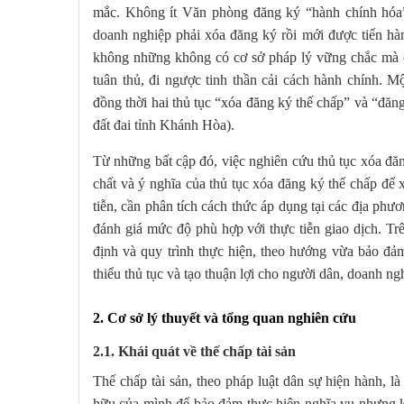
mắc. Không ít Văn phòng đăng ký “hành chính hóa” 
doanh nghiệp phải xóa đăng ký rồi mới được tiến hà
không những không có cơ sở pháp lý vững chắc mà còn
tuân thủ, đi ngược tinh thần cải cách hành chính. 
đồng thời hai thủ tục “xóa đăng ký thế chấp” và “đă
đất đai tỉnh Khánh Hòa).
Từ những bất cập đó, việc nghiên cứu thủ tục xóa đăng
chất và ý nghĩa của thủ tục xóa đăng ký thế chấp để 
tiễn, cần phân tích cách thức áp dụng tại các địa phư
đánh giá mức độ phù hợp với thực tiễn giao dịch. Trê
định và quy trình thực hiện, theo hướng vừa bảo đả
thiểu thủ tục và tạo thuận lợi cho người dân, doanh ng
2. Cơ sở lý thuyết và tổng quan nghiên cứu
2.1. Khái quát về thế chấp tài sản
Thế chấp tài sản, theo pháp luật dân sự hiện hành, l
hữu của mình để bảo đảm thực hiện nghĩa vụ nhưng k