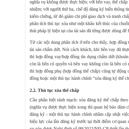
nghĩa vụ không được thực hiện; với bên vay, thế chấp 
nhiệm; với người thứ ba, chế độ đăng ký biến thông tin 
kiểm chứng, từ đó giảm chi phí giao dịch và tranh chấp
phân tích thủ tục xóa như một khâu kết thúc của chuỗ
thái pháp lý hiện tại của tài sản đã từng được dùng để
Từ các nội dung phân tích ở trên cho thấy, hợp đồng
tài sản chấm dứt. Nói cách khách, khi bên vay đã thự
thì hợp đồng vay/hợp đồng tín dụng chấm dứt (khoản
còn là bên có quyền và bên vay không còn là bên có
thì hợp đồng phụ (hợp đồng thế chấp) cũng tự động 
đồng hoặc một thủ tục hành chính “xóa đăng ký thế c
2.2. Thủ tục xóa thế chấp
Cần phân biệt rành mạch: xóa đăng ký thế chấp theo
(nghĩa vụ được thực hiện xong thì quan hệ bảo đảm c
đăng ký - một thủ tục hành chính nhằm cập nhật việ
hiệu lực của lần đăng ký trước tại thời điểm cơ qua
vụ này được Nghị định số 99/2022/NĐ-CP thiết lập the