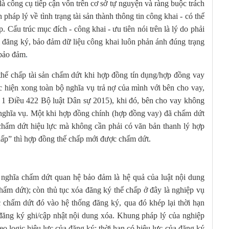
là công cụ tiếp cận vốn trên cơ sở tự nguyện và ràng buộc trách
pháp lý về tình trạng tài sản thành thông tin công khai - có thể
. Cấu trúc mục đích - công khai - ưu tiên nói trên là lý do phải
i đăng ký, bảo đảm dữ liệu công khai luôn phản ánh đúng trạng
 bảo đảm
.
 thế chấp tài sản chấm dứt khi hợp đồng tín dụng/hợp đồng vay
c hiện xong toàn bộ nghĩa vụ trả nợ của mình với bên cho vay,
 1 Điều 422 Bộ luật Dân sự 2015), khi đó, bên cho vay không
 nghĩa vụ. Một khi hợp đồng chính (hợp đồng vay) đã chấm dứt
chấm dứt hiệu lực mà không cần phải có văn bản thanh lý hợp
hấp” thì hợp đồng thế chấp mới được chấm dứt.
 nghĩa chấm dứt quan hệ bảo đảm là hệ quả của luật nội dung
hấm dứt); còn thủ tục xóa đăng ký thế chấp ở đây là nghiệp vụ
c chấm dứt đó vào hệ thống đăng ký, qua đó khép lại thời hạn
n đăng ký ghi/cập nhật nội dung xóa. Khung pháp lý của nghiệp
o logic hiệu lực của đăng ký: thời hạn có hiệu lực của đăng ký