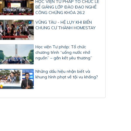
HỌC VIỆN TƯ PHÁP TỔ CHỨC LỄ
BẾ GIẢNG LỚP ĐÀO ĐẠO NGHỀ
CÔNG CHỨNG KHÓA 26.2
VŨNG TÀU - HỆ LỤY KHI BIẾN
CHUNG CƯ THÀNH HOMESTAY
Học viện Tư pháp: Tổ chức
chương trình “uống nước nhớ
nguồn” – gắn kết yêu thương”
Những dấu hiệu nhận biết và
khung hình phạt về tội vu khống?