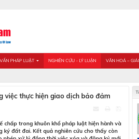
 VẤN PHÁP LUẬT
NGHIÊN CỨU - LÝ LUẬN
VĂN HOÁ – GI
T
g việc thực hiện giao dịch bảo đảm
thế chấp trong khuôn khổ pháp luật hiện hành và
 ký đất đai. Kết quả nghiên cứu cho thấy còn
ho phép xử lý đồng thời việc xóa và đăng ký mới,