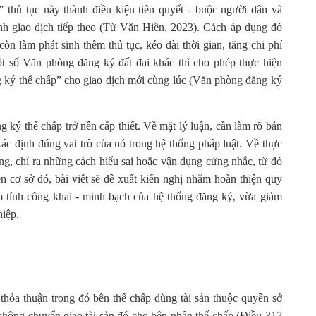
thủ tục này thành điều kiện tiên quyết - buộc người dân và
nh giao dịch tiếp theo (Từ Văn Hiền, 2023). Cách áp dụng đó
 làm phát sinh thêm thủ tục, kéo dài thời gian, tăng chi phí
Một số Văn phòng đăng ký đất đai khác thì cho phép thực hiện
ng ký thế chấp” cho giao dịch mới cùng lúc (Văn phòng đăng ký
 ký thế chấp trở nên cấp thiết. Về mặt lý luận, cần làm rõ bản
xác định đúng vai trò của nó trong hệ thống pháp luật. Về thực
ơng, chỉ ra những cách hiểu sai hoặc vận dụng cứng nhắc, từ đó
n cơ sở đó, bài viết sẽ đề xuất kiến nghị nhằm hoàn thiện quy
m tính công khai - minh bạch của hệ thống đăng ký, vừa giảm
hiệp.
à thỏa thuận trong đó bên thế chấp dùng tài sản thuộc quyền sở
hông chuyển giao tài sản đó cho bên nhận thế chấp (Điều 317