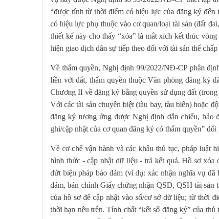
“được tính từ thời điểm có hiệu lực của đăng ký đến
có hiệu lực phụ thuộc vào cơ quan/loại tài sản (đất đai,
thiết kế này cho thấy “xóa” là mắt xích kết thúc vòn
hiện giao dịch dân sự tiếp theo đối với tài sản thế ch
Về thẩm quyền, Nghị định 99/2022/NĐ-CP phân định th
liền với đất, thẩm quyền thuộc Văn phòng đăng ký đ
Chương II về đăng ký bằng quyền sử dụng đất (trong 
Với các tài sản chuyên biệt (tàu bay, tàu biển) hoặc 
đăng ký tương ứng được Nghị định dẫn chiếu, bảo đ
ghi/cập nhật của cơ quan đăng ký có thẩm quyền” đối vớ
Về cơ chế vận hành và các khâu thủ tục, pháp luật h
hình thức - cập nhật dữ liệu - trả kết quả. Hồ sơ x
dứt biện pháp bảo đảm (ví dụ: xác nhận nghĩa vụ đã 
đảm, bản chính Giấy chứng nhận QSD, QSH tài sản thế
của hồ sơ để cập nhật vào sổ/cơ sở dữ liệu; từ thời 
thời hạn nêu trên. Tính chất “kết sổ đăng ký” của th