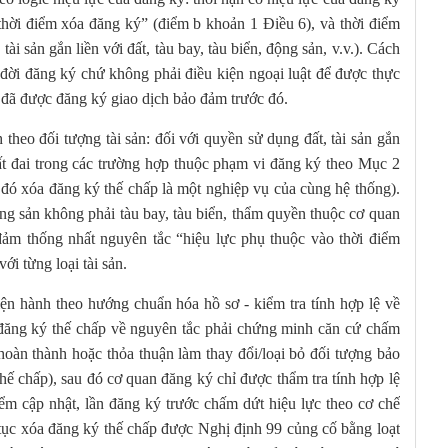
 thời điểm xóa đăng ký” (điểm b khoản 1 Điều 6), và thời điểm
 tài sản gắn liền với đất, tàu bay, tàu biển, động sản, v.v.). Cách
g đời đăng ký chứ không phải điều kiện ngoại luật để được thực
ấp đã được đăng ký giao dịch bảo đảm trước đó.
eo đối tượng tài sản: đối với quyền sử dụng đất, tài sản gắn
ất đai trong các trường hợp thuộc phạm vi đăng ký theo Mục 2
đó xóa đăng ký thế chấp là một nghiệp vụ của cùng hệ thống).
động sản không phải tàu bay, tàu biển, thẩm quyền thuộc cơ quan
ảm thống nhất nguyên tắc “hiệu lực phụ thuộc vào thời điểm
i từng loại tài sản.
iện hành theo hướng chuẩn hóa hồ sơ - kiểm tra tính hợp lệ về
óa đăng ký thế chấp về nguyên tắc phải chứng minh căn cứ chấm
hoàn thành hoặc thỏa thuận làm thay đổi/loại bỏ đối tượng bảo
 chấp), sau đó cơ quan đăng ký chỉ được thẩm tra tính hợp lệ
điểm cập nhật, lần đăng ký trước chấm dứt hiệu lực theo cơ chế
ủ tục xóa đăng ký thế chấp được Nghị định 99 củng cố bằng loạt