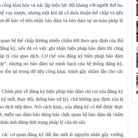
công khai hóa và xác lập hiệu lực đối kháng với người thứ ba.
hệ vay mượn, nhưng một khi đã có thỏa thuận thế chấp và tiến
 tâm để bảo vệ bên nhận bảo đảm và bảo đảm sự an toàn pháp lý
, quan hệ thế chấp đương nhiên chấm dứt theo quy định của Bộ
đăng ký, nếu đã có việc ghi nhận biện pháp bảo đảm thì cũng
háp lý của giao dịch. Cơ chế xóa đăng ký biện pháp bảo đảm
hợp”, nhưng nó bảo đảm sự minh bạch của hệ thống đăng ký,
 tồn tại trong dữ liệu công khai, tránh gây nhầm lẫn cho các
Chính phủ về đăng ký biện pháp bảo đảm chỉ coi xóa đăng ký
ký mới, thay đổi, thông báo xử lý), chứ không quy định xóa là
iao dịch tiếp theo. Nói cách khác, xóa đăng ký có thể được thực
mới, miễn sao đảm bảo đúng bản chất: quan hệ bảo đảm đã chấm
hản ánh đúng tình trạng pháp lý của tài sản.
của các cơ quan đăng ký đất đai mới là nguyên nhân gây vướng