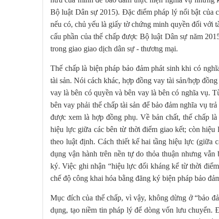
Bộ luật Dân sự 2015). Đặc điểm pháp lý nổi bật của cơ
nếu có, chủ yếu là giấy tờ chứng minh quyền đối với 
cấu phần của thế chấp được Bộ luật Dân sự năm 2015 
trong giao giao dịch dân sự - thương mại.
Thế chấp là biện pháp bảo đảm phát sinh khi có nghĩa
tài sản. Nói cách khác, hợp đồng vay tài sản/hợp đồng
vay là bên có quyền và bên vay là bên có nghĩa vụ. 
bên vay phải thế chấp tài sản để bảo đảm nghĩa vụ tr
được xem là hợp đồng phụ. Về bản chất, thế chấp là
hiệu lực giữa các bên từ thời điểm giao kết; còn hiệu
theo luật định. Cách thiết kế hai tầng hiệu lực (giữa
dụng vận hành trên nền tự do thỏa thuận nhưng vẫn b
ký. Việc ghi nhận “hiệu lực đối kháng kể từ thời điể
chế độ công khai hóa bằng đăng ký biện pháp bảo đả
Mục đích của thế chấp, vì vậy, không dừng ở “bảo đảm 
dụng, tạo niềm tin pháp lý để dòng vốn lưu chuyển. Đ