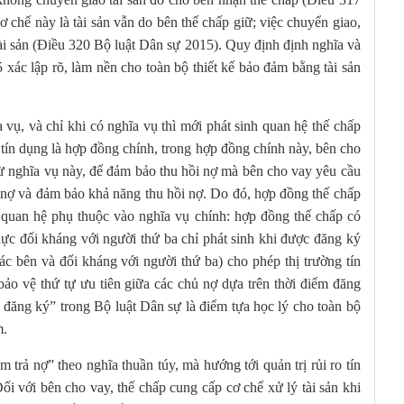
 chế này là tài sản vẫn do bên thế chấp giữ; việc chuyển giao,
tài sản (Điều 320 Bộ luật Dân sự 2015). Quy định định nghĩa và
xác lập rõ, làm nền cho toàn bộ thiết kế bảo đảm bằng tài sản
 vụ, và chỉ khi có nghĩa vụ thì mới phát sinh quan hệ thế chấp
 tín dụng là hợp đồng chính, trong hợp đồng chính này, bên cho
Từ nghĩa vụ này, để đảm bảo thu hồi nợ mà bên cho vay yêu cầu
ả nợ và đảm bảo khả năng thu hồi nợ. Do đó, hợp đồng thế chấp
 quan hệ phụ thuộc vào nghĩa vụ chính: hợp đồng thế chấp có
 lực đối kháng với người thứ ba chỉ phát sinh khi được đăng ký
 các bên và đối kháng với người thứ ba) cho phép thị trường tín
ảo vệ thứ tự ưu tiên giữa các chủ nợ dựa trên thời điểm đăng
m đăng ký” trong Bộ luật Dân sự là điểm tựa học lý cho toàn bộ
m.
trả nợ” theo nghĩa thuần túy, mà hướng tới quản trị rủi ro tín
ối với bên cho vay, thế chấp cung cấp cơ chế xử lý tài sản khi