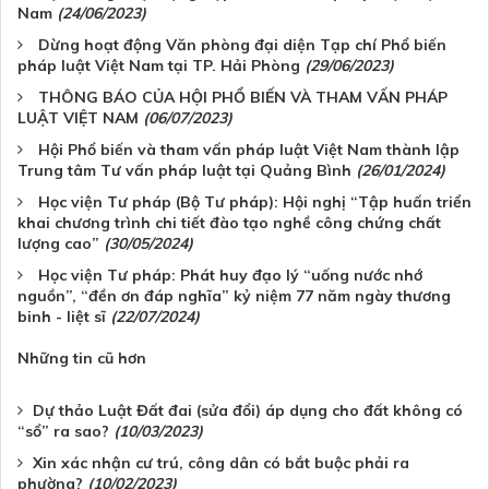
Nam
(24/06/2023)
Dừng hoạt động Văn phòng đại diện Tạp chí Phổ biến
pháp luật Việt Nam tại TP. Hải Phòng
(29/06/2023)
THÔNG BÁO CỦA HỘI PHỔ BIẾN VÀ THAM VẤN PHÁP
LUẬT VIỆT NAM
(06/07/2023)
Hội Phổ biến và tham vấn pháp luật Việt Nam thành lập
Trung tâm Tư vấn pháp luật tại Quảng Bình
(26/01/2024)
Học viện Tư pháp (Bộ Tư pháp): Hội nghị “Tập huấn triển
khai chương trình chi tiết đào tạo nghề công chứng chất
lượng cao”
(30/05/2024)
Học viện Tư pháp: Phát huy đạo lý “uống nước nhớ
nguồn”, “đền ơn đáp nghĩa” kỷ niệm 77 năm ngày thương
binh - liệt sĩ
(22/07/2024)
Những tin cũ hơn
Dự thảo Luật Đất đai (sửa đổi) áp dụng cho đất không có
“sổ” ra sao?
(10/03/2023)
Xin xác nhận cư trú, công dân có bắt buộc phải ra
phường?
(10/02/2023)