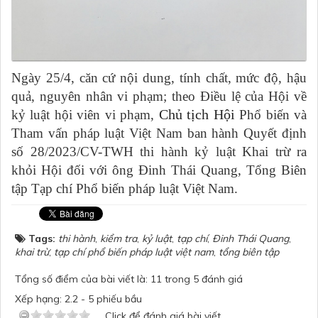
Ngày 25/4, căn cứ nội dung, tính chất, mức độ, hậu
quả, nguyên nhân vi phạm; theo Điều lệ của Hội về
Chủ tịch Hội
kỷ luật hội viên vi phạm,
Phổ biến và
Tham vấn pháp luật Việt Nam ban hành Quyết định
số 28/2023/CV-TWH thi hành kỷ luật Khai trừ ra
khỏi Hội đối với ông Đinh Thái Quang, Tổng Biên
tập Tạp chí Phổ biến pháp luật Việt Nam.
Tags:
thi hành
,
kiểm tra
,
kỷ luật
,
tạp chí
,
Đinh Thái Quang
,
khai trừ
,
tạp chí phổ biến pháp luật việt nam
,
tổng biên tập
Tổng số điểm của bài viết là: 11 trong 5 đánh giá
Xếp hạng:
2.2
-
5
phiếu bầu
Click để đánh giá bài viết