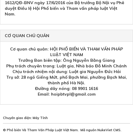
1612/QĐ-BNV ngày 17/6/2016 của Bộ trưởng Bộ Nội vụ Phê
duyệt Điều lệ Hội Phổ biến và Tham vấn pháp luật Việt
Nam.
CƠ QUAN CHỦ QUẢN
Cơ quan chủ quản: HỘI PHỔ BIẾN VÀ THAM VẤN PHÁP
LUẬT VIỆT NAM
Trưởng Ban biên tập: Ông Nguyễn Bằng Giang
Phụ trách chuyên trang: Luật gia, Nhà báo Đỗ Minh Chánh
Chịu trách nhiệm nội dung: Luật gia Nguyễn Đức Hải
Trụ sở: 28 ngõ Giếng Mứt, phố Bạch Mai, phường Bạch Mai,
thành phố Hà Nội.
Đường dây nóng: 08 9901 1616
Email: hoipbtvpl@gmail.com
Chuyển giao diện:
Máy Tính
©
Phổ biến Và Tham Vấn Pháp Luật Việt Nam
.
Mã nguồn
NukeViet CMS
.