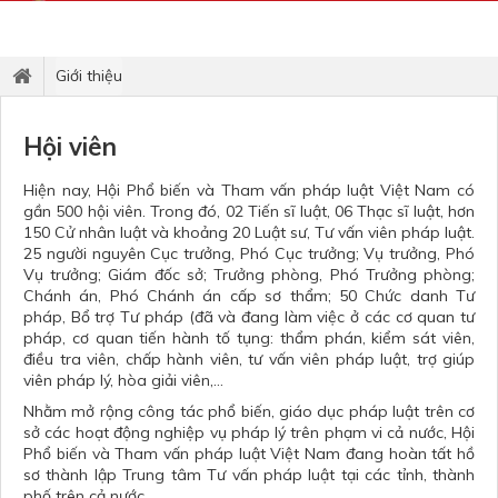
Giới thiệu
Hội viên
Hiện nay, Hội Phổ biến và Tham vấn pháp luật Việt Nam có
gần 500 hội viên. Trong đó, 02 Tiến sĩ luật, 06 Thạc sĩ luật, hơn
150 Cử nhân luật và khoảng 20 Luật sư, Tư vấn viên pháp luật.
25 người nguyên Cục trưởng, Phó Cục trưởng; Vụ trưởng, Phó
Vụ trưởng; Giám đốc sở; Trưởng phòng, Phó Trưởng phòng;
Chánh án, Phó Chánh án cấp sơ thẩm; 50 Chức danh Tư
pháp, Bổ trợ Tư pháp (đã và đang làm việc ở các cơ quan tư
pháp, cơ quan tiến hành tố tụng: thẩm phán, kiểm sát viên,
điều tra viên, chấp hành viên, tư vấn viên pháp luật, trợ giúp
viên pháp lý, hòa giải viên,…
Nhằm mở rộng công tác phổ biến, giáo dục pháp luật trên cơ
sở các hoạt động nghiệp vụ pháp lý trên phạm vi cả nước, Hội
Phổ biến và Tham vấn pháp luật Việt Nam đang hoàn tất hồ
sơ thành lập Trung tâm Tư vấn pháp luật tại các tỉnh, thành
phố trên cả nước.