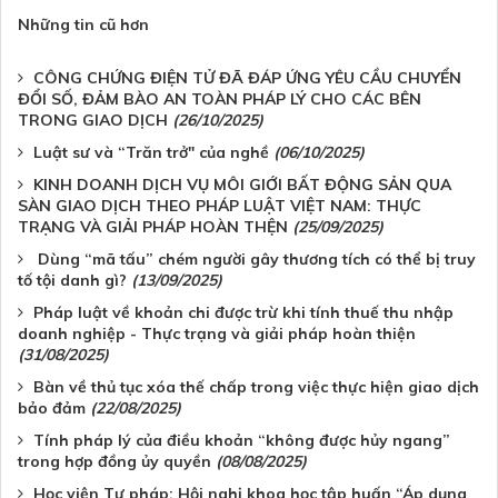
Những tin cũ hơn
CÔNG CHỨNG ĐIỆN TỬ ĐÃ ĐÁP ỨNG YÊU CẦU CHUYỂN
ĐỔI SỐ, ĐẢM BÀO AN TOÀN PHÁP LÝ CHO CÁC BÊN
TRONG GIAO DỊCH
(26/10/2025)
Luật sư và “Trăn trở" của nghề
(06/10/2025)
KINH DOANH DỊCH VỤ MÔI GIỚI BẤT ĐỘNG SẢN QUA
SÀN GIAO DỊCH THEO PHÁP LUẬT VIỆT NAM: THỰC
TRẠNG VÀ GIẢI PHÁP HOÀN THỆN
(25/09/2025)
Dùng “mã tấu” chém người gây thương tích có thể bị truy
tố tội danh gì?
(13/09/2025)
Pháp luật về khoản chi được trừ khi tính thuế thu nhập
doanh nghiệp - Thực trạng và giải pháp hoàn thiện
(31/08/2025)
Bàn về thủ tục xóa thế chấp trong việc thực hiện giao dịch
bảo đảm
(22/08/2025)
Tính pháp lý của điều khoản “không được hủy ngang”
trong hợp đồng ủy quyền
(08/08/2025)
Học viện Tư pháp: Hội nghị khoa học tập huấn “Áp dụng