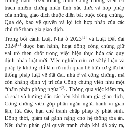
chứng năm 2024 khẳng định Công chứng viên có
trách nhiệm chứng nhận tính xác thực và hợp pháp
của những giao dịch thuộc diện bắt buộc công chứng.
Qua đó, bảo vệ quyền và lợi ích hợp pháp của các
chủ thể tham gia giao dịch.
[1]
Trong bối cảnh Luật Nhà ở 2023
và Luật Đất đai
[2]
2024
được ban hành, hoạt động công chứng giữ
vai trò then chốt trong việc hiện thực hóa các quy
định pháp luật mới. Việc nghiên cứu cơ sở lý luận và
pháp lý không chỉ làm rõ mối quan hệ hữu cơ giữa hệ
thống pháp luật về đất đai, nhà ở và công chứng, mà
còn khẳng định vị trí của Công chứng viên như một
[3]
“thẩm phán phòng ngừa”
. Thông qua việc kiểm tra,
rà soát và hướng dẫn các bên khi tham gia giao dịch,
Công chứng viên góp phần ngăn ngừa hành vi gian
lận, lừa đảo, hạn chế tranh chấp pháp lý phát sinh.
Đồng thời, giảm tải gánh nặng cho hệ thống tòa án.
Nếu thẩm phán giải quyết tranh chấp khi đã xảy ra,