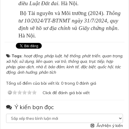
điều Luật Đất đai
. Hà Nội.
Bộ Tài nguyên và Môi trường (2024).
Thông
tư 10/2024/TT-BTNMT ngày 31/7/2024, quy
định về hồ sơ địa chính và Giấy chứng nhận
.
Hà Nội.
Tags:
hoạt động
,
pháp luật
,
hệ thống
,
phát triển
,
quan trọng
,
xã hội
,
sử dụng
,
liên quan
,
vai trò
,
thông qua
,
trực tiếp
,
hợp
pháp
,
giao dịch
,
nhà ở
,
bảo đảm
,
kinh tế
,
đặc biệt
,
quốc hội
,
tác
động
,
ảnh hưởng
,
phân tích
Tổng số điểm của bài viết là: 0 trong 0 đánh giá
Click để đánh giá bài viết
Ý kiến bạn đọc
Ẩn/Hiện ý kiến