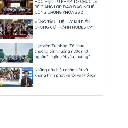
HỌC VIỆN TƯ PHÁP TỔ CHỨC LỄ
BẾ GIẢNG LỚP ĐÀO ĐẠO NGHỀ
CÔNG CHỨNG KHÓA 26.2
VŨNG TÀU - HỆ LỤY KHI BIẾN
CHUNG CƯ THÀNH HOMESTAY
Học viện Tư pháp: Tổ chức
chương trình “uống nước nhớ
nguồn” – gắn kết yêu thương”
Những dấu hiệu nhận biết và
khung hình phạt về tội vu khống?