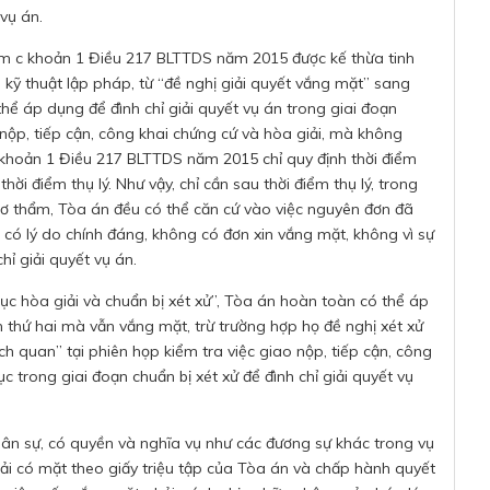
 vụ án.
điểm c khoản 1 Điều 217 BLTTDS năm 2015 được kế thừa tinh
 kỹ thuật lập pháp, từ “đề nghị giải quyết vắng mặt” sang
hể áp dụng để đình chỉ giải quyết vụ án trong giai đoạn
o nộp, tiếp cận, công khai chứng cứ và hòa giải, mà không
a, khoản 1 Điều 217 BLTTDS năm 2015 chỉ quy định thời điểm
hời điểm thụ lý. Như vậy, chỉ cần sau thời điểm thụ lý, trong
 sơ thẩm, Tòa án đều có thể căn cứ vào việc nguyên đơn đã
 có lý do chính đáng, không có đơn xin vắng mặt, không vì sự
hỉ giải quyết vụ án.
tục hòa giải và chuẩn bị xét xử”, Tòa án hoàn toàn có thể áp
n thứ hai mà vẫn vắng mặt, trừ trường hợp họ đề nghị xét xử
ch quan” tại phiên họp kiểm tra việc giao nộp, tiếp cận, công
c trong giai đoạn chuẩn bị xét xử để đình chỉ giải quyết vụ
ân sự, có quyền và nghĩa vụ như các đương sự khác trong vụ
 phải có mặt theo giấy triệu tập của Tòa án và chấp hành quyết