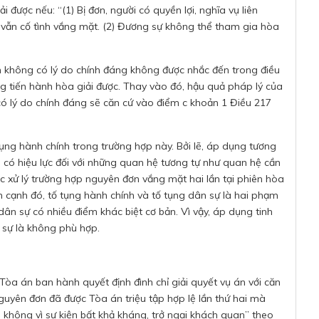
được nếu: “(1) Bị đơn, người có quyền lợi, nghĩa vụ liên
 vẫn cố tình vắng mặt. (2) Đương sự không thể tham gia hòa
n không có lý do chính đáng không được nhắc đến trong điều
ng tiến hành hòa giải được. Thay vào đó, hậu quả pháp lý của
ó lý do chính đáng sẽ căn cứ vào điểm c khoản 1 Điều 217
ụng hành chính trong trường hợp này. Bởi lẽ, áp dụng tương
 có hiệu lực đối với những quan hệ tương tự như quan hệ cần
ệc xử lý trường hợp nguyên đơn vắng mặt hai lần tại phiên hòa
n cạnh đó, tố tụng hành chính và tố tụng dân sự là hai phạm
ân sự có nhiều điểm khác biệt cơ bản. Vì vậy, áp dụng tinh
n sự là không phù hợp.
Tòa án ban hành quyết định đình chỉ giải quyết vụ án với căn
uyên đơn đã được Tòa án triệu tập hợp lệ lần thứ hai mà
không vì sự kiện bất khả kháng, trở ngại khách quan” theo