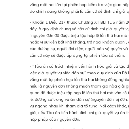
vắng mặt hai lần tại phiên họp kiểm tra việc giao nộ
do chính đáng không phải là căn cứ để đình chỉ giải 
- Khoản 1 Điều 217 thuộc Chương XIII BLTTDS năm 201
đây là quy định chung về căn cứ đình chỉ giải quyết v
“nguyên đơn đã được triệu tập hợp lệ lần thứ hai mà
hoặc vì sự kiện bất khả kháng, trở ngại khách quan”
của đương sự, người đại diện, người bảo vệ quyền và 
căn cứ này sẽ được áp dụng tại phiên tòa sơ thẩm.
- “Tòa án có trách nhiệm tiến hành hòa giải và tạo đ
việc giải quyết vụ việc dân sự” theo quy định của B
vắng mặt tại phiên họp lần thứ hai không đồng nghĩa 
hiểu là nguyên đơn không muốn tham gia hòa giải giố
quan đã được triệu tập hợp lệ lần thứ hai mà vẫn c
lẽ, đương sự trong vụ án dân sự (nguyên đơn, bị đơn,
vụ ngang nhau khi tham gia tố tụng. Nói cách khác, n
giải; nếu Tòa án tiến hành đình chỉ giải quyết vụ án
hợp pháp của nguyên đơn.