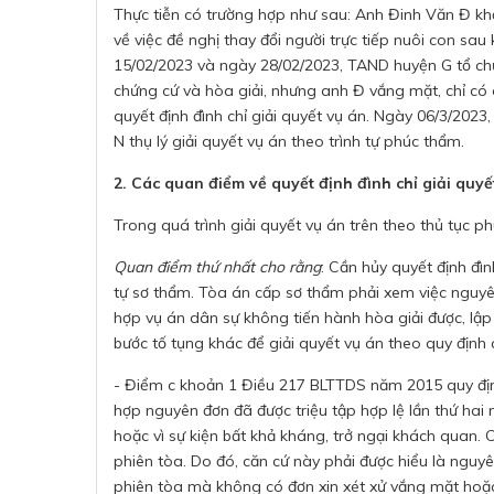
Thực tiễn có trường hợp như sau: Anh Đinh Văn Đ kh
về việc đề nghị thay đổi người trực tiếp nuôi con sa
15/02/2023 và ngày 28/02/2023, TAND huyện G tổ chức
chứng cứ và hòa giải, nhưng anh Đ vắng mặt, chỉ có
quyết định đình chỉ giải quyết vụ án. Ngày 06/3/2023
N thụ lý giải quyết vụ án theo trình tự phúc thẩm.
2. Các quan điểm về quyết định đình chỉ giải quyế
Trong quá trình giải quyết vụ án trên theo thủ tục p
Quan điểm thứ nhất cho rằng
: Cần hủy quyết định đìn
tự sơ thẩm. Tòa án cấp sơ thẩm phải xem việc nguyên
hợp vụ án dân sự không tiến hành hòa giải được, lập
bước tố tụng khác để giải quyết vụ án theo quy định
- Điểm c khoản 1 Điều 217 BLTTDS năm 2015 quy định
hợp nguyên đơn đã được triệu tập hợp lệ lần thứ hai
hoặc vì sự kiện bất khả kháng, trở ngại khách quan. C
phiên tòa. Do đó, căn cứ này phải được hiểu là nguyê
phiên tòa mà không có đơn xin xét xử vắng mặt hoặc