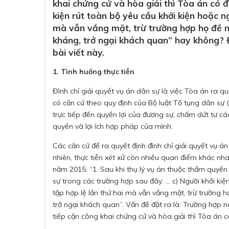
khai chứng cứ và hòa giải thì Tòa án có đ
kiện rút toàn bộ yêu cầu khởi kiện hoặc n
mà vẫn vắng mặt, trừ trường hợp họ đề n
kháng, trở ngại khách quan” hay không? Đ
bài viết này.
1. Tình huống thực tiễn
Đình chỉ giải quyết vụ án dân sự là việc Tòa án ra qu
có căn cứ theo quy định của Bộ luật Tố tụng dân sự 
trực tiếp đến quyền lợi của đương sự, chấm dứt tư 
quyền và lợi ích hợp pháp của mình.
Các căn cứ để ra quyết định đình chỉ giải quyết vụ 
nhiên, thực tiễn xét xử còn nhiều quan điểm khác nh
năm 2015: “1. Sau khi thụ lý vụ án thuộc thẩm quyền 
sự trong các trường hợp sau đây: … c) Người khởi kiệ
tập hợp lệ lần thứ hai mà vẫn vắng mặt, trừ trường h
trở ngại khách quan”. Vấn đề đặt ra là: Trường hợp 
tiếp cận công khai chứng cứ và hòa giải thì Tòa án c