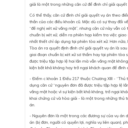
giải là một trong những căn cứ để đình chỉ giải quyết
Có thể thấy, căn cứ đình chỉ giải quyết vụ án theo 
thần của các điều khoản cũ. Mặc dù có sự thay đổi về
“đề nghị xét xử vắng mặt”, nhưng căn cứ này vẫn có t
chuẩn bị xét xử, diễn ra phiên họp kiểm tra việc gia
nhất thiết chỉ áp dụng tại phiên tòa xét xử. Hơn nữ
Tòa án ra quyết định đình chỉ giải quyết vụ án là sau t
giai đoạn chuẩn bị xét xử sơ thẩm hay tại phiên tòa
được triệu tập hợp lệ hai lần mà vẫn vắng mặt không
kiện bất khả kháng hay trở ngại khách quan để đình c
- Điểm c khoản 1 Điều 217 thuộc Chương XIII - “Thủ 
dụng căn cứ “nguyên đơn đã được triệu tập hợp lệ lầ
vắng mặt hoặc vì sự kiện bất khả kháng, trở ngại khá
khai chứng cứ và hòa giải - là một trong những thủ tụ
án.
- Nguyên đơn là một trong các đương sự của vụ án d
án (bị đơn, người có quyền lợi, nghĩa vụ liên quan),