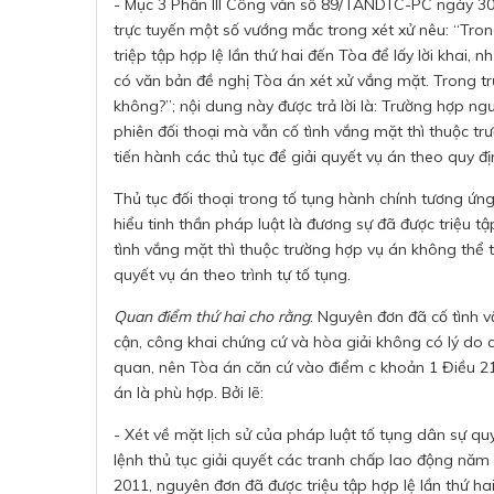
- Mục 3 Phần III Công văn số 89/TANDTC-PC ngày 30/
trực tuyến một số vướng mắc trong xét xử nêu: “Trong
triệp tập hợp lệ lần thứ hai đến Tòa để lấy lời kha
có văn bản đề nghị Tòa án xét xử vắng mặt. Trong tr
không?”; nội dung này được trả lời là: Trường hợp ngư
phiên đối thoại mà vẫn cố tình vắng mặt thì thuộc t
tiến hành các thủ tục để giải quyết vụ án theo quy đ
Thủ tục đối thoại trong tố tụng hành chính tương ứng 
hiểu tinh thần pháp luật là đương sự đã được triệu tập
tình vắng mặt thì thuộc trường hợp vụ án không thể ti
quyết vụ án theo trình tự tố tụng.
Quan điểm thứ hai cho rằng
: Nguyên đơn đã cố tình v
cận, công khai chứng cứ và hòa giải không có lý do 
quan, nên Tòa án căn cứ vào điểm c khoản 1 Điều 21
án là phù hợp. Bởi lẽ:
- Xét về mặt lịch sử của pháp luật tố tụng dân sự quy
lệnh thủ tục giải quyết các tranh chấp lao động nă
2011, nguyên đơn đã được triệu tập hợp lệ lần thứ h