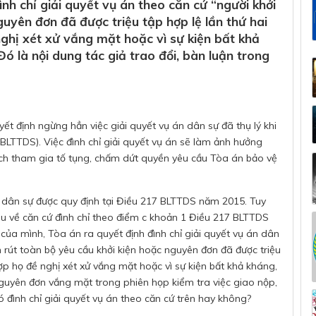
ình chỉ giải quyết vụ án theo căn cứ “người khởi
guyên đơn đã được triệu tập hợp lệ lần thứ hai
ghị xét xử vắng mặt hoặc vì sự kiện bất khả
ó là nội dung tác giả trao đổi, bàn luận trong
yết định ngừng hẳn việc giải quyết vụ án dân sự đã thụ lý khi
(BLTTDS). Việc đình chỉ giải quyết vụ án sẽ làm ảnh hưởng
cách tham gia tố tụng, chấm dứt quyền yêu cầu Tòa án bảo vệ
án dân sự được quy định tại Điều 217 BLTTDS năm 2015. Tuy
au về căn cứ đình chỉ theo điểm c khoản 1 Điều 217 BLTTDS
của mình, Tòa án ra quyết định đình chỉ giải quyết vụ án dân
n rút toàn bộ yêu cầu khởi kiện hoặc nguyên đơn đã được triệu
ợp họ đề nghị xét xử vắng mặt hoặc vì sự kiện bất khả kháng,
nguyên đơn vắng mặt trong phiên họp kiểm tra việc giao nộp,
ó đình chỉ giải quyết vụ án theo căn cứ trên hay không?