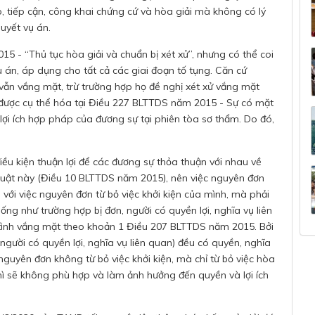
p, tiếp cận, công khai chứng cứ và hòa giải mà không có lý
quyết vụ án.
5 - “Thủ tục hòa giải và chuẩn bị xét xử”, nhưng có thể coi
ụ án, áp dụng cho tất cả các giai đoạn tố tụng. Căn cứ
 vẫn vắng mặt, trừ trường hợp họ đề nghị xét xử vắng mặt
, được cụ thể hóa tại Điều 227 BLTTDS năm 2015 - Sự có mặt
lợi ích hợp pháp của đương sự tại phiên tòa sơ thẩm. Do đó,
iều kiện thuận lợi để các đương sự thỏa thuận với nhau về
ộ luật này (Điều 10 BLTTDS năm 2015), nên việc nguyên đơn
với việc nguyên đơn từ bỏ việc khởi kiện của mình, mà phải
ng như trường hợp bị đơn, người có quyền lợi, nghĩa vụ liên
ố tình vắng mặt theo khoản 1 Điều 207 BLTTDS năm 2015. Bởi
 người có quyền lợi, nghĩa vụ liên quan) đều có quyền, nghĩa
guyên đơn không từ bỏ việc khởi kiện, mà chỉ từ bỏ việc hòa
 thì sẽ không phù hợp và làm ảnh hưởng đến quyền và lợi ích