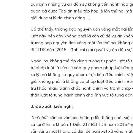
quy định những vụ án dân sự không tiến hành hòa giải 
quan đã được Tòa án triệu tập hợp lệ lần thứ hai mà
giải được vì lý do chính đáng…”.
Có thể thấy, trường hợp nguyên đơn vắng mặt hai lầ
luật này, nên đây không phải là căn cứ để vụ án khô
trường hợp nguyên đơn vắng mặt lần thứ hai không c
BLTTDS năm 2015 - đình chỉ giải quyết vụ án dân sự.
Ngoài ra, không thể áp dụng tương tự pháp luật tố t
tự pháp luật là căn cứ vào quy phạm pháp luật đang
xử lý mà không có quy phạm trực tiếp điều chỉnh. Vi
giải không phải là không có pháp luật điều chỉnh. Bê
trù khác nhau, tranh chấp hành chính và tranh chấp d
thần luật tố tụng hành chính cho lĩnh vực tố tụng dâ
3. Đề xuất, kiến nghị
Thứ nhất
, cần có văn bản hướng dẫn thống nhất việc 
cứ tại điểm c khoản 1 Điều 217 BLTTDS năm 2015 “ng
vẫn vắng mặt không có đơn đề nghị xét xử vắng mặt, 