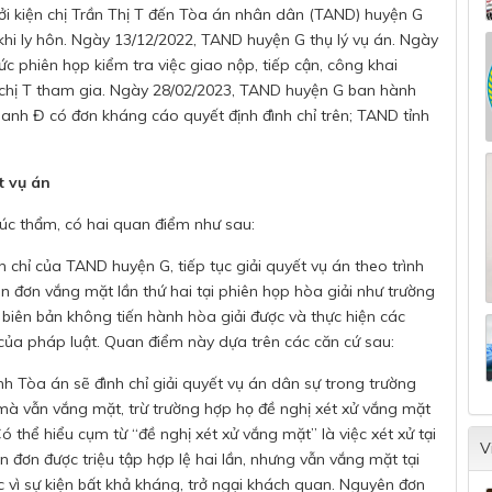
ởi kiện chị Trần Thị T đến Tòa án nhân dân (TAND) huyện G
u khi ly hôn. Ngày 13/12/2022, TAND huyện G thụ lý vụ án. Ngày
 phiên họp kiểm tra việc giao nộp, tiếp cận, công khai
 chị T tham gia. Ngày 28/02/2023, TAND huyện G ban hành
, anh Đ có đơn kháng cáo quyết định đình chỉ trên; TAND tỉnh
t vụ án
húc thẩm, có hai quan điểm như sau:
h chỉ của TAND huyện G, tiếp tục giải quyết vụ án theo trình
 đơn vắng mặt lần thứ hai tại phiên họp hòa giải như trường
 biên bản không tiến hành hòa giải được và thực hiện các
 của pháp luật. Quan điểm này dựa trên các căn cứ sau:
 Tòa án sẽ đình chỉ giải quyết vụ án dân sự trong trường
 mà vẫn vắng mặt, trừ trường hợp họ đề nghị xét xử vắng mặt
ó thể hiểu cụm từ “đề nghị xét xử vắng mặt” là việc xét xử tại
V
n đơn được triệu tập hợp lệ hai lần, nhưng vẫn vắng mặt tại
 vì sự kiện bất khả kháng, trở ngại khách quan. Nguyên đơn