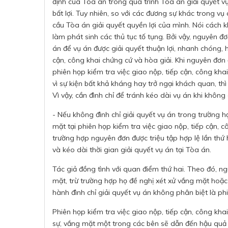
định của Tòa án trong quá trình Tòa án giải quyết v
bất lợi. Tuy nhiên, so với các đương sự khác trong vụ
cầu Tòa án giải quyết quyền lợi của mình. Nói cách 
làm phát sinh các thủ tục tố tụng. Bởi vậy, nguyên 
án để vụ án được giải quyết thuận lợi, nhanh chóng, 
cận, công khai chứng cứ và hòa giải. Khi nguyên đơn 
phiên họp kiểm tra việc giao nộp, tiếp cận, công kh
vì sự kiện bất khả kháng hay trở ngại khách quan, thì
Vì vậy, cần đình chỉ để tránh kéo dài vụ án khi không
- Nếu không đình chỉ giải quyết vụ án trong trường 
mặt tại phiên họp kiểm tra việc giao nộp, tiếp cận, cô
trường hợp nguyên đơn được triệu tập hợp lệ lần thứ
và kéo dài thời gian giải quyết vụ án tại Tòa án.
Tác giả đồng tình với quan điểm thứ hai. Theo đó, ng
mặt, trừ trường hợp họ đề nghị xét xử vắng mặt hoặc 
hành đình chỉ giải quyết vụ án không phân biệt là phi
Phiên họp kiểm tra việc giao nộp, tiếp cận, công kh
sự, vắng mặt một trong các bên sẽ dẫn đến hậu quả