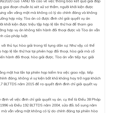
6/2020 của TAND tối cao về việc thông báo kết quả giải đáp
 giai đoạn chuẩn bị xét xử sơ thẩm, người khởi kiện được
i, nhưng vẫn vắng mặt mà không có lý do chính đáng và không
ường hợp này, Tòa án có được đình chỉ giải quyết vụ án
ời khởi kiện được triệu tập hợp lệ lần thứ hai để tham gia
rường hợp vụ án không tiến hành đối thoại được và Tòa án vẫn
ịnh của pháp luật.
với thủ tục hòa giải trong tố tụng dân sự. Như vậy, có thể
 hợp lệ lần thứ hai tại phiên họp đối thoại, hòa giải mà cố
ến hành đối thoại, hòa giải được, Tòa án vẫn tiếp tục giải
ắng mặt hai lần tại phiên họp kiểm tra việc giao nộp, tiếp
chính đáng, không vì sự kiện bất khả kháng hay trở ngại khách
7 BLTTDS năm 2015 để ra quyết định đình chỉ giải quyết vụ
 định về việc đình chỉ giải quyết vụ án, cụ thể là Điều 38 Pháp
m 1996 và Điều 192 BLTTDS năm 2004, sửa đổi, bổ sung năm
ai mà vẫn vắng mặt không có lý do chính đáng tại phiên hòa