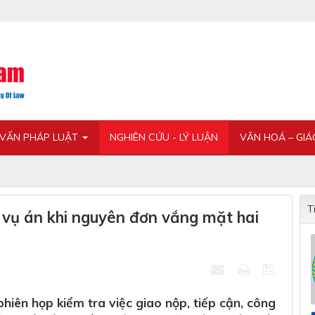
 VẤN PHÁP LUẬT
NGHIÊN CỨU - LÝ LUẬN
VĂN HOÁ – GI
T
t vụ án khi nguyên đơn vắng mặt hai
iên họp kiểm tra việc giao nộp, tiếp cận, công