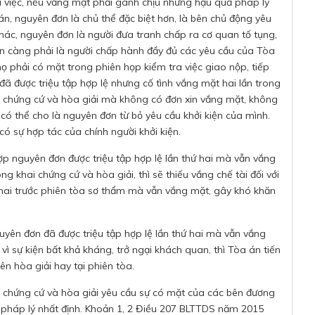
ụ việc, nếu vắng mặt phải gánh chịu những hậu quả pháp lý
 án, nguyên đơn là chủ thể đặc biệt hơn, là bên chủ động yêu
khác, nguyên đơn là người đưa tranh chấp ra cơ quan tố tụng,
đơn càng phải là người chấp hành đầy đủ các yêu cầu của Tòa
họ phải có mặt trong phiên họp kiểm tra việc giao nộp, tiếp
đã được triệu tập hợp lệ nhưng cố tình vắng mặt hai lần trong
ai chứng cứ và hòa giải mà không có đơn xin vắng mặt, không
 có thể cho là nguyên đơn từ bỏ yêu cầu khởi kiện của mình.
 có sự hợp tác của chính người khởi kiện.
hợp nguyên đơn được triệu tập hợp lệ lần thứ hai mà vẫn vắng
ng khai chứng cứ và hòa giải, thì sẽ thiếu vắng chế tài đối với
 hai trước phiên tòa sơ thẩm mà vẫn vắng mặt, gây khó khăn
uyên đơn đã được triệu tập hợp lệ lần thứ hai mà vẫn vắng
vì sự kiện bất khả kháng, trở ngại khách quan, thì Tòa án tiến
ên hòa giải hay tại phiên tòa.
ai chứng cứ và hòa giải yêu cầu sự có mặt của các bên đương
 pháp lý nhất định. Khoản 1, 2 Điều 207 BLTTDS năm 2015