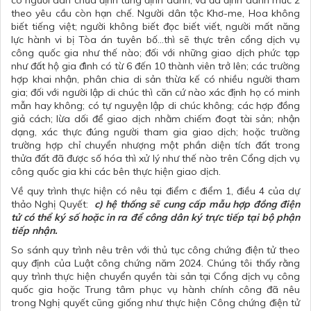
có người dân chưa định từng định danh, và đã định danh mức 2
theo yêu cầu còn hạn chế. Người dân tộc Khơ-me, Hoa không
biết tiếng việt; người không biết đọc biết viết, người mất năng
lực hành vi bị Tòa án tuyên bố…thì sẽ thực trên cổng dịch vụ
công quốc gia như thế nào; đối với những giao dịch phức tạp
như đất hộ gia đình có từ 6 đến 10 thành viên trở lên; các trường
hợp khai nhận, phân chia di sản thừa kế có nhiều người tham
gia; đối với người lập di chúc thì căn cứ nào xác định họ có minh
mẫn hay không; có tự nguyện lập di chúc không; các hợp đồng
giả cách; lừa dối để giao dịch nhằm chiếm đoạt tài sản; nhận
dạng, xác thực đúng người tham gia giao dịch; hoặc trường
trường hợp chỉ chuyển nhượng một phần diện tích đất trong
thửa đất đã được số hóa thì xử lý như thế nào trên Cổng dịch vụ
công quốc gia khi các bên thực hiện giao dịch.
Về quy trình thực hiện có nêu tại điểm c điểm 1, điều 4 của dự
thảo Nghị Quyết:
c) hệ thống sẽ cung cấp mẫu hợp đồng điện
tử có thể ký số hoặc in ra để công dân ký trực tiếp tại bộ phận
tiếp nhận.
So sánh quy trình nêu trên với thủ tục công chứng điện tử theo
quy định của Luật công chứng năm 2024. Chúng tôi thấy rằng
quy trình thực hiện chuyển quyền tài sản tại Cổng dịch vụ công
quốc gia hoặc Trung tâm phục vụ hành chính công đã nêu
trong Nghị quyết cũng giống như thực hiện Công chứng điện tử