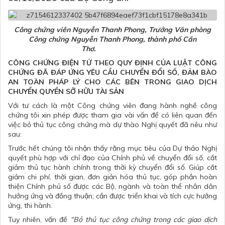
Công chứng viên Nguyễn Thanh Phong, Trưởng Văn phòng
Công chứng Nguyễn Thanh Phong, thành phố Cần
Thơ.
CÔNG CHỨNG ĐIỆN TỬ THEO QUY ĐỊNH CỦA LUẬT CÔNG
CHỨNG ĐÃ ĐÁP ỨNG YÊU CẦU CHUYỂN ĐỔI SỐ, ĐẢM BÀO
AN TOÀN PHÁP LÝ CHO CÁC BÊN TRONG GIAO DỊCH
CHUYỂN QUYỀN SỠ HỮU TÀI SẢN
Với tư cách là một Công chứng viên đang hành nghề công
chứng tôi xin phép được tham gia vài vấn đề có liên quan đến
việc bỏ thủ tục công chứng mà dự thào Nghị quyết đã nêu như
sau:
Trước hết chúng tôi nhận thấy rằng
mục tiêu của Dự thảo Nghị
quyết phù hợp với chỉ đạo của Chính phủ về chuyển đổi số, cắt
giảm thủ tục hành chính trong thời kỳ chuyển đổi số. Giúp cắt
giảm chi phí, thời gian, đơn giản hóa thủ tục, góp phần hoàn
thiện Chính phủ số được các Bộ, ngành và toàn thể nhân dân
hưởng ứng và đồng thuận; cần được triển khai và tích cực hưởng
ứng, thi hành.
Tuy nhiên, vấn đề
“Bỏ thủ tục công chứng trong các giao dịch