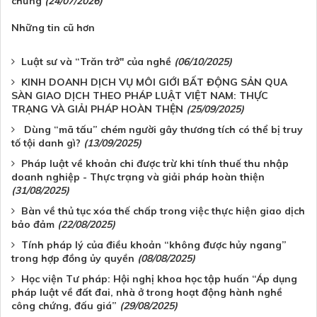
chứng
(24/07/2026)
Những tin cũ hơn
Luật sư và “Trăn trở" của nghề
(06/10/2025)
KINH DOANH DỊCH VỤ MÔI GIỚI BẤT ĐỘNG SẢN QUA
SÀN GIAO DỊCH THEO PHÁP LUẬT VIỆT NAM: THỰC
TRẠNG VÀ GIẢI PHÁP HOÀN THỆN
(25/09/2025)
Dùng “mã tấu” chém người gây thương tích có thể bị truy
tố tội danh gì?
(13/09/2025)
Pháp luật về khoản chi được trừ khi tính thuế thu nhập
doanh nghiệp - Thực trạng và giải pháp hoàn thiện
(31/08/2025)
Bàn về thủ tục xóa thế chấp trong việc thực hiện giao dịch
bảo đảm
(22/08/2025)
Tính pháp lý của điều khoản “không được hủy ngang”
trong hợp đồng ủy quyền
(08/08/2025)
Học viện Tư pháp: Hội nghị khoa học tập huấn “Áp dụng
pháp luật về đất đai, nhà ở trong hoạt động hành nghề
công chứng, đấu giá”
(29/08/2025)