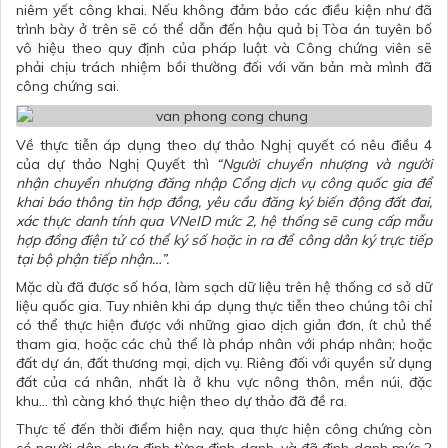
niêm yết công khai. Nếu không đảm bảo các điều kiện như đã
trình bày ở trên sẽ có thể dẫn đến hậu quả bị Tòa án tuyên bố
vô hiệu theo quy định của pháp luật và Công chứng viên sẽ
phải chịu trách nhiệm bồi thường đối với văn bản mà mình đã
công chứng sai.
Về thực tiễn áp dụng theo dự thảo Nghị quyết có nêu điều 4
của dự thảo Nghị Quyết thì
“Người chuyển nhượng và người
nhận chuyển nhượng đăng nhập Cổng dịch vụ công quốc gia để
khai báo thông tin hợp đồng, yêu cầu đăng ký biến động đất đai,
xác thực danh tính qua VNeID mức 2, hệ thống sẽ cung cấp mẫu
hợp đồng điện tử có thể ký số hoặc in ra để công dân ký trực tiếp
tại bộ phận tiếp nhận…”.
Mặc dù đã được số hóa, làm sạch dữ liệu trên hệ thống cơ sở dữ
liệu quốc gia. Tuy nhiên khi áp dụng thực tiễn theo chúng tôi chỉ
có thể thực hiện được với những giao dịch giản đơn, ít chủ thể
tham gia, hoặc các chủ thể là pháp nhân với pháp nhân; hoặc
đất dự án, đất thương mại, dịch vụ. Riêng đối với quyền sử dụng
đất của cá nhân, nhất là ở khu vực nông thôn, mền núi, đặc
khu… thì càng khó thực hiện theo dự thảo đã đề ra.
Thực tế đến thời điểm hiện nay, qua thực hiện công chứng còn