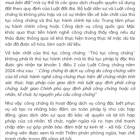
mua bán đất”
mà cụ thể là các giao dịch chuyển quyền sử dụng
đất theo quy định của Luật đất đai, Bộ luật dân sự và Luật công
chứng là không phù hợp và có sự nhầm lẫn về bản chất của thủ
tục công chứng và thủ tục hành chính tại các Trung tâm phục
vụ hành chính công hoặc Cổng dịch vụ công quốc gia. Mặc
khác qua thực tiễn hành nghề công chứng thấy rằng nếu dự
thảo được thông qua sẽ khó thực hiện trong thực tế mặc dù tài
sản đã được số hóa, làm sạch dữ liệu.
Về bản chất của thủ tục công chứng: “Thủ tục công chứng”
không phải là thủ tục hành chính mà là thủ tục pháp lý đặc thù
được ghi nhận tại khoản 1 điều 2 của Luật Công chứng năm
2024 như sau: “
Công chứng là dịch vụ công do công chứng viên
của tổ chức hành nghề công chứng thực hiện để chứng nhận tính
xác thực, hợp pháp của giao dịch mà luật quy định phải công
chứng, luật giao Chính phủ quy định phải công chứng hoặc cá
nhân, tổ chức tự nguyện yêu cầu công chứng”
Như vậy, công chứng là hoạt động dịch vụ công đặc biệt phục
vụ và tạo ra những bảo đảm, an toàn pháp lý cho các hợp
đồng, giao dịch dân sự qua đó bảo vệ quyền và lợi ích hợp
pháp của cá nhân, tổ chức, ngăn ngừa rủi ro, hạn chế tranh
chấp dân sự góp phần bảo đảm trật tự kinh tế - xã hội. Công
chứng viên được xem là một Thẩm phán phòng ngừa, hạn chế
tranh chấp trong đời sống xã hội.