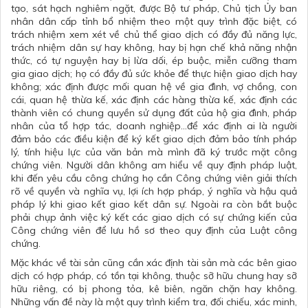
tạo, sát hạch nghiêm ngặt, được Bộ tư pháp, Chủ tịch Ủy ban
nhân dân cấp tỉnh bổ nhiệm theo một quy trình đặc biệt, có
trách nhiệm xem xét về chủ thể giao dịch có đầy đủ năng lực,
trách nhiệm dân sự hay không, hay bị hạn chế khả năng nhận
thức, có tự nguyện hay bị lừa dối, ép buộc, miễn cưỡng tham
gia giao dịch; họ có đầy đủ sức khỏe để thực hiện giao dịch hay
không; xác định được mối quan hệ về gia đình, vợ chồng, con
cái, quan hệ thừa kế, xác định các hàng thừa kế, xác định các
thành viên có chung quyền sử dụng đất của hộ gia đình, pháp
nhân của tổ hợp tác, doanh nghiệp…để xác định ai là người
đảm bảo các điều kiện để ký kết giao dịch đảm bảo tính pháp
lý, tính hiệu lực của văn bản mà mình đã ký trước mặt công
chứng viên. Người dân không am hiểu về quy định pháp luật,
khi đến yêu cầu công chứng họ cần Công chứng viên giải thích
rõ về quyền và nghĩa vụ, lợi ích hợp pháp, ý nghĩa và hậu quả
pháp lý khi giao kết giao kết dân sự. Ngoài ra còn bắt buộc
phải chụp ảnh việc ký kết các giao dịch có sự chứng kiến của
Công chứng viên để lưu hồ sơ theo quy định của Luật công
chứng.
Mặc khác về tài sản cũng cần xác định tài sản mà các bên giao
dịch có hợp pháp, có tồn tại không, thuộc sỡ hữu chung hay sỡ
hữu riêng, có bị phong tỏa, kê biên, ngăn chặn hay không.
Những vấn đề này là một quy trình kiểm tra, đối chiếu, xác minh,