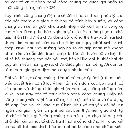
tại các tổ chức hành nghề công chứng đã được ghi nhận tại
Luật công chứng năm 2024.
Tuy nhiên công chứng điện tử sẽ đảm bảo an toàn pháp lý cho
các bên tham gia giao dịch như đã trình bày ở trên, và công
chứng viên sẽ là người chịu trách nhiệm đối với hành vi công vụ
của mình. Riêng dự thảo Nghị quyết có nêu trường hợp từ chối
tiếp nhận khi dữ liệu chưa đồng bộ, không thể truy xuất, sai lệch
thông tin, hoặc có căn cứ cho thấy có nguy phát sinh tranh
chấp, khiếu nại. Vậy trường hợp hồ sơ đã tiếp nhận mà không
phát hiện và dẫn đến tranh chấp; bị Tòa án tuyên bố vô hiệu thì
ai sẽ bồi thường cho bên yếu thế, bên bị lừa dối, bị thiệt hại do
quy trình tiếp nhận gây ra, chưa được ghi nhận để người dân an
tâm tham gia giao dịch theo quy trình dự thảo.
Đối với thủ tục công chứng điện tử đã được Quốc hội thảo luận,
biểu quyết trên cơ sở lấy ý kiến từ nhân dân, các bộ ngành có
liên quan và thống nhất ghi nhận vào Luật công chứng năm
2024, hiện nay các tổ chức hành nghề công chứng, Hiệp hội
công chứng viên Việt Nam đang tích cực triển khai và áp dụng
để đáp ứng với chỉ đạo của Chính phủ về chuyển đổi số, rút
ngắn thời gian, giảm chi phí, bởi các bên thực hiện giao dịch tại
tổ chức hành nghề công chứng do mình lựa chọn, không cần
phải đến cùng một tổ chức hành nghề công chứng; khi giao kết
có sự hỗ trợ, giải thích hậu quả pháp lý của công chứng viên,