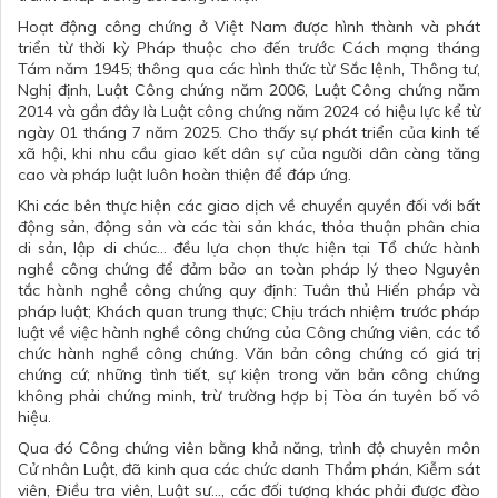
Hoạt động công chứng ở Việt Nam được hình thành và phát
triển từ thời kỳ Pháp thuộc cho đến trước Cách mạng tháng
Tám năm 1945; thông qua các hình thức từ Sắc lệnh, Thông tư,
Nghị định, Luật Công chứng năm 2006, Luật Công chứng năm
2014 và gần đây là Luật công chứng năm 2024 có hiệu lực kể từ
ngày 01 tháng 7 năm 2025. Cho thấy sự phát triển của kinh tế
xã hội, khi nhu cầu giao kết dân sự của người dân càng tăng
cao và pháp luật luôn hoàn thiện để đáp ứng.
Khi các bên thực hiện các giao dịch về chuyển quyền đối với bất
động sản, động sản và các tài sản khác, thỏa thuận phân chia
di sản, lập di chúc… đều lựa chọn thực hiện tại Tổ chức hành
nghề công chứng để đảm bảo an toàn pháp lý theo Nguyên
tắc hành nghề công chứng quy định: Tuân thủ Hiến pháp và
pháp luật; Khách quan trung thực; Chịu trách nhiệm trước pháp
luật về việc hành nghề công chứng của Công chứng viên, các tổ
chức hành nghề công chứng. Văn bản công chứng có giá trị
chứng cứ; những tình tiết, sự kiện trong văn bản công chứng
không phải chứng minh, trừ trường hợp bị Tòa án tuyên bố vô
hiệu.
Qua đó Công chứng viên bằng khả năng, trình độ chuyên môn
Cử nhân Luật, đã kinh qua các chức danh Thẩm phán, Kiễm sát
viên, Điều tra viên, Luật sư..., các đối tượng khác phải được đào