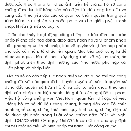
được xác thực thông tin, chụp ảnh trên hệ thống; hồ sơ công
chứng được lưu trữ bằng văn bản điện tử, dễ dàng tra cứu và
cung cấp theo yêu cầu của cơ quan có thẩm quyền trong quá
trình kiểm tra nghiệp vụ hoặc phục vụ cho giải quyết tranh
chấp, khiếu nại nếu có xảy ra.
Từ đó cho thấy hoạt động công chứng sẽ bảo đảm an toàn
pháp lý cho các hợp đồng, giao dịch, ngăn ngừa vi phạm pháp
luật, phòng ngừa tranh chấp, bảo vệ quyền và lợi ích hợp pháp
cho các cá nhân, tổ chức liên quan. Mục tiêu cuối cùng là để
phục vụ người dân tốt hơn, xây dựng một xã hội an toàn, ổn
định, phát triển theo định hướng của Nhà nước, phù hợp với
Hiến pháp và pháp luật.
Trên cơ sở đó cần tiếp tục hoàn thiện và áp dụng thủ tục công
chứng đối với các giao địch chuyển quyền tài sản là quyền sử
dụng đất, quyền sỡ hữu nhà ở và các tài sản khác theo quy
định của pháp luật hiện hành; đồng thời kiến nghị Bộ tư pháp,
Hiệp hội công chứng viên Việt Nam quan tâm chỉ đạo về việc
đồng bộ cơ sở dữ liệu công chứng, hướng dẫn các Tổ chức
hành nghề công chứng thực hiện quy trình công chứng điện tử
đã được ghi nhận trong Luật công chứng năm 2024 và Nghị
định 104/2025/NĐ-CP ngày 15/5/2025 của Chính phủ quy định
chi tiết một số điều và biện pháp thi hành Luật công chứng