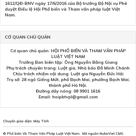
1612/QĐ-BNV ngày 17/6/2016 của Bộ trưởng Bộ Nội vụ Phê
duyệt Điều lệ Hội Phổ biến và Tham vấn pháp luật Việt
Nam.
CƠ QUAN CHỦ QUẢN
Cơ quan chủ quản: HỘI PHỔ BIẾN VÀ THAM VẤN PHÁP
LUẬT VIỆT NAM
Trưởng Ban biên tập: Ông Nguyễn Bằng Giang
Phụ trách chuyên trang: Luật gia, Nhà báo Đỗ Minh Chánh
Chịu trách nhiệm nội dung: Luật gia Nguyễn Đức Hải
Trụ sở: 28 ngõ Giếng Mứt, phố Bạch Mai, phường Bạch Mai,
thành phố Hà Nội.
Đường dây nóng: 08 9901 1616
Email: hoipbtvpl@gmail.com
Chuyển giao diện:
Máy Tính
©
Phổ biến Và Tham Vấn Pháp Luật Việt Nam
.
Mã nguồn
NukeViet CMS
.