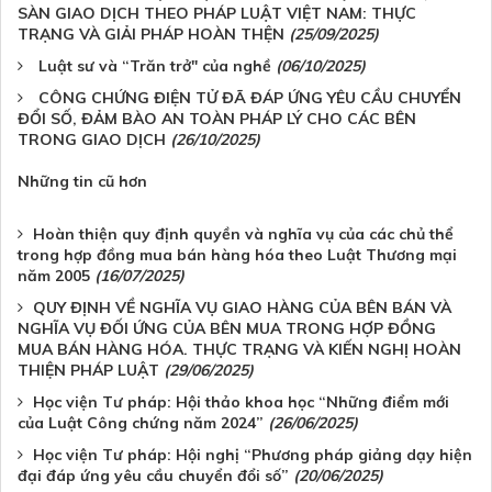
SÀN GIAO DỊCH THEO PHÁP LUẬT VIỆT NAM: THỰC
TRẠNG VÀ GIẢI PHÁP HOÀN THỆN
(25/09/2025)
Luật sư và “Trăn trở" của nghề
(06/10/2025)
CÔNG CHỨNG ĐIỆN TỬ ĐÃ ĐÁP ỨNG YÊU CẦU CHUYỂN
ĐỔI SỐ, ĐẢM BÀO AN TOÀN PHÁP LÝ CHO CÁC BÊN
TRONG GIAO DỊCH
(26/10/2025)
Những tin cũ hơn
Hoàn thiện quy định quyền và nghĩa vụ của các chủ thể
trong hợp đồng mua bán hàng hóa theo Luật Thương mại
năm 2005
(16/07/2025)
QUY ĐỊNH VỀ NGHĨA VỤ GIAO HÀNG CỦA BÊN BÁN VÀ
NGHĨA VỤ ĐỐI ỨNG CỦA BÊN MUA TRONG HỢP ĐỒNG
MUA BÁN HÀNG HÓA. THỰC TRẠNG VÀ KIẾN NGHỊ HOÀN
THIỆN PHÁP LUẬT
(29/06/2025)
Học viện Tư pháp: Hội thảo khoa học “Những điểm mới
của Luật Công chứng năm 2024”
(26/06/2025)
Học viện Tư pháp: Hội nghị “Phương pháp giảng dạy hiện
đại đáp ứng yêu cầu chuyển đổi số”
(20/06/2025)