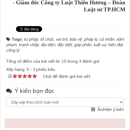
-
Giám đốc Công ty Luật Thiên Hương – Đoàn
Luật sư TP.HCM
Tags:
tư pháp
,
tổ chức
,
vai trò
,
bảo vệ
,
pháp lý
,
cá nhân
,
xâm
phạm
,
tranh chấp
,
đại diện
,
đặc biệt
,
góp phần
,
luật sư
,
hiện đại
,
công lý
Tổng số điểm của bài viết là: 15 trong 3 đánh giá
Xếp hạng:
5
-
3
phiếu bầu
Click để đánh giá bài viết
Ý kiến bạn đọc
Ẩn/Hiện ý kiến