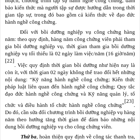
hoạch, chương trình tập sự hành nghề công chứng, đảm
bảo kiến thức mà người tập sự được hướng dẫn trong thời
gian tập sự, trong đó bao gồm cả kiến thức về đạo đức
hành nghề công chứng.
Đối với bồi dưỡng nghiệp vụ công chứng hàng
năm: theo quy định, hàng năm công chứng viên phải tham
gia bồi dưỡng nghiệp vụ,
thời gian tham gia bồi dưỡng
nghiệp vụ tối thiểu là 02 ngày làm việc/năm (16 giờ/năm)
[22]
. Việc quy định thời gian bồi dưỡng như hiện nay là
còn ít, với thời gian 02 ngày không thể trao đổi hết những
nội dung: “
K
ỹ
năng hành nghề công chứng
; Kiến thức
pháp luật liên quan đến hành nghề công chứng; Q
uy tắc
đạo đức hành nghề công chứng
và
K
ỹ
năng quản lý, tổ
[23]
chức và điều hành tổ chức hành nghề công chứng
”
.
Do đó, cần sửa đổi chương trình bồi dưỡng nghiệp vụ hàng
năm theo hướng tăng thời gian để đảm bảo những nội
dung bồi dưỡng nghiệp vụ cho công chứng viên.
Thứ ba
, hoàn thiện quy định về công tác thanh tra,