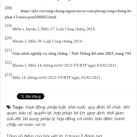
[18]
https://plo.vn/cong-chung-ngoai-tru-so-van-phong-cong-chung-bi-
phat-15-trieu-post506062.html.
[19]
Điểm a, khoản 2, Điều 17, Luật Công chứng 2014.
[20]
Khoản 1, Điều 39, Luật Công chứng 2014.
[21]
Giáo trình nghiệp vụ công chứng – Nxb Thống Kê năm 2003, trang 743.
[22]
Khoản 1, Điều 14, thông tư 01/2021/TT-BTP ngày 03/02/2021.
[23]
Điều 14, thông tư 01/2021/TT-BTP ngày 03/02/2021.
Tags:
hoạt động
,
pháp luật
,
nhà nước
,
quy định
,
tổ chức
,
liên
quan
,
bảo vệ
,
quyền lợi
,
hợp pháp
,
lợi ích
,
giao dịch
,
thời gian
,
sửa đổi
,
bổ sung
,
pháp lý
,
hợp đồng
,
cá nhân
,
bảo đảm
,
tranh
chấp
,
an toàn
,
rủi ro
Tổng số điểm của bài viết là: 0 trong 0 đánh giá