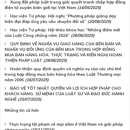
Xung đột pháp luật trong giải quyết tranh chấp hợp đồng
điện tử xuyên biên giới tại Việt Nam
(14/05/2025)
Học viện Tư pháp: Hội nghị “Phương pháp giảng dạy
hiện đại đáp ứng yêu cầu chuyển đổi số”
(20/06/2025)
Học viện Tư pháp: Hội thảo khoa học “Những điểm mới
của Luật Công chứng năm 2024”
(26/06/2025)
QUY ĐỊNH VỀ NGHĨA VỤ GIAO HÀNG CỦA BÊN BÁN VÀ
NGHĨA VỤ ĐỐI ỨNG CỦA BÊN MUA TRONG HỢP ĐỒNG
MUA BÁN HÀNG HÓA. THỰC TRẠNG VÀ KIẾN NGHỊ HOÀN
THIỆN PHÁP LUẬT
(29/06/2025)
Hoàn thiện quy định quyền và nghĩa vụ của các chủ thể
trong hợp đồng mua bán hàng hóa theo Luật Thương mại
năm 2005
(16/07/2025)
BẢO VỆ TỐT NHẤT QUYỀN VÀ LỢI ÍCH HỢP PHÁP CHO
KHÁCH HÀNG: SỨ MỆNH CỦA LUẬT SƯ VÀ ĐẠO ĐỨC HÀNH
NGHỀ
(25/07/2025)
Những tin cũ hơn
Thực trạng tội phạm về mại dâm ở Việt Nam và giải pháp
phòng ngừa
(15/11/2024)