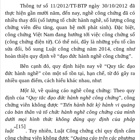
Thông tư số 11/2012/TT-BTP ngày 30/10/2012 đã
thực hiện gần mười năm, đến nay, nghề công chứng đã có
nhiều thay đổi (số lượng tổ chức hành nghề, số lượng công
chứng viên đều tăng, quan hệ mới phát sinh). Đặc biệt,
công chứng Việt Nam đang hướng tới việc công chứng số
(công chứng điện tử). Có thể nói, đây là những yếu tố cần
sửa đổi, bổ sung Luật công chứng năm 2014, cũng như
hoàn thiện quy định về “đạo đức hành nghề công chứng”.
Bên cạnh đó, quy định hiện nay về “Quy tắc đạo
đức hành nghề” còn một số tồn tại, hạn chế, từ đó gây ra
nhiều quan điểm, cách hiểu khác nhau, như:
Một là,
về quảng cáo nghề công chứng: Theo quy
định của “
Quy tắc đạo đức hành nghề công chứng
”, công
chứng viên không được “
Tiến hành bất kỳ hành vi quảng
cáo bản thân và tổ chức hành nghề công chứng của mình
dưới mọi hình thức không đúng quy định của pháp
[15]
”
luật
. Tuy nhiên, Luật Công chứng chỉ quy định cấm
công chứng viên không được “
Quảng cáo trên các phương