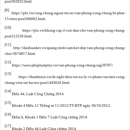
post502032.html.
[9]
https://plo.vn/cong-chung-ngoai-tru-so-van-phong-cong-chung-bi-phat-
15-trieu-post506062.html.
[10]
https://plo.vn/khong-cap-2-con-dau-cho-van-phong-cong-chung-
post512530.html.
[11]
http://daidoanket.vn/quang-ninh-cam-ket-dep-van-phong-cong-chung-
chui-5674817.html.
[12]
https://www.phapluatplus.vn/van-phong-cong-chung-tag59797/
[13]
https://thanhnien.vn/de-nghi-dieu-tra-xu-ly-vi-pham-cua-mot-cong-
chung-vien-tai-ha-noi-post1445626.html.
[14]
Điều 44, Luật Công Chứng 2014.
[15]
Khoản 4 Điều 12
Thông tư 11/2012/TT-BTP ngày 30/10/2012.
[16]
Điểm h, Khoản 1 Điều 7 Luật Công chứng 2014.
[17]
Khoản 2 Điều 44 Luật Công chứng 2014.