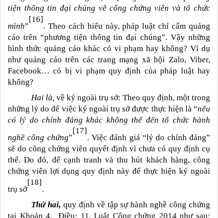
tiện thông tin đại chúng về công chứng viên và tổ chức
[16]
mình
”
. Theo cách hiểu này, pháp luật chỉ cấm quảng
cáo trên “phương tiện thông tin đại chúng”. Vậy những
hình thức quảng cáo khác có vi phạm hay không? Ví dụ
như quảng cáo trên các trang mạng xã hội Zalo, Viber,
Facebook… có bị vi phạm quy định của pháp luật hay
không?
Hai là,
về ký ngoài trụ sở: Theo quy định, một trong
những lý do để việc ký ngoài trụ sở được thực hiện là “
nếu
có lý do chính đáng khác không thể đến tổ chức hành
[17]
nghề công chứng
”
. Việc đánh giá “lý do chính đáng”
sẽ do công chứng viên quyết định vì chưa có quy định cụ
thể. Do đó, để cạnh tranh và thu hút khách hàng, công
chứng viên lợi dụng quy định này để thực hiện ký ngoài
[18]
trụ sở
.
Thứ hai,
quy định về tập sự hành nghề công chứng
tại Khoản 4, Điều: 11, Luật Công chứng 2014 như sau: