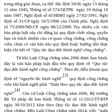
trong từng giai đoạn, cụ thể:
Sắc lệnh 59/SL ngày 15 tháng
11 năm 1945
,
Thông tư số 574/QLTPK ngày 10 tháng 10
năm 1987, Nghị định số 45/HĐBT ngày 27/02/1991, Nghị
định số 31/CP ngày 18/5/1996 của Chính phủ, Nghị định
số 75/2000/NĐ-CP ngày 08/12/2000. Tuy nhiên, các văn
bản pháp luật này chỉ dừng lại quy định chức năng, quyền
hạn và trách nhiệm của cơ quan công chứng, công chứng
viên
, chưa có văn bản nào quy định hoặc hướng dẫn thực
hiện chi tiết về “
Quy tắc đạo đức hành nghề công chứng
”.
Từ khi Luật Công chứng năm 2006 được ban hành,
đây là văn bản pháp luật đầu tiên quy định về “
Quy tắc
đạo đức hành nghề công chứng
”. Theo đó, điều khoản quy
[3]
định về “nguyên tắc hành nghề”
quy định công chứng
viên khi hành nghề phải “
Tuân theo quy tắc đạo đức hành
[4]
nghề
”
. Căn cứ Luật Công chứng năm 2006, Bộ trưởng
Bộ Tư pháp đã ban hành Thông tư số 11/2012/TT-BTP
ngày 30/10/2012 kèm theo Quy tắc đạo đức hành nghề
công chứng. Đến Luật Công chứng năm 2014, việc “
tuân