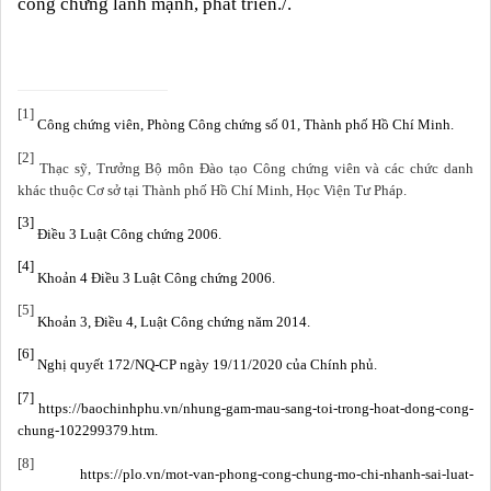
công chứng lành mạnh, phát triển./.
[1]
Công chứng viên, Phòng Công chứng số 01, Thành phố Hồ Chí Minh.
[2]
Thạc sỹ, Trưởng Bộ môn Đào tạo Công chứng viên và các chức danh
khác thuộc Cơ sở tại Thành phố Hồ Chí Minh, Học Viện Tư Pháp.
[3]
Điều 3 Luật Công chứng 2006.
[4]
Khoản 4 Điều 3 Luật Công chứng 2006.
[5]
Khoản 3, Điều 4, Luật Công chứng năm 2014.
[6]
Nghị quyết 172/NQ-CP ngày 19/11/2020 của Chính phủ.
[7]
https://baochinhphu.vn/nhung-gam-mau-sang-toi-trong-hoat-dong-cong-
chung-102299379.htm.
[8]
https://plo.vn/mot-van-phong-cong-chung-mo-chi-nhanh-sai-luat-