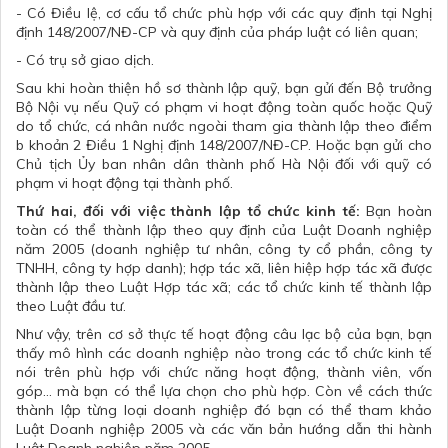
- Có Điều lệ, cơ cấu tổ chức phù hợp với các quy định tại Nghị
định 148/2007/NĐ-CP và quy định của pháp luật có liên quan;
- Có trụ sở giao dịch.
Sau khi hoàn thiện hồ sơ thành lập quỹ, bạn gửi đến Bộ trưởng
Bộ Nội vụ nếu Quỹ có phạm vi hoạt động toàn quốc hoặc Quỹ
do tổ chức, cá nhân nước ngoài tham gia thành lập theo điểm
b khoản 2 Điều 1 Nghị định 148/2007/NĐ-CP. Hoặc bạn gửi cho
Chủ tịch Ủy ban nhân dân thành phố Hà Nội đối với quỹ có
phạm vi hoạt động tại thành phố.
Thứ hai, đối với việc thành lập tổ chức kinh tế:
Bạn hoàn
toàn có thể thành lập theo quy định của Luật Doanh nghiệp
năm 2005 (doanh nghiệp tư nhân, công ty cổ phần, công ty
TNHH, công ty hợp danh); hợp tác xã, liên hiệp hợp tác xã được
thành lập theo Luật Hợp tác xã; các tổ chức kinh tế thành lập
theo Luật đầu tư.
Như vậy, trên cơ sở thực tế hoạt động câu lạc bộ của bạn, bạn
thấy mô hình các doanh nghiệp nào trong các tổ chức kinh tế
nói trên phù hợp với chức năng hoạt động, thành viên, vốn
góp… mà bạn có thể lựa chọn cho phù hợp. Còn về cách thức
thành lập từng loại doanh nghiệp đó bạn có thể tham khảo
Luật Doanh nghiệp 2005 và các văn bản hướng dẫn thi hành