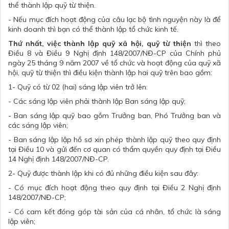
thể thành lập quỹ từ thiện.
- Nếu mục đích hoạt động của câu lạc bộ tình nguyện này là để
kinh doanh thì bạn có thể thành lập tổ chức kinh tế.
Thứ nhất, việc thành lập quỹ xã hội, quỹ từ thiện
thì theo
Điều 8 và Điều 9 Nghị định 148/2007/NĐ-CP của Chính phủ
ngày 25 tháng 9 năm 2007 về tổ chức và hoạt động của quỹ xã
hội, quỹ từ thiện thì điều kiện thành lập hai quỹ trên bao gồm:
1- Quỹ có từ 02 (hai) sáng lập viên trở lên:
- Các sáng lập viên phải thành lập Ban sáng lập quỹ;
- Ban sáng lập quỹ bao gồm Trưởng ban, Phó Trưởng ban và
các sáng lập viên;
- Ban sáng lập lập hồ sơ xin phép thành lập quỹ theo quy định
tại Điều 10 và gửi đến cơ quan có thẩm quyền quy định tại Điều
14 Nghị định 148/2007/NĐ-CP.
2- Quỹ được thành lập khi có đủ những điều kiện sau đây:
- Có mục đích hoạt động theo quy định tại Điều 2 Nghị định
148/2007/NĐ-CP;
- Có cam kết đóng góp tài sản của cá nhân, tổ chức là sáng
lập viên;