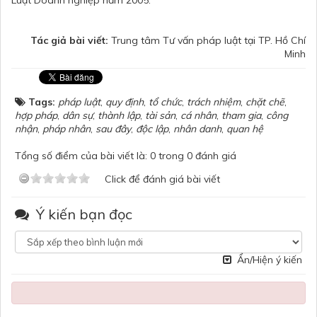
Luật Doanh nghiệp năm 2005.
Tác giả bài viết:
Trung tâm Tư vấn pháp luật tại TP. Hồ Chí
Minh
Tags:
pháp luật
,
quy định
,
tổ chức
,
trách nhiệm
,
chặt chẽ
,
hợp pháp
,
dân sự
,
thành lập
,
tài sản
,
cá nhân
,
tham gia
,
công
nhận
,
pháp nhân
,
sau đây
,
độc lập
,
nhân danh
,
quan hệ
Tổng số điểm của bài viết là: 0 trong 0 đánh giá
Click để đánh giá bài viết
Ý kiến bạn đọc
Ẩn/Hiện ý kiến