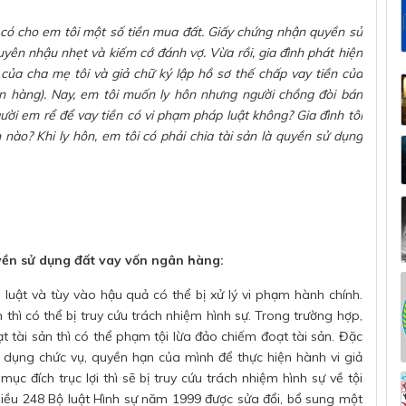
 có cho em tôi một số tiền mua đất. Giấy chứng nhận quyền sử
yên nhậu nhẹt và kiếm cớ đánh vợ. Vừa rồi, gia đình phát hiện
của cha mẹ tôi và giả chữ ký lập hồ sơ thế chấp vay tiền của
n hàng). Nay, em tôi muốn ly hôn nhưng người chồng đòi bán
ười em rể để vay tiền có vi phạm pháp luật không? Gia đình tôi
nào? Khi ly hôn, em tôi có phải chia tài sản là quyền sử dụng
yền sử dụng đất vay vốn ngân hàng:
 luật và tùy vào hậu quả có thể bị xử lý vi phạm hành chính.
thì có thể bị truy cứu trách nhiệm hình sự. Trong trường hợp,
 tài sản thì có thể phạm tội lừa đảo chiếm đoạt tài sản. Đặc
ợi dụng chức vụ, quyền hạn của mình để thực hiện hành vi giả
 đích trục lợi thì sẽ bị truy cứu trách nhiệm hình sự về tội
iều 248 Bộ luật Hình sự năm 1999 được sửa đổi, bổ sung một