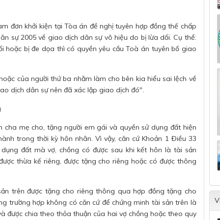
àm đơn khởi kiện tại Tòa án đề nghị tuyên hợp đồng thế chấp
Dân sự 2005 về giao dịch dân sự vô hiệu do bị lừa dối. Cụ thể:
ối hoặc bị đe dọa thì có quyền yêu cầu Toà án tuyên bố giao
 hoặc của người thứ ba nhằm làm cho bên kia hiểu sai lệch về
iao dịch dân sự nên đã xác lập giao dịch đó".
g
ền cha mẹ cho, tặng người em gái và quyền sử dụng đất hiện
ành trong thời kỳ hôn nhân. Vì vậy, căn cứ Khoản 1 Điều 33
dụng đất mà vợ, chồng có được sau khi kết hôn là tài sản
được thừa kế riêng, được tặng cho riêng hoặc có được thông
sản trên được tặng cho riêng thông qua hợp đồng tặng cho
V
ng trường hợp không có căn cứ để chứng minh tài sản trên là
ng và được chia theo thỏa thuận của hai vợ chồng hoặc theo quy