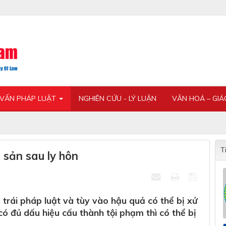
 VẤN PHÁP LUẬT
NGHIÊN CỨU - LÝ LUẬN
VĂN HOÁ – GI
T
 sản sau ly hôn
 trái pháp luật và tùy vào hậu quả có thể bị xử
có đủ dấu hiệu cấu thành tội phạm thì có thể bị