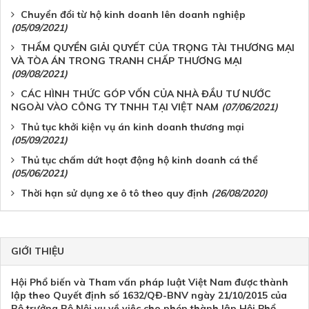
Chuyển đổi từ hộ kinh doanh lên doanh nghiệp
(05/09/2021)
THẨM QUYỀN GIẢI QUYẾT CỦA TRỌNG TÀI THƯƠNG MẠI
VÀ TÒA ÁN TRONG TRANH CHẤP THƯƠNG MẠI
(09/08/2021)
CÁC HÌNH THỨC GÓP VỐN CỦA NHÀ ĐẦU TƯ NƯỚC
NGOÀI VÀO CÔNG TY TNHH TẠI VIỆT NAM
(07/06/2021)
Thủ tục khởi kiện vụ án kinh doanh thương mại
(05/09/2021)
Thủ tục chấm dứt hoạt động hộ kinh doanh cá thể
(05/06/2021)
Thời hạn sử dụng xe ô tô theo quy định
(26/08/2020)
GIỚI THIỆU
Hội Phổ biến và Tham vấn pháp luật Việt Nam được thành
lập theo Quyết định số 1632/QĐ-BNV ngày 21/10/2015 của
Bộ trưởng Bộ Nội vụ về việc cho phép thành lập Hội Phổ