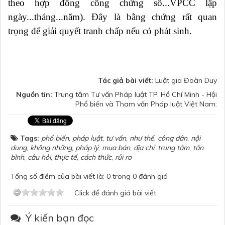
theo hợp đồng công chứng số...VPCC lập
ngày...tháng...năm). Đây là bằng chứng rất quan
trọng để giải quyết tranh chấp nếu có phát sinh.
Tác giả bài viết:
Luật gia Đoàn Duy
Nguồn tin:
Trung tâm Tư vấn Pháp luật TP. Hồ Chí Minh - Hội
Phổ biến và Tham vấn Pháp luật Việt Nam:
Tags:
phổ biến
,
pháp luật
,
tư vấn
,
như thế
,
công dân
,
nội
dung
,
không những
,
pháp lý
,
mua bán
,
địa chỉ
,
trung tâm
,
tân
bình
,
câu hỏi
,
thực tế
,
cách thức
,
rủi ro
Tổng số điểm của bài viết là: 0 trong 0 đánh giá
Click để đánh giá bài viết
Ý kiến bạn đọc