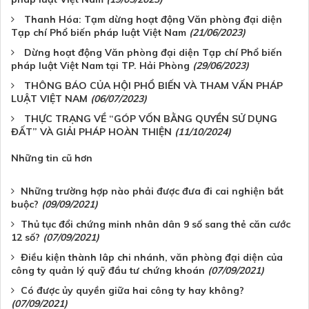
Thanh Hóa: Tạm dừng hoạt động Văn phòng đại diện
Tạp chí Phổ biến pháp luật Việt Nam
(21/06/2023)
Dừng hoạt động Văn phòng đại diện Tạp chí Phổ biến
pháp luật Việt Nam tại TP. Hải Phòng
(29/06/2023)
THÔNG BÁO CỦA HỘI PHỔ BIẾN VÀ THAM VẤN PHÁP
LUẬT VIỆT NAM
(06/07/2023)
THỰC TRẠNG VỀ “GÓP VỐN BẰNG QUYỀN SỬ DỤNG
ĐẤT” VÀ GIẢI PHÁP HOÀN THIỆN
(11/10/2024)
Những tin cũ hơn
Những trường hợp nào phải được đưa đi cai nghiện bắt
buộc?
(09/09/2021)
Thủ tục đổi chứng minh nhân dân 9 số sang thẻ căn cước
12 số?
(07/09/2021)
Điều kiện thành lâp chi nhánh, văn phòng đại diện của
công ty quản lý quỹ đầu tư chứng khoán
(07/09/2021)
Có được ủy quyền giữa hai công ty hay không?
(07/09/2021)