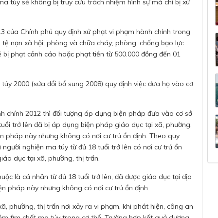
ma túy sẽ không bị truy cứu trách nhiệm hình sự mà chỉ bị xử
3 của Chính phủ quy định xử phạt vi phạm hành chính trong
ống tệ nạn xã hội; phòng và chữa cháy; phòng, chống bạo lực
sẽ bị phạt cảnh cáo hoặc phạt tiền từ 500.000 đồng đến 01
túy 2000 (sửa đổi bổ sung 2008) quy định việc đưa họ vào cơ
nh chính 2012 thì đối tượng áp dụng biện pháp đưa vào cơ sở
tuổi trở lên đã bị áp dụng biện pháp giáo dục tại xã, phường,
ện pháp này nhưng không có nơi cư trú ổn định. Theo quy
 người nghiện ma túy từ đủ 18 tuổi trở lên có nơi cư trú ổn
áo dục tại xã, phường, thị trấn.
ộc là cá nhân từ đủ 18 tuổi trở lên, đã được giáo dục tại địa
n pháp này nhưng không có nơi cư trú ổn định.
xã, phường, thị trấn nơi xảy ra vi phạm, khi phát hiện, công an
iệm tìm chất ma túy trong cơ thể. Trường hợp kết quả dương