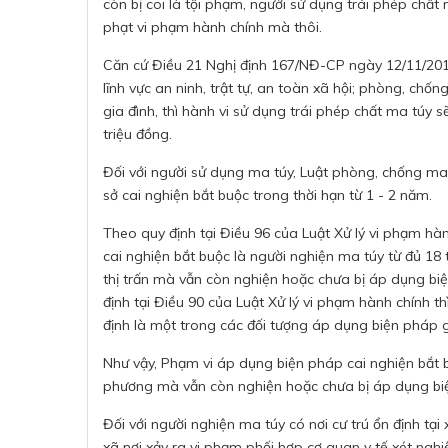
còn bị coi là tội phạm, người sử dụng trái phép chất 
phạt vi phạm hành chính mà thôi.
Căn cứ Điều 21 Nghị định 167/NĐ-CP ngày 12/11/201
lĩnh vực an ninh, trật tự, an toàn xã hội; phòng, ch
gia đình, thì hành vi sử dụng trái phép chất ma túy 
triệu đồng.
Đối với người sử dụng ma túy, Luật phòng, chống ma 
sở cai nghiện bắt buộc trong thời hạn từ 1 - 2 năm.
Theo quy định tại Điều 96 của Luật Xử lý vi phạm hà
cai nghiện bắt buộc là người nghiện ma túy từ đủ 18 
thị trấn mà vẫn còn nghiện hoặc chưa bị áp dụng bi
định tại Điều 90 của Luật Xử lý vi phạm hành chính thì
định là một trong các đối tượng áp dụng biện pháp gi
Như vậy, Phạm vi áp dụng biện pháp cai nghiện bắt bu
phương mà vẫn còn nghiện hoặc chưa bị áp dụng biệ
Đối với người nghiện ma túy có nơi cư trú ổn định tại 
xã nơi xảy ra vi phạm phối hợp cơ quan y tế xét ngh