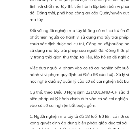
tính với chất ma túy thì, tiến hành lập biên bản vi 
đó. Đồng thời, phối hợp công an cấp Quận/huyện đưa
ma túy.
Đối với người nghiện ma túy không có nơi cư trú ổn đị
phát hiện người có hành vi sử dụng ma túy trái phép
chưa xác định được nơi cư trú, Công an xã/phường nơ
sử dụng ma túy trái phép của người đó. Đồng thời, 
lý trong thời gian thu thập tài liệu, lập hồ sơ đề ng
Việc đưa người vi phạm vào cơ sở cai nghiện bắt buộc l
hành vi vi phạm quy định tại Điều 96 của Luật Xử lý
học nghề dưới sự quản lý của cơ sở cai nghiện b
Cụ thể, theo Điều 3 Nghị định 221/2013/NĐ-CP sửa đ
biện pháp xử lý hành chính đưa vào cơ sở cai nghiện
vào cơ sở cai nghiện bắt buộc gồm:
1. Người nghiện ma túy từ đủ 18 tuổi trở lên, có nơi 
xong quyết định áp dụng biện pháp giáo dục tại xã, 