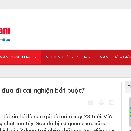
 VẤN PHÁP LUẬT
NGHIÊN CỨU - LÝ LUẬN
VĂN HOÁ – GI
T
đưa đi cai nghiện bắt buộc?
tôi xin hỏi là con gái tôi năm nay 23 tuổi. Vừa
ng chất ma túy. Sau đó bị cơ quan chức năng
ính vì sử dụng trái phép chất ma túy. Hiện nay,