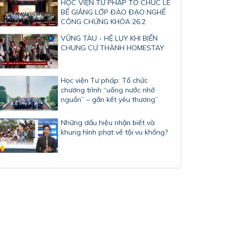
HỌC VIỆN TƯ PHÁP TỔ CHỨC LỄ
BẾ GIẢNG LỚP ĐÀO ĐẠO NGHỀ
CÔNG CHỨNG KHÓA 26.2
VŨNG TÀU - HỆ LỤY KHI BIẾN
CHUNG CƯ THÀNH HOMESTAY
Học viện Tư pháp: Tổ chức
chương trình “uống nước nhớ
nguồn” – gắn kết yêu thương”
Những dấu hiệu nhận biết và
khung hình phạt về tội vu khống?