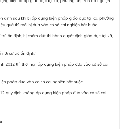
dụng biện pháp giáo dục tại xã, phường, thị trấn do nghiện
ú ổn định sau khi bị áp dụng biện pháp giáo dục tại xã, phường,
iệu quả thì mới bị đưa vào cơ sở cai nghiện bắt buộc.
ư trú ổn định, bị chấm dứt thi hành quyết định giáo dục tại xã,
 nơi cư trú ổn định.”
nh 2012 thì thời hạn áp dụng biện pháp đưa vào cơ sở cai
iện pháp đưa vào cơ sở cai nghiện bắt buộc.
012 quy định không áp dụng biện pháp đưa vào cơ sở cai
ện;