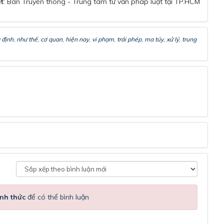
ết
: Ban Truyền thông - Trung tâm tư vấn pháp luật tại TP.HCM
 định
,
như thế
,
cơ quan
,
hiện nay
,
vi phạm
,
trái phép
,
ma túy
,
xử lý
,
trung
nh thức
để có thể bình luận