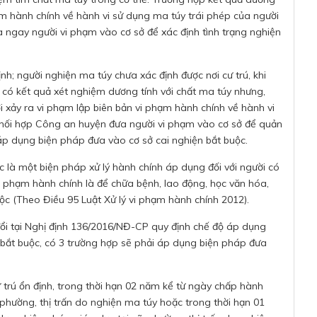
phạm hành chính về hành vi sử dụng ma túy trái phép của người
 ngay người vi phạm vào cơ sở để xác định tình trạng nghiện
nh; người nghiện ma túy chưa xác định được nơi cư trú, khi
 có kết quả xét nghiệm dương tính với chất ma túy nhưng,
i xảy ra vi phạm lập biên bản vi phạm hành chính về hành vi
phối hợp Công an huyện đưa người vi phạm vào cơ sở để quản
hị áp dụng biện pháp đưa vào cơ sở cai nghiện bắt buộc.
à một biện pháp xử lý hành chính áp dụng đối với người có
 vi phạm hành chính là để chữa bệnh, lao động, học văn hóa,
ắt buộc (Theo Điều 95 Luật Xử lý vi phạm hành chính 2012).
ổi tại Nghị định 136/2016/NĐ-CP quy định chế độ áp dụng
 bắt buộc, có 3 trường hợp sẽ phải áp dụng biện pháp đưa
cư trú ổn định, trong thời hạn 02 năm kể từ ngày chấp hành
phường, thị trấn do nghiện ma túy hoặc trong thời hạn 01