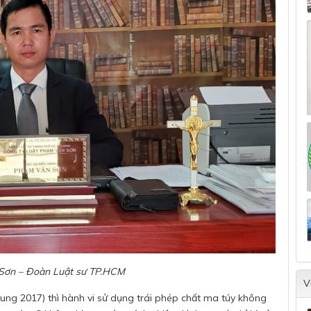
Sơn – Đoàn Luật sư TP.HCM
V
sung 2017) thì hành vi sử dụng trái phép chất ma túy không