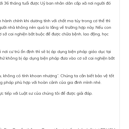
ới 36 tháng tuổi được Uỷ ban nhân dân cấp xã nơi người đó
 hành chính khi dương tính với chất ma túy trong cơ thể thì
Người nhà không nên quá lo lắng về trường hợp này. Nếu con
ơ sở cai nghiện bắt buộc để được chữa bệnh, lao động, học
 nơi cư trú ổn định thì sẽ bị áp dụng biện pháp giáo dục tại
 chứ không bị áp dụng biện pháp đưa vào cơ sở cai nghiện bắt
, không có tính khoan nhượng”. Chúng ta cần biết bảo vệ tốt
 pháp phù hợp với hoàn cảnh của gia đình mình nhé.
trực tiếp với Luật sư của chúng tôi để được giải đáp.