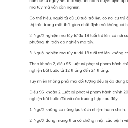
năm kể từ ngày hết thời hiệu thi hành quyết định áp 
ma túy mà vẫn còn nghiện.
Có thể hiểu, người từ đủ 18 tuổi trở lên, có nơi cư tr
thị trấn trong một thời gian nhất định mà không có h
2. Người nghiện ma túy từ đủ 18 tuổi trở lên, có nơi c
phường, thị trấn do nghiện ma túy.
3. Người nghiện ma túy từ đủ 18 tuổi trở lên, không có
Theo khoản 2, điều 95 Luật xử phạt vi phạm hành chí
nghiện bắt buộc từ 12 tháng đến 24 tháng.
Tuy nhiên không phải mọi đối tượng đều bị áp dụng b
Điều 96, khoản 2 Luật xử phạt vi phạm hành chính 2
nghiện bắt buộc đối với các trường hợp sau đây:
1. Người không có năng lực trách nhiệm hành chính;
2. Người đang mang thai có chứng nhận của bệnh vi