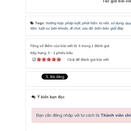
Tác giả bài vi
Tags:
trường hợp
,
pháp luật
,
phát hiện
,
tư vấn
,
sử dụng
,
quy
tâm
,
luật sư
,
băn khoăn
,
đi chơi
,
sau đó
,
biên bản
,
giải đáp
Tổng số điểm của bài viết là: 5 trong 1 đánh giá
Xếp hạng:
5
-
1
phiếu bầu
Click để đánh giá bài viết
Ý kiến bạn đọc
Bạn cần đăng nhập với tư cách là
Thành viên chí