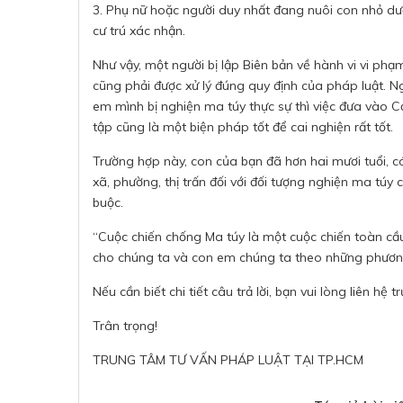
3. Phụ nữ hoặc người duy nhất đang nuôi con nhỏ dư
cư trú xác nhận.
Như vậy, một người bị lập Biên bản về hành vi vi phạm
cũng phải được xử lý đúng quy định của pháp luật. 
em mình bị nghiện ma túy thực sự thì việc đưa vào C
tập cũng là một biện pháp tốt để cai nghiện rất tốt.
Trường hợp này, con của bạn đã hơn hai mươi tuổi, có
xã, phường, thị trấn đối với đối tượng nghiện ma túy
buộc.
“Cuộc chiến chống Ma túy là một cuộc chiến toàn cầu
cho chúng ta và con em chúng ta theo những phương
Nếu cần biết chi tiết câu trả lời, bạn vui lòng liên hệ 
Trân trọng!
TRUNG TÂM TƯ VẤN PHÁP LUẬT TẠI TP.HCM