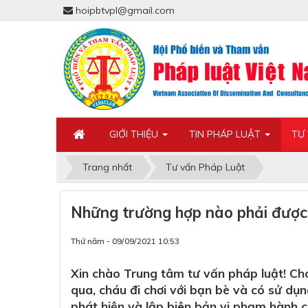
hoipbtvpl@gmail.com
GIỚI THIỆU
TIN PHÁP LUẬT
TƯ
Trang nhất
Tư vấn Pháp Luật
Những trường hợp nào phải được 
Thứ năm - 09/09/2021 10:53
Xin chào Trung tâm tư vấn pháp luật! Cho 
qua, cháu đi chơi với bạn bè và có sử dụ
phát hiện và lập biên bản vi phạm hành ch