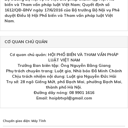
biến và Tham vấn pháp luật Việt Nam; Quyết định số
1612/QĐ-BNV ngày 17/6/2016 của Bộ trưởng Bộ Nội vụ Phê
duyệt Điều lệ Hội Phổ biến và Tham vấn pháp luật Việt
Nam.
CƠ QUAN CHỦ QUẢN
Cơ quan chủ quản: HỘI PHỔ BIẾN VÀ THAM VẤN PHÁP
LUẬT VIỆT NAM
Trưởng Ban biên tập: Ông Nguyễn Bằng Giang
Phụ trách chuyên trang: Luật gia, Nhà báo Đỗ Minh Chánh
Chịu trách nhiệm nội dung: Luật gia Nguyễn Đức Hải
Trụ sở: 28 ngõ Giếng Mứt, phố Bạch Mai, phường Bạch Mai,
thành phố Hà Nội.
Đường dây nóng: 08 9901 1616
Email: hoipbtvpl@gmail.com
Chuyển giao diện:
Máy Tính