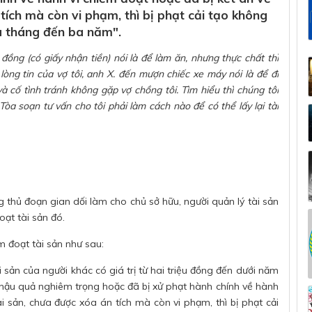
tích mà còn vi phạm, thì bị phạt cải tạo không
u tháng đến ba năm".
 đồng (có giấy nhận tiền) nói là để làm ăn, nhưng thực chất thì
 lòng tin của vợ tôi, anh X. đến mượn chiếc xe máy nói là để đi
 cố tình tránh không gặp vợ chồng tôi. Tìm hiểu thì chúng tôi
òa soạn tư vấn cho tôi phải làm cách nào để có thể lấy lại tài
g thủ đoạn gian dối làm cho chủ sở hữu, người quản lý tài sản
oạt tài sản đó.
m đoạt tài sản như sau:
 sản của người khác có giá trị từ hai triệu đồng đến dưới năm
 hậu quả nghiêm trọng hoặc đã bị xử phạt hành chính về hành
ài sản, chưa được xóa án tích mà còn vi phạm, thì bị phạt cải