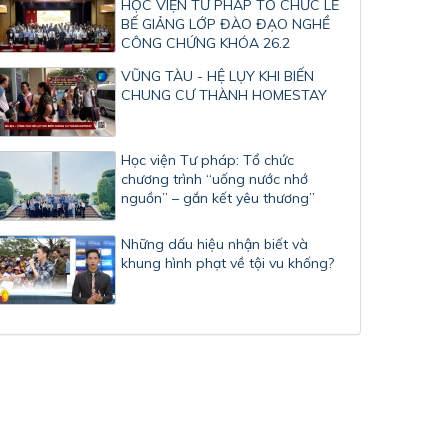
HỌC VIỆN TƯ PHÁP TỔ CHỨC LỄ
BẾ GIẢNG LỚP ĐÀO ĐẠO NGHỀ
CÔNG CHỨNG KHÓA 26.2
VŨNG TÀU - HỆ LỤY KHI BIẾN
CHUNG CƯ THÀNH HOMESTAY
Học viện Tư pháp: Tổ chức
chương trình “uống nước nhớ
nguồn” – gắn kết yêu thương”
Những dấu hiệu nhận biết và
khung hình phạt về tội vu khống?