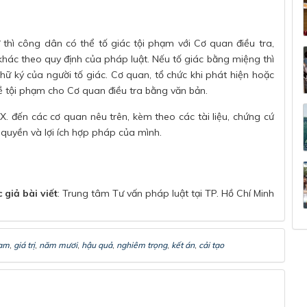
 thì công dân có thể tố giác tội phạm với Cơ quan điều tra,
khác theo quy định của pháp luật. Nếu tố giác bằng miệng thì
chữ ký của người tố giác. Cơ quan, tổ chức khi phát hiện hoặc
ề tội phạm cho Cơ quan điều tra bằng văn bản.
X. đến các cơ quan nêu trên, kèm theo các tài liệu, chứng cứ
quyền và lợi ích hợp pháp của mình.
 giả bài viết
: Trung tâm Tư vấn pháp luật tại TP. Hồ Chí Minh
hạm
,
giá trị
,
năm mươi
,
hậu quả
,
nghiêm trọng
,
kết án
,
cải tạo