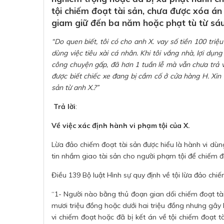
tội chiếm đoạt tài sản, chưa được xóa án 
giam giữ đến ba năm hoặc phạt tù từ sá
“Do quen biết,
tôi có cho anh X. vay số tiền 100 triệu
dùng việc tiêu xài cá nhân. Khi tôi vắng nhà, lợi dụng
công chuyện gấp, đã hơn 1 tuần lễ mà vẫn chưa trả và
được biết chiếc xe đang bị cầm cố ở cửa hàng H. Xin T
sản từ anh X.?”
Trả lời
:
Về việc xác định hành vi phạm tội của X.
Lừa đảo chiếm đoạt tài sản được hiểu là hành vi dùn
tin nhầm giao tài sản cho người phạm tội để chiếm đ
Điều 139 Bộ luật Hình sự quy định về tội lừa đảo chiế
“1- Người nào bằng thủ đoạn gian dối chiếm đoạt tài
mươi triệu đồng hoặc dưới hai triệu đồng nhưng gây
vi chiếm đoạt hoặc đã bị kết án về tội chiếm đoạt t