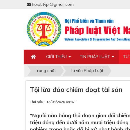
hoipbtvpl@gmail.com
GIỚI THIỆU
TIN PHÁP LUẬT
TƯ
Trang nhất
Tư vấn Pháp Luật
Tội lừa đảo chiếm đoạt tài sản
Thứ sáu - 13/03/2020 09:37
"Người nào bằng thủ đoạn gian dối chiếm 
triệu đồng đến dưới năm mươi triệu đồng
nghiêm trọng hoặc đã bị xử phạt hành ch