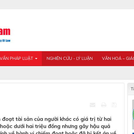
 VẤN PHÁP LUẬT
NGHIÊN CỨU - LÝ LUẬN
VĂN HOÁ – GI
T
đoạt tài sản của người khác có giá trị từ hai
 hoặc dưới hai triệu đồng nhưng gây hậu quả
ính về hành vi chiếm đoạt hoặc đã bị kết án về