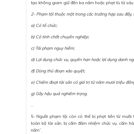
tạo không giam giữ đến ba năm hoặc phạt tù từ sáu
2-
Phạm tội thuộc một trong các trường hợp sau đây, t
a) Có tổ chức;
b) Có tính chất chuyên nghiệp;
c) Tái phạm nguy hiểm;
d) Lợi dụng chức vụ, quyền hạn hoặc lợi dụng danh ngh
đ) Dùng thủ đoạn xảo quyệt;
e) Chiếm đoạt tài sản có giá trị từ năm mươi triệu đồn
g) Gây hậu quả nghiêm trọng.
…
5- Người phạm tội còn có thể bị phạt tiền từ mười 
toàn bộ tài sản, bị cấm đảm nhiệm chức vụ, cấm h
năm”.