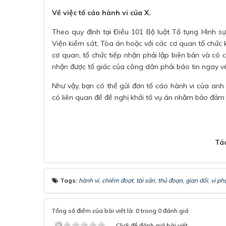
Về việc tố cáo hành vi của X.
Theo quy định tại Điều 101 Bộ luật Tố tụng Hình sự
Viện kiểm sát, Tòa án hoặc với các cơ quan tổ chức 
cơ quan, tổ chức tiếp nhận phải lập biên bản và có 
nhận được tố giác của công dân phải báo tin ngay v
Như vậy, bạn có thể gửi đơn tố cáo hành vi của anh 
có liên quan để đề nghị khởi tố vụ án nhằm bảo đảm 
Tác
Tags:
hành vi
,
chiếm đoạt
,
tài sản
,
thủ đoạn
,
gian dối
,
vi p
Tổng số điểm của bài viết là: 0 trong 0 đánh giá
Click để đánh giá bài viết