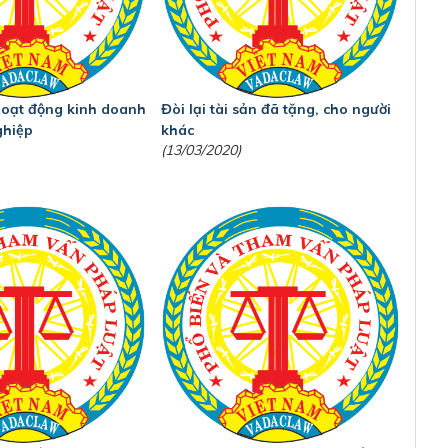
oạt động kinh doanh
Đòi lại tài sản đã tặng, cho người
ghiệp
khác
(13/03/2020)