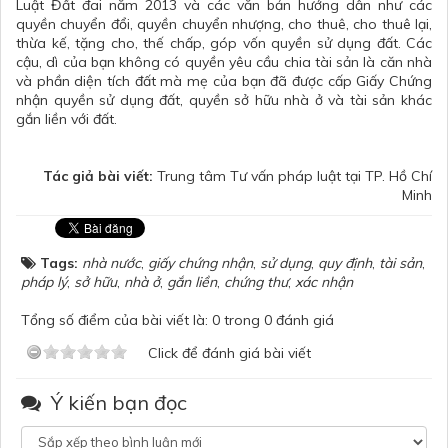
Luật Đất đai năm 2013 và các văn bản hướng dẫn như các
quyền chuyển đổi, quyền chuyển nhượng, cho thuê, cho thuê lại,
thừa kế, tặng cho, thế chấp, góp vốn quyền sử dụng đất. Các
cậu, dì của bạn không có quyền yêu cầu chia tài sản là căn nhà
và phần diện tích đất mà mẹ của bạn đã được cấp Giấy Chứng
nhận quyền sử dụng đất, quyền sở hữu nhà ở và tài sản khác
gắn liền với đất.
Tác giả bài viết:
Trung tâm Tư vấn pháp luật tại TP. Hồ Chí
Minh
Tags:
nhà nước
,
giấy chứng nhận
,
sử dụng
,
quy định
,
tài sản
,
pháp lý
,
sở hữu
,
nhà ở
,
gắn liền
,
chứng thư
,
xác nhận
Tổng số điểm của bài viết là: 0 trong 0 đánh giá
Click để đánh giá bài viết
Ý kiến bạn đọc