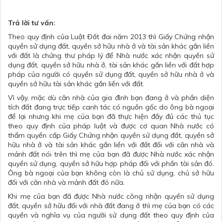
Trả lời tư vấn:
Theo quy định của Luật Đất đai năm 2013 thì Giấy Chứng nhận
quyền sử dụng đất, quyền sở hữu nhà ở và tài sản khác gắn liền
với đất là chứng thư pháp lý để Nhà nước xác nhận quyền sử
dụng đất, quyền sở hữu nhà ở, tài sản khác gắn liền với đất hợp
pháp của người có quyền sử dụng đất, quyền sở hữu nhà ở và
quyền sở hữu tài sản khác gắn liền với đất.
Vì vậy, mặc dù căn nhà của gia đình bạn đang ở và phần diện
tích đất đang trực tiếp canh tác có nguồn gốc do ông bà ngoại
để lại nhưng khi mẹ của bạn đã thực hiện đầy đủ các thủ tục
theo quy định của pháp luật và được cơ quan Nhà nước có
thẩm quyền cấp Giấy Chứng nhận quyền sử dụng đất, quyền sở
hữu nhà ở và tài sản khác gắn liền với đất đối với căn nhà và
mảnh đất nói trên thì mẹ của bạn đã được Nhà nước xác nhận
quyền sử dụng, quyền sở hữu hợp pháp đối với phần tài sản đó.
Ông bà ngoại của bạn không còn là chủ sử dụng, chủ sở hữu
đối với căn nhà và mảnh đất đó nữa.
Khi mẹ của bạn đã được Nhà nước công nhận quyền sử dụng
đất, quyền sở hữu đối với nhà đất đang ở thì mẹ của bạn có các
quyền và nghĩa vụ của người sử dụng đất theo quy định của