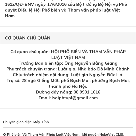
1612/QĐ-BNV ngày 17/6/2016 của Bộ trưởng Bộ Nội vụ Phê
duyệt Điều lệ Hội Phổ biến và Tham vấn pháp luật Việt
Nam.
CƠ QUAN CHỦ QUẢN
Cơ quan chủ quản: HỘI PHỔ BIẾN VÀ THAM VẤN PHÁP
LUẬT VIỆT NAM
Trưởng Ban biên tập: Ông Nguyễn Bằng Giang
Phụ trách chuyên trang: Luật gia, Nhà báo Đỗ Minh Chánh
Chịu trách nhiệm nội dung: Luật gia Nguyễn Đức Hải
Trụ sở: 28 ngõ Giếng Mứt, phố Bạch Mai, phường Bạch Mai,
thành phố Hà Nội.
Đường dây nóng: 08 9901 1616
Email: hoipbtvpl@gmail.com
Chuyển giao diện:
Máy Tính
©
Phổ biến Và Tham Vấn Pháp Luật Việt Nam
.
Mã nguồn
NukeViet CMS
.