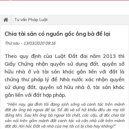
Tư vấn Pháp Luật
Chia tài sản có nguồn gốc ông bà để lại
Thứ sáu - 13/03/2020 09:16
Theo quy định của Luật Đất đai năm 2013 thì
Giấy Chứng nhận quyền sử dụng đất, quyền sở
hữu nhà ở và tài sản khác gắn liền với đất là
chứng thư pháp lý để Nhà nước xác nhận quyền
sử dụng đất, quyền sở hữu nhà ở, tài sản khác
gắn liền với đất hợp pháp.
“Hiện nay, gia đình tôi đang sinh sống và canh tác trên mảnh
đất do ông bà ngoại để lại. Sổ đỏ và sổ hộ khẩu đều do mẹ tôi
đứng tên. Sau khi ông bà ngoại tôi chết, các cậu, dì đòi chia tài
sản nói trên gồm mảnh đất canh tác và căn nhà cất trên mảnh
đất đó. Xin hỏi: Đất và nhà của mẹ tôi có bị chia hay không?”