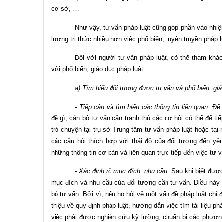
cơ sở, …
Như vậy, tư vấn pháp luật cũng góp phần vào nhiệ
lượng tri thức nhiều hơn việc phổ biến, tuyên truyền pháp 
Đối với người tư vấn pháp luật, có thể tham khả
với phổ biến, giáo dục pháp luật:
a) Tìm hiểu đối tượng được tư vấn và phổ biến, giá
- Tiếp cận và tìm hiểu các thông tin liên quan:
Để 
đề gì, cán bộ tư vấn cần tranh thủ các cơ hội có thể để tiế
trò chuyện tại trụ sở Trung tâm tư vấn pháp luật hoặc tạ
các câu hỏi thích hợp với thái độ của đối tượng đến yê
những thông tin cơ bản và liên quan trực tiếp đến việc tư 
- Xác định rõ mục đích, nhu cầu
: Sau khi biết đượ
mục đích và nhu cầu của đối tượng cần tư vấn. Điều này c
bộ tư vấn. Bởi vì, nếu họ hỏi về một vấn đề pháp luật chỉ đ
thiệu về quy định pháp luật, hướng dẫn việc tìm tài liệu 
việc phải được nghiên cứu kỹ lưỡng, chuẩn bị các phương 