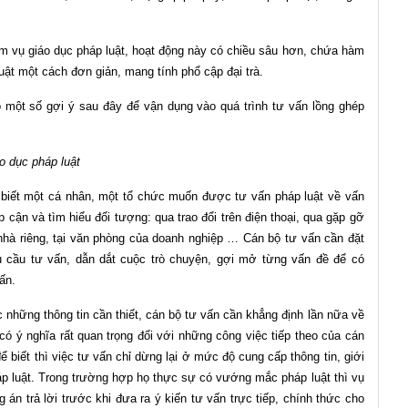
m vụ giáo dục pháp luật, hoạt động này có chiều sâu hơn, chứa hàm
luật một cách đơn giản, mang tính phổ cập đại trà.
o một số gợi ý sau đây để vận dụng vào quá trình tư vấn lồng ghép
o dục pháp luật
biết một cá nhân, một tổ chức muốn được tư vấn pháp luật về vấn
p cận và tìm hiểu đối tượng: qua trao đổi trên điện thoại, qua gặp gỡ
i nhà riêng, tại văn phòng của doanh nghiệp … Cán bộ tư vấn cần đặt
u cầu tư vấn, dẫn dắt cuộc trò chuyện, gợi mở từng vấn đề để có
vấn.
c những thông tin cần thiết, cán bộ tư vấn cần khẳng định lần nữa về
ó ý nghĩa rất quan trọng đối với những công việc tiếp theo của cán
ể biết thì việc tư vấn chỉ dừng lại ở mức độ cung cấp thông tin, giới
pháp luật. Trong trường hợp họ thực sự có vướng mắc pháp luật thì vụ
án trả lời trước khi đưa ra ý kiến tư vấn trực tiếp, chính thức cho