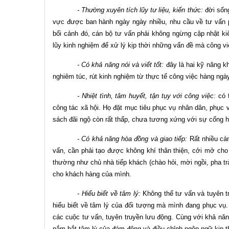
- Thường xuyên tích lũy tư liệu, kiến thức:
đời sống
vực được ban hành ngày ngày nhiều, nhu cầu về tư vấn p
bối cảnh đó, cán bộ tư vấn phải không ngừng cập nhật kiến
lũy kinh nghiệm để xử lý kịp thời những vấn đề mà công việ
- Có khả năng nói và viết tốt:
đây là hai kỹ năng k
nghiêm túc, rút kinh nghiệm từ thực tế công việc hàng ngà
- Nhiệt tình, tâm huyết, tận tụy với công việc:
có t
công tác xã hội. Họ đặt mục tiêu phục vụ nhân dân, phục v
sách đãi ngộ còn rất thấp, chưa tương xứng với sự cống 
- Có khả năng hòa đồng và giao tiếp:
Rất nhiều cán
vấn, cần phải tạo được không khí thân thiện, cởi mở cho
thường như chủ nhà tiếp khách (chào hỏi, mời ngồi, pha t
cho khách hàng của mình.
- Hiểu biết về tâm lý:
Không thể tư vấn và tuyên tr
hiểu biết về tâm lý của đối tượng mà mình đang phục vụ
các cuộc tư vấn, tuyên truyền lưu động. Cùng với khả năn
nắm bắt tâm lý của đám đông và điều chỉnh ngôn ngữ kịp 