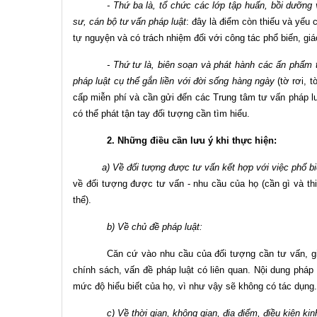
-
Thứ ba là,
tổ chức các lớp tập huấn, bồi dưỡng 
sư, cán bộ tư vấn pháp luật
: đây là điểm còn thiếu và yếu
tự nguyện và có trách nhiệm đối với công tác phổ biến, giá
- Thứ tư là, biên soạn và phát hành các ấn phẩm 
pháp luật cụ thể gắn liền với đời sống hàng ngày
(tờ rơi, 
cấp miễn phí và cần gửi đến các Trung tâm tư vấn pháp lu
có thể phát tận tay đối tượng cần tìm hiểu.
2. Những điều cần lưu ý khi thực hiện:
a) Về đối tượng được tư vấn kết hợp với việc phổ biến
về đối tượng được tư vấn - nhu cầu của họ (cần gì và thiếu
thể).
b) Về chủ đề pháp luật:
Căn cứ vào nhu cầu của đối tượng cần tư vấn, gi
chính sách, vấn đề pháp luật có liên quan. Nội dung pháp
mức độ hiểu biết của họ, vì như vậy sẽ không có tác dụn
c) Về thời gian, không gian, địa điểm, điều kiện kinh