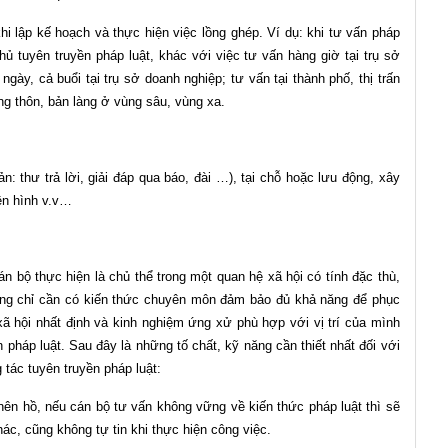
i lập kế hoạch và thực hiện việc lồng ghép. Ví dụ: khi tư vấn pháp
 thủ tuyên truyền pháp luật, khác với việc tư vấn hàng giờ tại trụ sở
gày, cả buổi tại trụ sở doanh nghiệp; tư vấn tại thành phố, thị trấn
ng thôn, bản làng ở vùng sâu, vùng xa.
n: thư trả lời, giải đáp qua báo, đài …), tại chỗ hoặc lưu động, xây
ền hình v.v…
án bộ thực hiện là chủ thể trong một quan hệ xã hội có tính đặc thù,
hông chỉ cần có kiến thức chuyên môn đảm bảo đủ khả năng để phục
ã hội nhất định và kinh nghiệm ứng xử phù hợp với vị trí của mình
 pháp luật. Sau đây là những tố chất, kỹ năng cần thiết nhất đối với
 tác tuyên truyền pháp luật:
nên hồ, nếu cán bộ tư vấn không vững về kiến thức pháp luật thì sẽ
hác, cũng không tự tin khi thực hiện công việc.