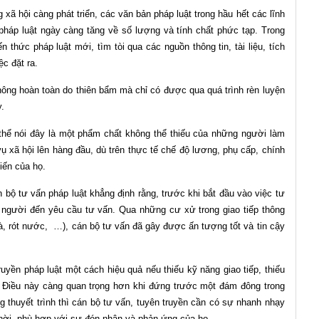
 xã hội càng phát triển, các văn bản pháp luật trong hầu hết các lĩnh
háp luật ngày càng tăng về số lượng và tính chất phức tạp. Trong
 thức pháp luật mới, tìm tòi qua các nguồn thông tin, tài liệu, tích
c đặt ra.
hông hoàn toàn do thiên bẩm mà chỉ có được qua quá trình rèn luyện
y.
hể nói đây là một phẩm chất không thể thiếu của những người làm
ụ xã hội lên hàng đầu, dù trên thực tế chế độ lương, phụ cấp, chính
hiến của họ.
 bộ tư vấn pháp luật khẳng định rằng, trước khi bắt đầu vào việc tư
 người đến yêu cầu tư vấn. Qua những cư xử trong giao tiếp thông
rà, rót nước, …), cán bộ tư vấn đã gây được ấn tượng tốt và tin cậy
uyền pháp luật một cách hiệu quả nếu thiếu kỹ năng giao tiếp, thiếu
. Điều này càng quan trọng hơn khi đứng trước một đám đông trong
g thuyết trình thì cán bộ tư vấn, tuyên truyền cần có sự nhanh nhạy
thời, phù hợp với sự đón nhận và phản ứng của họ.