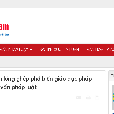
 VẤN PHÁP LUẬT
NGHIÊN CỨU - LÝ LUẬN
VĂN HOÁ – GI
T
n lồng ghép phổ biến giáo dục pháp
vấn pháp luật