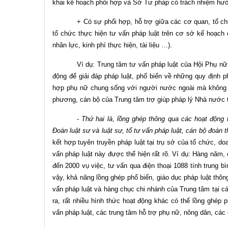
khai kế hoạch phối hợp và Sở Tư pháp có trách nhiệm hướ
+ Có sự phối hợp, hỗ trợ giữa các cơ quan, tổ ch
tổ chức thực hiện tư vấn pháp luật trên cơ sở kế hoạch
nhân lực, kinh phí thực hiện, tài liệu …).
Ví dụ: Trung tâm tư vấn pháp luật của Hội Phụ nữ 
động để giải đáp pháp luật, phổ biến về những quy định p
hợp phụ nữ chung sống với người nước ngoài mà không đ
phương, cán bộ của Trung tâm trợ giúp pháp lý Nhà nước t
-
Thứ hai là
,
lồng ghép thông qua các hoạt động t
Đoàn luật sư và luật sư, tổ tư vấn pháp luật, cán bộ đoàn t
kết hợp tuyên truyền pháp luật tại trụ sở của tổ chức, d
vấn pháp luật này được thể hiện rất rõ. Ví dụ: Hàng năm, 
đến 2000 vụ việc, tư vấn qua điện thoại 1088 tính trung 
vậy, khả năng lồng ghép phổ biến, giáo dục pháp luật thôn
vấn pháp luật và hàng chục chi nhánh của Trung tâm tại c
ra, rất nhiều hình thức hoạt động khác có thể lồng ghép 
vấn pháp luật, các trung tâm hỗ trợ phụ nữ, nông dân, c