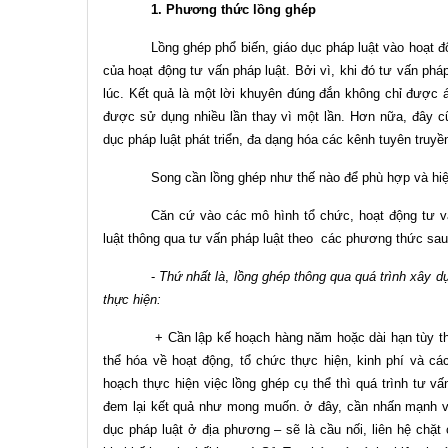
1. Phương thức lồng ghép
Lồng ghép phổ biến, giáo dục pháp luật vào hoạt đ
của hoạt động tư vấn pháp luật. Bởi vì, khi đó tư vấn ph
lúc. Kết quả là một lời khuyên đúng đắn không chỉ được
được sử dụng nhiều lần thay vì một lần. Hơn nữa, đây cũ
dục pháp luật phát triển, đa dạng hóa các kênh tuyên truyền
Song cần lồng ghép như thế nào để phù hợp và hi
Căn cứ vào các mô hình tổ chức, hoạt động tư vấn
luật thông qua tư vấn pháp luật theo các phương thức sau
-
Thứ nhất là
,
lồng ghép thông qua quá trình xây d
thực hiện:
+ Cần lập kế hoạch hàng năm hoặc dài hạn tùy th
thể hóa về hoạt động, tổ chức thực hiện, kinh phí và các
hoạch thực hiện việc lồng ghép cụ thể thì quá trình tư v
đem lại kết quả như mong muốn. ở đây, cần nhấn mạnh va
dục pháp luật ở địa phương – sẽ là cầu nối, liên hệ chặt