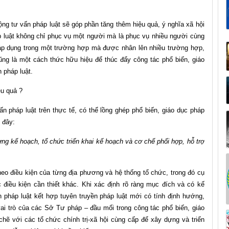
ộng tư vấn pháp luật sẽ góp phần tăng thêm hiệu quả, ý nghĩa xã hội
áp luật không chỉ phục vụ một người mà là phục vụ nhiều người cùng
 áp dụng trong một trường hợp mà được nhân lên nhiều trường hợp,
ng là một cách thức hữu hiệu để thúc đẩy công tác phổ biến, giáo
 pháp luật.
ệu quả ?
 pháp luật trên thực tế, có thể lồng ghép phổ biến, giáo dục pháp
 đây:
ựng kế hoạch, tổ chức triển khai kế hoạch và cơ chế phối hợp, hỗ trợ
eo điều kiện của từng địa phương và hệ thống tổ chức, trong đó cụ
 điều kiện cần thiết khác. Khi xác định rõ ràng mục đích và có kế
ấn pháp luật kết hợp tuyên truyền pháp luật mới có tính định hướng,
i trò của các Sở Tư pháp – đầu mối trong công tác phổ biến, giáo
 chẽ với các tổ chức chính trị-xã hội cùng cấp để xây dựng và triển