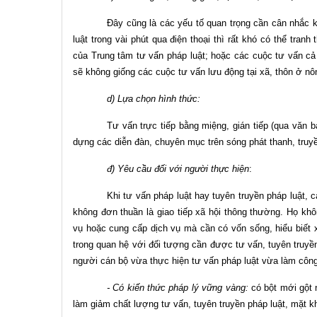
Đây cũng là các yếu tố quan trọng cần cân nhắc kh
luật trong vài phút qua điện thoại thì rất khó có thể tranh
của Trung tâm tư vấn pháp luật; hoặc các cuộc tư vấn cả n
sẽ không giống các cuộc tư vấn lưu động tại xã, thôn ở nô
d) Lựa chọn hình thức:
Tư vấn trực tiếp bằng miệng, gián tiếp (qua văn bả
dựng các diễn đàn, chuyên mục trên sóng phát thanh, truy
đ) Yêu cầu đối với người thực hiện
:
Khi tư vấn pháp luật hay tuyên truyền pháp luật, c
không đơn thuần là giao tiếp xã hội thông thường. Họ k
vụ hoặc cung cấp dịch vụ mà cần có vốn sống, hiểu biết x
trong quan hệ với đối tượng cần được tư vấn, tuyên truyền
người cán bộ vừa thực hiện tư vấn pháp luật vừa làm công
- Có kiến thức pháp lý vững vàng:
có bột mới gột 
làm giảm chất lượng tư vấn, tuyên truyền pháp luật, mặt k