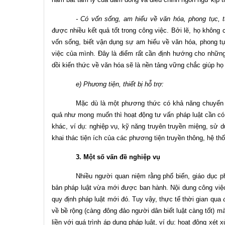
- Có vốn sống, am hiểu về văn hóa, phong tục, 
được nhiều kết quả tốt trong công việc. Bởi lẽ, họ không
vốn sống, biết vận dụng sự am hiểu về văn hóa, phong t
việc của mình. Đây là điểm rất cần định hướng cho những 
dồi kiến thức về văn hóa sẽ là nền tảng vững chắc giúp h
e) Phương tiện, thiết bị hỗ trợ:
Mặc dù là một phương thức có khả năng chuyển t
quả như mong muốn thì hoạt động tư vấn pháp luật cần có 
khác, ví dụ: nghiệp vụ, kỹ năng truyên truyền miệng, sử dụ
khai thác tiện ích của các phương tiện truyền thông, hệ 
3. Một số vấn đề nghiệp vụ
Nhiều người quan niệm rằng phổ biến, giáo dục ph
bản pháp luật vừa mới được ban hành. Nội dung công việc 
quy định pháp luật mới đó. Tuy vậy, thực tế thời gian qua
về bề rộng (càng đông đảo người dân biết luật càng tốt) 
liền với quá trình áp dụng pháp luật, ví dụ: hoạt động xét x