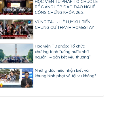
HỌC VIỆN TƯ PHÁP TỔ CHỨC LỄ
BẾ GIẢNG LỚP ĐÀO ĐẠO NGHỀ
CÔNG CHỨNG KHÓA 26.2
VŨNG TÀU - HỆ LỤY KHI BIẾN
CHUNG CƯ THÀNH HOMESTAY
Học viện Tư pháp: Tổ chức
chương trình “uống nước nhớ
nguồn” – gắn kết yêu thương”
Những dấu hiệu nhận biết và
khung hình phạt về tội vu khống?