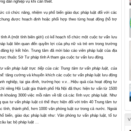
ng dẫn nghiệp vụ khi cần thiết.
ức có chức năng, nhiệm vụ phổ biến giáo dục pháp luật đối với các
 chung được hoạch định hoặc phối hợp theo từng hoạt động (hỗ trợ
tỉnh A (một tỉnh biên giới) có kế hoạch tổ chức một cuộc tư vấn lưu
háp luật liên quan đến quyền lợi của phụ nữ và trẻ em trong trường
ăng ký kết hôn. Trung tâm đã mời báo cáo viên pháp luật của địa
rực thuộc Sở Tư pháp tỉnh A tham gia cuộc tư vấn lưu động.
ư vấn pháp luật trực tiếp của các Trung tâm tư vấn pháp luật, của
hể:
tăng cường và khuyến khích các cuộc tư vấn pháp luật lưu động
oanh nghiệp, tại gia đình, trường học v.v…Hiệu quả của hoạt động tư
chỉ riêng Hội Luật gia thành phố Hà Nội đã thực hiện tư vấn từ 1500
bình khoảng 3000 việc mỗi năm về tất cả các lĩnh vực pháp luật. Như
g qua tư vấn pháp luật có thể thực hiện đối với trên 40 Trung tâm tư
ác tỉnh, thành phố, hơn 1000 văn phòng luật sư trong cả nước. Ngoài
phổ biến, giáo dục pháp luật như: Văn phòng tư vấn pháp luật, tổ tư
V
ác câu lạc bộ pháp luật …