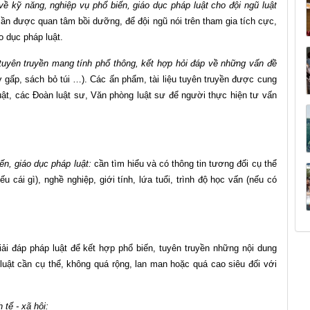
về kỹ năng, nghiệp vụ phổ biến, giáo dục pháp luật cho đội ngũ luật
 cần được quan tâm bồi dưỡng, để đội ngũ nói trên tham gia tích cực,
o dục pháp luật.
tuyên truyền mang tính phổ thông, kết hợp hỏi đáp về những vấn đề
tờ gấp, sách bỏ túi …). Các ấn phẩm, tài liệu tuyên truyền được cung
ật, các Đoàn luật sư, Văn phòng luật sư để người thực hiện tư vấn
, giáo dục pháp luật:
cần tìm hiểu và có thông tin tương đối cụ thể
 cái gì), nghề nghiệp, giới tính, lứa tuổi, trình độ học vấn (nếu có
ải đáp pháp luật để kết hợp phổ biến, tuyên truyền những nội dung
 luật cần cụ thể, không quá rộng, lan man hoặc quá cao siêu đối với
g.
 tế - xã hội: