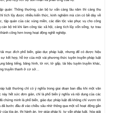
tập quán:
Thông thường, cán bộ tư vấn càng lâu năm thì càng thu
 chỉ tích lũy được nhiều kiến thức, kinh nghiệm mà còn có bề dày về
ục, tập quán của các vùng miền, các dân tộc vào phục vụ cho công
cán bộ trẻ khi làm công tác xã hội, càng tích lũy vốn sống, tự trau
ọ thành công hơn trong hoạt động nghề nghiệp.
ải mục đích phổ biến, giáo dục pháp luật, nhưng để có được hiệu
sự kết hợp, hỗ trợ của một vài phương thức tuyên truyền pháp luật
ng băng tiếng, băng hình, tờ rơi, tờ gấp, tài liệu tuyên truyền khác,
thống truyền thanh ở cơ sở…
áp luật thường chỉ có ý nghĩa trong giai đoạn ban đầu khi một văn
này hết sức đơn giản, chỉ là phổ biến ý nghĩa và nội dung của các
 đã chứng minh là phổ biến, giáo dục pháp luật đã không chỉ vươn tới
mà đã bước đầu đi vào chiều sâu nhờ thông qua một số hoạt động gắn
ử của tòa án, thi hành án, trợ giúp pháp lý, tư vấn pháp luật, hòa giải