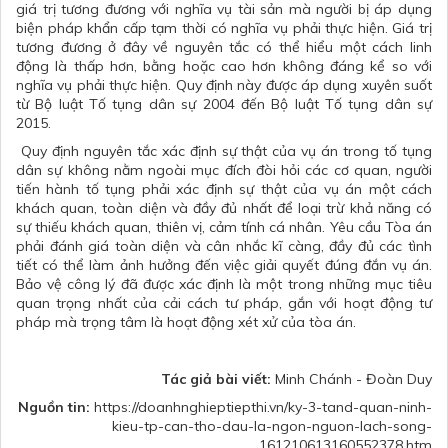
giá trị tương đương với nghĩa vụ tài sản mà người bị áp dụng
biện pháp khẩn cấp tạm thời có nghĩa vụ phải thực hiện. Giá trị
tương đương ở đây về nguyên tắc có thể hiểu một cách linh
động là thấp hơn, bằng hoặc cao hơn không đáng kể so với
nghĩa vụ phải thực hiện. Quy định này được áp dụng xuyên suốt
từ Bộ luật Tố tụng dân sự 2004 đến Bộ luật Tố tụng dân sự
2015.
Quy định nguyên tắc xác định sự thật của vụ án trong tố tụng
dân sự không nằm ngoài mục đích đòi hỏi các cơ quan, người
tiến hành tố tụng phải xác định sự thật của vụ án một cách
khách quan, toàn diện và đầy đủ nhất để loại trừ khả năng có
sự thiếu khách quan, thiên vị, cảm tính cá nhân. Yêu cầu Tòa án
phải đánh giá toàn diện và cân nhắc kĩ càng, đầy đủ các tình
tiết có thể làm ảnh hưởng đến việc giải quyết đúng đắn vụ án.
Bảo vệ công lý đã được xác định là một trong những mục tiêu
quan trọng nhất của cải cách tư pháp, gắn với hoạt động tư
pháp mà trọng tâm là hoạt động xét xử của tòa án.
Tác giả bài viết:
Minh Chánh - Đoàn Duy
Nguồn tin:
https://doanhnghieptiepthi.vn/ky-3-tand-quan-ninh-
kieu-tp-can-tho-dau-la-ngon-nguon-lach-song-
161210613160552378.htm