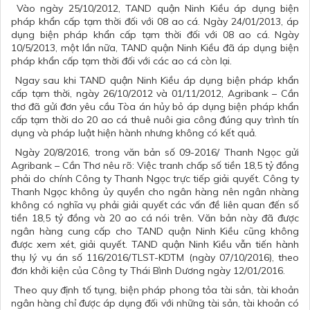
Vào ngày 25/10/2012, TAND quận Ninh Kiều áp dụng biện
pháp khẩn cấp tạm thời đối với 08 ao cá. Ngày 24/01/2013, áp
dụng biện pháp khẩn cấp tạm thời đối với 08 ao cá. Ngày
10/5/2013, một lần nữa, TAND quận Ninh Kiều đã áp dụng biện
pháp khẩn cấp tạm thời đối với các ao cá còn lại.
Ngay sau khi TAND quận Ninh Kiều áp dụng biện pháp khẩn
cấp tạm thời, ngày 26/10/2012 và 01/11/2012, Agribank – Cần
thơ đã gửi đơn yêu cầu Tòa án hủy bỏ áp dụng biện pháp khẩn
cấp tạm thời do 20 ao cá thuê nuôi gia công đúng quy trình tín
dụng và pháp luật hiện hành nhưng không có kết quả.
Ngày 20/8/2016, trong văn bản số 09-2016/ Thanh Ngọc gửi
Agribank – Cần Thơ nêu rõ: Việc tranh chấp số tiền 18,5 tỷ đồng
phải do chính Công ty Thanh Ngọc trực tiếp giải quyết. Công ty
Thanh Ngọc không ủy quyền cho ngân hàng nên ngân nhàng
không có nghĩa vụ phải giải quyết các vấn đề liên quan đến số
tiền 18,5 tỷ đồng và 20 ao cá nói trên. Văn bản này đã được
ngân hàng cung cấp cho TAND quận Ninh Kiều cũng không
được xem xét, giải quyết. TAND quận Ninh Kiều vẫn tiến hành
thụ lý vụ án số 116/2016/TLST-KDTM (ngày 07/10/2016), theo
đơn khởi kiện của Công ty Thái Bình Dương ngày 12/01/2016.
Theo quy định tố tụng, biện pháp phong tỏa tài sản, tài khoản
ngân hàng chỉ được áp dụng đối với những tài sản, tài khoản có