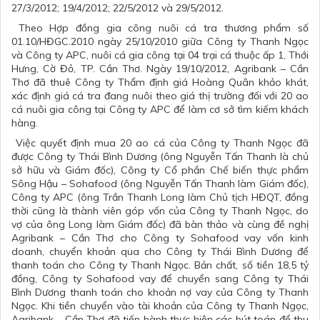
27/3/2012; 19/4/2012; 22/5/2012 và 29/5/2012.
Theo Hợp đồng gia công nuôi cá tra thương phẩm số
01.10/HĐGC.2010 ngày 25/10/2010 giữa Công ty Thanh Ngọc
và Công ty APC, nuôi cá gia công tại 04 trại cá thuộc ấp 1, Thới
Hưng, Cờ Đỏ, TP. Cần Thơ. Ngày 19/10/2012, Agribank – Cần
Thơ đã thuê Công ty Thẩm định giá Hoàng Quân khảo khát,
xác định giá cá tra đang nuôi theo giá thị trường đối với 20 ao
cá nuôi gia công tại Công ty APC để làm cơ sở tìm kiếm khách
hàng.
Việc quyết định mua 20 ao cá của Công ty Thanh Ngọc đã
được Công ty Thái Bình Dương (ông Nguyễn Tấn Thanh là chủ
sở hữu và Giám đốc), Công ty Cổ phần Chế biến thực phẩm
Sông Hậu – Sohafood (ông Nguyễn Tấn Thanh làm Giám đốc),
Công ty APC (ông Trần Thanh Long làm Chủ tịch HĐQT, đồng
thời cũng là thành viên góp vốn của Công ty Thanh Ngọc, do
vợ của ông Long làm Giám đốc) đã bàn thảo và cùng đề nghị
Agribank – Cần Thơ cho Công ty Sohafood vay vốn kinh
doanh, chuyển khoản qua cho Công ty Thái Bình Dương để
thanh toán cho Công ty Thanh Ngọc. Bản chất, số tiền 18,5 tỷ
đồng, Công ty Sohafood vay để chuyển sang Công ty Thái
Bình Dương thanh toán cho khoản nợ vay của Công ty Thanh
Ngọc. Khi tiền chuyển vào tài khoản của Công ty Thanh Ngọc,
Agribank – Cần Thơ đã tiến hành thực hiện các bút toán để thu