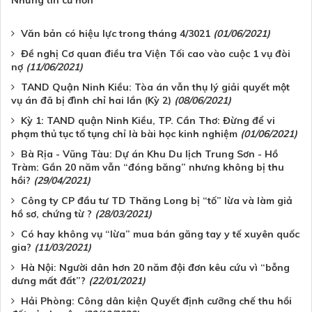
Văn bản có hiệu lực trong tháng 4/3021
(01/06/2021)
Đề nghị Cơ quan điều tra Viện Tối cao vào cuộc 1 vụ đòi
nợ
(11/06/2021)
TAND Quận Ninh Kiều: Tòa án vẫn thụ lý giải quyết một
vụ án đã bị đình chỉ hai lần (Kỳ 2)
(08/06/2021)
Kỳ 1: TAND quận Ninh Kiều, TP. Cần Thơ: Đừng để vi
phạm thủ tục tố tụng chỉ là bài học kinh nghiệm
(01/06/2021)
Bà Rịa - Vũng Tàu: Dự án Khu Du lịch Trung Sơn - Hồ
Tràm: Gần 20 năm vẫn “đóng băng” nhưng không bị thu
hồi?
(29/04/2021)
Công ty CP đầu tư TD Thăng Long bị “tố” lừa và làm giả
hồ sơ, chứng từ ?
(28/03/2021)
Có hay không vụ “lừa” mua bán găng tay y tế xuyên quốc
gia?
(11/03/2021)
Hà Nội: Người dân hơn 20 năm đội đơn kêu cứu vì “bỗng
dưng mất đất”?
(22/01/2021)
Hải Phòng: Công dân kiện Quyết định cưỡng chế thu hồi