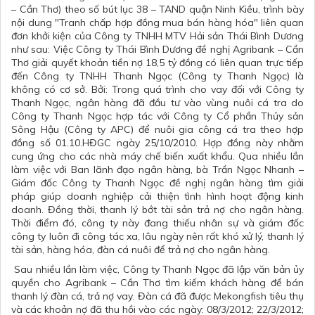
– Cần Thơ) theo số bút lục 38 – TAND quận Ninh Kiều, trình bày
nội dung "Tranh chấp hợp đồng mua bán hàng hóa" liên quan
đơn khởi kiện của Công ty TNHH MTV Hải sản Thái Bình Dương
như sau: Việc Công ty Thái Bình Dương đề nghị Agribank – Cần
Thơ giải quyết khoản tiền nợ 18,5 tỷ đồng có liên quan trực tiếp
đến Công ty TNHH Thanh Ngọc (Công ty Thanh Ngọc) là
không có cơ sở. Bởi: Trong quá trình cho vay đối với Công ty
Thanh Ngọc, ngân hàng đã đầu tư vào vùng nuôi cá tra do
Công ty Thanh Ngọc hợp tác với Công ty Cổ phần Thủy sản
Sông Hậu (Công ty APC) để nuôi gia công cá tra theo hợp
đồng số 01.10.HĐGC ngày 25/10/2010. Hợp đồng này nhằm
cung ứng cho các nhà máy chế biến xuất khẩu. Qua nhiều lần
làm việc với Ban lãnh đạo ngân hàng, bà Trần Ngọc Nhanh –
Giám đốc Công ty Thanh Ngọc đề nghị ngân hàng tìm giải
pháp giúp doanh nghiệp cải thiện tình hình hoạt động kinh
doanh. Đồng thời, thanh lý bớt tài sản trả nợ cho ngân hàng.
Thời điểm đó, công ty này đang thiếu nhân sự và giám đốc
công ty luôn đi công tác xa, lâu ngày nên rất khó xử lý, thanh lý
tài sản, hàng hóa, đàn cá nuôi để trả nợ cho ngân hàng.
Sau nhiều lần làm việc, Công ty Thanh Ngọc đã lập văn bản ủy
quyền cho Agribank – Cần Thơ tìm kiếm khách hàng để bán
thanh lý đàn cá, trả nợ vay. Đàn cá đã được Mekongfish tiêu thụ
và các khoản nợ đã thu hồi vào các ngày: 08/3/2012; 22/3/2012;