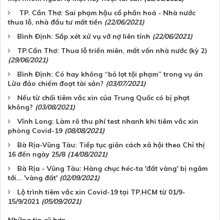
TP. Cần Thơ: Sai phạm hậu cổ phần hoá - Nhà nước
thua lỗ, nhà đầu tư mất tiền
(22/06/2021)
Bình Định: Sắp xét xử vụ vỡ nợ liên tỉnh
(22/06/2021)
TP.Cần Thơ: Thua lỗ triền miên, mất vốn nhà nước (kỳ 2)
(29/06/2021)
Bình Định: Có hay không “bỏ lọt tội phạm” trong vụ án
Lừa đảo chiếm đoạt tài sản?
(03/07/2021)
Nếu từ chối tiêm vắc xin của Trung Quốc có bị phạt
không?
(03/08/2021)
Vĩnh Long: Làm rõ thu phí test nhanh khi tiêm vắc xin
phòng Covid-19
(08/08/2021)
Bà Rịa-Vũng Tàu: Tiếp tục giãn cách xã hội theo Chỉ thị
16 đến ngày 25/8
(14/08/2021)
Bà Rịa - Vũng Tàu: Hàng chục héc-ta 'đất vàng' bị ngâm
tới... 'vàng đất'
(02/09/2021)
Lộ trình tiêm vắc xin Covid-19 tại TP.HCM từ 01/9-
15/9/2021
(05/09/2021)
Những tin cũ hơn