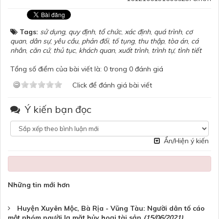
Tags:
sử dụng
,
quy định
,
tổ chức
,
xác định
,
quá trình
,
cơ
quan
,
dân sự
,
yêu cầu
,
phản đối
,
tố tụng
,
thu thập
,
tòa án
,
cá
nhân
,
căn cứ
,
thủ tục
,
khách quan
,
xuất trình
,
trình tự
,
tình tiết
Tổng số điểm của bài viết là: 0 trong 0 đánh giá
Click để đánh giá bài viết
Ý kiến bạn đọc
Ẩn/Hiện ý kiến
Những tin mới hơn
Huyện Xuyên Mộc, Bà Rịa - Vũng Tàu: Người dân tố cáo
một nhóm người lạ mặt hủy hoại tài sản
(15/06/2021)