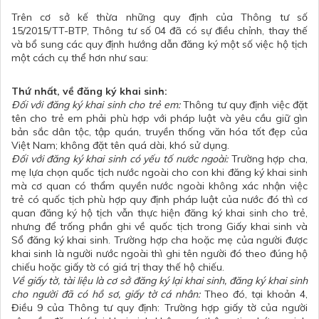
Trên cơ sở kế thừa những quy định của Thông tư số
15/2015/TT-BTP, Thông tư số 04 đã có sự điều chỉnh, thay thế
và bổ sung các quy định hướng dẫn đăng ký một số việc hộ tịch
một cách cụ thể hơn như sau:
Thứ nhất, về đăng ký khai sinh:
Đối với đăng ký khai sinh cho trẻ em:
Thông tư quy định việc đặt
tên cho trẻ em phải phù hợp với pháp luật và yêu cầu giữ gìn
bản sắc dân tộc, tập quán, truyền thống văn hóa tốt đẹp của
Việt Nam; không đặt tên quá dài, khó sử dụng.
Đối với đăng ký khai sinh có yếu tố nước ngoài:
Trường hợp cha,
mẹ lựa chọn quốc tịch nước ngoài cho con khi đăng ký khai sinh
mà cơ quan có thẩm quyền nước ngoài không xác nhận việc
trẻ có quốc tịch phù hợp quy định pháp luật của nước đó thì cơ
quan đăng ký hộ tịch vẫn thực hiện đăng ký khai sinh cho trẻ,
nhưng để trống phần ghi về quốc tịch trong Giấy khai sinh và
Sổ đăng ký khai sinh. Trường hợp cha hoặc mẹ của người được
khai sinh là người nước ngoài thì ghi tên người đó theo đúng hộ
chiếu hoặc giấy tờ có giá trị thay thế hộ chiếu.
Về giấy tờ, tài liệu là cơ sở đăng ký lại khai sinh, đăng ký khai sinh
cho người đã có hồ sơ, giấy tờ cá nhân:
Theo đó, tại khoản 4,
Điều 9 của Thông tư quy định: Trường hợp giấy tờ của người