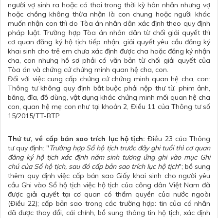
người vợ sinh ra hoặc có thai trong thời kỳ hôn nhân nhưng vợ
hoặc chồng không thừa nhận là con chung hoặc người khác
muốn nhận con thì do Tòa án nhân dân xác định theo quy định
pháp luật. Trường hợp Tòa án nhân dân từ chối giải quyết thì
cơ quan đăng ký hộ tịch tiếp nhận, giải quyết yêu cầu đăng ký
khai sinh cho trẻ em chưa xác định được cha hoặc đăng ký nhận
cha, con nhưng hồ sơ phải có văn bản từ chối giải quyết của
Tòa án và chứng cứ chứng minh quan hệ cha, con.
Đối với việc cung cấp chứng cứ chứng minh quan hệ cha, con:
Thông tư không quy định bắt buộc phải nộp thư từ, phim ảnh,
băng, đĩa, đồ dùng, vật dụng khác chứng minh mối quan hệ cha
con, quan hệ mẹ con như tại khoản 2, Điều 11 của Thông tư số
15/2015/TT-BTP
Thứ tư, về cấp bản sao trích lục hộ tịch:
Điều 23 của Thông
tư quy định: "
Trường hợp Sổ hộ tịch trước đây ghi tuổi thì cơ quan
đăng ký hộ tịch xác định năm sinh tương ứng ghi vào mục Ghi
chú của Sổ hộ tịch, sau đó cấp bản sao trích lục hộ tịch
"; bổ sung
thêm quy định việc cấp bản sao Giấy khai sinh cho người yêu
cầu Ghi vào Sổ hộ tịch việc hộ tịch của công dân Việt Nam đã
được giải quyết tại cơ quan có thẩm quyền của nước ngoài
(Điều 22); cấp bản sao trong các trường hợp: tin của cá nhân
đã được thay đổi, cải chính, bổ sung thông tin hộ tịch, xác định