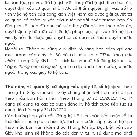
lại dân tộc, ghi vào Sổ hộ tịch việc thay đổi hộ tịch theo bản án,
quyết định của cơ quan nhà nước có thẩm quyền, ghi vào Sổ hộ
tịch việc hộ tịch của công dân Việt Nam đã được giải quyết tại
cơ quan có thẩm quyền của nước ngoài hoặc trường hợp Sổ
đăng ký kết hôn đã ghi chú việc thay đổi hộ tịch theo bản án,
quyết định ly hôn đã có hiệu lực pháp luật, ghi vào Sổ hộ tịch
việc ly hôn đã được giải quyết tại cơ quan có thẩm quyền nước
ngoài.
Ngoài ra, Thông tư cũng quy định rõ ràng hơn cách ghi các
mục trong các giấy tờ, Sổ hộ tịch như: mục "
Tình trạng hôn
nhân
" trong Giấy XNTTHN; Trích lục khai tử, Sổ đăng ký khai tử;
"
Ngày tháng năm đăng ký
"; ghi Tên địa danh, tên quốc gia nước
ngoài trong các giấy tờ hộ tịch...;
Thứ năm, về quản lý, sử dụng mẫu giấy tờ, sổ hộ tịch:
Theo
Thông tư, Giấy khai sinh, Giấy chứng nhận kết hôn, Sổ hộ tịch
theo mẫu ban hành kèm theo Thông tư số 15/2015/TT-BTP
đang sử dụng tại các cơ quan đăng ký hộ tịch được tiếp tục sử
dụng đến hết ngày 31/12/2020.
Các trường hợp yêu cầu đăng ký hộ tịch khác tiếp nhận kể từ
thời điểm Thông tư có hiệu lực thi hành được cấp giấy tờ hộ tịch
theo mẫu ban hành kèm theo Thông tư này. Đặc biệt, bản sao
Giấy khai sinh sẽ không do các đơn vị tự in, sử dụng mà phải