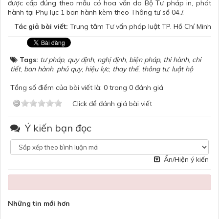
được cấp đúng theo mẫu có hoa văn do Bộ Tư pháp in, phát
hành tại Phụ lục 1 ban hành kèm theo Thông tư số 04./.
Tác giả bài viết:
Trung tâm Tư vấn pháp luật TP. Hồ Chí Minh
Tags:
tư pháp
,
quy định
,
nghị định
,
biện pháp
,
thi hành
,
chi
tiết
,
ban hành
,
phủ quy
,
hiệu lực
,
thay thế
,
thông tư
,
luật hộ
Tổng số điểm của bài viết là: 0 trong 0 đánh giá
Click để đánh giá bài viết
Ý kiến bạn đọc
Ẩn/Hiện ý kiến
Những tin mới hơn