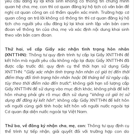
yêu cầu đăng ký lại khai sinh không có thông tin chứng minh
quan hệ cha, mẹ, con thì cơ quan đăng ký hộ tịch có văn bản đề
nghị cơ quan công an có thẩm quyền xác minh. Trường hợp cơ
quan công an trả lời không có thông tin thì cơ quan đăng ký hộ
tịch cho người yêu cầu đăng ký lại khai sinh lập văn bản cam
đoan về thông tin của cha, mẹ và xác định nội dung khai sinh
theo văn bản cam đoan.
Thứ hai, về cấp Giấy xác nhận tình trạng hôn nhân
(XNTTHN):
Thông tư quy định trình tự cấp lại Giấy XNTTHN để
kết hôn mà người yêu cầu không nộp lại được Giấy XNTTHN đã
được cấp trước đó; quy định cụ thể thời hạn sử dụng Giấy
XNTTHN: "
Giấy xác nhận tình trạng hôn nhân có giá trị đến thời
điểm thay đổi tình trạng hôn nhân hoặc 06 tháng kể từ ngày cấp,
tùy theo thời điểm nào đến trước
"; không giới hạn số lượng cấp
Giấy XNTTHN để sử dụng vào mục đích khác, không phải để kết
hôn nhưng phải ghi rõ mục đích sử dụng "
không có giá trị sử
dụng để đăng ký kết hôn
"; không cấp Giấy XNTTHN để kết hôn
với người cùng giới tính hoặc kết hôn với người nước ngoài tại
Cơ quan đại diện nước ngoài tại Việt Nam.
Thứ ba, về đăng ký nhận cha, mẹ, con:
Thông tư quy định cụ
thể trình tự tiếp nhận, giải quyết đối với trường hợp con do