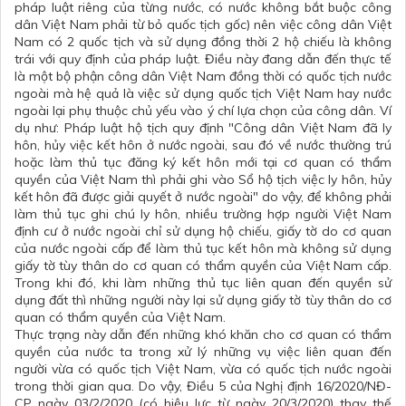
pháp luật riêng của từng nước, có nước không bắt buộc công
dân Việt Nam phải từ bỏ quốc tịch gốc) nên việc công dân Việt
Nam có 2 quốc tịch và sử dụng đồng thời 2 hộ chiếu là không
trái với quy định của pháp luật. Điều này đang dẫn đến thực tế
là một bộ phận công dân Việt Nam đồng thời có quốc tịch nước
ngoài mà hệ quả là việc sử dụng quốc tịch Việt Nam hay nước
ngoài lại phụ thuộc chủ yếu vào ý chí lựa chọn của công dân. Ví
dụ như: Pháp luật hộ tịch quy định "Công dân Việt Nam đã ly
hôn, hủy việc kết hôn ở nước ngoài, sau đó về nước thường trú
hoặc làm thủ tục đăng ký kết hôn mới tại cơ quan có thẩm
quyền của Việt Nam thì phải ghi vào Sổ hộ tịch việc ly hôn, hủy
kết hôn đã được giải quyết ở nước ngoài" do vậy, để không phải
làm thủ tục ghi chú ly hôn, nhiều trường hợp người Việt Nam
định cư ở nước ngoài chỉ sử dụng hộ chiếu, giấy tờ do cơ quan
của nước ngoài cấp để làm thủ tục kết hôn mà không sử dụng
giấy tờ tùy thân do cơ quan có thẩm quyền của Việt Nam cấp.
Trong khi đó, khi làm những thủ tục liên quan đến quyền sử
dụng đất thì những người này lại sử dụng giấy tờ tùy thân do cơ
quan có thẩm quyền của Việt Nam.
Thực trạng này dẫn đến những khó khăn cho cơ quan có thẩm
quyền của nước ta trong xử lý những vụ việc liên quan đến
người vừa có quốc tịch Việt Nam, vừa có quốc tịch nước ngoài
trong thời gian qua. Do vậy, Điều 5 của Nghị định 16/2020/NĐ-
CP ngày 03/2/2020 (có hiệu lực từ ngày 20/3/2020) thay thế