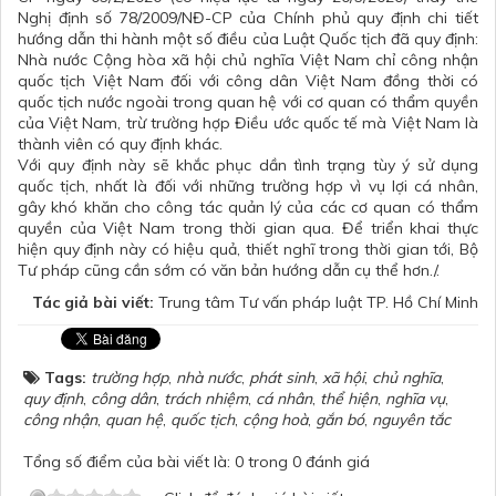
Nghị định số 78/2009/NĐ-CP của Chính phủ quy định chi tiết
hướng dẫn thi hành một số điều của Luật Quốc tịch đã quy định:
Nhà nước Cộng hòa xã hội chủ nghĩa Việt Nam chỉ công nhận
quốc tịch Việt Nam đối với công dân Việt Nam đồng thời có
quốc tịch nước ngoài trong quan hệ với cơ quan có thẩm quyền
của Việt Nam, trừ trường hợp Điều ước quốc tế mà Việt Nam là
thành viên có quy định khác.
Với quy định này sẽ khắc phục dần tình trạng tùy ý sử dụng
quốc tịch, nhất là đối với những trường hợp vì vụ lợi cá nhân,
gây khó khăn cho công tác quản lý của các cơ quan có thẩm
quyền của Việt Nam trong thời gian qua. Để triển khai thực
hiện quy định này có hiệu quả, thiết nghĩ trong thời gian tới, Bộ
Tư pháp cũng cần sớm có văn bản hướng dẫn cụ thể hơn./.
Tác giả bài viết:
Trung tâm Tư vấn pháp luật TP. Hồ Chí Minh
Tags:
trường hợp
,
nhà nước
,
phát sinh
,
xã hội
,
chủ nghĩa
,
quy định
,
công dân
,
trách nhiệm
,
cá nhân
,
thể hiện
,
nghĩa vụ
,
công nhận
,
quan hệ
,
quốc tịch
,
cộng hoà
,
gắn bó
,
nguyên tắc
Tổng số điểm của bài viết là: 0 trong 0 đánh giá