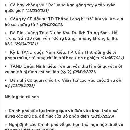
Có hay không vụ “lừa” mua bán găng tay y tế xuyên
quốc gia?
(11/03/2021)
Công ty CP đầu tư TD Thăng Long bị “tố” lừa và làm giả
hồ sơ, chứng từ ?
(28/03/2021)
Bà Rịa - Vũng Tàu: Dự án Khu Du lịch Trung Sơn - Hồ
Tràm: Gần 20 năm vẫn “đóng băng” nhưng không bị thu
hồi?
(29/04/2021)
Kỳ 1: TAND quận Ninh Kiều, TP. Cần Thơ: Đừng để vi
phạm thủ tục tố tụng chỉ là bài học kinh nghiệm
(01/06/2021)
TAND Quận Ninh Kiều: Tòa án vẫn thụ lý giải quyết một
vụ án đã bị đình chỉ hai lần (Kỳ 2)
(08/06/2021)
Đề nghị Cơ quan điều tra Viện Tối cao vào cuộc 1 vụ đòi
nợ
(11/06/2021)
Những tin cũ hơn
Chính phủ tiếp tục thông qua và đưa vào khai thác, sử
dụng các chủ đề, đề mục của Bộ pháp điển
(20/07/2020)
Nghị định của Chính phủ về gia hạn thời hạn nộp thuế và