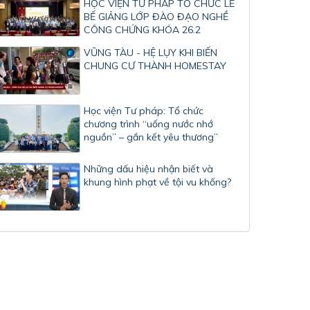
HỌC VIỆN TƯ PHÁP TỔ CHỨC LỄ
BẾ GIẢNG LỚP ĐÀO ĐẠO NGHỀ
CÔNG CHỨNG KHÓA 26.2
VŨNG TÀU - HỆ LỤY KHI BIẾN
CHUNG CƯ THÀNH HOMESTAY
Học viện Tư pháp: Tổ chức
chương trình “uống nước nhớ
nguồn” – gắn kết yêu thương”
Những dấu hiệu nhận biết và
khung hình phạt về tội vu khống?