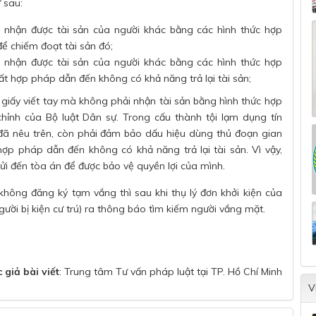
 sau:
c nhận được tài sản của người khác bằng các hình thức hợp
để chiếm đoạt tài sản đó;
c nhận được tài sản của người khác bằng các hình thức hợp
t hợp pháp dẫn đến không có khả năng trả lại tài sản;
 giấy viết tay mà không phải nhận tài sản bằng hình thức hợp
chỉnh của Bộ luật Dân sự. Trong cấu thành tội lạm dụng tín
đã nêu trên, còn phải đảm bảo dấu hiệu dùng thủ đoạn gian
ợp pháp dẫn đến không có khả năng trả lại tài sản. Vì vậy,
gửi đến tòa án để được bảo vệ quyền lợi của mình.
hông đăng ký tạm vắng thì sau khi thụ lý đơn khởi kiện của
ười bị kiện cư trú) ra thông báo tìm kiếm người vắng mặt.
 giả bài viết
: Trung tâm Tư vấn pháp luật tại TP. Hồ Chí Minh
V