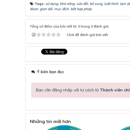
Tags:
sử dụng
,
khả năng
,
sửa đổi
,
bổ sung
,
luật hình
,
lạm d
đoạn
,
gian dối
,
mục đích
,
bất hợp pháp
Tổng số điểm của bài viết là: 0 trong 0 đánh giá
Click để đánh giá bài viết
Ý kiến bạn đọc
Bạn cần đăng nhập với tư cách là
Thành viên chí
Những tin mới hơn