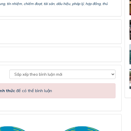
ụng
,
tín nhiệm
,
chiếm đoạt
,
tài sản
,
dấu hiệu
,
pháp lý
,
hợp đồng
,
thủ
nh thức
để có thể bình luận