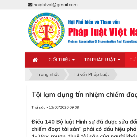
hoipbtvpl@gmail.com
GIỚI THIỆU
TIN PHÁP LUẬT
TƯ
Trang nhất
Tư vấn Pháp Luật
Tội lạm dụng tín nhiệm chiếm đoạ
Thứ sáu - 13/03/2020 09:09
Điều 140 Bộ luật Hình sự đã được sửa đổ
chiếm đoạt tài sản” phải có dấu hiệu phá
1- Vay, mượn, thuê tài sản của người kh