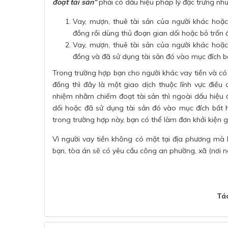
đoạt tài sản”
phải có dấu hiệu pháp lý đặc trưng như
Vay, mượn, thuê tài sản của người khác hoặ
đồng rồi dùng thủ đoạn gian dối hoặc bỏ trốn 
Vay, mượn, thuê tài sản của người khác hoặ
đồng và đã sử dụng tài sản đó vào mục đích bấ
Trong trường hợp bạn cho người khác vay tiền và có
đồng thì đây là một giao dịch thuộc lĩnh vực điều 
nhiệm nhằm chiếm đoạt tài sản thì ngoài dấu hiệu 
dối hoặc đã sử dụng tài sản đó vào mục đích bất h
trong trường hợp này, bạn có thể làm đơn khởi kiện 
Vì người vay tiền không có mặt tại địa phương mà k
bạn, tòa án sẽ có yêu cầu công an phường, xã (nơi ng
Tác