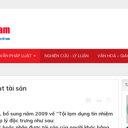
 VẤN PHÁP LUẬT
NGHIÊN CỨU - LÝ LUẬN
VĂN HOÁ – GI
T
t tài sản
i, bổ sung năm 2009 về “Tội lạm dụng tín nhiệm
p lý đặc trưng như sau:
ác hoặc nhận được tài sản của người khác bằng