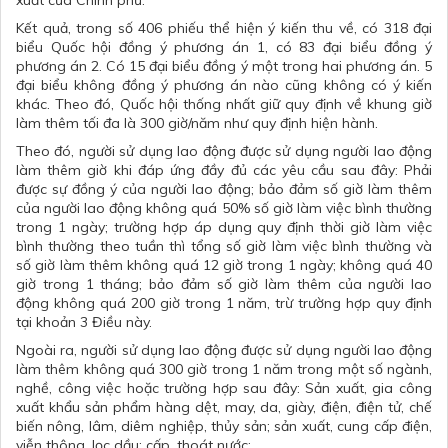
Kết quả, trong số 406 phiếu thể hiện ý kiến thu về, có 318 đại
biểu Quốc hội đồng ý phương án 1, có 83 đại biểu đồng ý
phương án 2. Có 15 đại biểu đồng ý một trong hai phương án. 5
đại biểu không đồng ý phương án nào cũng không có ý kiến
khác. Theo đó, Quốc hội thống nhất giữ quy định về khung giờ
làm thêm tối đa là 300 giờ/năm như quy định hiện hành.
Theo đó, người sử dụng lao động được sử dụng người lao động
làm thêm giờ khi đáp ứng đầy đủ các yêu cầu sau đây: Phải
được sự đồng ý của người lao động; bảo đảm số giờ làm thêm
của người lao động không quá 50% số giờ làm việc bình thường
trong 1 ngày; trường hợp áp dụng quy định thời giờ làm việc
bình thường theo tuần thì tổng số giờ làm việc bình thường và
số giờ làm thêm không quá 12 giờ trong 1 ngày; không quá 40
giờ trong 1 tháng; bảo đảm số giờ làm thêm của người lao
động không quá 200 giờ trong 1 năm, trừ trường hợp quy định
tại khoản 3 Điều này.
Ngoài ra, người sử dụng lao động được sử dụng người lao động
làm thêm không quá 300 giờ trong 1 năm trong một số ngành,
nghề, công việc hoặc trường hợp sau đây: Sản xuất, gia công
xuất khẩu sản phẩm hàng dệt, may, da, giày, điện, điện tử, chế
biến nông, lâm, diêm nghiệp, thủy sản; sản xuất, cung cấp điện,
viễn thông, lọc dầu; cấp, thoát nước;