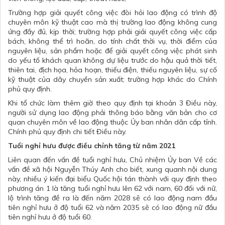
Trường hợp giải quyết công việc đòi hỏi lao động có trình độ
chuyên môn kỹ thuật cao mà thị trường lao động không cung
ứng đầy đủ, kịp thời; trường hợp phải giải quyết công việc cấp
bách, không thể trì hoãn, do tính chất thời vụ, thời điểm của
nguyên liệu, sản phẩm hoặc để giải quyết công việc phát sinh
do yếu tố khách quan không dự liệu trước do hậu quả thời tiết,
thiên tai, địch họa, hỏa hoạn, thiếu điện, thiếu nguyên liệu, sự cố
kỹ thuật của dây chuyền sản xuất; trường hợp khác do Chính
phủ quy định.
Khi tổ chức làm thêm giờ theo quy định tại khoản 3 Điều này,
người sử dụng lao động phải thông báo bằng văn bản cho cơ
quan chuyên môn về lao động thuộc Ủy ban nhân dân cấp tỉnh.
Chính phủ quy định chi tiết Điều này.
Tuổi nghỉ hưu được điều chỉnh tăng từ năm 2021
Liên quan đến vấn đề tuổi nghỉ hưu, Chủ nhiệm Ủy ban Về các
vấn đề xã hội Nguyễn Thúy Anh cho biết, xung quanh nội dung
này, nhiều ý kiến đại biểu Quốc hội tán thành với quy định theo
phương án 1 là tăng tuổi nghỉ hưu lên 62 với nam, 60 đối với nữ,
lộ trình tăng đề ra là đến năm 2028 sẽ có lao động nam đầu
tiên nghỉ hưu ở độ tuổi 62 và năm 2035 sẽ có lao động nữ đầu
tiên nghỉ hưu ở độ tuổi 60.