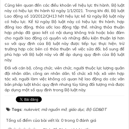
Cũng liên quan đến các điều khoản về hiệu lực thi hành, Bộ luật
này có hiệu lực thi hành từ ngày 1/1/2021. Trong khi đó, Bộ luật
Lao động số 10/2012/QH13 hết hiệu lực kể từ ngày Bộ luật này
có hiệu lực. Kể từ ngày Bộ luật này có hiệu lực thi hành, hợp
đồng lao động, thỏa ước lao động tập thể, những thỏa thuận
hợp pháp đã giao kết có nội dung không trái hoặc bảo đảm
cho người lao động có quyền và những điều kiện thuận lợi hơn
so với quy định của Bộ luật này được tiếp tục thực hiện, trừ
trường hợp các bên có thỏa thuận về việc sửa đổi, bổ sung để
phù hợp với Bộ luật này và để áp dụng quy định của Bộ luật
này.
Đối với cán bộ, công chức, viên chức, người thuộc lực lượng quân
đội nhân dân, công an nhân dân, tổ chức xã hội, xã viên hợp
tác xã, người làm việc không có quan hệ lao động do các văn
bản pháp luật khác quy định nhưng tùy từng đối tượng mà được
áp dụng một số quy định trong Bộ luật này.
Tags:
nukeviet
,
mã nguồn mở
,
giáo dục
,
Bộ GD&ĐT
Tổng số điểm của bài viết là: 0 trong 0 đánh giá