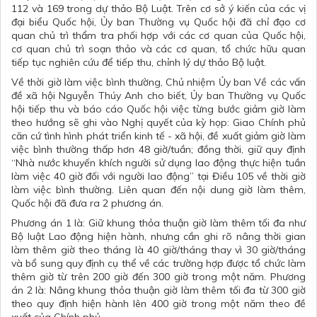
112 và 169 trong dự thảo Bộ Luật. Trên cơ sở ý kiến của các vị
đại biểu Quốc hội, Ủy ban Thường vụ Quốc hội đã chỉ đạo cơ
quan chủ trì thẩm tra phối hợp với các cơ quan của Quốc hội,
cơ quan chủ trì soạn thảo và các cơ quan, tổ chức hữu quan
tiếp tục nghiên cứu để tiếp thu, chỉnh lý dự thảo Bộ luật.
Về thời giờ làm việc bình thường, Chủ nhiệm Ủy ban Về các vấn
đề xã hội Nguyễn Thúy Anh cho biết, Ủy ban Thường vụ Quốc
hội tiếp thu và báo cáo Quốc hội việc từng bước giảm giờ làm
theo hướng sẽ ghi vào Nghị quyết của kỳ họp: Giao Chính phủ
căn cứ tình hình phát triển kinh tế - xã hội, đề xuất giảm giờ làm
việc bình thường thấp hơn 48 giờ/tuần; đồng thời, giữ quy định
“Nhà nước khuyến khích người sử dụng lao động thực hiện tuần
làm việc 40 giờ đối với người lao động” tại Điều 105 về thời giờ
làm việc bình thường. Liên quan đến nội dung giờ làm thêm,
Quốc hội đã đưa ra 2 phương án.
Phương án 1 là: Giữ khung thỏa thuận giờ làm thêm tối đa như
Bộ luật Lao động hiện hành, nhưng cần ghi rõ nâng thời gian
làm thêm giờ theo tháng là 40 giờ/tháng thay vì 30 giờ/tháng
và bổ sung quy định cụ thể về các trường hợp được tổ chức làm
thêm giờ từ trên 200 giờ đến 300 giờ trong một năm. Phương
án 2 là: Nâng khung thỏa thuận giờ làm thêm tối đa từ 300 giờ
theo quy định hiện hành lên 400 giờ trong một năm theo đề
xuất của Chính phủ.