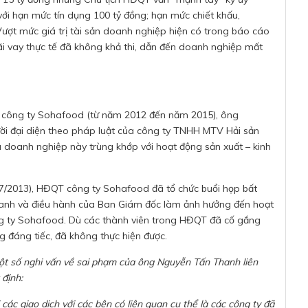
i hạn mức tín dụng 100 tỷ đồng; hạn mức chiết khấu,
 Vượt mức giá trị tài sản doanh nghiệp hiện có trong báo cáo
lãi vay thực tế đã không khả thi, dẫn đến doanh nghiệp mất
c công ty Sohafood (từ năm 2012 đến năm 2015), ông
ời đại diện theo pháp luật của công ty TNHH MTV Hải sản
 doanh nghiệp này trùng khớp với hoạt động sản xuất – kinh
/7/2013), HĐQT công ty Sohafood đã tổ chức buổi họp bất
doanh và điều hành của Ban Giám đốc làm ảnh hưởng đến hoạt
ng ty Sohafood. Dù các thành viên trong HĐQT đã cố gắng
 đáng tiếc, đã không thực hiện được.
t số nghi vấn về sai phạm của ông Nguyễn Tấn Thanh liên
 định:
 các giao dịch với các bên có liên quan cụ thể là các công ty đã