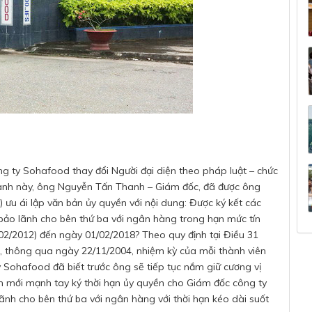
ông ty Sohafood thay đổi Người đại diện theo pháp luật – chức
anh này, ông Nguyễn Tấn Thanh – Giám đốc, đã được ông
 ưu ái lập văn bản ủy quyền với nội dung: Được ký kết các
 bảo lãnh cho bên thứ ba với ngân hàng trong hạn mức tín
02/2012) đến ngày 01/02/2018? Theo quy định tại Điều 31
, thông qua ngày 22/11/2004, nhiệm kỳ của mỗi thành viên
Sohafood đã biết trước ông sẽ tiếp tục nắm giữ cương vị
ên mới mạnh tay ký thời hạn ủy quyền cho Giám đốc công ty
lãnh cho bên thứ ba với ngân hàng với thời hạn kéo dài suốt