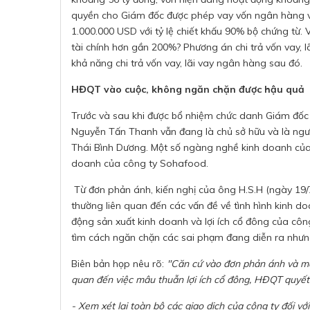
quyền cho Giám đốc được phép vay vốn ngân hàng vớ
1.000.000 USD với tỷ lệ chiết khấu 90% bộ chứng từ.
tài chính hơn gần 200%? Phương án chi trả vốn vay, 
khả năng chi trả vốn vay, lãi vay ngân hàng sau đó.
HĐQT vào cuộc, không ngăn chặn được hậu quả
Trước và sau khi được bổ nhiệm chức danh Giám đố
Nguyễn Tấn Thanh vẫn đang là chủ sở hữu và là ngư
Thái Bình Dương. Một số ngàng nghề kinh doanh của
doanh của công ty Sohafood.
Từ đơn phản ánh, kiến nghị của ông H.S.H (ngày 19
thường liên quan đến các vấn đề về tình hình kinh 
động sản xuất kinh doanh và lợi ích cổ đông của cô
tìm cách ngăn chặn các sai phạm đang diễn ra nhưng
Biên bản họp nêu rõ:
"Căn cứ vào đơn phản ánh và mộ
quan đến việc mâu thuẫn lợi ích cổ đông, HĐQT quyết
- Xem xét lại toàn bộ các giao dịch của công ty đối với