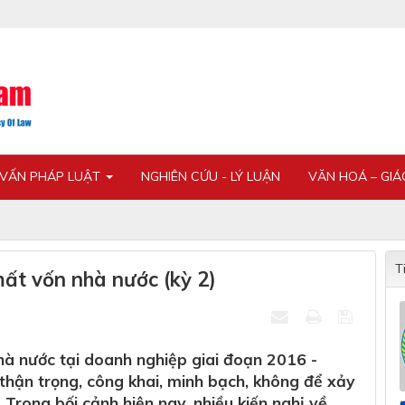
 VẤN PHÁP LUẬT
NGHIÊN CỨU - LÝ LUẬN
VĂN HOÁ – GI
T
mất vốn nhà nước (kỳ 2)
hà nước tại doanh nghiệp giai đoạn 2016 -
 thận trọng, công khai, minh bạch, không để xảy
 Trong bối cảnh hiện nay, nhiều kiến nghị về