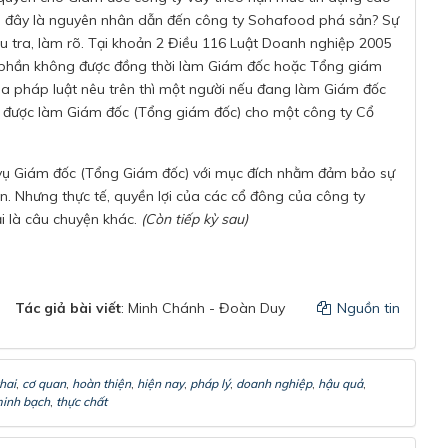
, đây là nguyên nhân dẫn đến công ty Sohafood phá sản? Sự
ều tra, làm rõ. Tại khoản 2 Điều 116 Luật Doanh nghiệp 2005
 phần không được đồng thời làm Giám đốc hoặc Tổng giám
a pháp luật nêu trên thì một người nếu đang làm Giám đốc
g được làm Giám đốc (Tổng giám đốc) cho một công ty Cổ
c vụ Giám đốc (Tổng Giám đốc) với mục đích nhằm đảm bảo sự
. Nhưng thực tế, quyền lợi của các cổ đông của công ty
i là câu chuyện khác.
(Còn tiếp kỳ sau)
Tác giả bài viết
: Minh Chánh - Đoàn Duy
Nguồn tin
khai
,
cơ quan
,
hoàn thiện
,
hiện nay
,
pháp lý
,
doanh nghiệp
,
hậu quả
,
inh bạch
,
thực chất