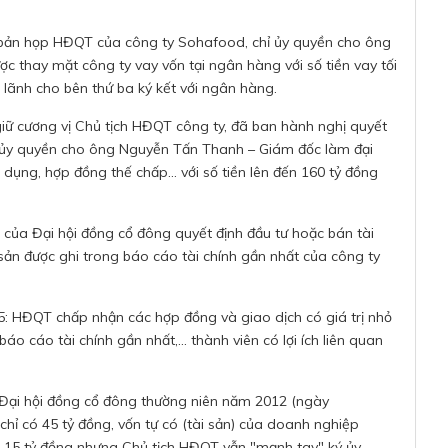
n bản họp HĐQT của công ty Sohafood, chỉ ủy quyền cho ông
 thay mặt công ty vay vốn tại ngân hàng với số tiền vay tối
 lãnh cho bên thứ ba ký kết với ngân hàng.
giữ cương vị Chủ tịch HĐQT công ty, đã ban hành nghị quyết
y quyền cho ông Nguyễn Tấn Thanh – Giám đốc làm đại
 dụng, hợp đồng thế chấp… với số tiền lên đến 160 tỷ đồng
 của Đại hội đồng cổ đông quyết định đầu tư hoặc bán tài
i sản được ghi trong báo cáo tài chính gần nhất của công ty
 HĐQT chấp nhận các hợp đồng và giao dịch có giá trị nhỏ
áo cáo tài chính gần nhất,… thành viên có lợi ích liên quan
 Đại hội đồng cổ đông thường niên năm 2012 (ngày
 chỉ có 45 tỷ đồng, vốn tự có (tài sản) của doanh nghiệp
 15 tỷ đồng nhưng Chủ tịch HĐQT vẫn "mạnh tay" ký ủy