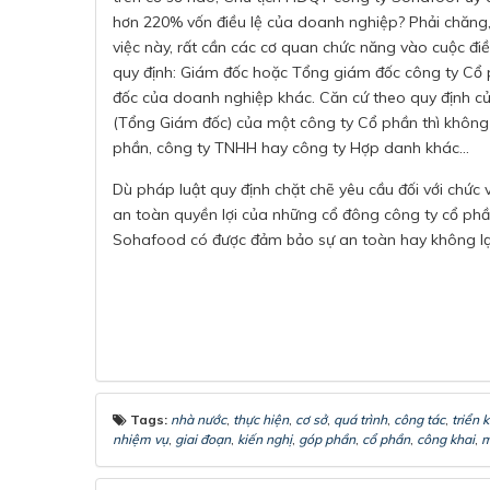
hơn 220% vốn điều lệ của doanh nghiệp? Phải chăng
việc này, rất cần các cơ quan chức năng vào cuộc đi
quy định: Giám đốc hoặc Tổng giám đốc công ty Cổ
đốc của doanh nghiệp khác. Căn cứ theo quy định củ
(Tổng Giám đốc) của một công ty Cổ phần thì khôn
phần, công ty TNHH hay công ty Hợp danh khác…
Dù pháp luật quy định chặt chẽ yêu cầu đối với chứ
an toàn quyền lợi của những cổ đông công ty cổ phần
Sohafood có được đảm bảo sự an toàn hay không lạ
Tags:
nhà nước
,
thực hiện
,
cơ sở
,
quá trình
,
công tác
,
triển 
nhiệm vụ
,
giai đoạn
,
kiến nghị
,
góp phần
,
cổ phần
,
công khai
,
m