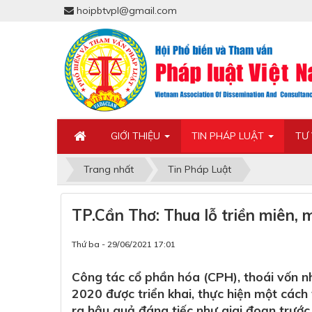
hoipbtvpl@gmail.com
GIỚI THIỆU
TIN PHÁP LUẬT
TƯ
Trang nhất
Tin Pháp Luật
TP.Cần Thơ: Thua lỗ triền miên, 
Thứ ba - 29/06/2021 17:01
Công tác cổ phần hóa (CPH), thoái vốn n
2020 được triển khai, thực hiện một cách
ra hậu quả đáng tiếc như giai đoạn trước.