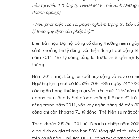
nêu tại Điều 1 (Công ty TNHH MTV Thái Bình Dương 
doanh nghiệp)
- Nếu phát hiện các sai phạm nghiêm trọng thì báo 
lý theo quy định của pháp luật".
Biên bản họp Đại hội đồng cổ đông thường niên ngày 2
sản): khoảng 56 tỷ đồng; vốn hiện đang hoạt động: 
năm 2011: 497 tỷ đồng; tổng lãi trước thuế: gần 5,9 t
tháng.
Năm 2012, mặt bằng lãi suất huy động và vay có nhiề
Ngưỡng lạm phát có lúc đến 20%. Đến ngày 24/12/201
các ngân hàng thương mại vẫn trên mức 12%/ năm. Đã 
doanh của công ty Sohafood không thể nào đủ trả lã
riêng trong năm 2011, vốn vay ngân hàng đã trên 80 t
động chỉ còn khoảng 71 tỷ đồng. Thể hiện sự mất câ
Theo khoản 2 Điều 120 Luật Doanh nghiệp năm 200
giao dịch có giá trị nhỏ hơn 50% tổng giá trị tài sả
trên cơ sở nào, Chủ tịch HĐQT công ty Sohafoof ủy