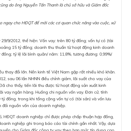
cũng do ông Nguyễn Tấn Thanh là chủ sở hữu và Giám đốc
cáo ngay cho HĐQT để mời các cơ quan chức năng vào cuộc, xử
9/9/2012, thể hiện: Vốn vay: trên 80 tỷ đồng; vốn tự có (tài
khoảng 15 tỷ đồng; doanh thu thuần từ hoạt động kinh doanh
ỷ đồng; tỷ lệ lãi bình quân/ năm: 11,8%, tương đương: 0,99%/
u thay đổi lớn. Nền kinh tế Việt Nam gặp rất nhiều khó khăn.
2, sau 06 lần NHNN điều chỉnh giảm, lãi suất cho vay của
cho thấy, tiền lãi thu được từ hoạt động sản xuất kinh
i vay ngân hàng. Huống chi nguồn vốn vay. Đơn cử, tính
ỷ đồng, trong khi tổng cộng vốn tự có (tài sản) và vốn lưu
n đối nguồn vốn của doanh nghiệp.
5, HĐQT doanh nghiệp chỉ được phép chấp thuận hợp đồng,
n doanh nghiệp ghi trong báo cáo tài chính gần nhất. Vậy, dựa
 quyền cho Giám đốc công ty vay theo hạn mức tín dụng cao