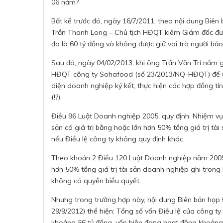
06 năm?
Bất kể trước đó, ngày 16/7/2011, theo nội dung Biê
Trần Thanh Long – Chủ tịch HĐQT kiêm Giám đốc được
đa là 60 tỷ đồng và không được giữ vai trò người bảo
Sau đó, ngày 04/02/2013, khi ông Trần Văn Trí nắm 
HĐQT công ty Sohafood (số 23/2013/NQ-HĐQT) để ủ
diện doanh nghiệp ký kết, thực hiện các hợp đồng tín
(!?).
Điều 96 Luật Doanh nghiệp 2005, quy định: Nhiệm vụ
sản có giá trị bằng hoặc lớn hơn 50% tổng giá trị tà
nếu Điều lệ công ty không quy định khác.
Theo khoản 2 Điều 120 Luật Doanh nghiệp năm 2005:
hơn 50% tổng giá trị tài sản doanh nghiệp ghi trong b
không có quyền biểu quyết.
Nhưng trong trường hợp này, nội dung Biên bản họp
29/9/2012) thể hiện: Tổng số vốn Điều lệ của công ty
khoảng 56 tỷ đồng, vốn hiện đang hoạt động khoảng