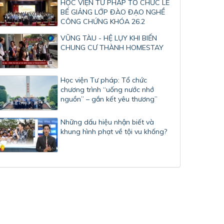
HỌC VIỆN TƯ PHÁP TỔ CHỨC LỄ
BẾ GIẢNG LỚP ĐÀO ĐẠO NGHỀ
CÔNG CHỨNG KHÓA 26.2
VŨNG TÀU - HỆ LỤY KHI BIẾN
CHUNG CƯ THÀNH HOMESTAY
Học viện Tư pháp: Tổ chức
chương trình “uống nước nhớ
nguồn” – gắn kết yêu thương”
Những dấu hiệu nhận biết và
khung hình phạt về tội vu khống?