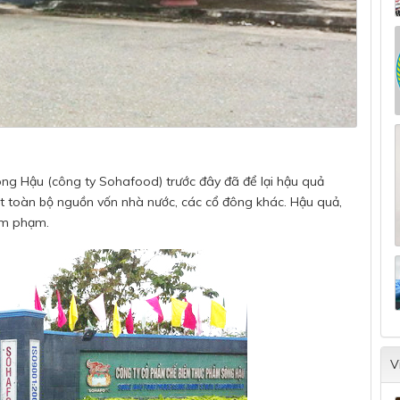
ng Hậu (công ty Sohafood) trước đây đã để lại hậu quả
ất toàn bộ nguồn vốn nhà nước, các cổ đông khác. Hậu quả,
xâm phạm.
V