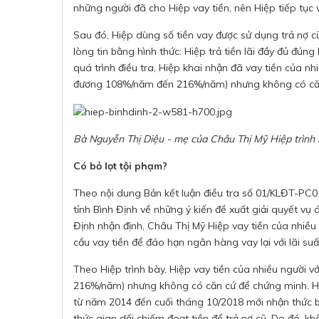
những người đã cho Hiệp vay tiền, nên Hiệp tiếp tục v
Sau đó, Hiệp dùng số tiền vay được sử dụng trả nợ 
lòng tin bằng hình thức: Hiệp trả tiền lãi đầy đủ đúng
quá trình điều tra, Hiệp khai nhận đã vay tiền của n
đương 108%/năm đến 216%/năm) nhưng không có căn
Bà Nguyễn Thị Diệu - mẹ của Châu Thị Mỹ Hiệp trình 
Có bỏ lọt tội phạm?
Theo nội dung Bản kết luận điều tra số 01/KLĐT-PC
tỉnh Bình Định về những ý kiến đề xuất giải quyết vụ
Định nhận định, Châu Thị Mỹ Hiệp vay tiền của nhiều
cầu vay tiền để đáo hạn ngân hàng vay lại với lãi su
Theo Hiệp trình bày, Hiệp vay tiền của nhiều người v
216%/năm) nhưng không có căn cứ để chứng minh. Hi
từ năm 2014 đến cuối tháng 10/2018 mới nhận thức bả
thức gian dối chiếm đoạt tiền để trả nợ cũ. Do đó, k