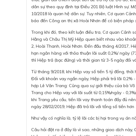
dân sự theo quy định tại Điều 201 Bộ luật Hình sự. Mố
10/2018 là quan hệ dân sự. Tuy nhiên, Cơ quan Cảnh
báo đến Công an thị xã Hoài Nhơn để có biện pháp x
Trong khi đó, theo kết luận điều tra, Cơ quan Cảnh s
Hằng và Châu Thị Mỹ Hiệp quen biết nhau vào khoản
2, Hoài Thanh, Hoài Nhơn. Đến đầu tháng 4/2017, Hi
hạn ngân hàng với thỏa thuận lãi suất 0,2%/ ngày (73%
thì Hiệp trả (bạc đứng) và thời gian từ 3-5 ngày đối
Từ tháng 9/2018, khi Hiệp vay số tiền 5 tỷ đồng, thời
Đối với khoản vay ngắn ngày, Hiệp phải trả lãi 0,2% 
hợp Lê Văn Trang: Cũng qua sự giới thiệu của bà Võ
Trang cho Hiệp vay với lãi suất từ 0,15%/ngày - 0,3%
khi Trang yêu cầu, tiền lãi vay thanh toán đầy đủ nê
ngày 28/02/2019, Hiệp đã trả lãi với tổng số tiền hơn 
Như vậy có nghĩa là, tỷ lệ lãi các bị hại trong vụ á
Câu hỏi đặt ra ở đây là vì sao, những giao dịch này,