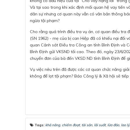
không có dấu hiệu của tội “Cho vay nặng lãi” trong g
Và tại sao trong khi xác định mối quan hệ vay tiền và
dân sự nhưng cơ quan này vẫn có văn bản thông báo
ngừa tội phạm?
Cho rằng quá trình điều tra vụ án, cơ quan điều tra 
(SN 1962) - mẹ của bị can Hiệp đã có khiếu nại đối 
quan Cảnh sát Điều tra Công an tỉnh Bình Định và 
Bình Định gửi VKSND tối cao. Theo đó, ngày 23/6/2
chuyển đơn của bà đến VKSD ND tỉnh Bình Định để g
Vụ việc nêu trên đã được các cơ quan chức năng giải
không để lọt tội phạm? Báo Công lý & Xã hội sẽ tiếp 
Tags:
khả năng
,
chiếm đoạt
,
tài sản
,
lãi suất
,
lừa đảo
,
lao lý