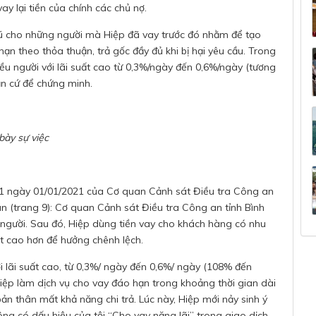
ay lại tiền của chính các chủ nợ.
cũ cho những người mà Hiệp đã vay trước đó nhằm để tạo
 hạn theo thỏa thuận, trả gốc đầy đủ khi bị hại yêu cầu. Trong
hiều người với lãi suất cao từ 0,3%/ngày đến 0,6%/ngày (tương
 cứ để chứng minh.
bày sự việc
01 ngày 01/01/2021 của Cơ quan Cảnh sát Điều tra Công an
 án (trang 9): Cơ quan Cảnh sát Điều tra Công an tỉnh Bình
 người. Sau đó, Hiệp dùng tiền vay cho khách hàng có nhu
ất cao hơn để hưởng chênh lệch.
ới lãi suất cao, từ 0,3%/ ngày đến 0,6%/ ngày (108% đến
ệp làm dịch vụ cho vay đáo hạn trong khoảng thời gian dài
n thân mất khả năng chi trả. Lúc này, Hiệp mới nảy sinh ý
hông có dấu hiệu của tội “Cho vay nặng lãi” trong giao dịch