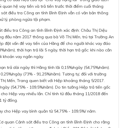
i quan hệ vay tiền và trả tiền trước thời điểm cuối tháng
 sát điều tra Công an tỉnh Bình Định vẫn có văn bản thông
ử lý, phòng ngừa tội phạm.
át điều tra Công an tỉnh Bình Định xác định: Châu Thị Diệu
g đầu năm 2017 thông qua bà Võ Thị Mến, trú tại Trường An
ệp đặt vấn đề vay tiền của Hằng để cho người khác vay đáo
/năm), thời hạn trả lãi 5 ngày, thời hạn trả gốc: khi nào cần
 với khoản vay ngắn ngày.
 hạn trả dài ngày thì Hằng tính lãi 0,15%/ngày (54,75%/năm).
- 0,25%/ngày (73% - 91,25%/năm). Tương tự, đối với trường
 Thị Mến, Trang quen biết với Hiệp khoảng tháng 5/2017.
/ngày (54,75% - 109,5%/năm). Do tin tưởng Hiệp trả tiền gốc
n cho Hiệp vay nhiều lần. Chỉ tính từ đầu tháng 11/2018 đến
1 tỷ đồng.
n này cho Hiệp vay bình quân từ 54,75% - 109,5%/ năm.
 Cơ quan Cảnh sát điều tra Công an tỉnh Bình Định cho rằng