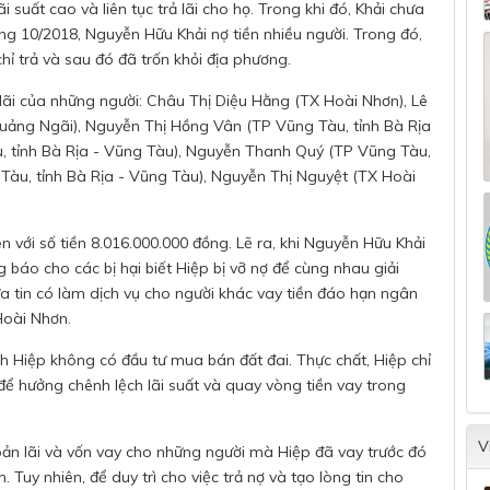
i suất cao và liên tục trả lãi cho họ. Trong khi đó, Khải chưa
háng 10/2018, Nguyễn Hữu Khải nợ tiền nhiều người. Trong đó,
hỉ trả và sau đó đã trốn khỏi địa phương.
và lãi của những người: Châu Thị Diệu Hằng (TX Hoài Nhơn), Lê
Quảng Ngãi), Nguyễn Thị Hồng Vân (TP Vũng Tàu, tỉnh Bà Rịa
 tỉnh Bà Rịa - Vũng Tàu), Nguyễn Thanh Quý (TP Vũng Tàu,
 Tàu, tỉnh Bà Rịa - Vũng Tàu), Nguyễn Thị Nguyệt (TX Hoài
n với số tiền 8.016.000.000 đồng. Lẽ ra, khi Nguyễn Hữu Khải
 báo cho các bị hại biết Hiệp bị vỡ nợ để cùng nhau giải
ưa tin có làm dịch vụ cho người khác vay tiền đáo hạn ngân
 Hoài Nhơn.
nh Hiệp không có đầu tư mua bán đất đai. Thực chất, Hiệp chỉ
để hưởng chênh lệch lãi suất và quay vòng tiền vay trong
V
oản lãi và vốn vay cho những người mà Hiệp đã vay trước đó
Tuy nhiên, để duy trì cho việc trả nợ và tạo lòng tin cho