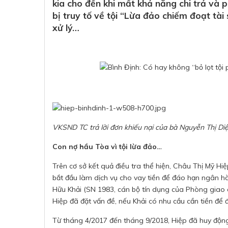
kia cho đến khi mất khả năng chi trả và p
bị truy tố về tội “Lừa đảo chiếm đoạt tài
xử lý…
VKSND TC trả lời đơn khiếu nại của bà Nguyễn Thị Di
Con nợ hầu Tòa vì tội lừa đảo…
Trên cơ sở kết quả điều tra thể hiện, Châu Thị Mỹ Hi
bắt đầu làm dịch vụ cho vay tiền để đáo hạn ngân 
Hữu Khải (SN 1983, cán bộ tín dụng của Phòng giao
Hiệp đã đặt vấn đề, nếu Khải có nhu cầu cần tiền để
Từ tháng 4/2017 đến tháng 9/2018, Hiệp đã huy động 