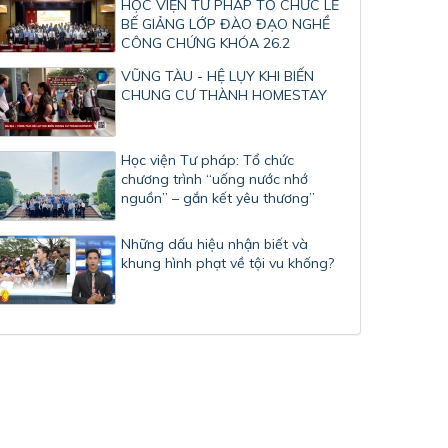
HỌC VIỆN TƯ PHÁP TỔ CHỨC LỄ
BẾ GIẢNG LỚP ĐÀO ĐẠO NGHỀ
CÔNG CHỨNG KHÓA 26.2
VŨNG TÀU - HỆ LỤY KHI BIẾN
CHUNG CƯ THÀNH HOMESTAY
Học viện Tư pháp: Tổ chức
chương trình “uống nước nhớ
nguồn” – gắn kết yêu thương”
Những dấu hiệu nhận biết và
khung hình phạt về tội vu khống?