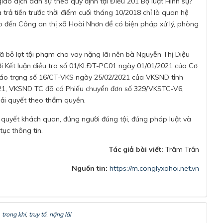
iao dịch dân sự theo quy định tại Điều 201 Bộ luật Hình sự?
 trả tiền trước thời điểm cuối tháng 10/2018 chỉ là quan hệ
 đến Công an thị xã Hoài Nhơn để có biện pháp xử lý, phòng
đã bỏ lọt tội phạm cho vay nặng lãi nên bà Nguyễn Thị Diệu
với Kết luận điều tra số 01/KLĐT-PC01 ngày 01/01/2021 của Cơ
Cáo trạng số 16/CT-VKS ngày 25/02/2021 của VKSND tỉnh
021, VKSND TC đã có Phiếu chuyển đơn số 329/VKSTC-V6,
iải quyết theo thẩm quyền.
 quyết khách quan, đúng người đúng tội, đúng pháp luật và
tục thông tin.
Tác giả bài viết:
Trâm Trần
Nguồn tin:
https://m.conglyxahoi.net.vn
,
trong khi
,
truy tố
,
nặng lãi