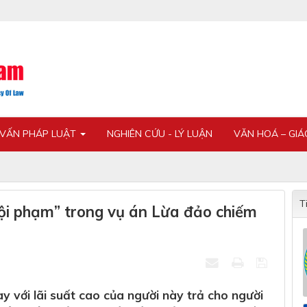
 VẤN PHÁP LUẬT
NGHIÊN CỨU - LÝ LUẬN
VĂN HOÁ – GI
T
tội phạm” trong vụ án Lừa đảo chiếm
y với lãi suất cao của người này trả cho người