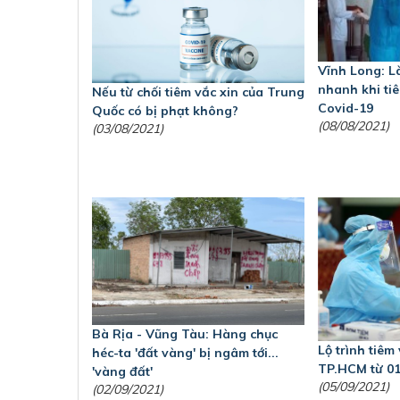
Vĩnh Long: Là
nhanh khi ti
Nếu từ chối tiêm vắc xin của Trung
Covid-19
Quốc có bị phạt không?
(08/08/2021)
(03/08/2021)
Bà Rịa - Vũng Tàu: Hàng chục
Lộ trình tiêm
héc-ta 'đất vàng' bị ngâm tới...
TP.HCM từ 01
'vàng đất'
(05/09/2021)
(02/09/2021)