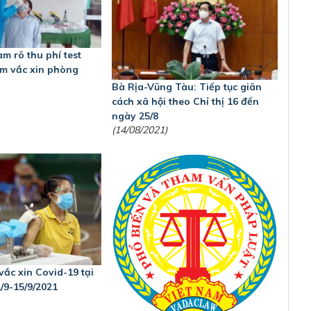
m rõ thu phí test
êm vắc xin phòng
Bà Rịa-Vũng Tàu: Tiếp tục giãn
cách xã hội theo Chỉ thị 16 đến
ngày 25/8
(14/08/2021)
 vắc xin Covid-19 tại
/9-15/9/2021