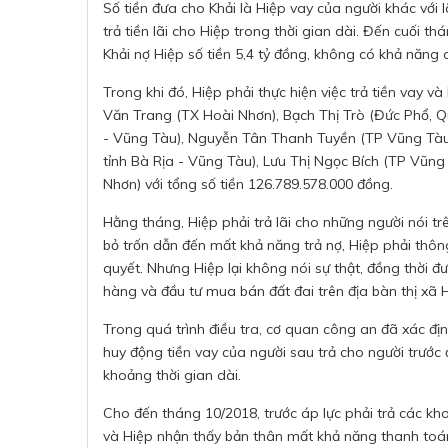
Số tiền đưa cho Khải là Hiệp vay của người khác với lã
trả tiền lãi cho Hiệp trong thời gian dài. Đến cuối t
Khải nợ Hiệp số tiền 5,4 tỷ đồng, không có khả năng c
Trong khi đó, Hiệp phải thực hiện việc trả tiền vay 
Văn Trang (TX Hoài Nhơn), Bạch Thị Trò (Đức Phổ, 
- Vũng Tàu), Nguyễn Tân Thanh Tuyền (TP Vũng Tàu,
tỉnh Bà Rịa - Vũng Tàu), Lưu Thị Ngọc Bích (TP Vũng
Nhơn) với tổng số tiền 126.789.578.000 đồng.
Hằng tháng, Hiệp phải trả lãi cho những người nói trê
bỏ trốn dẫn đến mất khả năng trả nợ, Hiệp phải thông
quyết. Nhưng Hiệp lại không nói sự thật, đồng thời đ
hàng và đầu tư mua bán đất đai trên địa bàn thị xã
Trong quá trình điều tra, cơ quan công an đã xác đị
huy động tiền vay của người sau trả cho người trước 
khoảng thời gian dài.
Cho đến tháng 10/2018, trước áp lực phải trả các kh
và Hiệp nhận thấy bản thân mất khả năng thanh toán. 