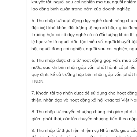
khuyết tật, người sau cai nghiện ma túy, người nhiễ
lao động bình quân trong năm của doanh nghiệp.
5. Thu nhập từ hoạt động dạy nghề dành riêng cho ng
đặc biệt khó khăn, đối tượng tệ nạn xã hội, người đa
Trường hợp cơ sở dạy nghề có cả đối tượng khác thì 
lệ học viên là người dân tộc thiểu số, người khuyết t
hội, người đang cai nghiện, người sau cai nghiện, ng
6. Thu nhập được chia từ hoạt động góp vốn, mua cổ p
nước, sau khi bên nhận góp vốn, phát hành cổ phiếu,
quy định, kể cả trường hợp bên nhận góp vốn, phát hà
TNDN.
7. Khoản tài trợ nhận được để sử dụng cho hoạt động
thiện, nhân đạo và hoạt động xã hội khác tại Việt N
8. Thu nhập từ chuyển nhượng chứng chỉ giảm phát t
giảm phát thải; các lần chuyển nhượng tiếp theo nộ
9. Thu nhập từ thực hiện nhiệm vụ Nhà nước giao củ