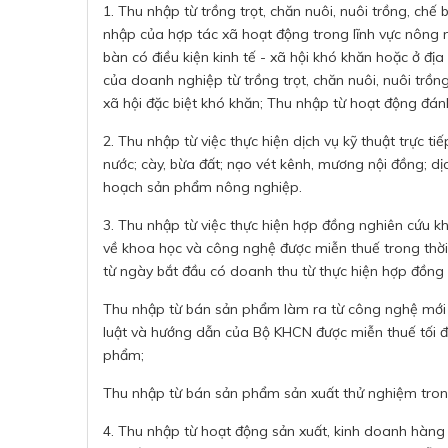
1. Thu nhập từ trồng trọt, chăn nuôi, nuôi trồng, chế
nhập của hợp tác xã hoạt động trong lĩnh vực nông n
bàn có điều kiện kinh tế - xã hội khó khăn hoặc ở địa
của doanh nghiệp từ trồng trọt, chăn nuôi, nuôi trồng
xã hội đặc biệt khó khăn; Thu nhập từ hoạt động đánh
2. Thu nhập từ việc thực hiện dịch vụ kỹ thuật trực t
nước; cày, bừa đất; nạo vét kênh, mương nội đồng; dịc
hoạch sản phẩm nông nghiệp.
3. Thu nhập từ việc thực hiện hợp đồng nghiên cứu k
về khoa học và công nghệ được miễn thuế trong thờ
từ ngày bắt đầu có doanh thu từ thực hiện hợp đồng
Thu nhập từ bán sản phẩm làm ra từ công nghệ mới 
luật và hướng dẫn của Bộ KHCN được miễn thuế tối 
phẩm;
Thu nhập từ bán sản phẩm sản xuất thử nghiệm trong
4. Thu nhập từ hoạt động sản xuất, kinh doanh hàng