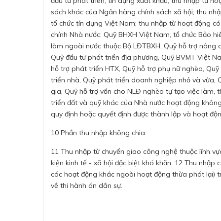
đầu tư phát triển, tín dụng xuất khẩu; thu nhập từ h
sách khác của Ngân hàng chính sách xã hội; thu nhậ
tổ chức tín dụng Việt Nam; thu nhập từ hoạt động có
chính Nhà nước: Quỹ BHXH Việt Nam, tổ chức Bảo hiểm
làm ngoài nước thuộc Bộ LĐTBXH, Quỹ hỗ trợ nông dâ
Quỹ đầu tư phát triển địa phương, Quỹ BVMT Việt N
hỗ trợ phát triển HTX, Quỹ hỗ trợ phụ nữ nghèo, Qu
triển nhà, Quỹ phát triển doanh nghiệp nhỏ và vừa,
gia, Quỹ hỗ trợ vốn cho NLĐ nghèo tự tạo việc làm,
triển đất và quỹ khác của Nhà nước hoạt động không
quy định hoặc quyết định được thành lập và hoạt độn
10 Phần thu nhập không chia.
11 Thu nhập từ chuyển giao công nghệ thuộc lĩnh vực
kiện kinh tế - xã hội đặc biệt khó khăn. 12 Thu nhập
các hoạt động khác ngoài hoạt động thừa phát lại) tr
về thi hành án dân sự.