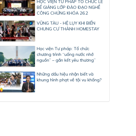
HỌC VIỆN TƯ PHÁP TỔ CHỨC LỄ
BẾ GIẢNG LỚP ĐÀO ĐẠO NGHỀ
CÔNG CHỨNG KHÓA 26.2
VŨNG TÀU - HỆ LỤY KHI BIẾN
CHUNG CƯ THÀNH HOMESTAY
Học viện Tư pháp: Tổ chức
chương trình “uống nước nhớ
nguồn” – gắn kết yêu thương”
Những dấu hiệu nhận biết và
khung hình phạt về tội vu khống?