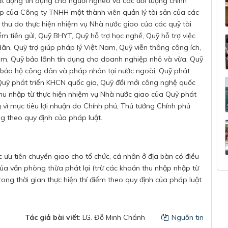
oạt động tín dụng cho người nghèo và các đối tượng chính
p của Công ty TNHH một thành viên quản lý tài sản của các
 thu do thực hiện nhiệm vụ Nhà nước giao của các quỹ tài
 tiền gửi, Quỹ BHYT, Quỹ hỗ trợ học nghề, Quỹ hỗ trợ việc
n, Quỹ trợ giúp pháp lý Việt Nam, Quỹ viễn thông công ích,
am, Quỹ bảo lãnh tín dụng cho doanh nghiệp nhỏ và vừa, Quỹ
ỹ bảo hộ công dân và pháp nhân tại nước ngoài, Quỹ phát
 Quỹ phát triển KHCN quốc gia, Quỹ đổi mới công nghệ quốc
 thu nhập từ thực hiện nhiệm vụ Nhà nước giao của Quỹ phát
 vì mục tiêu lợi nhuận do Chính phủ, Thủ tướng Chính phủ
g theo quy định của pháp luật.
 ưu tiên chuyển giao cho tổ chức, cá nhân ở địa bàn có điều
 của văn phòng thừa phát lại (trừ các khoản thu nhập nhập từ
ong thời gian thực hiện thí điểm theo quy định của pháp luật
Tác giả bài viết
: LG. Đỗ Minh Chánh
Nguồn tin