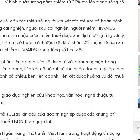
m HIV bình quân trong năm chiếm từ 30% trở lên trong tổng số
ười dân tộc thiểu số, người khuyết tật, trẻ em có hoàn cảnh
ng cai nghiện, người sau cai nghiện, người nhiễm HIV/AIDS.
phần thu nhập được miễn thuế được xác định tương ứng với tỷ
ật, trẻ em có hoàn cảnh đặc biệt khó khăn, đối tượng tệ nạn xã
ười nhiễm HIV/AIDS trong tổng số học viên.
hần, liên doanh, liên kết kinh tế với doanh nghiệp trong
 liên doanh, liên kết đã nộp thuế thu nhập doanh nghiệp theo
nh cổ phiếu, bên liên doanh, liên kết được hưởng ưu đãi thuế
 giáo dục, nghiên cứu khoa học, văn hóa, nghệ thuật, từ
am.
hải (CERs) lần đầu của doanh nghiệp được cấp chứng chỉ
p thuế TNDN theo quy định.
V
a Ngân hàng Phát triển Việt Nam trong hoạt động tín dụng