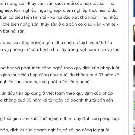
 biến nông sản, thủy sản, sản xuất muối của hợp tác xã; Thu
ghiệp, lâm nghiệp, ngư nghiệp, diêm nghiệp thực hiện ở địa
 bàn có điều kiện kinh tế - xã hội đặc biệt khó khăn; Thu nhập
, chế biến nông sản, thủy sản ở địa bàn có điều kiện kinh tế -
 bắt hải sản.
iếp phục vụ nông nghiệp gồm: thu nhập từ dịch vụ tưới, tiêu
h vụ phòng trừ sâu, bệnh cho cây trồng, vật nuôi; dịch vụ thu
hoa học và phát triển công nghệ theo quy định của pháp luật
i gian thực hiện hợp đồng nhưng tối đa không quá 03 năm kể
 nghiên cứu khoa học và phát triển công nghệ;
lần đầu tiên áp dụng ở Việt Nam theo quy định của pháp
đa không quá 05 năm kể từ ngày có doanh thu từ bán sản
 thời gian sản xuất thử nghiệm theo quy định của pháp luật.
 hóa, dịch vụ của doanh nghiệp có số lao động là người