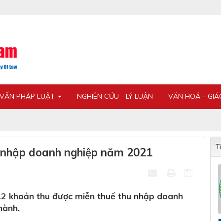
 VẤN PHÁP LUẬT
NGHIÊN CỨU - LÝ LUẬN
VĂN HOÁ – GI
T
u nhập doanh nghiệp năm 2021
12 khoản thu được miễn thuế thu nhập doanh
hành.