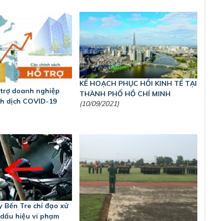
KẾ HOẠCH PHỤC HỒI KINH TẾ TẠI
 trợ doanh nghiệp
THÀNH PHỐ HỒ CHÍ MINH
nh dịch COVID-19
(10/09/2021)
y Bến Tre chỉ đạo xử
ó dấu hiệu vi phạm