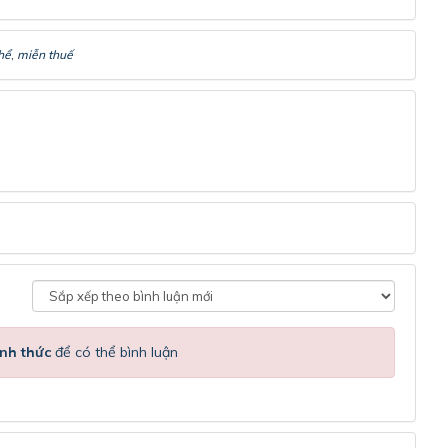
hể
,
miễn thuế
nh thức
để có thể bình luận