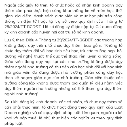
Ngoài các giấy tờ trên, tổ chức hoặc cá nhân kinh doanh dạy
thêm còn phải thực hiện công khai thông tin về môn học, thời
gian, địa điểm, danh sách giáo viên và mức học phí trên cổng
thông tin điện tử hoặc tại trụ sở theo quy định của
Thông tư
29/2024/TT-BGDĐT
. Hồ sơ đăng ký được nộp tại Cơ quan đăng
ký kinh doanh cấp huyện nơi đặt trụ sở hộ kinh doanh.
Lưu ý, theo Điều 4 Thông tư 29/2024/TT-BGDDT các trường hợp
không được dạy thêm, tổ chức dạy thêm, bao gồm: "Không tổ
chức dạy thêm đối với học sinh tiểu học, trừ các trường hợp: bồi
dưỡng về nghệ thuật, thể dục thể thao, rèn luyện kĩ năng sống;
Giáo viên đang dạy học tại các nhà trường không được dạy
thêm ngoài nhà trường có thu tiền của học sinh đối với học sinh
mà giáo viên đó đang được nhà trường phân công dạy học
theo kế hoạch giáo dục của nhà trường; Giáo viên thuộc các
trường công lập không được tham gia quản lý, điều hành việc
dạy thêm ngoài nhà trường nhưng có thể tham gia dạy thêm
ngoài nhà trường".
Sau khi đăng ký kinh doanh, các cá nhân, tổ chức dạy thêm sẽ
cần phải thực hiện, tổ chức hoạt động theo quy định của Luật
Doanh nghiệp và các quy định pháp luật liên quan, ngoài ra kê
khai và nộp thuế, lệ phí, thực hiện các nghĩa vụ theo quy định
pháp luật.