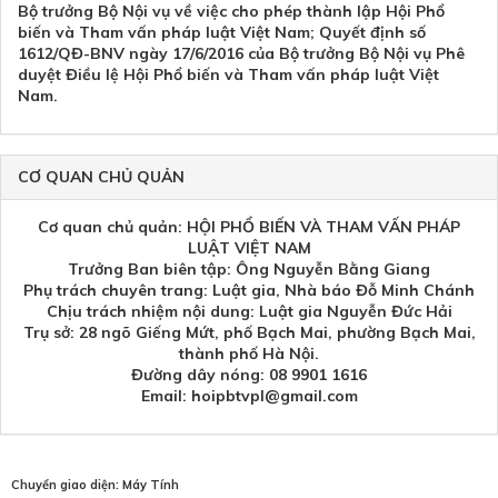
Bộ trưởng Bộ Nội vụ về việc cho phép thành lập Hội Phổ
biến và Tham vấn pháp luật Việt Nam; Quyết định số
1612/QĐ-BNV ngày 17/6/2016 của Bộ trưởng Bộ Nội vụ Phê
duyệt Điều lệ Hội Phổ biến và Tham vấn pháp luật Việt
Nam.
CƠ QUAN CHỦ QUẢN
Cơ quan chủ quản: HỘI PHỔ BIẾN VÀ THAM VẤN PHÁP
LUẬT VIỆT NAM
Trưởng Ban biên tập: Ông Nguyễn Bằng Giang
Phụ trách chuyên trang: Luật gia, Nhà báo Đỗ Minh Chánh
Chịu trách nhiệm nội dung: Luật gia Nguyễn Đức Hải
Trụ sở: 28 ngõ Giếng Mứt, phố Bạch Mai, phường Bạch Mai,
thành phố Hà Nội.
Đường dây nóng: 08 9901 1616
Email: hoipbtvpl@gmail.com
Chuyển giao diện:
Máy Tính