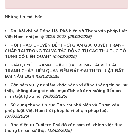
Những tin mới hơn
Đại hội chi bộ Đảng Hội Phổ biến và Tham vấn pháp luật
Việt Nam, nhiệm kỳ 2025-2027
(28/02/2025)
HỘI THẢO CHUYÊN ĐỀ "THỜI GIAN GIẢI QUYẾT TRANH
CHẤP TẠI TRỌNG TÀI VÀ TÁC ĐỘNG TỪ CÁC THỦ TỤC TỐ
TỤNG CÓ LIÊN QUAN"
(04/03/2025)
GIẢI QUYẾT TRANH CHẤP CỦA TRỌNG TÀI VỚI CÁC
TRANH CHẤP LIÊN QUAN ĐẾN ĐẤT ĐAI THEO LUẬT ĐẤT
ĐAI NĂM 2024
(06/03/2025)
Cần sớm xử lý nghiêm khắc hành vi đăng thông tin sai sự
thật, không đúng tôn chỉ, mục đích và ảnh hưởng đến an
ninh trật tự xã hội
(06/03/2025)
Sử dụng thông tin của Tạp chí phổ biến và Tham vấn
pháp luật Việt Nam trái phép là vi phạm pháp luật
(07/03/2025)
Báo điện tử Tuổi trẻ Thủ đô cần sớm cải chính việc đưa
thông tin sai sự thật
(13/03/2025)