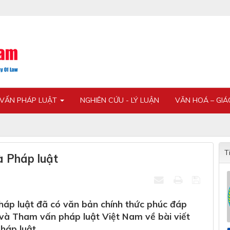
 VẤN PHÁP LUẬT
NGHIÊN CỨU - LÝ LUẬN
VĂN HOÁ – GI
T
à Pháp luật
háp luật đã có văn bản chính thức phúc đáp
 và Tham vấn pháp luật Việt Nam về bài viết
háp luật.