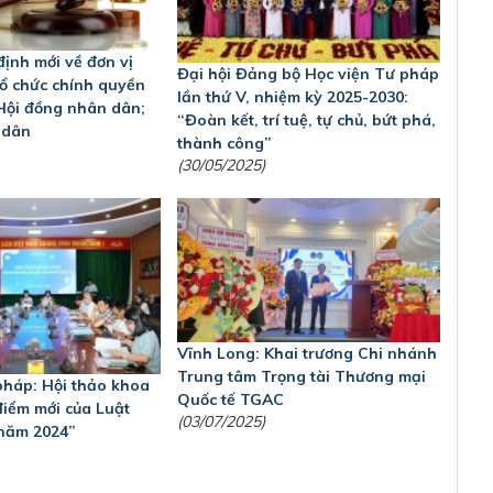
định mới về đơn vị
Đại hội Đảng bộ Học viện Tư pháp
tổ chức chính quyền
lần thứ V, nhiệm kỳ 2025-2030:
Hội đồng nhân dân;
“Đoàn kết, trí tuệ, tự chủ, bứt phá,
 dân
thành công”
(30/05/2025)
Vĩnh Long: Khai trương Chi nhánh
Trung tâm Trọng tài Thương mại
pháp: Hội thảo khoa
Quốc tế TGAC
iểm mới của Luật
(03/07/2025)
năm 2024”