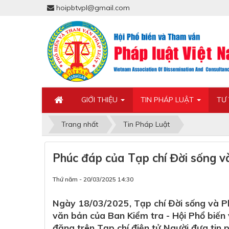
hoipbtvpl@gmail.com
GIỚI THIỆU
TIN PHÁP LUẬT
TƯ
Trang nhất
Tin Pháp Luật
Phúc đáp của Tạp chí Đời sống v
Thứ năm - 20/03/2025 14:30
Ngày 18/03/2025, Tạp chí Đời sống và P
văn bản của Ban Kiểm tra - Hội Phổ biến
đăng trên Tạp chí điện tử Người đưa tin p