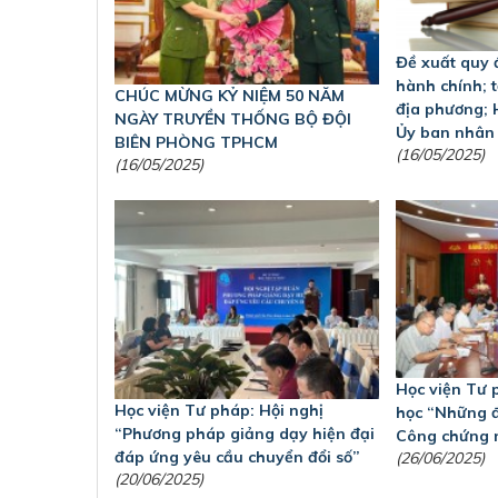
Đề xuất quy 
hành chính; 
CHÚC MỪNG KỶ NIỆM 50 NĂM
địa phương; 
NGÀY TRUYỀN THỐNG BỘ ĐỘI
Ủy ban nhân
BIÊN PHÒNG TPHCM
(16/05/2025)
(16/05/2025)
Học viện Tư 
Học viện Tư pháp: Hội nghị
học “Những đ
“Phương pháp giảng dạy hiện đại
Công chứng 
đáp ứng yêu cầu chuyển đổi số”
(26/06/2025)
(20/06/2025)