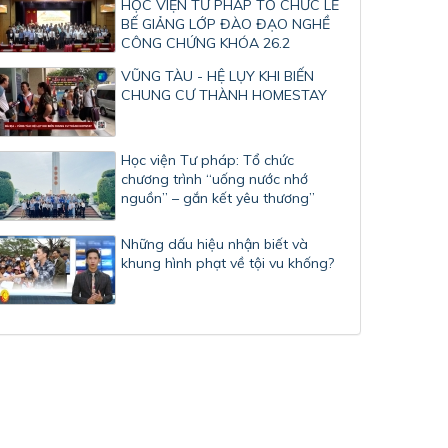
HỌC VIỆN TƯ PHÁP TỔ CHỨC LỄ
BẾ GIẢNG LỚP ĐÀO ĐẠO NGHỀ
CÔNG CHỨNG KHÓA 26.2
VŨNG TÀU - HỆ LỤY KHI BIẾN
CHUNG CƯ THÀNH HOMESTAY
Học viện Tư pháp: Tổ chức
chương trình “uống nước nhớ
nguồn” – gắn kết yêu thương”
Những dấu hiệu nhận biết và
khung hình phạt về tội vu khống?