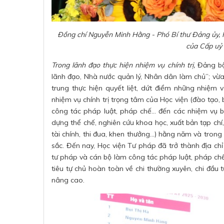
Đồng chí Nguyễn Minh Hằng - Phó Bí thư Đảng ủy, 
của Cấp uỷ
Trong lãnh đạo thực hiện nhiệm vụ chính trị,
Đảng bộ 
lãnh đạo, Nhà nước quản lý, Nhân dân làm chủ”; vừa 
trung thực hiện quyết liệt, dứt điểm những nhiệm v
nhiệm vụ chính trị trọng tâm của Học viện (đào tạo,
công tác pháp luật, pháp chế… đến các nhiệm vụ bổ
dựng thể chế, nghiên cứu khoa học, xuất bản tạp chí, 
tài chính, thi đua, khen thưởng...) hằng năm và tro
sắc. Đến nay, Học viện Tư pháp đã trở thành địa chỉ
tư pháp và cán bộ làm công tác pháp luật, pháp chế.
tiêu tự chủ hoàn toàn về chi thường xuyên, chi đầu
nâng cao.