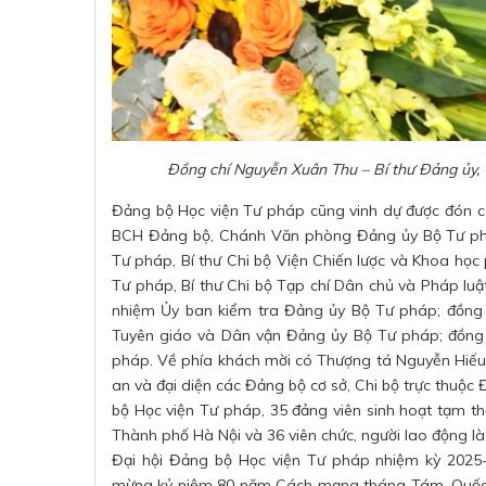
Đồng chí Nguyễn Xuân Thu – Bí thư Đảng ủy, 
Đảng bộ Học viện Tư pháp cũng vinh dự được đón các
BCH Đảng bộ, Chánh Văn phòng Đảng ủy Bộ Tư ph
Tư pháp, Bí thư Chi bộ Viện Chiến lược và Khoa học
Tư pháp, Bí thư Chi bộ Tạp chí Dân chủ và Pháp lu
nhiệm Ủy ban kiểm tra Đảng ủy Bộ Tư pháp; đồng 
Tuyên giáo và Dân vận Đảng ủy Bộ Tư pháp; đồng
pháp. Về phía khách mời có Thượng tá Nguyễn Hiếu –
an và đại diện các Đảng bộ cơ sở, Chi bộ trực thuộ
bộ Học viện Tư pháp, 35 đảng viên sinh hoạt tạm th
Thành phố Hà Nội và 36 viên chức, người lao động l
Đại hội Đảng bộ Học viện Tư pháp nhiệm kỳ 2025
mừng kỷ niệm 80 năm Cách mạng tháng Tám, Quốc kh