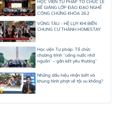
HỌC VIỆN TƯ PHÁP TỔ CHỨC LỄ
BẾ GIẢNG LỚP ĐÀO ĐẠO NGHỀ
CÔNG CHỨNG KHÓA 26.2
VŨNG TÀU - HỆ LỤY KHI BIẾN
CHUNG CƯ THÀNH HOMESTAY
Học viện Tư pháp: Tổ chức
chương trình “uống nước nhớ
nguồn” – gắn kết yêu thương”
Những dấu hiệu nhận biết và
khung hình phạt về tội vu khống?