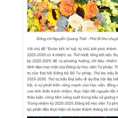
Đồng chí Nguyễn Quang Thái - Phó Bí thư chuyên
Với chủ đề “Đoàn kết, trí tuệ, tự chủ, bứt phá, thàn
2025-2030 có 4 nhiệm vụ:
Thứ nhất,
tổng kết việc th
kỳ 2020-2025; đề ra phương hướn
g
, chỉ tiêu, nhi
lãnh đạo mọi mặt của Đảng ủy Học viện Tư pháp;
Th
trị của Đại hội Đảng bộ Bộ Tư pháp;
Thứ ba
, bầu 
2025-2030;
Thứ tư,
bầu Đại biểu đi dự Đại hội đại b
hội, vì sự phát triển vững mạnh của Học viện, đồng
cao tinh thần trách nhiệm, thực hiện tốt nguyên tắc 
thảo luận, công tâm sáng suốt trong bầu cử gương m
Trong nhiệm kỳ 2020-2025, Đảng bộ Học viện Tư pháp
lực phấn đấu thực hiện và hoàn thành thắng lợi cơ bản