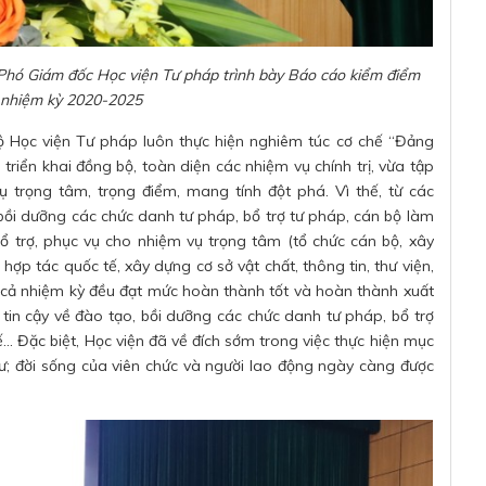
Phó Giám đốc Học viện Tư pháp trình bày Báo cáo kiểm điểm
 nhiệm kỳ 2020-2025
Học viện Tư pháp luôn thực hiện nghiêm túc cơ chế “Đảng
triển khai đồng bộ, toàn diện các nhiệm vụ chính trị, vừa tập
ụ trọng tâm, trọng điểm, mang tính đột phá. Vì thế, từ các
 bồi dưỡng các chức danh tư pháp, bổ trợ tư pháp, cán bộ làm
 trợ, phục vụ cho nhiệm vụ trọng tâm (tổ chức cán bộ, xây
hợp tác quốc tế, xây dựng cơ sở vật chất, thông tin, thư viện,
ng cả nhiệm kỳ đều đạt mức hoàn thành tốt và hoàn thành xuất
 tin cậy về đào tạo, bồi dưỡng các chức danh tư pháp, bổ trợ
.. Đặc biệt, Học viện đã về đích sớm trong việc thực hiện mục
 tư; đời sống của viên chức và người lao động ngày càng được