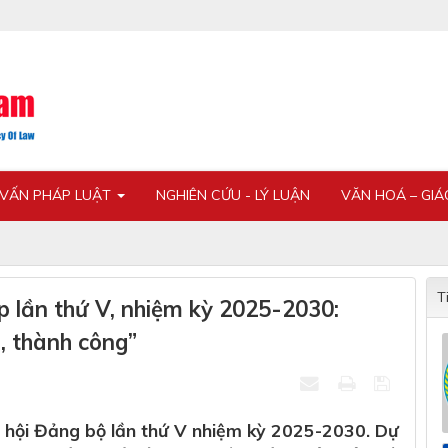
 VẤN PHÁP LUẬT
NGHIÊN CỨU - LÝ LUẬN
VĂN HOÁ – GI
T
p lần thứ V, nhiệm kỳ 2025-2030:
á, thành công”
i hội Đảng bộ lần thứ V nhiệm kỳ 2025-2030. Dự