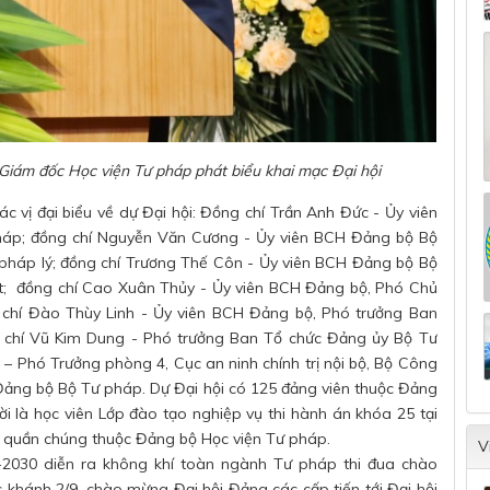
Giám đốc Học viện Tư pháp phát biểu khai mạc Đại hội
 vị đại biểu về dự Đại hội: Đồng chí Trần Anh Đức - Ủy viên
áp; đồng chí Nguyễn Văn Cương - Ủy viên BCH Đảng bộ Bộ
 pháp lý; đồng chí Trương Thế Côn - Ủy viên BCH Đảng bộ Bộ
ật; đồng chí Cao Xuân Thủy - Ủy viên BCH Đảng bộ, Phó Chủ
chí Đào Thùy Linh - Ủy viên BCH Đảng bộ, Phó trưởng Ban
 chí Vũ Kim Dung - Phó trưởng Ban Tổ chức Đảng ủy Bộ Tư
 Phó Trưởng phòng 4, Cục an ninh chính trị nội bộ, Bộ Công
c Đảng bộ Bộ Tư pháp. Dự Đại hội có 125 đảng viên thuộc Đảng
ời là học viên Lớp đào tạo nghiệp vụ thi hành án khóa 25 tại
à quần chúng thuộc Đảng bộ Học viện Tư pháp.
V
-2030 diễn ra không khí toàn ngành Tư pháp thi đua chào
ánh 2/9, chào mừng Đại hội Đảng các cấp tiến tới Đại hội