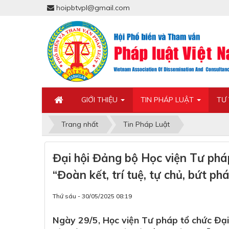
hoipbtvpl@gmail.com
GIỚI THIỆU
TIN PHÁP LUẬT
TƯ
Trang nhất
Tin Pháp Luật
Đại hội Đảng bộ Học viện Tư phá
“Đoàn kết, trí tuệ, tự chủ, bứt ph
Thứ sáu - 30/05/2025 08:19
Ngày 29/5, Học viện Tư pháp tổ chức Đạ