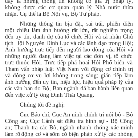
đây là những thông tin không có giá trị pháp lý,
không được các cơ quan quản lý Nhà nước thừa
nhận. Cụ thể là Bộ Nội vụ, Bộ Tư pháp.
Những thông tin bịa đặt, sai trái, phiến diện
một chiều làm ảnh hưởng rất lớn, rất nghiêm trọng
đến uy tín, danh dự của tổ chức Hội và cá nhân Chủ
tịch Hội Nguyễn Đình Lục và các lãnh đạo trong Hội;
Ảnh hưởng trực tiếp đến người
lao động của Hội và
những người đang làm việc tại
các đơn vị
, tổ chức
trực thuộc Hội
. Trực tiếp phá hoại Hội Phổ biến và
Tham vấn pháp luật Việt Nam với động cơ chính trị
và động cơ vụ lợi không trong sáng; gián tiếp làm
ảnh hưởng đến uy tín, hiệu lực, hiệu quả pháp lý của
các văn bản do Bộ, Ban ngành đã ban hành liên quan
đến việc xử lý ông Đinh Thái Quang.
Chúng tôi đề nghị
:
Cục Báo chí
, Cục An ninh chính trị nội bộ
-
Bộ
Công an; Cục Cảnh sát điều tra hình sự
-
Bộ Công
an
; Thanh tra các Bộ, ngành nhanh chóng
xác minh
làm rõ
động cơ
và
sớm có biện pháp
xử lý
các
phóng