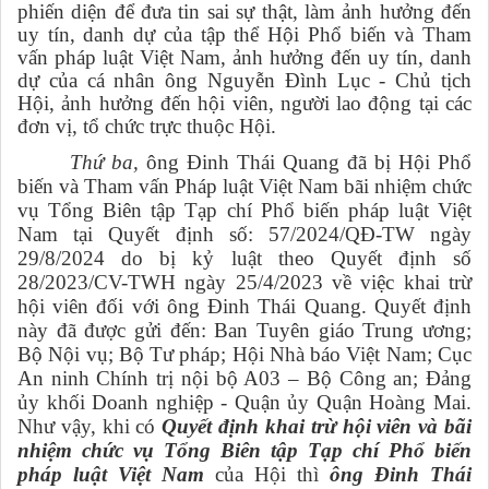
phiến diện để đưa tin sai sự thật, làm ảnh hưởng đến
uy tín, danh dự của tập thể Hội Phổ biến và Tham
vấn pháp luật Việt Nam, ảnh hưởng đến uy tín, danh
dự của cá nhân ông Nguyễn Đình Lục - Chủ tịch
Hội, ảnh hưởng đến hội
viên, người lao động tại các
đơn vị
, tổ chức
trực thuộc
H
ội.
Thứ ba,
ông Đinh Thái Quang đã bị Hội Phổ
biến và Tham vấn Pháp luật Việt Nam bãi nhiệm chức
vụ Tổng Biên tập Tạp chí Phổ biến pháp luật Việt
Nam tại Quyết định số: 57/2024/QĐ-TW ngày
29/8/2024 do bị kỷ luật theo Quyết định số
28/2023/CV-TWH ngày 25/4/2023 về việc khai trừ
hội viên đối với ông Đinh Thái Quang. Quyết định
này đã được gửi đến: Ban Tuyên giáo Trung ương;
Bộ Nội vụ; Bộ Tư pháp; Hội Nhà báo Việt Nam; Cục
An ninh Chính trị nội bộ A03 – Bộ Công an; Đảng
ủy khối Doanh nghiệp - Quận ủy Quận Hoàng Mai.
Như vậy, khi có
Quyết định khai
trừ
hội viên và bãi
nhiệm chức vụ Tổng Biên tập Tạp chí Phổ biến
pháp luật Việt Nam
của Hội thì
ông Đinh Thái