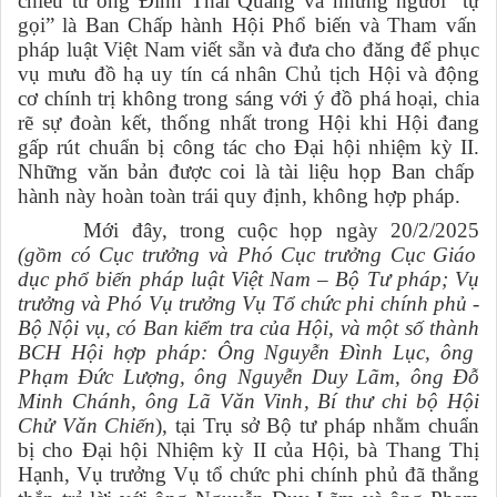
chiều từ ông Đinh Thái Quang và những người
“
tự
gọi” là Ban Chấp hành Hội Phổ biến và Tham vấn
pháp luật Việt Nam viết sẵn và đưa cho đăng để phục
vụ mưu đồ hạ
uy tín cá nhân Chủ tịch
H
ội
và động
cơ chính trị không trong sáng với ý đồ phá hoại, chia
rẽ sự đoàn kết, thống nhất trong Hội
khi Hội đang
gấp rút
chuẩn bị công tác cho Đại hội nhiệm kỳ II
.
Những văn bản được coi là tài liệu họp Ban chấp
hành này hoàn toàn trái quy định, không hợp pháp.
Mới đây, trong
cuộc họp ngày 20/2/2025
(gồm có
Cục trưởng và Phó Cục trưởng Cục Giáo
dục phổ biến pháp luật Việt Nam – Bộ Tư pháp
;
Vụ
trưởng và Phó Vụ trưởng Vụ Tổ chức phi chính phủ -
Bộ Nội vụ
, có Ban kiểm tra của Hội, và
một số thành
BCH Hội
hợp pháp
: Ông Nguyễn Đình Lục, ông
Phạm Đức Lượng, ông Nguyễn Duy Lãm, ông Đỗ
Minh Chánh, ông Lã Văn Vinh, Bí thư chi bộ Hội
Chử Văn Chiến
), tại Trụ sở Bộ tư pháp
nhằm
chuẩn
bị cho Đại hội Nhiệm kỳ II của Hội, bà Thang Thị
Hạnh, Vụ trưởng Vụ tổ chức phi chính phủ đã thẳng