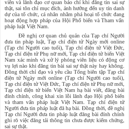
viên và lãnh đạo cơ quan báo chí khi đăng tin sai sự
thật,
sai tôn chỉ mục đích,
ảnh hưởng đến uy tín danh
dự của tổ chức, cá nhân nhằm phá hoại tổ chức
đang
hoạt động hợp pháp của Hội
P
hổ biến và
T
ham vấn
pháp luật Việt Nam.
Đề nghị cơ quan chủ quản của
Tạp chí Người
đưa tin pháp
luật, Tạp chí điện tử Ngày mới online
(Tạp chí Người cao tuổi), Tạp chí điện tử Việt Đức,
Tạp chí điện tử Phụ nữ mới, Tạp chí điện tử biển Việt
Nam
xác minh và xử lý phóng viên liệu có động cơ
vụ lợi nào khi đăng tin bài sai sự thật này hay không.
Đồng thời chỉ đạo và yêu cầu Tổng biên tập Tạp chí
điện tử Ngày mới online (Tạp chí Người cao tuổi),
Tạp chí điện tử Việt Đức, Tạp chí điện tử Phụ nữ mới,
Tạp chí điện tử biển Việt Nam hạ bài viết, đăng bài
đính chính, công khai xin lỗi lãnh đạo Hội phổ biến
và tham vấn pháp luật Việt Nam. Tạp chí điện tử
Người đưa tin pháp luật đã hạ bài. Đồng thời, đề nghị
Tạp chí Người đưa tin pháp luật đăng bài đính chính
ghi rõ việc đăng tải thông tin chưa được kiểm chứng,
sai sự thật.