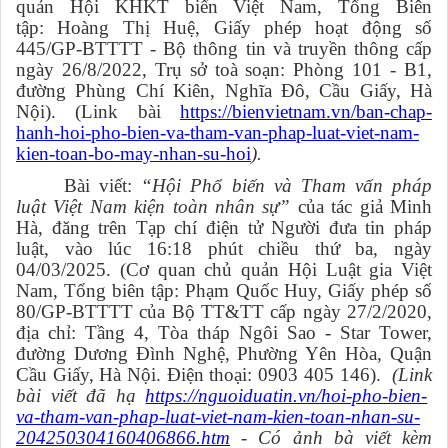
quản Hội KHKT biển Việt Nam, Tổng Biên
tập: Hoàng Thị Huệ, Giấy phép hoạt động số
445/GP-BTTTT - Bộ thông tin và truyền thông cấp
ngày 26/8/2022, Trụ sở toà soạn: Phòng 101 - B1,
đường Phùng Chí Kiên, Nghĩa Đô, Cầu Giấy, Hà
Nội).
(Link bài
https://bienvietnam.vn/ban-chap-
hanh-hoi-pho-bien-va-tham-van-phap-luat-viet-nam-
kien-toan-bo-may-nhan-su-hoi
).
Bài
viết
:
“Hội Phổ biến và Tham vấn pháp
luật Việt Nam kiện toàn nhân sự”
của tác giả Minh
Hà, đăng trên Tạp chí điện tử Người đưa tin pháp
luật, vào lúc 16:18 phút chiều thứ ba, ngày
04/03/2025.
(
Cơ quan chủ quản Hội Luật gia Việt
Nam, Tổng biên tập: Phạm Quốc Huy, Giấy phép số
80/GP-BTTTT của Bộ TT&TT cấp ngày 27/2/2020
,
địa chỉ: Tầng 4, Tòa tháp Ngôi Sao - Star Tower,
đường Dương Đình Nghệ, Phường Yên Hòa, Quận
Cầu Giấy, Hà Nội. Điện thoại: 0903 405 146).
(Link
bài viết đã hạ
https://nguoiduatin.vn/hoi-pho-bien-
va-tham-van-phap-luat-viet-nam-kien-toan-nhan-su-
204250304160406866.htm
-
Có ảnh
bà
viết kèm