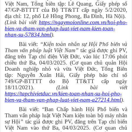
Việt Nam, Tổng biên tập: Lê Quang, Giấy phép số
47/GP-BTTTT của Bộ TT&TT cấp ngày 5/2/2020,
địa chỉ: 12, phố Lê Hồng Phong, Ba Đình, Hà Nội).
(Link
bài viết
https://ngaymoionline.com.vn/hoi-pho-
bien-va-tham-van-phap-luat-viet-nam-kien-toan-
nhan-su-57834.html
)
.
Bài viết:
“Kiện toàn nhân sự Hội Phổ biến và
Tham vấn pháp luật Việt Nam”
tác giả được ghi PV,
đăng trên Tạp chí điện Việt Đức, vào lúc 17:06 phút
chiều thứ Ba, 04/03/2025. (Cơ quan chủ quản Hội
Doanh nghiệp nhỏ và vừa Việt Đức, Tổng Biên
tập: Nguyễn Xuân Hải, Giấy phép báo chí số
749/GP-BTTTT do Bộ TT&TT cấp ngày
18/11/2021).
(Link
bài viết
https://tapchivietduc.vn/kien-toan-nhan-su-hoi-pho-
bien-va-tham-van-phap-luat-viet-nam-a27214.html
).
Bài viết: “Ban Chấp hành Hội Phổ biến và
Tham vấn pháp luật Việt Nam kiện toàn bộ máy nhân
sự Hội
”
tác giả được ghi PV, đăng trên Tạp chí biển
Việt Nam vào thứ Ba, 04/03/2025. (Cơ quan chủ