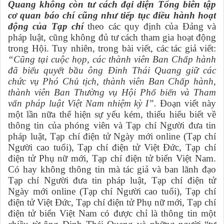
Quang không còn tư cách đại diện Tổng biên tập
cơ quan báo chí cũng như tiếp tục điều hành hoạt
động của Tạp chí
theo các quy định của Đảng
và
pháp
luật
, cũng không đủ tư cách tham gia hoạt động
trong Hội. Tuy nhiên, trong bài viết, các
tác giả viết:
“Cũng tại cuộc họp, các thành viên Ban Chấp hành
đã biểu quyết bầu ông Đinh Thái Quang giữ các
chức vụ Phó Chủ tịch, thành viên Ban Chấp hành,
thành viên Ban Thường vụ Hội Phổ biến và Tham
vấn pháp luật Việt Nam nhiệm kỳ I”.
Đoạn viết này
một lần nữa thể hiện sự yếu kém, thiếu hiểu biết về
thông tin của phóng viên và Tạp chí Người đưa tin
pháp
luật, Tạp chí điện tử Ngày mới online (Tạp chí
Người cao tuổi), Tạp chí điện tử Việt Đức,
Tạp chí
điện tử Phụ nữ mới, Tạp chí điện tử biển Việt Nam.
Có hay không thông tin mà tác giả và ban lãnh đạo
Tạp chí Người đưa tin pháp
luật, Tạp chí điện tử
Ngày mới online (Tạp chí Người cao tuổi), Tạp chí
điện tử Việt Đức,
Tạp chí điện tử Phụ nữ mới, Tạp chí
điện tử biển Việt Nam có được chỉ là thông tin một