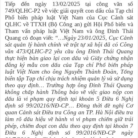
Tiếp đến ngày 13/02/2025 tại công văn số
749/QLHC-P2 về việc giải quyết con dấu của Tạp chí
Phổ biến pháp luật Việt Nam của Cục Cảnh sát
QLHC về TTXH (Bộ Công an) gửi Hội Phổ biến và
Tham vấn pháp luật Việt Nam và ông Đinh Thái
Quang có đoạn viết:
“…Ngày 23/01/2025, Cục Cảnh
sát quản lý hành chính về trật tự xã hội đã có Công
văn 473/QLHC-P2 yêu cầu ông Đinh Thái Quang
thực hiện bàn giao lại con dấu và Giấy chứng nhận
đăng ký mẫu con dấu của Tạp chí Phổ biến pháp
luật Việt Nam cho ông Nguyễn Thành Đoàn, Tổng
biên tập Tạp chí chịu trách nhiệm quản lý và sử dụng
theo quy định… Trường hợp ông Đinh Thái Quang
không chấp hành Thông báo về việc giao nộp con
dấu là vi phạm quy định tại khoản 5 Điều 6 Nghị
định số 99/20216/NĐ-CP… Đồng thời đề nghị Cơ
quan Cảnh sát Điều tra Công an TP. Hà Nội điều tra
làm rõ dấu hiệu về hành vi vi phạm chiếm giữ trái
phép, chiếm đoạt con dấu theo quy định tại khoản 7
Điều 6 Nghị định số 99/2016/NĐ-CP ngày