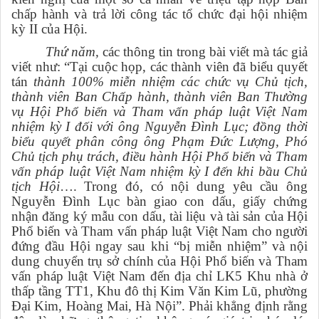
chấp hành và trả lời công tác tổ chức đại hội nhiệm
kỳ II của Hội.
Thứ năm,
các thông tin trong bài viết mà tác giả
viết như: “Tại cuộc họp, các thành viên đã biểu quyết
tán
thành 100% miễn nhiệm các chức vụ Chủ tịch,
thành viên Ban Chấp hành, thành viên Ban Thường
vụ Hội Phổ biến và Tham vấn pháp luật Việt Nam
nhiệm kỳ I đối với ông Nguyễn Đình Lục; đồng thời
biểu quyết phân công ông Phạm Đức Lượng, Phó
Chủ tịch phụ trách, điều hành Hội Phổ biến và Tham
vấn pháp luật Việt Nam nhiệm kỳ I đến khi bầu Chủ
tịch Hội
…. Trong đó, có nội dung yêu cầu ông
Nguyễn Đình Lục bàn giao con dấu, giấy chứng
nhận đăng ký mẫu con dấu, tài liệu và tài sản của Hội
Phổ biến và Tham vấn pháp luật Việt Nam cho người
đứng đầu Hội ngay sau khi “bị miễn nhiệm” và nội
dung chuyển trụ sở chính của Hội Phổ biến và Tham
vấn pháp luật Việt Nam đến địa chỉ LK5 Khu nhà ở
thấp tầng TT1, Khu đô thị Kim Văn Kim Lũ, phường
Đại Kim, Hoàng Mai, Hà Nội”. Phải khẳng định rằng