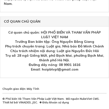
Nam.
CƠ QUAN CHỦ QUẢN
Cơ quan chủ quản: HỘI PHỔ BIẾN VÀ THAM VẤN PHÁP
LUẬT VIỆT NAM
Trưởng Ban biên tập: Ông Nguyễn Bằng Giang
Phụ trách chuyên trang: Luật gia, Nhà báo Đỗ Minh Chánh
Chịu trách nhiệm nội dung: Luật gia Nguyễn Đức Hải
Trụ sở: 28 ngõ Giếng Mứt, phố Bạch Mai, phường Bạch Mai,
thành phố Hà Nội.
Đường dây nóng: 08 9901 1616
Email: hoipbtvpl@gmail.com
Chuyển giao diện:
Máy Tính
©
Phổ biến Và Tham Vấn Pháp Luật Việt Nam
.
Mã nguồn
NukeViet CMS
.
Thiết kế bởi
VINADES.,JSC
.
❉
Điều khoản sử dụng