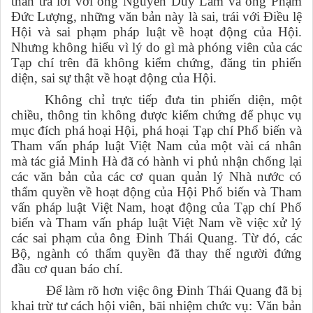
thắn trả lời
với
ông Nguyễn Duy Lãm và ông Phạm
Đức Lượng, những văn bản này là sai, trái với
Đ
iều lệ
Hội
và sai phạm pháp luật về hoạt động của
H
ội.
Nhưng không hiểu vì lý do gì mà phóng viên của các
Tạp chí trên đã không kiểm chứng, đăng tin phiến
diện, sai sự thật về hoạt động của Hội.
Không chỉ trực tiếp đưa tin phiến diện, một
chiều, thông tin không được kiểm chứng để phục vụ
mục đích phá hoại Hội, phá hoại Tạp chí Phổ
biến và
T
ham vấn pháp luật Việt Nam
của một vài cá nhân
mà tác giả Minh Hà đã có hành vi phủ nhận chống lại
các văn bản của các cơ quan quản lý Nhà nước có
thẩm quyền về hoạt động của Hội Phổ biến và Tham
vấn pháp luật Việt Nam, hoạt động của Tạp chí Phổ
biến và Tham vấn pháp luật Việt Nam về việc xử lý
các sai phạm của ông
Đinh Thái Quang
. Từ đó, các
Bộ, ngành có thẩm quyền đã
thay thế người đứng
đầu cơ quan báo chí.
Để làm rõ hơn việc ông Đinh Thái Quang đã bị
khai trừ tư cách hội viên, bãi nhiệm chức vụ: Văn bản