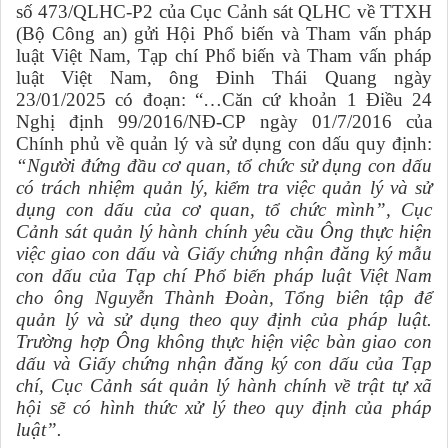
số 473/QLHC-P2 của Cục Cảnh sát QLHC về TTXH
(Bộ Công an) gửi Hội Phổ biến và Tham vấn pháp
luật Việt Nam, Tạp chí Phổ biến và Tham vấn pháp
luật Việt Nam, ông Đinh Thái Quang ngày
23/01/2025 có đoạn: “…Căn cứ khoản 1 Điều 24
Nghị định 99/2016/NĐ-CP ngày 01/7/2016 của
Chính phủ về quản lý và sử dụng con dấu quy định:
“Người đứng đầu cơ quan, tổ chức sử dụng con dấu
có trách nhiệm quản lý, kiểm tra việc quản lý và sử
dụng con dấu của cơ quan, tổ chức mình”, Cục
Cảnh sát quản lý hành chính yêu cầu Ông thực hiện
việc giao con dấu và Giấy chứng nhận đăng ký mẫu
con dấu của Tạp chí Phổ biến pháp luật Việt Nam
cho ông Nguyễn Thành Đoàn, Tổng biên tập để
quản lý và sử dụng theo quy định của pháp luật.
Trường hợp Ông không thực hiện việc bàn giao con
dấu và Giấy chứng nhận đăng ký con dấu của Tạp
chí, Cục Cảnh sát quản lý hành chính về trật tự xã
hội sẽ có hình thức xử lý theo quy định của pháp
luật”.