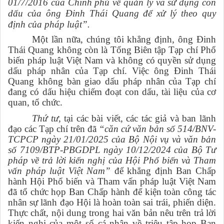
01/7/2016 của Chính phủ về quản lý và sử dụng con
dấu của ông Đinh Thái Quang để xử lý theo quy
định của pháp luật”.
Một lần nữa, chúng tôi khẳng định, ông Đinh
Thái Quang không còn là Tổng Biên tập Tạp chí Phổ
biến pháp luật Việt Nam và không có quyền sử dụng
dấu pháp nhân của Tạp chí. Việc ông Đinh Thái
Quang không bàn giao dấu pháp nhân của Tạp chí
đang có dấu hiệu chiếm đoạt con dấu, tài liệu của cơ
quan, tổ chức.
Thứ tư,
tại các bài viết, các tác giả và ban lãnh
đạo các Tạp chí trên đã
“căn cứ văn bản số 514/BNV-
TCPCP ngày 21/01/2025 của Bộ Nội vụ và văn bản
số 7109/BTP-PBGDPL ngày 10/12/2024 của Bộ Tư
pháp về trả lời kiến nghị của Hội Phổ biến và Tham
vấn pháp luật Việt Nam”
để khẳng định Ban Chấp
hành Hội Phổ biến và Tham vấn pháp luật Việt Nam
đã tổ chức họp Ban Chấp hành để kiện toàn công tác
nhân sự lãnh đạo Hội là hoàn toàn sai trái, phiến diện.
Thực chất, nội dung trong hai văn bản nêu trên trả lời
kiến nghị của một số cá nhân về triệu tập họp Ban