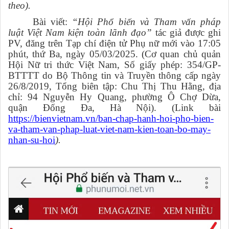
theo).
Bài viết:
“Hội Phổ biến và Tham vấn pháp
luật Việt Nam kiện toàn lãnh đạo”
tác giả được ghi
PV, đăng trên Tạp chí điện tử Phụ nữ mới vào 17:05
phút, thứ Ba, ngày 05/03/2025. (Cơ quan chủ quản
Hội Nữ tri thức Việt Nam, Số giấy phép: 354/GP-
BTTTT do Bộ Thông tin và Truyền thông cấp ngày
26/8/2019, Tổng biên tập: Chu Thị Thu Hằng, địa
chỉ: 94 Nguyễn Hy Quang, phường Ô Chợ Dừa,
quận Đống Đa, Hà Nội). (Link bài
https://bienvietnam.vn/ban-chap-hanh-hoi-pho-bien-
va-tham-van-phap-luat-viet-nam-kien-toan-bo-may-
nhan-su-hoi
).