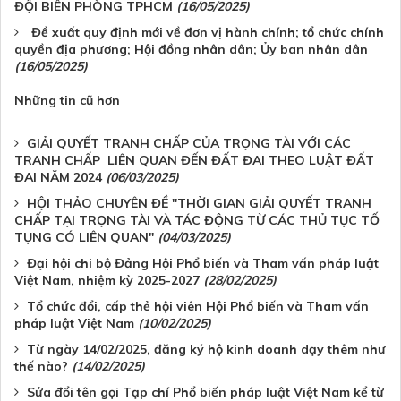
ĐỘI BIÊN PHÒNG TPHCM
(16/05/2025)
Đề xuất quy định mới về đơn vị hành chính; tổ chức chính
quyền địa phương; Hội đồng nhân dân; Ủy ban nhân dân
(16/05/2025)
Những tin cũ hơn
GIẢI QUYẾT TRANH CHẤP CỦA TRỌNG TÀI VỚI CÁC
TRANH CHẤP LIÊN QUAN ĐẾN ĐẤT ĐAI THEO LUẬT ĐẤT
ĐAI NĂM 2024
(06/03/2025)
HỘI THẢO CHUYÊN ĐỀ "THỜI GIAN GIẢI QUYẾT TRANH
CHẤP TẠI TRỌNG TÀI VÀ TÁC ĐỘNG TỪ CÁC THỦ TỤC TỐ
TỤNG CÓ LIÊN QUAN"
(04/03/2025)
Đại hội chi bộ Đảng Hội Phổ biến và Tham vấn pháp luật
Việt Nam, nhiệm kỳ 2025-2027
(28/02/2025)
Tổ chức đổi, cấp thẻ hội viên Hội Phổ biến và Tham vấn
pháp luật Việt Nam
(10/02/2025)
Từ ngày 14/02/2025, đăng ký hộ kinh doanh dạy thêm như
thế nào?
(14/02/2025)
Sửa đổi tên gọi Tạp chí Phổ biến pháp luật Việt Nam kể từ