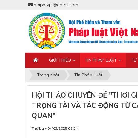
hoipbtvpl@gmail.com
GIỚI THIỆU
TIN PHÁP LUẬT
TƯ
Trang nhất
Tin Pháp Luật
HỘI THẢO CHUYÊN ĐỀ "THỜI G
TRỌNG TÀI VÀ TÁC ĐỘNG TỪ C
QUAN"
Thứ ba - 04/03/2025 08:34