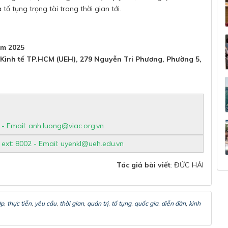
ố tụng trọng tài trong thời gian tới.
ăm 2025
 Kinh tế TP.HCM (UEH), 279 Nguyễn Tri Phương, Phường 5,
- Email:
anh.luong@viac.org.vn
 ext: 8002 - Email:
uyenkl@ueh.edu.vn
Tác giả bài viết
: ĐỨC HẢI
ợp
,
thực tiễn
,
yêu cầu
,
thời gian
,
quản trị
,
tố tụng
,
quốc gia
,
diễn đàn
,
kinh