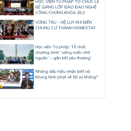
HỌC VIỆN TƯ PHÁP TỔ CHỨC LỄ
BẾ GIẢNG LỚP ĐÀO ĐẠO NGHỀ
CÔNG CHỨNG KHÓA 26.2
VŨNG TÀU - HỆ LỤY KHI BIẾN
CHUNG CƯ THÀNH HOMESTAY
Học viện Tư pháp: Tổ chức
chương trình “uống nước nhớ
nguồn” – gắn kết yêu thương”
Những dấu hiệu nhận biết và
khung hình phạt về tội vu khống?