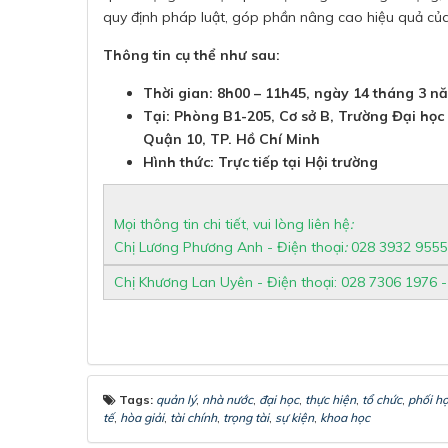
quy định pháp luật, góp phần nâng cao hiệu quả của t
Thông tin cụ thể như sau:
Thời gian: 8h00 – 11h45, ngày 14 tháng 3 n
Tại: Phòng B1-205, Cơ sở B, Trường Đại học
Quận 10, TP. Hồ Chí Minh
Hình thức: Trực tiếp tại Hội trường
Mọi thông tin chi tiết, vui lòng liên hệ
:
Chị Lương Phương Anh - Điện thoại
:
028 3932 9555 
Chị Khương Lan Uyên - Điện thoại:
028 7306 1976
-
Tags:
quản lý
,
nhà nước
,
đại học
,
thực hiện
,
tổ chức
,
phối h
tế
,
hòa giải
,
tài chính
,
trọng tài
,
sự kiện
,
khoa học