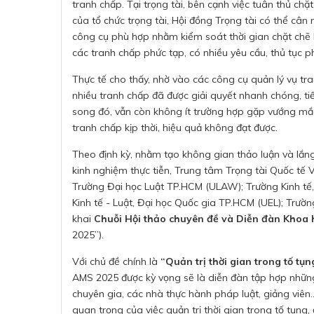
tranh chấp. Tại trọng tài, bên cạnh việc tuân thủ chặ
của tổ chức trọng tài, Hội đồng Trọng tài có thể câ
công cụ phù hợp nhằm kiểm soát thời gian chặt chẽ hơ
các tranh chấp phức tạp, có nhiều yêu cầu, thủ tục ph
Thực tế cho thấy, nhờ vào các công cụ quản lý vụ tra
nhiều tranh chấp đã được giải quyết nhanh chóng, tiết
song đó, vẫn còn không ít trường hợp gặp vướng mắc 
tranh chấp kịp thời, hiệu quả không đạt được.
Theo định kỳ, nhằm tạo không gian thảo luận và lắn
kinh nghiệm thực tiễn, Trung tâm Trọng tài Quốc tế 
Trường Đại học Luật TP.HCM (ULAW); Trường Kinh tế
Kinh tế - Luật, Đại học Quốc gia TP.HCM (UEL); Trường
khai
Chuỗi Hội thảo chuyên đề và Diễn đàn Khoa h
2025”).
Với chủ đề chính là
“Quản trị thời gian trong tố tụn
AMS 2025 được kỳ vọng sẽ là diễn đàn tập hợp những ý 
chuyên gia, các nhà thực hành pháp luật, giảng viên…
quan trọng của việc quản trị thời gian trong tố tụng,