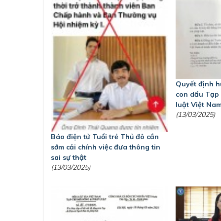
Quyết định hủ
con dấu Tạp 
luật Việt Na
(13/03/2025)
Báo điện tử Tuổi trẻ Thủ đô cần
sớm cải chính việc đưa thông tin
sai sự thật
(13/03/2025)