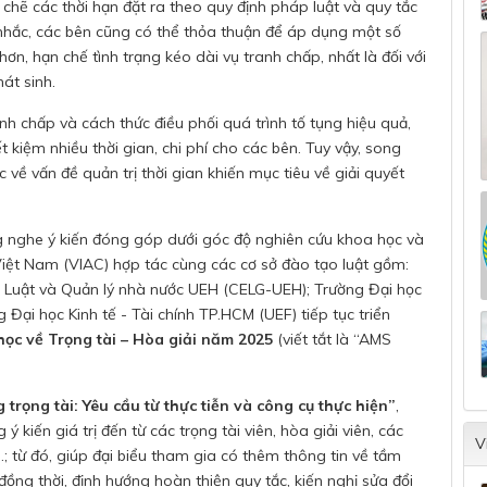
t chẽ các thời hạn đặt ra theo quy định pháp luật và quy tắc
n nhắc, các bên cũng có thể thỏa thuận để áp dụng một số
n, hạn chế tình trạng kéo dài vụ tranh chấp, nhất là đối với
át sinh.
nh chấp và cách thức điều phối quá trình tố tụng hiệu quả,
 kiệm nhiều thời gian, chi phí cho các bên. Tuy vậy, song
về vấn đề quản trị thời gian khiến mục tiêu về giải quyết
g nghe ý kiến đóng góp dưới góc độ nghiên cứu khoa học và
Việt Nam (VIAC) hợp tác cùng các cơ sở đào tạo luật gồm:
, Luật và Quản lý nhà nước UEH (CELG-UEH); Trường Đại học
 Đại học Kinh tế - Tài chính TP.HCM (UEF) tiếp tục triển
ọc về Trọng tài – Hòa giải năm 2025
(viết tắt là “AMS
g trọng tài: Yêu cầu từ thực tiễn và công cụ thực hiện”
,
kiến giá trị đến từ các trọng tài viên, hòa giải viên, các
V
; từ đó, giúp đại biểu tham gia có thêm thông tin về tầm
 đồng thời, định hướng hoàn thiện quy tắc, kiến nghị sửa đổi