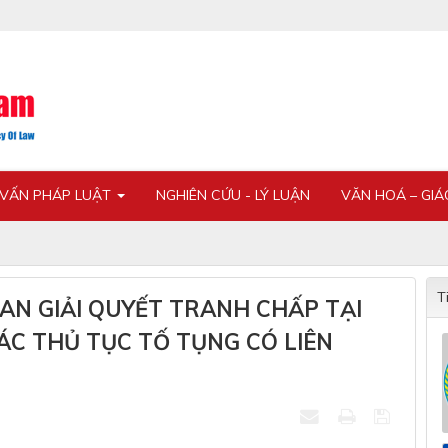
 VẤN PHÁP LUẬT
NGHIÊN CỨU - LÝ LUẬN
VĂN HOÁ – GI
T
IAN GIẢI QUYẾT TRANH CHẤP TẠI
ÁC THỦ TỤC TỐ TỤNG CÓ LIÊN