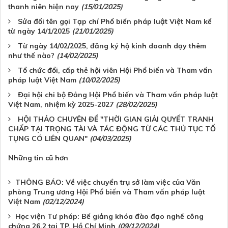
thanh niên hiện nay
(15/01/2025)
Sửa đổi tên gọi Tạp chí Phổ biến pháp luật Việt Nam kể
từ ngày 14/1/2025
(21/01/2025)
Từ ngày 14/02/2025, đăng ký hộ kinh doanh dạy thêm
như thế nào?
(14/02/2025)
Tổ chức đổi, cấp thẻ hội viên Hội Phổ biến và Tham vấn
pháp luật Việt Nam
(10/02/2025)
Đại hội chi bộ Đảng Hội Phổ biến và Tham vấn pháp luật
Việt Nam, nhiệm kỳ 2025-2027
(28/02/2025)
HỘI THẢO CHUYÊN ĐỀ "THỜI GIAN GIẢI QUYẾT TRANH
CHẤP TẠI TRỌNG TÀI VÀ TÁC ĐỘNG TỪ CÁC THỦ TỤC TỐ
TỤNG CÓ LIÊN QUAN"
(04/03/2025)
Những tin cũ hơn
THÔNG BÁO: Về việc chuyển trụ sở làm việc của Văn
phòng Trung ương Hội Phổ biến và Tham vấn pháp luật
Việt Nam
(02/12/2024)
Học viện Tư pháp: Bế giảng khóa đào đạo nghề công
chứng 26.2 tại TP. Hồ Chí Minh
(09/12/2024)