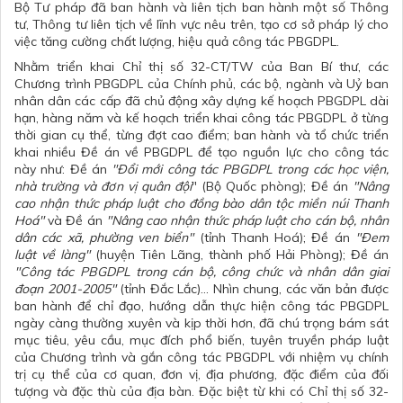
Bộ Tư pháp đã ban hành và liên tịch ban hành một số Thông
tư, Thông tư liên tịch về lĩnh vực nêu trên, tạo cơ sở pháp lý cho
việc tăng cường chất lượng, hiệu quả công tác PBGDPL.
Nhằm triển khai Chỉ thị số 32-CT/TW của Ban Bí thư, các
Chương trình PBGDPL của Chính phủ, các bộ, ngành và Uỷ ban
nhân dân các cấp đã chủ động xây dựng kế hoạch PBGDPL dài
hạn, hàng năm và kế hoạch triển khai công tác PBGDPL ở từng
thời gian cụ thể, từng đợt cao điểm; ban hành và tổ chức triển
khai nhiều Đề án về PBGDPL để tạo nguồn lực cho công tác
này như: Đề án
"Đổi mới công tác PBGDPL trong các học viện,
nhà trường và đơn vị quân đội
" (Bộ Quốc phòng); Đề án
"Nâng
cao nhận thức pháp luật cho đồng bào dân tộc miền núi Thanh
Hoá"
và Đề án
"Nâng cao nhận thức pháp luật cho cán bộ, nhân
dân các xã, phường ven biển"
(tỉnh Thanh Hoá); Đề án
"Đem
luật về làng"
(huyện Tiên Lãng, thành phố Hải Phòng); Đề án
"Công tác PBGDPL
trong cán bộ, công chức và nhân dân giai
đoạn 2001-2005"
(tỉnh Đắc Lắc)... Nhìn chung, các văn bản được
ban hành để chỉ đạo, hướng dẫn thực hiện công tác PBGDPL
ngày càng thường xuyên và kịp thời hơn, đã chú trọng bám sát
mục tiêu, yêu cầu, mục đích phổ biến, tuyên truyền pháp luật
của Chương trình và gắn công tác PBGDPL với nhiệm vụ chính
trị cụ thể của cơ quan, đơn vị, địa phương, đặc điểm của đối
tượng và đặc thù của địa bàn. Đặc biệt từ khi có Chỉ thị số 32-