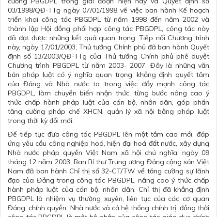
cường PBGDPL trong giai đoạn hiện nay và Quyết định số
03/1998/QĐ-TTg ngày 07/01/1998 về việc ban hành Kế hoạch
triển khai công tác PBGDPL từ năm 1998 đến năm 2002 và
thành lập Hội đồng phối hợp công tác PBGDPL, công tác này
đã đạt được những kết quả quan trọng. Tiếp nối Chương trình
này, ngày 17/01/2003, Thủ tướng Chính phủ đã ban hành Quyết
định số 13/2003/QĐ-TTg của Thủ tướng Chính phủ phê duyệt
Chương trình PBGDPL từ năm 2003- 2007. Đây là những văn
bản pháp luật có ý nghĩa quan trọng, khẳng định quyết tâm
của Đảng và Nhà nước ta trong việc đẩy mạnh công tác
PBGDPL, làm chuyển biến nhận thức, từng bước nâng cao ý
thức chấp hành pháp luật của cán bộ, nhân dân, góp phần
tăng cường pháp chế XHCN, quản lý xã hội bằng pháp luật
trong thời kỳ đổi mới.
Để tiếp tục đưa công tác PBGDPL lên một tầm cao mới, đáp
ứng yêu cầu công nghiệp hoá, hiện đại hoá đất nước, xây dựng
Nhà nước pháp quyền Việt Nam xã hội chủ nghĩa, ngày 09
tháng 12 năm 2003, Ban Bí thư Trung ương Đảng cộng sản Việt
Nam đã ban hành Chỉ thị số 32-CT/TW về tăng cường sự lãnh
đạo của Đảng trong công tác PBGDPL, nâng cao ý thức chấp
hành pháp luật của cán bộ, nhân dân. Chỉ thị đã khẳng định
PBGDPL là nhiệm vụ thường xuyên, liên tục của các cơ quan
Đảng, chính quyền, Nhà nước và cả hệ thống chính trị, đồng thời