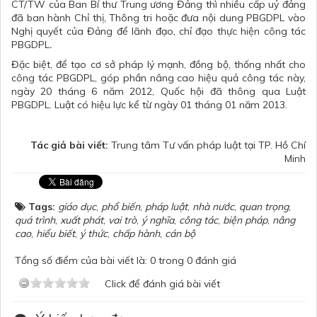
CT/TW của Ban Bí thư Trung ương Đảng thì nhiều cấp uỷ đảng
đã ban hành Chỉ thị, Thông tri hoặc đưa nội dung PBGDPL vào
Nghị quyết của Đảng để lãnh đạo, chỉ đạo thực hiện công tác
PBGDPL
.
Đặc biệt, để tạo cơ sở pháp lý mạnh, đồng bộ, thống nhất cho
công tác PBGDPL, góp phần nâng cao hiệu quả công tác này,
ngày 20 tháng 6 năm 2012, Quốc hội đã thông qua Luật
PBGDPL. Luật có hiệu lực kể từ ngày 01 tháng 01 năm 2013.
Tác giả bài viết:
Trung tâm Tư vấn pháp luật tại TP. Hồ Chí
Minh
Tags:
giáo dục
,
phổ biến
,
pháp luật
,
nhà nước
,
quan trọng
,
quá trình
,
xuất phát
,
vai trò
,
ý nghĩa
,
công tác
,
biện pháp
,
nâng
cao
,
hiểu biết
,
ý thức
,
chấp hành
,
cán bộ
Tổng số điểm của bài viết là: 0 trong 0 đánh giá
Click để đánh giá bài viết