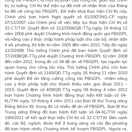
công tác PBGDPL là một bộ phận của công tác giáo dục chính
trị, tư tưởng. Chỉ thị thể hiện sự đổi mới về nhận thức của Đảng
ta đối với công tác PBGDPL. Để triển khai thực hiện Chỉ thị này,
Chính phủ ban hành Nghị quyết số 61/2007/NQ-CP ngày
07/12/2007 của Chính phủ về việc tiếp tục thực hiện Chỉ thị số
32-CT/TW; Quyết định số 212/2004/QĐ-TTg ngày 16 tháng 12
năm 2004 phê duyệt Chương trình hành động quốc gia PBGDPL
và nâng cao ý thức chấp hành pháp luật cho cán bộ, nhân dân
ở xã, phường, thị trấn từ năm 2005 đến năm 2010. Tiếp đó ngày
12/3/2008, Thủ tướng Chính phủ đã ban hành Quyết định số
37/2008/QĐ-TTg phê duyệt Chương trình PBGDPL từ năm 2008
đến năm 2012, trong đó có 04 đề án về PBGDPL tạo nguồn lực
quan trọng cho công tác này. Thủ tướng Chính phủ còn ban
hành Quyết định số 2160/QĐ-TTg ngày 26 tháng 11 năm 2010
phê duyệt Đề án tăng cường công tác PBGDPL nhằm nâng
cao ý thức pháp luật cho thanh thiếu niên giai đoạn 2011 –
2015; Quyết định số 409/QĐ-TTg ngày 09 tháng 4 năm 2012
ban hành Chương trình hành động thực hiện Kết luận số 04-
KL/TW ngày 19 tháng 4 năm 2011 của Ban Bí thư Trung ương
Đảng (khóa XI), trong đó có nhiều đề án về PBGDPL. Ban Bí thư
Trung ương Đảng đã ban hành Kết luận số 04-KL/TW ngày
19/4/2011 về kết quả thực hiện Chỉ thị số 32-CT/TW. Bên cạnh
đó, các Bộ, ngành, đoàn thể ở trung ương và các địa phương
đã ban hành nhiều Chương trình, kế hoạch PBGDPL. Ngoài ra,