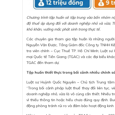
Chương trình tập huấn sẽ tập trung vào bốn nhóm nộ
độ thuế áp dụng đối với doanh nghiệp nhỏ và vừa; T
khó khăn, vướng mắc phát sinh trong thực tế.
Các chuyên gia tham gia tập huấn là những người 
Nguyễn Văn Được, Tổng Giám đốc Công ty TNHH Kế 
tra viên chính – Cục Thuế TP. Hồ Chí Minh; Luật s
mại Quốc tế Tiền Giang (TGAC) và các đại biểu khác
TGAC đến tham dự.
Tập huấn thiết thực trong bối cảnh nhiều chính 
Luật sư Huỳnh Quốc Nguyên – Chủ tịch Trung tâm 
“Trong bối cảnh pháp luật thuế thay đổi liên tục, 
doanh nghiệp nhỏ, vừa là vô cùng cần thiết. Nhiều t
vì thiếu thông tin hoặc hiểu chưa đúng quy định. B
động phòng tránh rủi ro và đảm bảo hoạt động kinh 