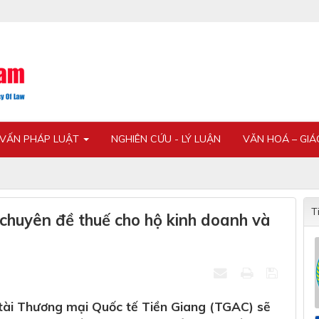
 VẤN PHÁP LUẬT
NGHIÊN CỨU - LÝ LUẬN
VĂN HOÁ – GI
T
chuyên đề thuế cho hộ kinh doanh và
ài Thương mại Quốc tế Tiền Giang (TGAC) sẽ