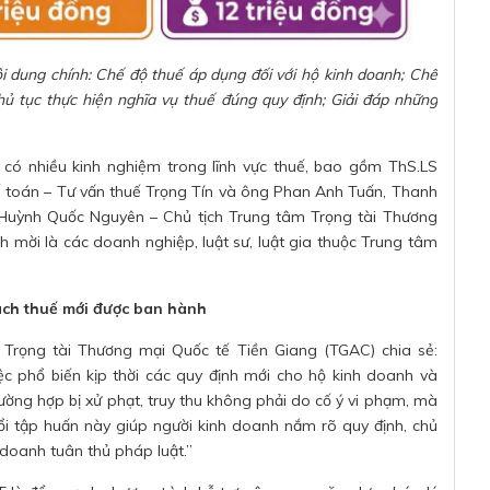
i dung chính: Chế độ thuế áp dụng đối với hộ kinh doanh; Chế
hủ tục thực hiện nghĩa vụ thuế đúng quy định; Giải đáp những
có nhiều kinh nghiệm trong lĩnh vực thuế, bao gồm ThS.LS
toán – Tư vấn thuế Trọng Tín và ông Phan Anh Tuấn, Thanh
ư Huỳnh Quốc Nguyên – Chủ tịch Trung tâm Trọng tài Thương
h mời là các doanh nghiệp, luật sư, luật gia thuộc Trung tâm
sách thuế mới được ban hành
Trọng tài Thương mại Quốc tế Tiền Giang (TGAC) chia sẻ:
việc phổ biến kịp thời các quy định mới cho hộ kinh doanh và
rường hợp bị xử phạt, truy thu không phải do cố ý vi phạm, mà
uổi tập huấn này giúp người kinh doanh nắm rõ quy định, chủ
doanh tuân thủ pháp luật.”