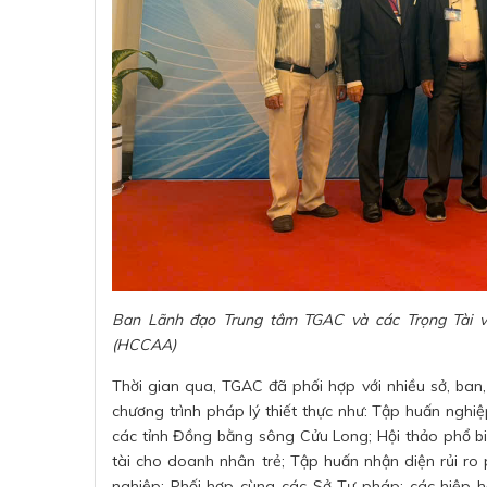
Ban Lãnh đạo Trung tâm TGAC và các Trọng Tài v
(HCCAA)
Thời gian qua, TGAC đã phối hợp với nhiều sở, ban,
chương trình pháp lý thiết thực như: Tập huấn nghi
các tỉnh Đồng bằng sông Cửu Long; Hội thảo phổ b
tài cho doanh nhân trẻ; Tập huấn nhận diện rủi ro
nghiệp; Phối hợp cùng các Sở Tư pháp; các hiệp 