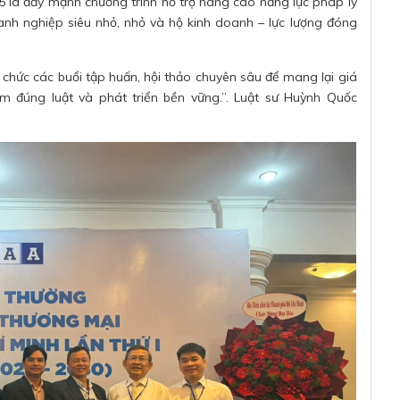
là đẩy mạnh chương trình hỗ trợ nâng cao năng lực pháp lý
nh nghiệp siêu nhỏ, nhỏ và hộ kinh doanh – lực lượng đóng
chức các buổi tập huấn, hội thảo chuyên sâu để mang lại giá
làm đúng luật và phát triển bền vững.”. Luật sư Huỳnh Quốc