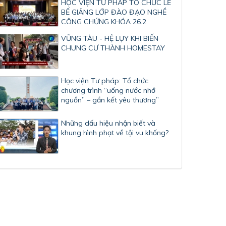
HỌC VIỆN TƯ PHÁP TỔ CHỨC LỄ
BẾ GIẢNG LỚP ĐÀO ĐẠO NGHỀ
CÔNG CHỨNG KHÓA 26.2
VŨNG TÀU - HỆ LỤY KHI BIẾN
CHUNG CƯ THÀNH HOMESTAY
Học viện Tư pháp: Tổ chức
chương trình “uống nước nhớ
nguồn” – gắn kết yêu thương”
Những dấu hiệu nhận biết và
khung hình phạt về tội vu khống?