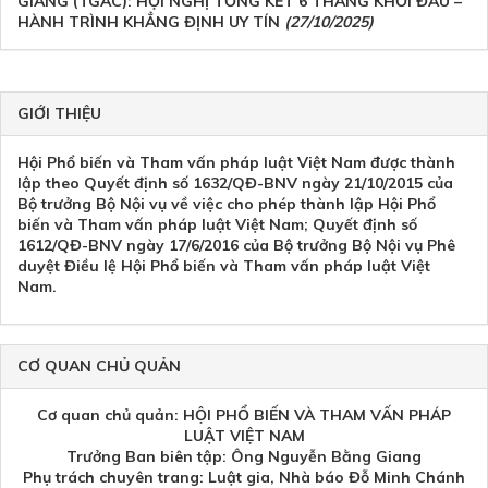
GIANG (TGAC): HỘI NGHỊ TỔNG KẾT 6 THÁNG KHỞI ĐẦU –
HÀNH TRÌNH KHẲNG ĐỊNH UY TÍN
(27/10/2025)
GIỚI THIỆU
Hội Phổ biến và Tham vấn pháp luật Việt Nam được thành
lập theo Quyết định số 1632/QĐ-BNV ngày 21/10/2015 của
Bộ trưởng Bộ Nội vụ về việc cho phép thành lập Hội Phổ
biến và Tham vấn pháp luật Việt Nam; Quyết định số
1612/QĐ-BNV ngày 17/6/2016 của Bộ trưởng Bộ Nội vụ Phê
duyệt Điều lệ Hội Phổ biến và Tham vấn pháp luật Việt
Nam.
CƠ QUAN CHỦ QUẢN
Cơ quan chủ quản: HỘI PHỔ BIẾN VÀ THAM VẤN PHÁP
LUẬT VIỆT NAM
Trưởng Ban biên tập: Ông Nguyễn Bằng Giang
Phụ trách chuyên trang: Luật gia, Nhà báo Đỗ Minh Chánh