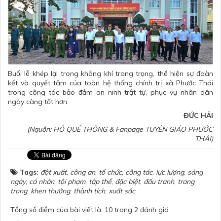
Buổi lễ khép lại trong không khí trang trọng, thể hiện sự đoàn
kết và quyết tâm của toàn hệ thống chính trị xã Phước Thái
trong công tác bảo đảm an ninh trật tự, phục vụ nhân dân
ngày càng tốt hơn.
ĐỨC HẢI
(Nguồn: HỒ QUẾ THÔNG & Fanpage TUYÊN GIÁO PHƯỚC
THÁI)
Tags:
đột xuất
,
công an
,
tổ chức
,
công tác
,
lực lượng
,
sáng
ngày
,
cá nhân
,
tội phạm
,
tập thể
,
đặc biệt
,
đấu tranh
,
trang
trọng
,
khen thưởng
,
thành tích
,
xuất sắc
Tổng số điểm của bài viết là: 10 trong 2 đánh giá