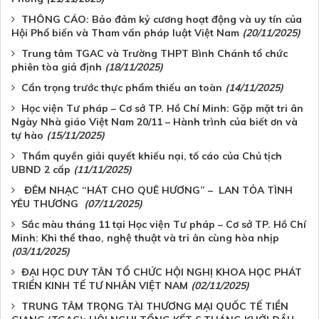
THÔNG CÁO: Bảo đảm kỷ cương hoạt động và uy tín của
Hội Phổ biến và Tham vấn pháp luật Việt Nam
(20/11/2025)
Trung tâm TGAC và Trường THPT Bình Chánh tổ chức
phiên tòa giả định
(18/11/2025)
Cẩn trọng trước thực phẩm thiếu an toàn
(14/11/2025)
Học viện Tư pháp – Cơ sở TP. Hồ Chí Minh: Gặp mặt tri ân
Ngày Nhà giáo Việt Nam 20/11 – Hành trình của biết ơn và
tự hào
(15/11/2025)
Thẩm quyền giải quyết khiếu nại, tố cáo của Chủ tịch
UBND 2 cấp
(11/11/2025)
ĐÊM NHẠC “HÁT CHO QUÊ HƯƠNG” – LAN TỎA TÌNH
YÊU THƯƠNG
(07/11/2025)
Sắc màu tháng 11 tại Học viện Tư pháp – Cơ sở TP. Hồ Chí
Minh: Khi thể thao, nghệ thuật và tri ân cùng hòa nhịp
(03/11/2025)
ĐẠI HỌC DUY TÂN TỔ CHỨC HỘI NGHỊ KHOA HỌC PHÁT
TRIỂN KINH TẾ TƯ NHÂN VIỆT NAM
(02/11/2025)
TRUNG TÂM TRỌNG TÀI THƯƠNG MẠI QUỐC TẾ TIỀN