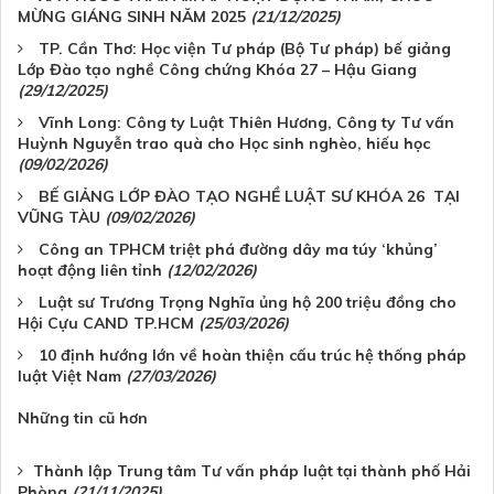
MỪNG GIÁNG SINH NĂM 2025
(21/12/2025)
TP. Cần Thơ: Học viện Tư pháp (Bộ Tư pháp) bế giảng
Lớp Đào tạo nghề Công chứng Khóa 27 – Hậu Giang
(29/12/2025)
Vĩnh Long: Công ty Luật Thiên Hương, Công ty Tư vấn
Huỳnh Nguyễn trao quà cho Học sinh nghèo, hiếu học
(09/02/2026)
BẾ GIẢNG LỚP ĐÀO TẠO NGHỀ LUẬT SƯ KHÓA 26 TẠI
VŨNG TÀU
(09/02/2026)
Công an TPHCM triệt phá đường dây ma túy ‘khủng’
hoạt động liên tỉnh
(12/02/2026)
Luật sư Trương Trọng Nghĩa ủng hộ 200 triệu đồng cho
Hội Cựu CAND TP.HCM
(25/03/2026)
10 định hướng lớn về hoàn thiện cấu trúc hệ thống pháp
luật Việt Nam
(27/03/2026)
Những tin cũ hơn
Thành lập Trung tâm Tư vấn pháp luật tại thành phố Hải
Phòng
(21/11/2025)