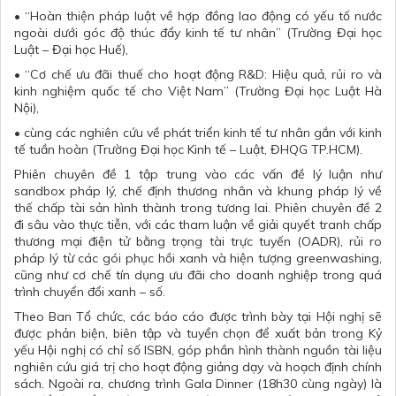
• “Hoàn thiện pháp luật về hợp đồng lao động có yếu tố nước
ngoài dưới góc độ thúc đẩy kinh tế tư nhân” (Trường Đại học
Luật – Đại học Huế),
• “Cơ chế ưu đãi thuế cho hoạt động R&D: Hiệu quả, rủi ro và
kinh nghiệm quốc tế cho Việt Nam” (Trường Đại học Luật Hà
Nội),
• cùng các nghiên cứu về phát triển kinh tế tư nhân gắn với kinh
tế tuần hoàn (Trường Đại học Kinh tế – Luật, ĐHQG TP.HCM).
Phiên chuyên đề 1 tập trung vào các vấn đề lý luận như
sandbox pháp lý, chế định thương nhân và khung pháp lý về
thế chấp tài sản hình thành trong tương lai. Phiên chuyên đề 2
đi sâu vào thực tiễn, với các tham luận về giải quyết tranh chấp
thương mại điện tử bằng trọng tài trực tuyến (OADR), rủi ro
pháp lý từ các gói phục hồi xanh và hiện tượng greenwashing,
cũng như cơ chế tín dụng ưu đãi cho doanh nghiệp trong quá
trình chuyển đổi xanh – số.
Theo Ban Tổ chức, các báo cáo được trình bày tại Hội nghị sẽ
được phản biện, biên tập và tuyển chọn để xuất bản trong Kỷ
yếu Hội nghị có chỉ số ISBN, góp phần hình thành nguồn tài liệu
nghiên cứu giá trị cho hoạt động giảng dạy và hoạch định chính
sách. Ngoài ra, chương trình Gala Dinner (18h30 cùng ngày) là