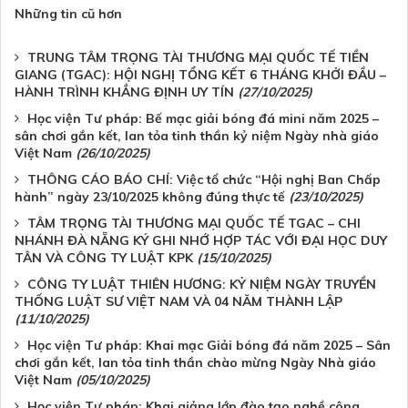
Những tin cũ hơn
TRUNG TÂM TRỌNG TÀI THƯƠNG MẠI QUỐC TẾ TIỀN
GIANG (TGAC): HỘI NGHỊ TỔNG KẾT 6 THÁNG KHỞI ĐẦU –
HÀNH TRÌNH KHẲNG ĐỊNH UY TÍN
(27/10/2025)
Học viện Tư pháp: Bế mạc giải bóng đá mini năm 2025 –
sân chơi gắn kết, lan tỏa tinh thần kỷ niệm Ngày nhà giáo
Việt Nam
(26/10/2025)
THÔNG CÁO BÁO CHÍ: Việc tổ chức “Hội nghị Ban Chấp
hành” ngày 23/10/2025 không đúng thực tế
(23/10/2025)
TÂM TRỌNG TÀI THƯƠNG MẠI QUỐC TẾ TGAC – CHI
NHÁNH ĐÀ NẴNG KÝ GHI NHỚ HỢP TÁC VỚI ĐẠI HỌC DUY
TÂN VÀ CÔNG TY LUẬT KPK
(15/10/2025)
CÔNG TY LUẬT THIÊN HƯƠNG: KỶ NIỆM NGÀY TRUYỀN
THỐNG LUẬT SƯ VIỆT NAM VÀ 04 NĂM THÀNH LẬP
(11/10/2025)
Học viện Tư pháp: Khai mạc Giải bóng đá năm 2025 – Sân
chơi gắn kết, lan tỏa tinh thần chào mừng Ngày Nhà giáo
Việt Nam
(05/10/2025)
Học viện Tư pháp: Khai giảng lớp đào tạo nghề công