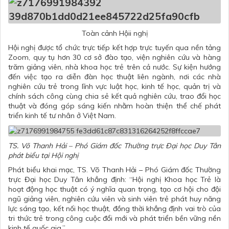
Toàn cảnh Hộii nghị
Hội nghị được tổ chức trực tiếp kết hợp trực tuyến qua nền tảng
Zoom, quy tụ hơn 30 cơ sở đào tạo, viện nghiên cứu và hàng
trăm giảng viên, nhà khoa học trẻ trên cả nước. Sự kiện hướng
đến việc tạo ra diễn đàn học thuật liên ngành, nơi các nhà
nghiên cứu trẻ trong lĩnh vực luật học, kinh tế học, quản trị và
chính sách công cùng chia sẻ kết quả nghiên cứu, trao đổi học
thuật và đóng góp sáng kiến nhằm hoàn thiện thể chế phát
triển kinh tế tư nhân ở Việt Nam.
TS. Võ Thanh Hải – Phó Giám đốc Thường trực Đại học Duy Tân
phát biểu tại Hội nghị
Phát biểu khai mạc, TS. Võ Thanh Hải – Phó Giám đốc Thường
trực Đại học Duy Tân khẳng định: “Hội nghị Khoa học Trẻ là
hoạt động học thuật có ý nghĩa quan trọng, tạo cơ hội cho đội
ngũ giảng viên, nghiên cứu viên và sinh viên trẻ phát huy năng
lực sáng tạo, kết nối học thuật, đồng thời khẳng định vai trò của
tri thức trẻ trong công cuộc đổi mới và phát triển bền vững nền
kinh tế quốc gia.”