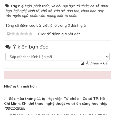
Tags:
lý luận
,
phát triển
,
xã hội
,
đại học
,
tổ chức
,
cơ sở
,
phối
hợp
,
hội nghị
,
kinh tế
,
chủ đề
,
vấn đề
,
đào tạo
,
khoa học
,
duy
tân
,
ngôn ngữ
,
nhân văn
,
mạng lưới
,
tư nhân
Tổng số điểm của bài viết là: 0 trong 0 đánh giá
Click để đánh giá bài viết
Ý kiến bạn đọc
Ẩn/Hiện ý kiến
Những tin mới hơn
Sắc màu tháng 11 tại Học viện Tư pháp – Cơ sở TP. Hồ
Chí Minh: Khi thể thao, nghệ thuật và tri ân cùng hòa nhịp
(03/11/2025)