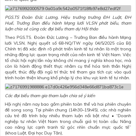
PGS.TS Đoàn Đức Lương, Hiệu trưởng trường ĐH Luật, ĐH
Huế, Trưởng Ban điều hành Mạng lưới VLSN phát biểu, tham
luận chia sẻ cùng các đại biểu tham dự Hội thảo
Theo PGS.TS. Đoàn Đức Lương – Trưởng Ban điều hành Mạng
lưới VLSN, Nghị quyết số 68-NQ/TW ngày 04/5/2025 của Bộ
Chính trị đã xác định rõ phát triển kinh tế tư nhân là một trong
những động lực quan trọng nhất của nền kinh tế Việt Nam. Việc
tổ chức hội nghị lần này không chỉ mang ý nghĩa khoa học, mà
còn là hành động thiết thực nhằm cụ thể hóa tinh thần Nghị
quyết, thúc đẩy đội ngũ trí thức trẻ tham gia tích cực vào quá
trình hoàn thiện khung khổ pháp lý cho khu vực kinh tế tư nhân.
Các đại biểu tham gia tham luận chia sẻ ý kiến
Hội nghị năm nay bao gồm phiên toàn thể và hai phiên chuyên
đề song song. Tại phiên chung (14h30–15h45), các nhà nghiên
cứu trẻ đã trình bày nhiều tham luận nổi bật như: • “Doanh
nghiệp tư nhân Việt Nam trong chuỗi giá trị toàn cầu: Nâng
cao năng lực cạnh tranh từ góc nhìn chuẩn mực quốc tế”
(khoa Luật, Đại học Duy Tân),