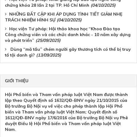
chứng khóa 28 lần 2 tại TP. Hồ Chí Minh
(04/10/2025)
NHỮNG BẤT CẬP KHI ÁP DỤNG TÌNH TIẾT GIẢM NHẸ
TRÁCH NHIỆM HÌNH SỰ
(04/10/2025)
Học viện Tư pháp: Hội thảo khoa học “Khoa Đào tạo
Công chứng viên và các chức danh khác - 10 năm xây dựng
và phát triển”
(25/09/2025)
Dùng “mã tấu” chém người gây thương tích có thể bị truy
tố tội danh gì?
(13/09/2025)
GIỚI THIỆU
Hội Phổ biến và Tham vấn pháp luật Việt Nam được thành
lập theo Quyết định số 1632/QĐ-BNV ngày 21/10/2015 của
Bộ trưởng Bộ Nội vụ về việc cho phép thành lập Hội Phổ
biến và Tham vấn pháp luật Việt Nam; Quyết định số
1612/QĐ-BNV ngày 17/6/2016 của Bộ trưởng Bộ Nội vụ Phê
duyệt Điều lệ Hội Phổ biến và Tham vấn pháp luật Việt
Nam.