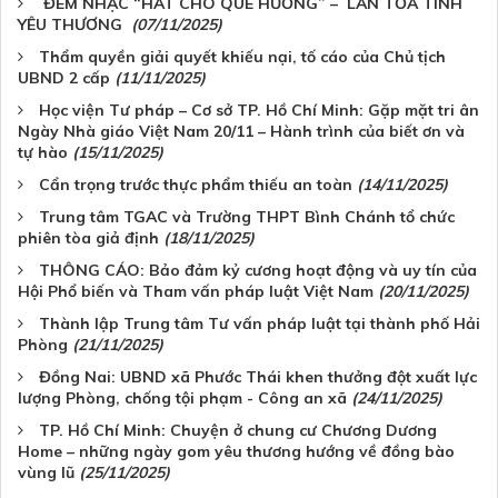
ĐÊM NHẠC “HÁT CHO QUÊ HƯƠNG” – LAN TỎA TÌNH
YÊU THƯƠNG
(07/11/2025)
Thẩm quyền giải quyết khiếu nại, tố cáo của Chủ tịch
UBND 2 cấp
(11/11/2025)
Học viện Tư pháp – Cơ sở TP. Hồ Chí Minh: Gặp mặt tri ân
Ngày Nhà giáo Việt Nam 20/11 – Hành trình của biết ơn và
tự hào
(15/11/2025)
Cẩn trọng trước thực phẩm thiếu an toàn
(14/11/2025)
Trung tâm TGAC và Trường THPT Bình Chánh tổ chức
phiên tòa giả định
(18/11/2025)
THÔNG CÁO: Bảo đảm kỷ cương hoạt động và uy tín của
Hội Phổ biến và Tham vấn pháp luật Việt Nam
(20/11/2025)
Thành lập Trung tâm Tư vấn pháp luật tại thành phố Hải
Phòng
(21/11/2025)
Đồng Nai: UBND xã Phước Thái khen thưởng đột xuất lực
lượng Phòng, chống tội phạm - Công an xã
(24/11/2025)
TP. Hồ Chí Minh: Chuyện ở chung cư Chương Dương
Home – những ngày gom yêu thương hướng về đồng bào
vùng lũ
(25/11/2025)