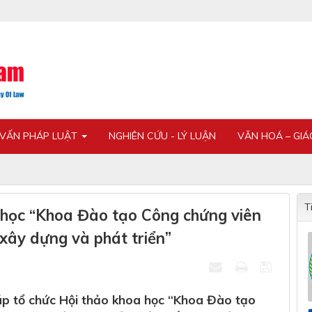
 VẤN PHÁP LUẬT
NGHIÊN CỨU - LÝ LUẬN
VĂN HOÁ – GI
T
 học “Khoa Đào tạo Công chứng viên
xây dựng và phát triển”
háp tổ chức Hội thảo khoa học “Khoa Đào tạo