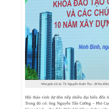
Nhà giáo Ưu tú, TS. Nguyễn Xuân Thu – Bí thư Đản
Hội thảo vinh dự đón tiếp nhiều đại biểu đến 
Trong đó có: ông Nguyễn Tấn Cường – Phó Cục