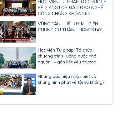
HỌC VIỆN TƯ PHÁP TỔ CHỨC LỄ
BẾ GIẢNG LỚP ĐÀO ĐẠO NGHỀ
CÔNG CHỨNG KHÓA 26.2
VŨNG TÀU - HỆ LỤY KHI BIẾN
CHUNG CƯ THÀNH HOMESTAY
Học viện Tư pháp: Tổ chức
chương trình “uống nước nhớ
nguồn” – gắn kết yêu thương”
Những dấu hiệu nhận biết và
khung hình phạt về tội vu khống?