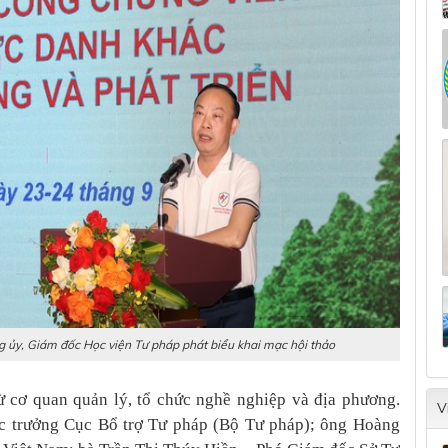
g ủy, Giám đốc Học viện Tư pháp phát biểu khai mạc hội thảo
từ cơ quan quản lý, tổ chức nghề nghiệp và địa phương.
V
 trưởng Cục Bổ trợ Tư pháp (Bộ Tư pháp); ông Hoàng