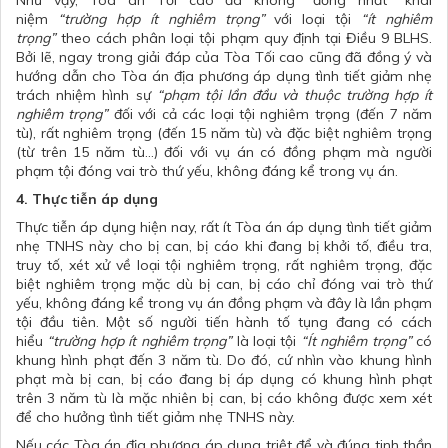
Như vậy, Tòa án Tối cao đã không “đồng nhất” khái
niệm
“trường hợp ít nghiêm trọng”
với loại tội
“ít nghiêm
trọng”
theo cách phân loại tội phạm quy định tại Điều 9 BLHS.
Bởi lẽ, ngay trong giải đáp của Tòa Tối cao cũng đã đồng ý và
hướng dẫn cho Tòa án địa phương áp dụng tình tiết giảm nhẹ
trách nhiệm hình sự
“phạm tội lần đầu và thuộc trường hợp ít
nghiêm trọng”
đối với cả các loại tội nghiêm trọng (đến 7 năm
tù), rất nghiêm trọng (đến 15 năm tù) và đặc biệt nghiêm trọng
(từ trên 15 năm tù…) đối với vụ án có đồng phạm mà người
phạm tội đóng vai trò thứ yếu, không đáng kể trong vụ án.
4. Thực tiễn áp dụng
Thực tiễn áp dụng hiện nay, rất ít Tòa án áp dụng tình tiết giảm
nhẹ TNHS này cho bị can, bị cáo khi đang bị khởi tố, điều tra,
truy tố, xét xử về loại tội nghiêm trọng, rất nghiêm trọng, đặc
biệt nghiêm trọng mặc dù bị can, bị cáo chỉ đóng vai trò thứ
yếu, không đáng kể trong vụ án đồng phạm và đây là lần phạm
tội đầu tiên. Một số người tiến hành tố tụng đang có cách
hiểu
“trường hợp ít nghiêm trọng”
là loại tội
“Ít nghiêm trọng”
có
khung hình phạt đến 3 năm tù. Do đó, cứ nhìn vào khung hình
phạt mà bị can, bị cáo đang bị áp dụng có khung hình phạt
trên 3 năm tù là mặc nhiên bị can, bị cáo không được xem xét
để cho hưởng tình tiết giảm nhẹ TNHS này.
Nếu các Tòa án địa phương áp dụng triệt để và đúng tinh thần