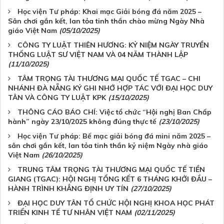
Học viện Tư pháp: Khai mạc Giải bóng đá năm 2025 –
Sân chơi gắn kết, lan tỏa tinh thần chào mừng Ngày Nhà
giáo Việt Nam
(05/10/2025)
CÔNG TY LUẬT THIÊN HƯƠNG: KỶ NIỆM NGÀY TRUYỀN
THỐNG LUẬT SƯ VIỆT NAM VÀ 04 NĂM THÀNH LẬP
(11/10/2025)
TÂM TRỌNG TÀI THƯƠNG MẠI QUỐC TẾ TGAC – CHI
NHÁNH ĐÀ NẴNG KÝ GHI NHỚ HỢP TÁC VỚI ĐẠI HỌC DUY
TÂN VÀ CÔNG TY LUẬT KPK
(15/10/2025)
THÔNG CÁO BÁO CHÍ: Việc tổ chức “Hội nghị Ban Chấp
hành” ngày 23/10/2025 không đúng thực tế
(23/10/2025)
Học viện Tư pháp: Bế mạc giải bóng đá mini năm 2025 –
sân chơi gắn kết, lan tỏa tinh thần kỷ niệm Ngày nhà giáo
Việt Nam
(26/10/2025)
TRUNG TÂM TRỌNG TÀI THƯƠNG MẠI QUỐC TẾ TIỀN
GIANG (TGAC): HỘI NGHỊ TỔNG KẾT 6 THÁNG KHỞI ĐẦU –
HÀNH TRÌNH KHẲNG ĐỊNH UY TÍN
(27/10/2025)
ĐẠI HỌC DUY TÂN TỔ CHỨC HỘI NGHỊ KHOA HỌC PHÁT
TRIỂN KINH TẾ TƯ NHÂN VIỆT NAM
(02/11/2025)