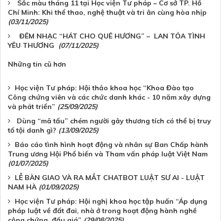
Sắc màu tháng 11 tại Học viện Tư pháp – Cơ sở TP. Hồ
Chí Minh: Khi thể thao, nghệ thuật và tri ân cùng hòa nhịp
(03/11/2025)
ĐÊM NHẠC “HÁT CHO QUÊ HƯƠNG” – LAN TỎA TÌNH
YÊU THƯƠNG
(07/11/2025)
Những tin cũ hơn
Học viện Tư pháp: Hội thảo khoa học “Khoa Đào tạo
Công chứng viên và các chức danh khác - 10 năm xây dựng
và phát triển”
(25/09/2025)
Dùng “mã tấu” chém người gây thương tích có thể bị truy
tố tội danh gì?
(13/09/2025)
Báo cáo tình hình hoạt động và nhân sự Ban Chấp hành
Trung ương Hội Phổ biến và Tham vấn pháp luật Việt Nam
(01/07/2025)
LỄ BÀN GIAO VÀ RA MẮT CHATBOT LUẬT SƯ AI - LUẬT
NAM HÀ
(01/09/2025)
Học viện Tư pháp: Hội nghị khoa học tập huấn “Áp dụng
pháp luật về đất đai, nhà ở trong hoạt động hành nghề
công chứng, đấu giá”
(29/08/2025)