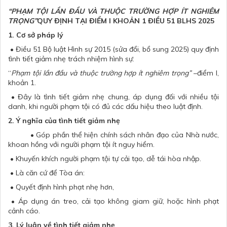
“PHẠM TỘI LẦN ĐẦU VÀ THUỘC TRƯỜNG HỢP ÍT NGHIÊM
TRỌNG”
QUY ĐỊNH TẠI ĐIỂM I KHOẢN 1 ĐIỀU 51 BLHS 2025
1. Cơ sở pháp lý
• Điều 51 Bộ luật Hình sự 2015 (sửa đổi, bổ sung 2025) quy định
tình tiết giảm nhẹ trách nhiệm hình sự:
“
Phạm tội lần đầu và thuộc trường hợp ít nghiêm trọng”
–điểm I,
khoản 1.
• Đây là tình tiết giảm nhẹ chung, áp dụng đối với nhiều tội
danh, khi người phạm tội có đủ các dấu hiệu theo luật định.
2. Ý nghĩa của tình tiết giảm nhẹ
• Góp phần thể hiện chính sách nhân đạo của Nhà nước,
khoan hồng với người phạm tội ít nguy hiểm.
• Khuyến khích người phạm tội tự cải tạo, dễ tái hòa nhập.
• Là căn cứ để Tòa án:
• Quyết định hình phạt nhẹ hơn,
• Áp dụng án treo, cải tạo không giam giữ, hoặc hình phạt
cảnh cáo.
3. Lý luận về tình tiết giảm nhẹ