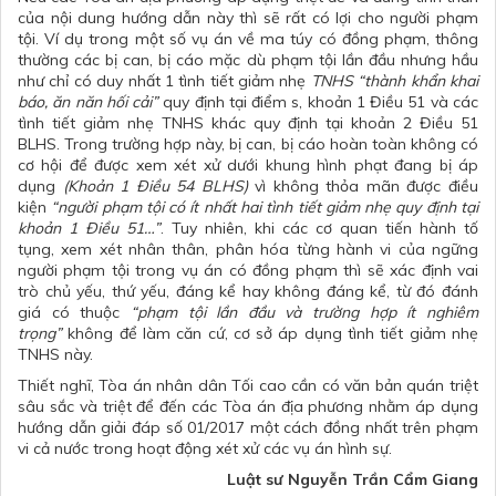
của nội dung hướng dẫn này thì sẽ rất có lợi cho người phạm
tội. Ví dụ trong một số vụ án về ma túy có đồng phạm, thông
thường các bị can, bị cáo mặc dù phạm tội lần đầu nhưng hầu
như chỉ có duy nhất 1 tình tiết giảm nhẹ
TNHS “thành khẩn khai
báo, ăn năn hối cải”
quy định tại điểm s, khoản 1 Điều 51 và các
tình tiết giảm nhẹ TNHS khác quy định tại khoản 2 Điều 51
BLHS. Trong trường hợp này, bị can, bị cáo hoàn toàn không có
cơ hội để được xem xét xử dưới khung hình phạt đang bị áp
dụng
(Khoản 1 Điều 54 BLHS)
vì không thỏa mãn được điều
kiện
“người phạm tội có ít nhất hai tình tiết giảm nhẹ quy định tại
khoản 1 Điều 51…”
. Tuy nhiên, khi các cơ quan tiến hành tố
tụng, xem xét nhân thân, phân hóa từng hành vi của ngững
người phạm tội trong vụ án có đồng phạm thì sẽ xác định vai
trò chủ yếu, thứ yếu, đáng kể hay không đáng kể, từ đó đánh
giá có thuộc
“
phạm tội lần đầu và
trường hợp ít nghiêm
trọng
”
không để làm căn cứ, cơ sở áp dụng tình tiết giảm nhẹ
TNHS này.
Thiết nghĩ, Tòa án nhân dân Tối cao cần có văn bản quán triệt
sâu sắc và triệt để đến các Tòa án địa phương nhằm áp dụng
hướng dẫn giải đáp số 01/2017 một cách đồng nhất trên phạm
vi cả nước trong hoạt động xét xử các vụ án hình sự.
Luật sư
Nguyễn Trần Cẩm Giang