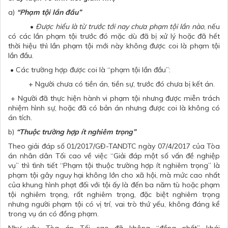
a)
“Phạm tội lần đầu”
•
Được hiểu là từ trước tới nay chưa phạm tội lần nào
, nếu
có các lần phạm tội trước đó mặc dù đã bị xử lý hoặc đã hết
thời hiệu thì lần phạm tội mới này không được coi là phạm tội
lần đầu.
• Các trường hợp được coi là “phạm tội lần đầu”:
+ Người chưa có tiền án, tiền sự, trước đó chưa bị kết án.
+ Người đã thực hiện hành vi phạm tội nhưng được miễn trách
nhiệm hình sự, hoặc đã có bản án nhưng được coi là không có
án tích.
b)
“Thuộc trường hợp ít nghiêm trọng”
Theo giải đáp số 01/2017/GĐ-TANDTC ngày 07/4/2017 của Tòa
án nhân dân Tối cao về việc “Giải đáp một số vấn đề nghiệp
vụ” thì tình tiết “Phạm tội thuộc trường hợp ít nghiêm trọng” là
phạm tội gây nguy hại không lớn cho xã hội, mà mức cao nhất
của khung hình phạt đối với tội ấy là đến ba năm tù hoặc phạm
tội nghiêm trọng, rất nghiêm trọng, đặc biệt nghiêm trọng
nhưng người phạm tội có vị trí, vai trò thứ yếu, không đáng kể
trong vụ án có đồng phạm.