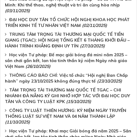
Minh: Khi thể thao, nghệ thuật và tri ân cùng hòa nhịp
(03/11/2025)
ĐẠI HỌC DUY TÂN TỔ CHỨC HỘI NGHỊ KHOA HỌC PHÁT
TRIỂN KINH TẾ TƯ NHÂN VIỆT NAM
(02/11/2025)
TRUNG TÂM TRỌNG TÀI THƯƠNG MẠI QUỐC TẾ TIỀN
GIANG (TGAC): HỘI NGHỊ TỔNG KẾT 6 THÁNG KHỞI ĐẦU –
HÀNH TRÌNH KHẲNG ĐỊNH UY TÍN
(27/10/2025)
Học viện Tư pháp: Bế mạc giải bóng đá mini năm 2025 –
sân chơi gắn kết, lan tỏa tinh thần kỷ niệm Ngày nhà giáo
Việt Nam
(26/10/2025)
THÔNG CÁO BÁO CHÍ: Việc tổ chức “Hội nghị Ban Chấp
hành” ngày 23/10/2025 không đúng thực tế
(23/10/2025)
TÂM TRỌNG TÀI THƯƠNG MẠI QUỐC TẾ TGAC – CHI
NHÁNH ĐÀ NẴNG KÝ GHI NHỚ HỢP TÁC VỚI ĐẠI HỌC DUY
TÂN VÀ CÔNG TY LUẬT KPK
(15/10/2025)
CÔNG TY LUẬT THIÊN HƯƠNG: KỶ NIỆM NGÀY TRUYỀN
THỐNG LUẬT SƯ VIỆT NAM VÀ 04 NĂM THÀNH LẬP
(11/10/2025)
Học viện Tư pháp: Khai mạc Giải bóng đá năm 2025 – Sân
chơi gắn kết, lan tỏa tinh thần chào mừng Ngày Nhà giáo