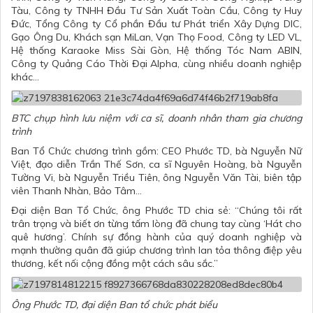
Tàu, Công ty TNHH Đầu Tư Sản Xuất Toàn Cầu, Công ty Huy
Đức, Tổng Công ty Cổ phần Đầu tư Phát triển Xây Dựng DIC,
Gạo Ông Du, Khách sạn MiLan, Vạn Thọ Food, Công ty LED VL,
Hệ thống Karaoke Miss Sài Gòn, Hệ thống Tóc Nam ABIN,
Công ty Quảng Cáo Thời Đại Alpha, cùng nhiều doanh nghiệp
khác…
BTC chụp hình lưu niệm với ca sĩ, doanh nhân tham gia chương
trình
Ban Tổ Chức chương trình gồm: CEO Phước TD, bà Nguyễn Nữ
Việt, đạo diễn Trần Thế Sơn, ca sĩ Nguyên Hoàng, bà Nguyễn
Tường Vi, bà Nguyễn Triều Tiên, ông Nguyễn Văn Tài, biên tập
viên Thanh Nhàn, Bảo Tâm…
Đại diện Ban Tổ Chức, ông Phước TD chia sẻ: “Chúng tôi rất
trân trọng và biết ơn từng tấm lòng đã chung tay cùng ‘Hát cho
quê hương’. Chính sự đồng hành của quý doanh nghiệp và
mạnh thường quân đã giúp chương trình lan tỏa thông điệp yêu
thương, kết nối cộng đồng một cách sâu sắc.”
Ông Phước TD, đại diện Ban tổ chức phát biểu