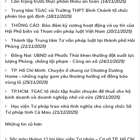
Cẩn trọng trước thực phẩm thiếu an toàn
(14/11/2025)
Trung tâm TGAC và Trường THPT Bình Chánh tổ chức
phiên tòa giả định
(18/11/2025)
THÔNG CÁO: Bảo đảm kỷ cương hoạt động và uy tín của
Hội Phổ biến và Tham vấn pháp luật Việt Nam
(20/11/2025)
Thành lập Trung tâm Tư vấn pháp luật tại thành phố Hải
Phòng
(21/11/2025)
Đồng Nai: UBND xã Phước Thái khen thưởng đột xuất lực
lượng Phòng, chống tội phạm - Công an xã
(24/11/2025)
TP. Hồ Chí Minh: Chuyện ở chung cư Chương Dương
Home – những ngày gom yêu thương hướng về đồng bào
vùng lũ
(25/11/2025)
TP.HCM: TGAC tổ chức tập huấn chuyên đề thuế cho hộ
kinh doanh và doanh nghiệp nhỏ và vừa
(29/11/2025)
Học viện Tư pháp trao nhà tình nghĩa cho công chức Sở
Tư pháp tỉnh Cà Mau
(21/12/2025)
Những tin cũ hơn
Sắc màu tháng 11 tại Học viện Tư pháp – Cơ sở TP. Hồ Chí