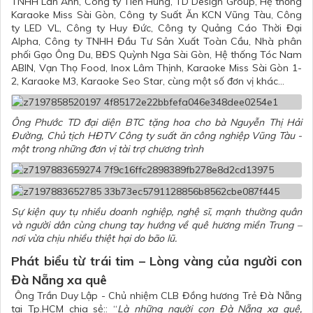
TNHH Lan Anh, Công ty Tiến Hùng, TD Design Group, Hệ thống
Karaoke Miss Sài Gòn, Công ty Suất Ăn KCN Vũng Tàu, Công
ty LED VL, Công ty Huy Đức, Công ty Quảng Cáo Thời Đại
Alpha, Công ty TNHH Đầu Tư Sản Xuất Toàn Cầu, Nhà phân
phối Gạo Ông Du, BĐS Quỳnh Nga Sài Gòn, Hệ thống Tóc Nam
ABIN, Vạn Thọ Food, Inox Lâm Thịnh, Karaoke Miss Sài Gòn 1-
2, Karaoke M3, Karaoke Seo Star, cùng một số đơn vị khác...
Ông Phước TD đại diện BTC tặng hoa cho bà Nguyễn Thị Hải
Đường, Chủ tịch HĐTV Công ty suất ăn công nghiệp Vũng Tàu -
một trong những đơn vị tài trợ chương trình
Sự kiện quy tụ nhiều doanh nghiệp, nghệ sĩ, mạnh thường quân
và người dân cùng chung tay hướng về quê hương miền Trung –
nơi vừa chịu nhiều thiệt hại do bão lũ.
Phát biểu từ trái tim – Lòng vàng của người con
Đà Nẵng xa quê
Ông Trần Duy Lập - Chủ nhiệm CLB Đồng hương Trẻ Đà Nẵng
tại Tp.HCM chia sẻ:: “
Là những người con Đà Nẵng xa quê,