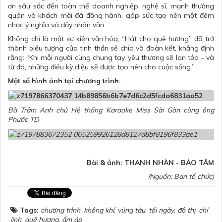
ơn sâu sắc đến toàn thể doanh nghiệp, nghệ sĩ, mạnh thường
quân và khách mời đã đồng hành, góp sức tạo nên một đêm
nhạc ý nghĩa và đầy nhân văn.
Không chỉ là một sự kiện văn hóa, “Hát cho quê hương” đã trở
thành biểu tượng của tinh thần sẻ chia và đoàn kết, khẳng định
rằng: “Khi mỗi người cùng chung tay, yêu thương sẽ lan tỏa – và
từ đó, những điều kỳ diệu sẽ được tạo nên cho cuộc sống.”
Một số hình ảnh tại chương trình:
Bà Trâm Anh chủ Hệ thống Karaoke Miss Sài Gòn cùng ông
Phước TD
Bài & ảnh: THANH NHÀN - BẢO TÂM
(Nguồn: Ban tổ chức)
Tags:
chương trình
,
không khí
,
vũng tàu
,
tối ngày
,
đô thị
,
chí
linh
,
quê hương
,
ấm áp