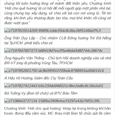
chúng tôi luôn hướng lòng về mảnh đất thân yêu. Chương trình
‘Hát cho quê hương’ là cơ hội để mỗi người góp một phần nhỏ bé,
cùng chung tay xây dựng, sẻ chia với bà con nơi vùng lũ. Tôi tin
rằng, khi tình yêu thương được lan tỏa, mọi khó khăn rồi cũng sẽ
được vượt qua.”
Ông Trần Duy Lập - Chủ nhiệm CLB Đồng hương Trẻ Đà Nẵng
tại Tp.HCM phát biểu chia sẻ
Ông Nguyễn Văn Thắng - Chủ tịch Hội doanh nghiệp vừa và nhỏ
BR-VT (nay là phường Vũng Tàu, TP.HCM
Á Hậu Võ Hương, Giám đốc Cty Toàn Cầu
Bà Tường Vy (Ban tổ chức) và BTV Bảo Tâm
Chương trình “Hát cho quê hương” khép lại trong không khí hân
hoan, đong đầy cảm xúc. MC thay mặt Ban tổ chức gửi lời cảm