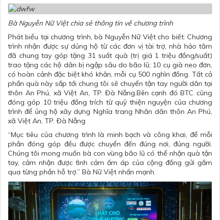
Bà Nguyễn Nữ Việt chia sẻ thông tin về chương trình
Phát biểu tại chương trình, bà Nguyễn Nữ Việt cho biết: Chương
trình nhận được sự dủng hộ từ các đơn vị tài trợ, nhà hảo tâm
đã chung tay góp tặng 31 suất quà (trị giá 1 triệu đồng/suất)
trao tặng các hộ dân bị ngập sâu do bão lũ; 10 cụ già neo đơn,
có hoàn cảnh đặc biệt khó khăn, mỗi cụ 500 nghìn đồng. Tất cả
phần quà này sắp tới chung tôi sẽ chuyển tận tay người dân tại
thôn An Phú, xã Việt An, TP. Đà Nẵng.Bên cạnh đó BTC cũng
đóng góp 10 triệu đồng trích từ quỹ thiện nguyện của chương
trình để ủng hộ xây dựng Nghĩa trang Nhân dân thôn An Phú,
xã Việt An, TP. Đà Nẵng
“Mục tiêu của chương trình là minh bạch và công khai, để mỗi
phần đóng góp đều được chuyển đến đúng nơi, đúng người.
Chúng tôi mong muốn bà con vùng bão lũ có thể nhận quà tận
tay, cảm nhận được tình cảm ấm áp của cộng đồng gửi gắm
qua từng phần hỗ trợ.” Bà Nữ Việt nhấn mạnh.