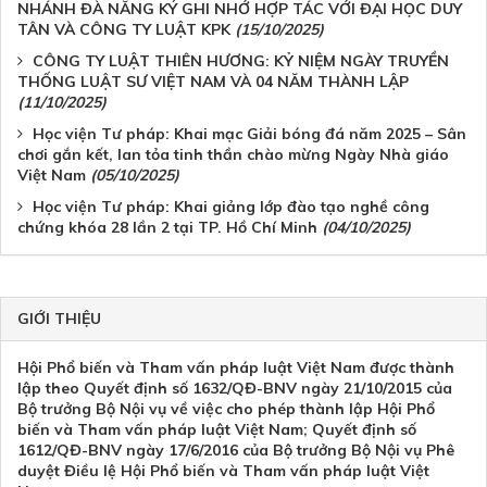
NHÁNH ĐÀ NẴNG KÝ GHI NHỚ HỢP TÁC VỚI ĐẠI HỌC DUY
TÂN VÀ CÔNG TY LUẬT KPK
(15/10/2025)
CÔNG TY LUẬT THIÊN HƯƠNG: KỶ NIỆM NGÀY TRUYỀN
THỐNG LUẬT SƯ VIỆT NAM VÀ 04 NĂM THÀNH LẬP
(11/10/2025)
Học viện Tư pháp: Khai mạc Giải bóng đá năm 2025 – Sân
chơi gắn kết, lan tỏa tinh thần chào mừng Ngày Nhà giáo
Việt Nam
(05/10/2025)
Học viện Tư pháp: Khai giảng lớp đào tạo nghề công
chứng khóa 28 lần 2 tại TP. Hồ Chí Minh
(04/10/2025)
GIỚI THIỆU
Hội Phổ biến và Tham vấn pháp luật Việt Nam được thành
lập theo Quyết định số 1632/QĐ-BNV ngày 21/10/2015 của
Bộ trưởng Bộ Nội vụ về việc cho phép thành lập Hội Phổ
biến và Tham vấn pháp luật Việt Nam; Quyết định số
1612/QĐ-BNV ngày 17/6/2016 của Bộ trưởng Bộ Nội vụ Phê
duyệt Điều lệ Hội Phổ biến và Tham vấn pháp luật Việt