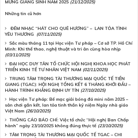
MỪNG GIÁNG SINH NĂM 2025
(21/12/2025)
Những tin cũ hơn
ĐÊM NHẠC “HÁT CHO QUÊ HƯƠNG” – LAN TỎA TÌNH
YÊU THƯƠNG
(07/11/2025)
Sắc màu tháng 11 tại Học viện Tư pháp – Cơ sở TP. Hồ Chí
Minh: Khi thể thao, nghệ thuật và tri ân cùng hòa nhịp
(03/11/2025)
ĐẠI HỌC DUY TÂN TỔ CHỨC HỘI NGHỊ KHOA HỌC PHÁT
TRIỂN KINH TẾ TƯ NHÂN VIỆT NAM
(02/11/2025)
TRUNG TÂM TRỌNG TÀI THƯƠNG MẠI QUỐC TẾ TIỀN
GIANG (TGAC): HỘI NGHỊ TỔNG KẾT 6 THÁNG KHỞI ĐẦU –
HÀNH TRÌNH KHẲNG ĐỊNH UY TÍN
(27/10/2025)
Học viện Tư pháp: Bế mạc giải bóng đá mini năm 2025 –
sân chơi gắn kết, lan tỏa tinh thần kỷ niệm Ngày nhà giáo
Việt Nam
(26/10/2025)
THÔNG CÁO BÁO CHÍ: Việc tổ chức “Hội nghị Ban Chấp
hành” ngày 23/10/2025 không đúng thực tế
(23/10/2025)
TÂM TRỌNG TÀI THƯƠNG MẠI QUỐC TẾ TGAC – CHI