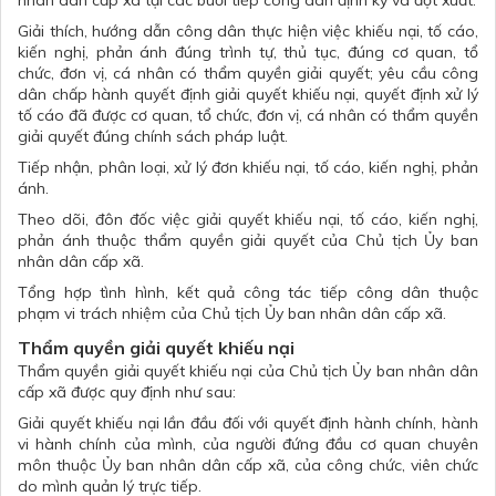
nhân dân cấp xã tại các buổi tiếp công dân định kỳ và đột xuất.
Giải thích, hướng dẫn công dân thực hiện việc khiếu nại, tố cáo,
kiến nghị, phản ánh đúng trình tự, thủ tục, đúng cơ quan, tổ
chức, đơn vị, cá nhân có thẩm quyền giải quyết; yêu cầu công
dân chấp hành quyết định giải quyết khiếu nại, quyết định xử lý
tố cáo đã được cơ quan, tổ chức, đơn vị, cá nhân có thẩm quyền
giải quyết đúng chính sách pháp luật.
Tiếp nhận, phân loại, xử lý đơn khiếu nại, tố cáo, kiến nghị, phản
ánh.
Theo dõi, đôn đốc việc giải quyết khiếu nại, tố cáo, kiến nghị,
phản ánh thuộc thẩm quyền giải quyết của Chủ tịch Ủy ban
nhân dân cấp xã.
Tổng hợp tình hình, kết quả công tác tiếp công dân thuộc
phạm vi trách nhiệm của Chủ tịch Ủy ban nhân dân cấp xã.
Thẩm quyền giải quyết khiếu nại
Thẩm quyền giải quyết khiếu nại của Chủ tịch Ủy ban nhân dân
cấp xã được quy định như sau:
Giải quyết khiếu nại lần đầu đối với quyết định hành chính, hành
vi hành chính của mình, của người đứng đầu cơ quan chuyên
môn thuộc Ủy ban nhân dân cấp xã, của công chức, viên chức
do mình quản lý trực tiếp.