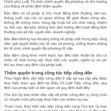
Chính phủ
,
Luật Tổ chức chính quyền địa phương
và chủ trương
của Đảng về phân định thẩm quyền.
Bảo đảm cơ sở pháp lý cho hoạt động bình thường, liên tục,
thông suốt của các cơ quan; không để gián đoạn công việc,
không để chồng chéo, trùng lặp hoặc bỏ sót chức năng, nhiệm
vụ, lĩnh vực, địa bàn; không làm ảnh hưởng đến hoạt động bình
thường của xã hội, người dân, doanh nghiệp.
Bảo đảm không tạo khoảng trống về pháp luật trong tiếp công
dân, giải quyết khiếu nại, tố cáo và phòng, chống tham nhũng
khi tổ chức chính quyền địa phương 02 cấp.
Bảo đảm công khai, minh bạch, tạo điều kiện thuận lợi cho cá
nhân, tổ chức trong việc thực hiện các quyền, nghĩa vụ và các
thủ tục theo quy định của pháp luật.
Thẩm quyền trong công tác tiếp công dân
Theo Nghị định, việc tiếp công dân ở cấp xã sau sắp xếp được
thực hiện theo quy định tại Điều 15 Luật Tiếp công dân, quy
định của pháp luật có liên quan và quy định dưới đây:
Chủ tịch Ủy ban nhân dân cấp xã phân công đơn vị, công chức
có chuyên môn phù hợp thực hiện các nhiệm vụ sau:
Tham mưu, thực hiện việc tiếp công dân cùng Chủ tịch Ủy ban