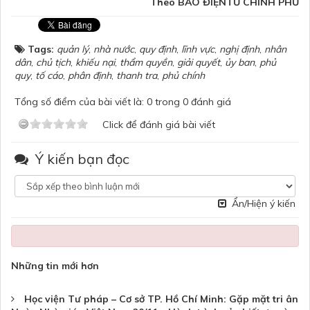
Theo BÁO ĐIỆNTỬ CHÍNH PHỦ
Tags:
quản lý
,
nhà nước
,
quy định
,
lĩnh vực
,
nghị định
,
nhân
dân
,
chủ tịch
,
khiếu nại
,
thẩm quyền
,
giải quyết
,
ủy ban
,
phủ
quy
,
tố cáo
,
phân định
,
thanh tra
,
phủ chính
Tổng số điểm của bài viết là: 0 trong 0 đánh giá
Click để đánh giá bài viết
Ý kiến bạn đọc
Ẩn/Hiện ý kiến
Những tin mới hơn
Học viện Tư pháp – Cơ sở TP. Hồ Chí Minh: Gặp mặt tri ân