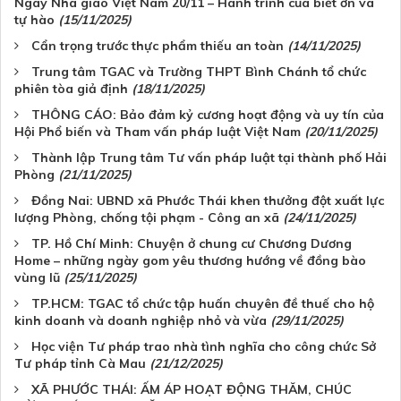
Ngày Nhà giáo Việt Nam 20/11 – Hành trình của biết ơn và
tự hào
(15/11/2025)
Cẩn trọng trước thực phẩm thiếu an toàn
(14/11/2025)
Trung tâm TGAC và Trường THPT Bình Chánh tổ chức
phiên tòa giả định
(18/11/2025)
THÔNG CÁO: Bảo đảm kỷ cương hoạt động và uy tín của
Hội Phổ biến và Tham vấn pháp luật Việt Nam
(20/11/2025)
Thành lập Trung tâm Tư vấn pháp luật tại thành phố Hải
Phòng
(21/11/2025)
Đồng Nai: UBND xã Phước Thái khen thưởng đột xuất lực
lượng Phòng, chống tội phạm - Công an xã
(24/11/2025)
TP. Hồ Chí Minh: Chuyện ở chung cư Chương Dương
Home – những ngày gom yêu thương hướng về đồng bào
vùng lũ
(25/11/2025)
TP.HCM: TGAC tổ chức tập huấn chuyên đề thuế cho hộ
kinh doanh và doanh nghiệp nhỏ và vừa
(29/11/2025)
Học viện Tư pháp trao nhà tình nghĩa cho công chức Sở
Tư pháp tỉnh Cà Mau
(21/12/2025)
XÃ PHƯỚC THÁI: ẤM ÁP HOẠT ĐỘNG THĂM, CHÚC