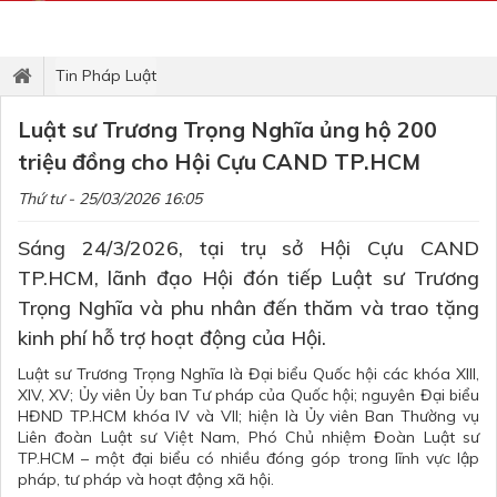
Tin Pháp Luật
Luật sư Trương Trọng Nghĩa ủng hộ 200
triệu đồng cho Hội Cựu CAND TP.HCM
Thứ tư - 25/03/2026 16:05
Sáng 24/3/2026, tại trụ sở Hội Cựu CAND
TP.HCM, lãnh đạo Hội đón tiếp Luật sư Trương
Trọng Nghĩa và phu nhân đến thăm và trao tặng
kinh phí hỗ trợ hoạt động của Hội.
Luật sư
Trương Trọng Nghĩa
là Đại biểu Quốc hội các khóa XIII,
XIV, XV; Ủy viên Ủy ban Tư pháp của Quốc hội; nguyên Đại biểu
HĐND TP.HCM khóa IV và VII; hiện là Ủy viên Ban Thường vụ
Liên đoàn
Luật sư
Việt Nam, Phó Chủ nhiệm Đoàn Luật sư
TP.HCM – một đại biểu có nhiều đóng góp trong lĩnh vực lập
pháp, tư pháp và hoạt động xã hội.