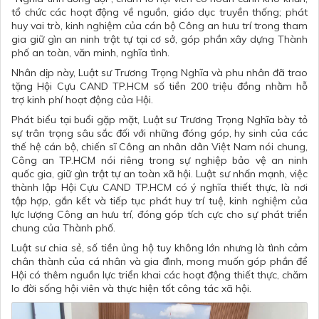
tổ chức các hoạt động về nguồn, giáo dục truyền thống; phát
huy vai trò, kinh nghiệm của cán bộ Công an hưu trí trong tham
gia giữ gìn an ninh trật tự tại cơ sở, góp phần xây dựng Thành
phố an toàn, văn minh, nghĩa tình.
Nhân dịp này, Luật sư Trương Trọng Nghĩa và phu nhân đã trao
tặng Hội Cựu CAND TP.HCM số tiền 200 triệu đồng nhằm hỗ
trợ
kinh phí
hoạt động của Hội.
Phát biểu tại buổi gặp mặt, Luật sư Trương Trọng Nghĩa bày tỏ
sự trân trọng sâu sắc đối với những đóng góp, hy sinh của các
thế hệ cán bộ, chiến sĩ Công an nhân dân Việt Nam nói chung,
Công an TP.HCM nói riêng trong sự nghiệp bảo vệ an ninh
quốc gia, giữ gìn trật tự an toàn xã hội. Luật sư nhấn mạnh, việc
thành lập Hội Cựu CAND TP.HCM có ý nghĩa thiết thực, là nơi
tập hợp, gắn kết và tiếp tục phát huy trí tuệ, kinh nghiệm của
lực lượng Công an hưu trí, đóng góp tích cực cho sự phát triển
chung của Thành phố.
Luật sư chia sẻ, số tiền ủng hộ tuy không lớn nhưng là tình cảm
chân thành của cá nhân và gia đình, mong muốn góp phần để
Hội có thêm nguồn lực triển khai các hoạt động thiết thực, chăm
lo đời sống hội viên và thực hiện tốt công tác xã hội.