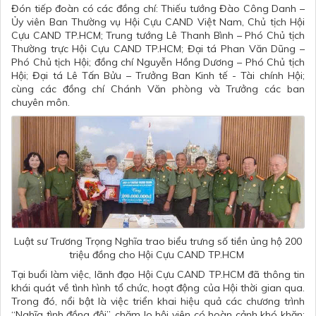
Đón tiếp đoàn có các đồng chí: Thiếu tướng Đào Công Danh –
Ủy viên Ban Thường vụ Hội Cựu CAND Việt Nam, Chủ tịch Hội
Cựu CAND TP.HCM; Trung tướng Lê Thanh Bình – Phó Chủ tịch
Thường trực Hội Cựu CAND TP.HCM; Đại tá Phan Văn Dũng –
Phó Chủ tịch Hội; đồng chí Nguyễn Hồng Dương – Phó Chủ tịch
Hội; Đại tá Lê Tấn Bửu – Trưởng Ban Kinh tế - Tài chính Hội;
cùng các đồng chí Chánh Văn phòng và Trưởng các ban
chuyên môn.
Luật sư Trương Trọng Nghĩa trao biểu trưng số tiền ủng hộ 200
triệu đồng cho Hội Cựu CAND TP.HCM
Tại buổi làm việc, lãnh đạo Hội Cựu CAND TP.HCM đã thông tin
khái quát về tình hình tổ chức, hoạt động của Hội thời gian qua.
Trong đó, nổi bật là việc triển khai hiệu quả các chương trình
“Nghĩa tình đồng đội”, chăm lo hội viên có hoàn cảnh khó khăn;