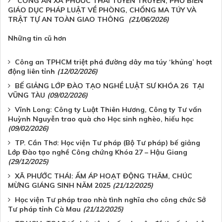
CÔNG AN XÃ PHƯỚC THÁI TUYÊN TRUYỀN, PHỔ BIẾN
GIÁO DỤC PHÁP LUẬT VỀ PHÒNG, CHỐNG MA TÚY VÀ
TRẬT TỰ AN TOÀN GIAO THÔNG
(21/06/2026)
Những tin cũ hơn
Công an TPHCM triệt phá đường dây ma túy ‘khủng’ hoạt
động liên tỉnh
(12/02/2026)
BẾ GIẢNG LỚP ĐÀO TẠO NGHỀ LUẬT SƯ KHÓA 26 TẠI
VŨNG TÀU
(09/02/2026)
Vĩnh Long: Công ty Luật Thiên Hương, Công ty Tư vấn
Huỳnh Nguyễn trao quà cho Học sinh nghèo, hiếu học
(09/02/2026)
TP. Cần Thơ: Học viện Tư pháp (Bộ Tư pháp) bế giảng
Lớp Đào tạo nghề Công chứng Khóa 27 – Hậu Giang
(29/12/2025)
XÃ PHƯỚC THÁI: ẤM ÁP HOẠT ĐỘNG THĂM, CHÚC
MỪNG GIÁNG SINH NĂM 2025
(21/12/2025)
Học viện Tư pháp trao nhà tình nghĩa cho công chức Sở
Tư pháp tỉnh Cà Mau
(21/12/2025)