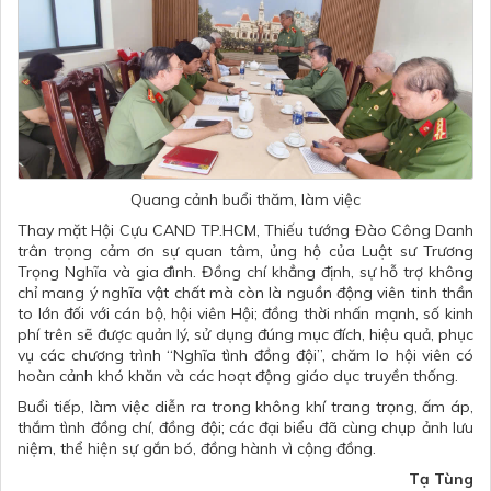
Quang cảnh buổi thăm, làm việc
Thay mặt Hội Cựu CAND TP.HCM, Thiếu tướng Đào Công Danh
trân trọng cảm ơn sự quan tâm, ủng hộ của Luật sư Trương
Trọng Nghĩa và gia đình. Đồng chí khẳng định, sự hỗ trợ không
chỉ mang ý nghĩa vật chất mà còn là nguồn động viên tinh thần
to lớn đối với cán bộ, hội viên Hội; đồng thời nhấn mạnh, số kinh
phí trên sẽ được quản lý, sử dụng đúng mục đích, hiệu quả, phục
vụ các chương trình “Nghĩa tình đồng đội”, chăm lo hội viên có
hoàn cảnh khó khăn và các hoạt động giáo dục truyền thống.
Buổi tiếp, làm việc diễn ra trong không khí trang trọng, ấm áp,
thắm tình đồng chí, đồng đội; các đại biểu đã cùng chụp ảnh lưu
niệm, thể hiện sự gắn bó, đồng hành vì cộng đồng.
Tạ Tùng