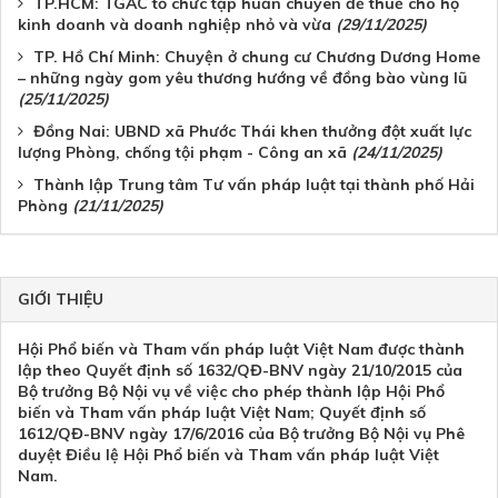
TP.HCM: TGAC tổ chức tập huấn chuyên đề thuế cho hộ
kinh doanh và doanh nghiệp nhỏ và vừa
(29/11/2025)
TP. Hồ Chí Minh: Chuyện ở chung cư Chương Dương Home
– những ngày gom yêu thương hướng về đồng bào vùng lũ
(25/11/2025)
Đồng Nai: UBND xã Phước Thái khen thưởng đột xuất lực
lượng Phòng, chống tội phạm - Công an xã
(24/11/2025)
Thành lập Trung tâm Tư vấn pháp luật tại thành phố Hải
Phòng
(21/11/2025)
GIỚI THIỆU
Hội Phổ biến và Tham vấn pháp luật Việt Nam được thành
lập theo Quyết định số 1632/QĐ-BNV ngày 21/10/2015 của
Bộ trưởng Bộ Nội vụ về việc cho phép thành lập Hội Phổ
biến và Tham vấn pháp luật Việt Nam; Quyết định số
1612/QĐ-BNV ngày 17/6/2016 của Bộ trưởng Bộ Nội vụ Phê
duyệt Điều lệ Hội Phổ biến và Tham vấn pháp luật Việt
Nam.