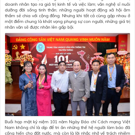
doanh nhân tạo ra giá trị kinh tế và việc làm; văn nghệ sĩ nuôi
dưỡng đời sống tinh thần; những người hoạt động xã hội âm
thầm sẻ chia với cộng đồng. Nhưng khi tất cả cùng gặp nhau ở
một điểm chung là khát vọng phụng sự con người, những giá trị
nhân văn sẽ được nhân lên gấp bội.
Buổi họp mặt kỷ niệm 101 năm Ngày Báo chí Cách mạng Việt
Nam không chỉ là dịp để tri ân những thế hệ người làm báo đã
cống hiến cho đất nước, mà còn là lời nhắc nhở về trách nhiệm