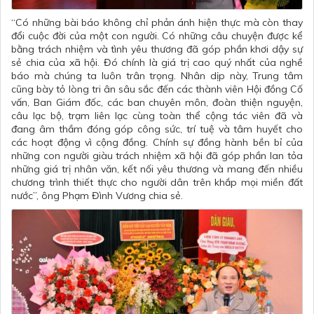
“Có những bài báo không chỉ phản ánh hiện thực mà còn thay
đổi cuộc đời của một con người. Có những câu chuyện được kể
bằng trách nhiệm và tình yêu thương đã góp phần khơi dậy sự
sẻ chia của xã hội. Đó chính là giá trị cao quý nhất của nghề
báo mà chúng ta luôn trân trọng. Nhân dịp này, Trung tâm
cũng bày tỏ lòng tri ân sâu sắc đến các thành viên Hội đồng Cố
vấn, Ban Giám đốc, các ban chuyên môn, đoàn thiện nguyện,
câu lạc bộ, trạm liên lạc cùng toàn thể cộng tác viên đã và
đang âm thầm đóng góp công sức, trí tuệ và tâm huyết cho
các hoạt động vì cộng đồng. Chính sự đồng hành bền bỉ của
những con người giàu trách nhiệm xã hội đã góp phần lan tỏa
những giá trị nhân văn, kết nối yêu thương và mang đến nhiều
chương trình thiết thực cho người dân trên khắp mọi miền đất
nước”, ông Phạm Đình Vương chia sẻ.