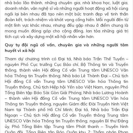
nhà báo lão thành, những chuyên gia, nhà khoa học, luật gia,
doanh nhân, văn nghệ sĩ và những người hoạt động xã hội cùng
ngồi lại bên nhau đã tạo nên một bức tranh đẹp về tinh thần
đoàn kết, trách nhiệm và khát vọng cống hiến. Mỗi người đến từ
một lĩnh vực khác nhau, nhưng đều gặp nhau ở điểm chung là
mong muốn đóng góp cho cộng đồng, lan tỏa những giá trị
tích cực và xây dựng một xã hội nhân văn hơn.
Quy tụ đội ngũ cố vấn, chuyên gia và những người tâm
huyết vì xã hội
Tham dự chương trình có Đại tá, Nhà báo Trần Thế Tuyển –
nguyên Phó Cục trưởng Cục Báo chí, Bộ Thông tin và Truyền
thông, thành viên Hội đồng Cố vấn Trung tâm UNESCO Văn
hóa Thông tin Truyền thông; Nhà báo Lê Thành Đại – Chủ tịch
Hội đồng Cố vấn Trung tâm UNESCO Văn hóa Thông tin
Truyền thông, Chủ tịch Hiệp hội Yến sào Việt Nam, nguyên Phó
Tổng Biên tập Báo Sài Gòn Giải Phóng; Nhà báo Lương Hoành
– thành viên Hội đồng Cố vấn Trung tâm UNESCO Văn hóa
Thông tin Truyền thông, nguyên Giám đốc Đài Truyền hình Việt
Nam tại Thành phố Hồ Chí Minh; Đại tá, Nhà báo Trần Đại
Ngoạn – Chủ tịch Hội đồng Cố vấn Truyền thông Trung tâm
UNESCO Văn hóa Thông tin Truyền thông, nguyên Bí thư Đảng
ủy, Phó Tổng Biên tập Trung tâm Phát thanh – Truyền hình
Quân đội, Tổng Biên tập Báo Quân khu 7; Thẩm phán Phan