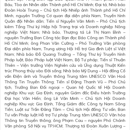
Báu, Tòa án Nhân dân Thành phố Hồ Chí Minh; Đại tá, Nhà báo
Đoàn Hoài Trung – Chủ tịch Hội Nhiếp ảnh Thành phố Hồ Chí
Minh, nguyên Trưởng Cơ quan đại diện phía Nam, Truyền hình
Quân đội Nhân dân; Tiến sĩ Nguyễn Văn Minh – Phó Chủ tịch
kiêm Tổng Thư ký Hiệp hội Trang trại và Doanh nghiệp Nông
nghiệp Việt Nam; Nhà báo, Thượng tá Lê Thị Nam Bình –
nguyên Trưởng Ban Công tác Bạn đọc Báo Công an Thành phố
Hồ Chí Minh; ông Phan Văn Cường – Phó Trưởng Văn phòng
Đại diện phía Nam, Trung ương Hội Hỗ trợ Gia đình Liệt sĩ Việt
Nam; Nhà báo Đỗ Quang Trưởng – Tổng Thư ký Truyền hình
Pháp luật, Báo Pháp luật Việt Nam, Bộ Tư pháp; Tiến sĩ Thuận
Thiên – Viện trưởng Viện Nghiên cứu và Ứng dụng Thuật Kiến
trúc Phong thủy vào Đời sống; Nhà báo Mỹ Dung – Hội đồng Cố
vấn Điện ảnh và Truyền thông Trung tâm UNESCO Văn Hoá
Thông Tin Truyền Thông; Tiến sĩ Đặng Thanh Vũ – Phó Chủ
tịch, Trưởng Ban Đối ngoại – Quan hệ Quốc tế Hội Doanh
nghiệp Khu vực Gia Định, nguyên Giám đốc Điều hành Trường
Đại học Văn Hiến; ông Lê Văn Minh – Chủ tịch Hội Doanh
nghiệp Khu vực Gia Định, Tổng Giám đốc Công ty Nam Sông
Tiền; Luật sư Trần Đăng Tâm – Chủ tịch Hội đồng Tư vấn, Ban
Tư vấn Pháp luật Hỗ trợ Tư pháp Trung tâm UNESCO Văn hóa
Thông tin Truyền thông; ông Phạm Cau – nguyên Phó Chánh
Văn phòng Sở Nội vụ TP.HCM; Thượng tá Đoàn Xuân Lượng –