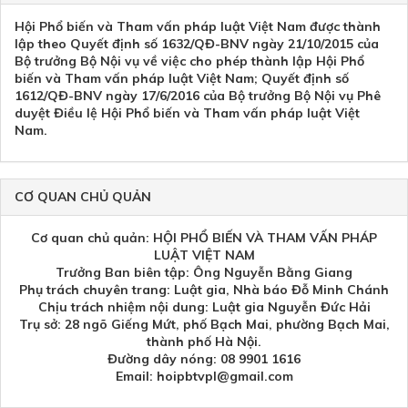
Hội Phổ biến và Tham vấn pháp luật Việt Nam được thành
lập theo Quyết định số 1632/QĐ-BNV ngày 21/10/2015 của
Bộ trưởng Bộ Nội vụ về việc cho phép thành lập Hội Phổ
biến và Tham vấn pháp luật Việt Nam; Quyết định số
1612/QĐ-BNV ngày 17/6/2016 của Bộ trưởng Bộ Nội vụ Phê
duyệt Điều lệ Hội Phổ biến và Tham vấn pháp luật Việt
Nam.
CƠ QUAN CHỦ QUẢN
Cơ quan chủ quản: HỘI PHỔ BIẾN VÀ THAM VẤN PHÁP
LUẬT VIỆT NAM
Trưởng Ban biên tập: Ông Nguyễn Bằng Giang
Phụ trách chuyên trang: Luật gia, Nhà báo Đỗ Minh Chánh
Chịu trách nhiệm nội dung: Luật gia Nguyễn Đức Hải
Trụ sở: 28 ngõ Giếng Mứt, phố Bạch Mai, phường Bạch Mai,
thành phố Hà Nội.
Đường dây nóng: 08 9901 1616
Email: hoipbtvpl@gmail.com