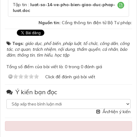
Tập tin :
luat-so-14-ve-pho-bien-giao-duc-phap-
luat.doc
Nguồn tin:
Cổng thông tin điện tử Bộ Tư pháp:
Tags:
giáo dục
,
phổ biến
,
pháp luật
,
tổ chức
,
công dân
,
công
tác
,
cơ quan
,
trách nhiệm
,
nội dung
,
thẩm quyền
,
cá nhân
,
bảo
đảm
,
thông tin
,
tìm hiểu
,
học tập
Tổng số điểm của bài viết là: 0 trong 0 đánh giá
Click để đánh giá bài viết
Ý kiến bạn đọc
Ẩn/Hiện ý kiến