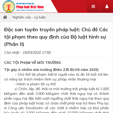
Nghiên cứu - Lý luận
Đặc san tuyên truyền pháp luật: Chủ đề Các
tội phạm theo quy định của Bộ luật hình sự
(Phần II)
Chủ nhật - 15/03/2020 17:50
CÁC TỘI PHẠM VỀ MÔI TRƯỜNG
Tội gây ô nhiễm môi trường
(Điều 235 BLHS năm 2015)
- Chủ thể tội phạm: bất kì người nào từ đủ 16 tuổi trở lên,
có năng lực trách nhiệm hình sự; pháp nhân thương mại
- Hành vi phạm tội cụ thể:
+) Chôn, lấp, đổ, thải ra môi trường trái pháp luật từ 1.000
kilôgam đến dưới 3.000 kilôgam chất thải nguy hại có thành
phần nguy hại đặc biệt vượt ngưỡng chất thải nguy hại theo quy
định của pháp luật hoặc có chứa chất phải loại trừ theo Phụ lục
A Công ước Stockholm về các chất ô nhiễm hữu cơ khó phân
hủy hoặc từ 3.000 kilôgam đến dưới 10.000 kilôgam chất thải