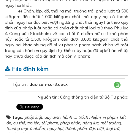
nguy hại khác;
+) Chôn, lấp, đổ, thải ra môi trường trái pháp luật từ 500
kilôgam đến dưới 1.000 kilôgam chất thải nguy hại có thành
phần nguy hại đặc biệt vượt ngưỡng chất thải nguy hại theo quy
định của pháp luật hoặc có chứa chất phải loại trừ theo Phụ lục
A Công ước Stockholm về các chất ô nhiễm hữu cơ khó phân
hủy hoặc từ 1.500 kilôgam đến dưới 3.000 kilôgam chất thải
nguy hại khác nhưng đã bị xử phạt vi phạm hành chính về một
trong các hành vi quy định tại Điều này hoặc đã bị kết án về tội
này, chưa được xóa án tích mà còn vi phạm;
File đính kèm
Tập tin :
dac-san-so-3.docx
Nguồn tin:
Cổng thông tin điện tử Bộ Tư pháp:
Tags:
pháp luật
,
quy định
,
hành vi
,
trách nhiệm
,
vi phạm
,
kết
án
,
cụ thể
,
trở lên
,
tội phạm
,
pháp nhân
,
năng lực
,
môi trường
,
thương mại
,
ô nhiễm
,
nguy hại
,
thành phần
,
đặc biệt
,
loại trừ
,