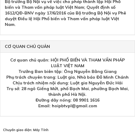
Bộ trưởng Bộ Nội vụ về việc cho phép thành lập Hội Phổ
biến và Tham vấn pháp luật Việt Nam; Quyết định số
1612/QĐ-BNV ngày 17/6/2016 của Bộ trưởng Bộ Nội vụ Phê
duyệt Điều lệ Hội Phổ biến và Tham vấn pháp luật Việt
Nam.
CƠ QUAN CHỦ QUẢN
Cơ quan chủ quản: HỘI PHỔ BIẾN VÀ THAM VẤN PHÁP
LUẬT VIỆT NAM
Trưởng Ban biên tập: Ông Nguyễn Bằng Giang
Phụ trách chuyên trang: Luật gia, Nhà báo Đỗ Minh Chánh
Chịu trách nhiệm nội dung: Luật gia Nguyễn Đức Hải
Trụ sở: 28 ngõ Giếng Mứt, phố Bạch Mai, phường Bạch Mai,
thành phố Hà Nội.
Đường dây nóng: 08 9901 1616
Email: hoipbtvpl@gmail.com
Chuyển giao diện:
Máy Tính