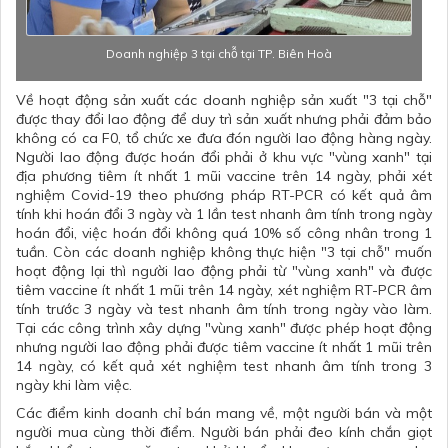
Doanh nghiệp 3 tại chỗ tại TP. Biên Hoà
Về hoạt động sản xuất các doanh nghiệp sản xuất "3 tại chỗ"
được thay đổi lao động để duy trì sản xuất nhưng phải đảm bảo
không có ca F0, tổ chức xe đưa đón người lao động hàng ngày.
Người lao động được hoán đổi phải ở khu vực "vùng xanh" tại
địa phương tiêm ít nhất 1 mũi vaccine trên 14 ngày, phải xét
nghiệm Covid-19 theo phương pháp RT-PCR có kết quả âm
tính khi hoán đổi 3 ngày và 1 lần test nhanh âm tính trong ngày
hoán đổi, việc hoán đổi không quá 10% số công nhân trong 1
tuần. Còn các doanh nghiệp không thực hiện "3 tại chỗ" muốn
hoạt động lại thì người lao động phải từ "vùng xanh" và được
tiêm vaccine ít nhất 1 mũi trên 14 ngày, xét nghiệm RT-PCR âm
tính trước 3 ngày và test nhanh âm tính trong ngày vào làm.
Tại các công trình xây dựng "vùng xanh" được phép hoạt động
nhưng người lao động phải được tiêm vaccine ít nhất 1 mũi trên
14 ngày, có kết quả xét nghiệm test nhanh âm tính trong 3
ngày khi làm việc.
Các điểm kinh doanh chỉ bán mang về, một người bán và một
người mua cùng thời điểm. Người bán phải đeo kính chắn giọt