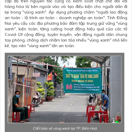
cấp độ trên nguyên tắc cũng cố, kiểm soát chặt chẽ đối với
hàng hóa từ bên ngoài vào và tạo điều kiện cho người dân đi
lại trong "vùng xanh". Áp dụng phương châm "người lao động
an toàn - lộ trình an toàn - doanh nghiệp an toàn". Tỉnh Đồng
Nai yêu cầu các địa phương bảo đảm tập trung giữ vững "vùng
xanh", kiện toàn, tăng cường hoạt động hiệu quả của các tổ
Covid-19 cộng đồng, tuyên truyền, vận động người dân chung
tay phòng, chống dịch nhằm lan tỏa nhiều "vùng xanh" nhỏ liền
kề, tạo nên "vùng xanh" lớn an toàn.
Chốt bảo vệ vùng xanh tại TP. Biên Hoà