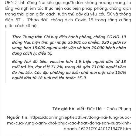
UBND tỉnh đồng Nai kêu gọi người dân không hoang mang, lo
lắng và nghiêm túc thực hiện các biện pháp phòng, chống dịch
trong thời gian giãn cách, tuân thủ đầy đủ yêu cầu 5K và thông
điệp 5T - "Pháo đài" chống dịch Covid-19 trong tăng cường
giãn cách xã hội.
Theo Trung tâm Chỉ huy điều hành phòng, chống COVID-19
Đồng Nai, hiện tỉnh ghi nhận 35.901 ca nhiễm, 320 người tử
vong, hơn 15.000 người xuất viện và hơn 20.000 bệnh nhân
đang cách ly, điều trị.
Đồng Nai đã tiêm vaccine hơn 1,6 triệu người dân từ 18
tuổi trở lên, đạt tỉ lệ 71,2%, trong đó gần 73.000 người tiêm
đủ hai liều. Các địa phương dự kiến phủ mũi một cho 100%
người dân từ 18 tuổi trở lên trước 15-9.
Tác giả bài viết:
Đức Hải - Châu Phụng
Nguồn tin:
https://doanhnghieptiepthi.vn/dong-nai-tung-buoc-
mo-cua-vung-xanh-khoi-phuc-cac-hoat-dong-san-xuat-kinh-
doanh-161210914101719478.htm