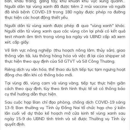
bắn, khẩu trang, găng tay, khử khuẩn khu vực xung quanh...
Người dân tại vùng xanh đã được tiêm 2 mũi vaccine và người
đã khỏi bệnh COVID-19 trong 180 ngày được phép ra đường
thực hiện các hoạt động thiết yếu.
Người dân từ vùng xanh được phép đi qua "vùng xanh" khác.
Người dân từ vùng xanh qua các vùng còn lại phải có kết quả
test nhanh âm tính trong vòng ba ngày và UBND cấp xã xem
xét, cấp giấy.
Về lĩnh vực nông nghiệp (thu hoạch nông lâm, thủy sản), giao
thông vận tải, lưu thông hàng hóa và việc đi lại của shipper sẽ
thực hiện theo quy định của Sở GTVT và Sở Công Thương.
Riêng dịch vụ văn hóa, thể thao du lịch tiếp tục tạm ngưng hoạt
động cho đến khi có thông báo mới.
Tại vùng đỏ, vùng cam và vùng vàng, tiếp tục thực hiện giãn
cách theo quy định, tùy theo tình hình thực tế sẽ có thông báo
cụ thể hướng dẫn thực hiện.
Sau cuộc họp Ban chỉ đạo phòng, chống
dịch COVID-19
sáng
13-9, Ban thường vụ Tỉnh ủy
Đồng Nai
tổ chức họp cho ý kiến
lần cuối về dự thảo kế hoạch mở cửa kinh tế vùng xanh sau
ngày 15-9 do UBND tỉnh trình và sẽ được Thường vụ Tỉnh ủy
quyết định.