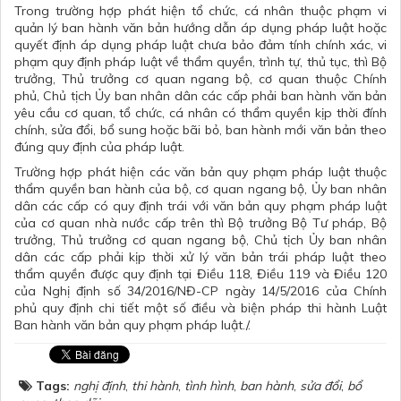
Trong trường hợp phát hiện tổ chức, cá nhân thuộc phạm vi
quản lý ban hành văn bản hướng dẫn áp dụng pháp luật hoặc
quyết định áp dụng pháp luật chưa bảo đảm tính chính xác, vi
phạm quy định pháp luật về thẩm quyền, trình tự, thủ tục, thì Bộ
trưởng, Thủ trưởng cơ quan ngang bộ, cơ quan thuộc Chính
phủ, Chủ tịch Ủy ban nhân dân các cấp phải ban hành văn bản
yêu cầu cơ quan, tổ chức, cá nhân có thẩm quyền kịp thời đính
chính, sửa đổi, bổ sung hoặc bãi bỏ, ban hành mới văn bản theo
đúng quy định của pháp luật.
Trường hợp phát hiện các văn bản quy phạm pháp luật thuộc
thẩm quyền ban hành của bộ, cơ quan ngang bộ, Ủy ban nhân
dân các cấp có quy định trái với văn bản quy phạm pháp luật
của cơ quan nhà nước cấp trên thì Bộ trưởng Bộ Tư pháp, Bộ
trưởng, Thủ trưởng cơ quan ngang bộ, Chủ tịch Ủy ban nhân
dân các cấp phải kịp thời xử lý văn bản trái pháp luật theo
thẩm quyền được quy định tại Điều 118, Điều 119 và Điều 120
của Nghị định số 34/2016/NĐ-CP ngày 14/5/2016 của Chính
phủ quy định chi tiết một số điều và biện pháp thi hành Luật
Ban hành văn bản quy phạm pháp luật./.
Tags:
nghị định
,
thi hành
,
tình hình
,
ban hành
,
sửa đổi
,
bổ