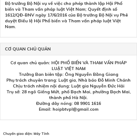
Bộ trưởng Bộ Nội vụ về việc cho phép thành lập Hội Phổ
biến và Tham vấn pháp luật Việt Nam; Quyết định số
1612/QĐ-BNV ngày 17/6/2016 của Bộ trưởng Bộ Nội vụ Phê
duyệt Điều lệ Hội Phổ biến và Tham vấn pháp luật Việt
Nam.
CƠ QUAN CHỦ QUẢN
Cơ quan chủ quản: HỘI PHỔ BIẾN VÀ THAM VẤN PHÁP
LUẬT VIỆT NAM
Trưởng Ban biên tập: Ông Nguyễn Bằng Giang
Phụ trách chuyên trang: Luật gia, Nhà báo Đỗ Minh Chánh
Chịu trách nhiệm nội dung: Luật gia Nguyễn Đức Hải
Trụ sở: 28 ngõ Giếng Mứt, phố Bạch Mai, phường Bạch Mai,
thành phố Hà Nội.
Đường dây nóng: 08 9901 1616
Email: hoipbtvpl@gmail.com
Chuyển giao diện:
Máy Tính