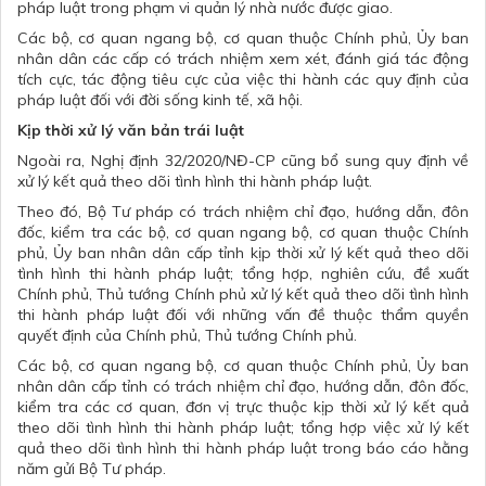
pháp luật trong phạm vi quản lý nhà nước được giao.
Các bộ, cơ quan ngang bộ, cơ quan thuộc Chính phủ, Ủy ban
nhân dân các cấp có trách nhiệm xem xét, đánh giá tác động
tích cực, tác động tiêu cực của việc thi hành các quy định của
pháp luật đối với đời sống kinh tế, xã hội.
Kịp thời xử lý văn bản trái luật
Ngoài ra, Nghị định 32/2020/NĐ-CP cũng bổ sung quy định về
xử lý kết quả theo dõi tình hình thi hành pháp luật.
Theo đó, Bộ Tư pháp có trách nhiệm chỉ đạo, hướng dẫn, đôn
đốc, kiểm tra các bộ, cơ quan ngang bộ, cơ quan thuộc Chính
phủ, Ủy ban nhân dân cấp tỉnh kịp thời xử lý kết quả theo dõi
tình hình thi hành pháp luật; tổng hợp, nghiên cứu, đề xuất
Chính phủ, Thủ tướng Chính phủ xử lý kết quả theo dõi tình hình
thi hành pháp luật đối với những vấn đề thuộc thẩm quyền
quyết định của Chính phủ, Thủ tướng Chính phủ.
Các bộ, cơ quan ngang bộ, cơ quan thuộc Chính phủ, Ủy ban
nhân dân cấp tỉnh có trách nhiệm chỉ đạo, hướng dẫn, đôn đốc,
kiểm tra các cơ quan, đơn vị trực thuộc kịp thời xử lý kết quả
theo dõi tình hình thi hành pháp luật; tổng hợp việc xử lý kết
quả theo dõi tình hình thi hành pháp luật trong báo cáo hằng
năm gửi Bộ Tư pháp.