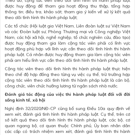
Theo đó, cộng tác viên theo dõi tình hình thi hành pháp luật
được huy động để tham gia hoạt động thu thập, tổng hợp
thông tin; điều tra, khảo sát; tham gia ý kiến về xử lý kết quả
theo dõi tình hình thi hành pháp luật;
Các tổ chức (Hội luật gia Việt Nam, Liên đoàn luật sư Việt Nam
và các Đoàn luật sư, Phòng Thương mại và Công nghiệp Việt
Nam, các hội xã hội, nghề nghiệp, tổ chức nghiên cứu, đào tạo)
được huy động tham gia làm cộng tác viên phải có lĩnh vực
hoạt động phù hợp với lĩnh vực cần theo dõi tình hình thi hành
pháp luật. Cá nhân được huy động tham gia làm cộng tác viên
phải am hiểu lĩnh vực cần theo dõi tình hình thi hành pháp luật.
Cộng tác viên theo dõi tình hình thi hành pháp luật thực hiện
theo chế độ hợp đồng theo từng vụ việc cụ thể, trừ trường hợp
cộng tác viên theo dõi tình hình thi hành pháp luật là cán bộ,
công chức, viên chức hưởng lương từ ngân sách nhà nước.
Đánh giá tác động của việc thi hành pháp luật đối với đời
sống kinh tế, xã hội
Nghị định 32/2020/NĐ-CP cũng bổ sung Điều 10a quy định về
xem xét, đánh giá tình hình thi hành pháp luật. Cụ thể, trên cơ
sở kết quả theo dõi tình hình thi hành pháp luật, các bộ, cơ
quan ngang bộ, cơ quan thuộc Chính phủ, Ủy ban nhân dân
các cấp có trách nhiệm xem xét, đánh giá tình hình thi hành