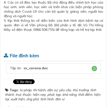
4. Các cơ sở đào tạo thuộc Bộ chủ động điều chỉnh lịch học của
học sinh, sinh viên, học viên và triển khai các biện pháp phòng
chống dịch Covid-19 cho cán bộ quản lý, giảng viên, người lao
động và người học.
5. Kịp thời thông tin về diễn biến của tình hình dịch bệnh tại cơ
quan, đơn vị về Văn phòng Bộ (Bộ phận y tế, đ/c Vũ Thị Hồng
Mây, số điện thoại: 0966.508.755) để tổng hợp và hỗ trợ kịp thời.
File đính kèm
Tập tin :
cv_corona.doc
Tags:
tư pháp
,
thi hành
,
dân sự
,
yêu cầu
,
thủ trưởng
,
tỉnh
thành
,
trực thuộc
,
hiện nay
,
phức tạp
,
khả năng
,
thời điểm
,
hiện
tại
,
xuất hiện
,
ứng phó
,
tình hình
,
đơn vị