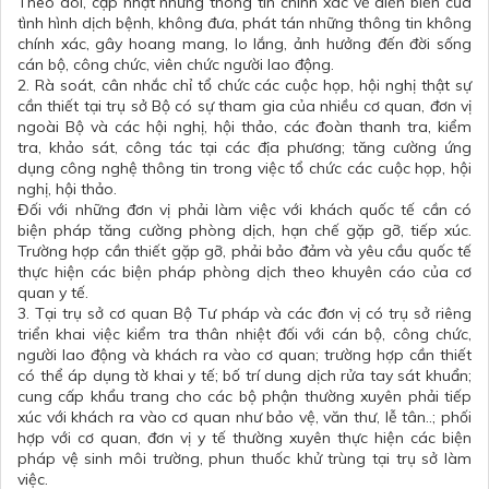
Theo dõi, cập nhật những thông tin chính xác về diễn biến của
tình hình dịch bệnh, không đưa, phát tán những thông tin không
chính xác, gây hoang mang, lo lắng, ảnh hưởng đến đời sống
cán bộ, công chức, viên chức người lao động.
2. Rà soát, cân nhắc chỉ tổ chức các cuộc họp, hội nghị thật sự
cần thiết tại trụ sở Bộ có sự tham gia của nhiều cơ quan, đơn vị
ngoài Bộ và các hội nghị, hội thảo, các đoàn thanh tra, kiểm
tra, khảo sát, công tác tại các địa phương; tăng cường ứng
dụng công nghệ thông tin trong việc tổ chức các cuộc họp, hội
nghị, hội thảo.
Đối với những đơn vị phải làm việc với khách quốc tế cần có
biện pháp tăng cường phòng dịch, hạn chế gặp gỡ, tiếp xúc.
Trường hợp cần thiết gặp gỡ, phải bảo đảm và yêu cầu quốc tế
thực hiện các biện pháp phòng dịch theo khuyên cáo của cơ
quan y tế.
3. Tại trụ sở cơ quan Bộ Tư pháp và các đơn vị có trụ sở riêng
triển khai việc kiểm tra thân nhiệt đối với cán bộ, công chức,
người lao động và khách ra vào cơ quan; trường hợp cần thiết
có thể áp dụng tờ khai y tế; bố trí dung dịch rửa tay sát khuẩn;
cung cấp khẩu trang cho các bộ phận thường xuyên phải tiếp
xúc với khách ra vào cơ quan như bảo vệ, văn thư, lễ tân..; phối
hợp với cơ quan, đơn vị y tế thường xuyên thực hiện các biện
pháp vệ sinh môi trường, phun thuốc khử trùng tại trụ sở làm
việc.