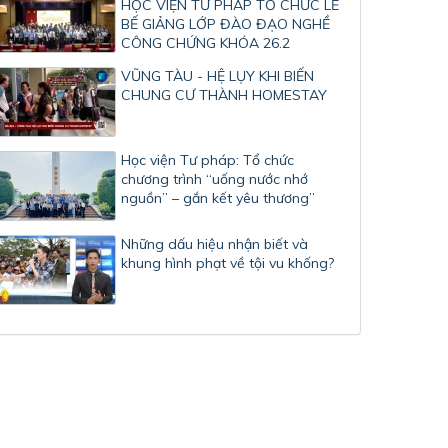
HỌC VIỆN TƯ PHÁP TỔ CHỨC LỄ
BẾ GIẢNG LỚP ĐÀO ĐẠO NGHỀ
CÔNG CHỨNG KHÓA 26.2
VŨNG TÀU - HỆ LỤY KHI BIẾN
CHUNG CƯ THÀNH HOMESTAY
Học viện Tư pháp: Tổ chức
chương trình “uống nước nhớ
nguồn” – gắn kết yêu thương”
Những dấu hiệu nhận biết và
khung hình phạt về tội vu khống?