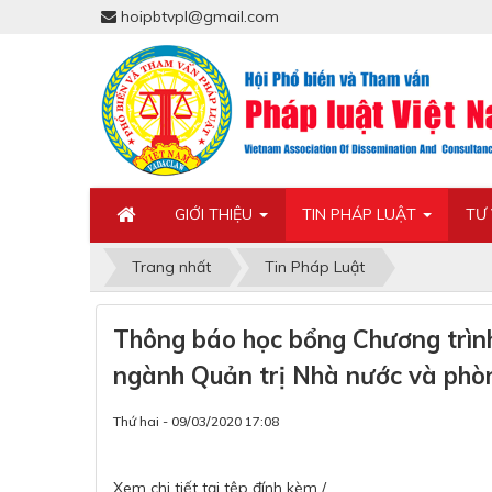
hoipbtvpl@gmail.com
GIỚI THIỆU
TIN PHÁP LUẬT
TƯ
Trang nhất
Tin Pháp Luật
Thông báo học bổng Chương trình
ngành Quản trị Nhà nước và ph
Thứ hai - 09/03/2020 17:08
Xem chi tiết tại tệp đính kèm./.