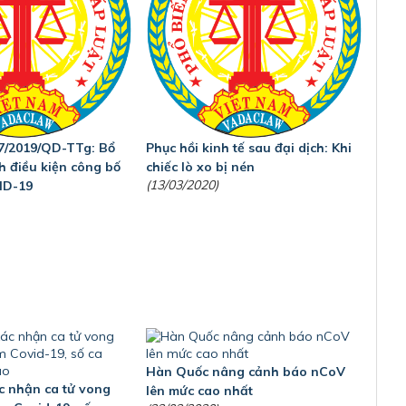
7/2019/QD-TTg: Bổ
Phục hồi kinh tế sau đại dịch: Khi
h điều kiện công bố
chiếc lò xo bị nén
(13/03/2020)
ID-19
Hàn Quốc nâng cảnh báo nCoV
 nhận ca tử vong
lên mức cao nhất