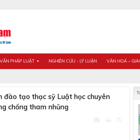
 VẤN PHÁP LUẬT
NGHIÊN CỨU - LÝ LUẬN
VĂN HOÁ – GI
T
 đào tạo thạc sỹ Luật học chuyên
òng chống tham nhũng