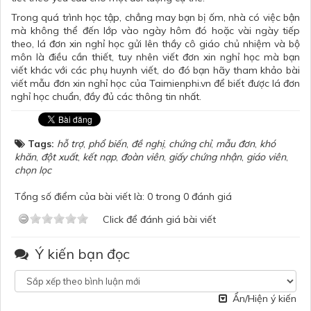
Trong quá trình học tập, chẳng may bạn bị ốm, nhà có việc bận
mà không thể đến lớp vào ngày hôm đó hoặc vài ngày tiếp
theo, lá đơn xin nghỉ học gửi lên thầy cô giáo chủ nhiệm và bộ
môn là điều cần thiết, tuy nhên viết
đơn xin nghỉ học
mà bạn
viết khác với các phụ huynh viết, do đó bạn hãy tham khảo bài
viết mẫu đơn xin nghỉ học của Taimienphi.vn để biết được lá đơn
nghỉ học chuẩn, đầy đủ các thông tin nhất.
Tags:
hỗ trợ
,
phổ biến
,
đề nghị
,
chứng chỉ
,
mẫu đơn
,
khó
khăn
,
đột xuất
,
kết nạp
,
đoàn viên
,
giấy chứng nhận
,
giáo viên
,
chọn lọc
Tổng số điểm của bài viết là: 0 trong 0 đánh giá
Click để đánh giá bài viết
Ý kiến bạn đọc
Ẩn/Hiện ý kiến