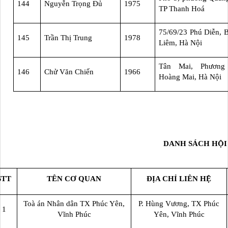
144
Nguyễn Trọng Đủ
1975
TP Thanh Hoá
75/69/23 Phú Diễn, 
145
Trần Thị Trung
1978
Liêm, Hà Nội
Tân Mai, Phương
146
Chử Văn Chiến
1966
Hoàng Mai, Hà Nội
DANH SÁCH HỘI 
STT
TÊN CƠ QUAN
ĐỊA CHỈ LIÊN HỆ
Toà án Nhân dân TX Phúc Yên,
P. Hùng Vương, TX Phúc
1
Vĩnh Phúc
Yên, Vĩnh Phúc