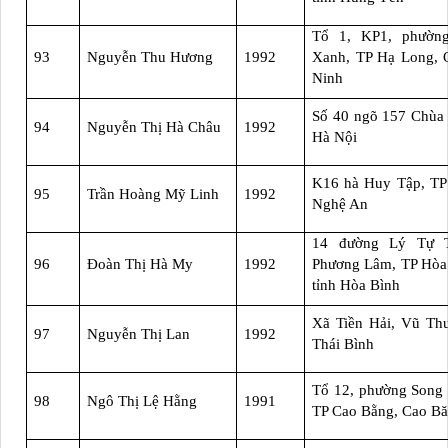
Tổ 1, KP1, phườn
93
Nguyễn Thu Hương
1992
Xanh, TP Hạ Long, 
Ninh
Số 40 ngõ 157 Chùa
94
Nguyễn Thị Hà Châu
1992
Hà Nội
K16 hà Huy Tập, TP
95
Trần Hoàng Mỹ Linh
1992
Nghệ An
14 đường Lý Tự T
96
Đoàn Thị Hà My
1992
Phương Lâm, TP Hòa
tỉnh Hòa Bình
Xã Tiền Hải, Vũ Thư
97
Nguyễn Thị Lan
1992
Thái Bình
Tổ 12, phường Song
98
Ngô Thị Lệ Hằng
1991
TP Cao Bằng, Cao B