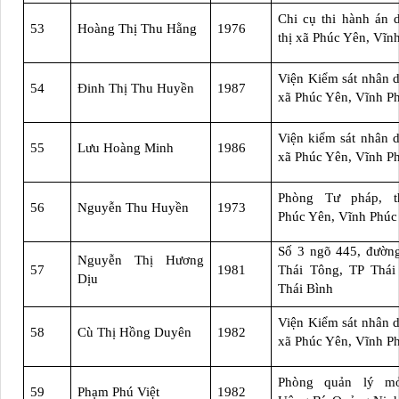
Chi cụ thi hành án 
53
Hoàng Thị Thu Hằng
1976
thị xã Phúc Yên, Vĩn
Viện Kiểm sát nhân d
54
Đinh Thị Thu Huyền
1987
xã Phúc Yên, Vĩnh P
Viện kiểm sát nhân d
55
Lưu Hoàng Minh
1986
xã Phúc Yên, Vĩnh P
Phòng Tư pháp, t
56
Nguyễn Thu Huyền
1973
Phúc Yên, Vĩnh Phúc
Số 3 ngõ 445, đườn
Nguyễn Thị Hương
57
1981
Thái Tông, TP Thái
Dịu
Thái Bình
Viện Kiểm sát nhân d
58
Cù Thị Hồng Duyên
1982
xã Phúc Yên, Vĩnh P
Phòng quản lý m
59
Phạm Phú Việt
1982