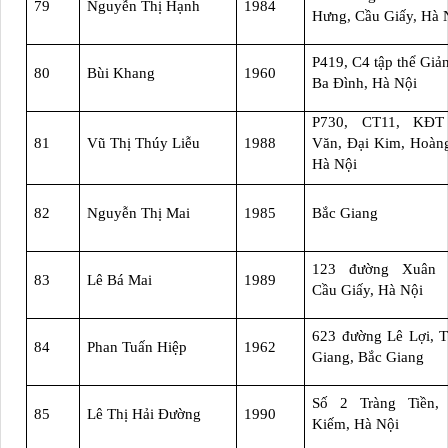
79
Nguyễn Thị Hạnh
1984
Hưng, Cầu Giấy, Hà 
P419, C4 tập thể Giả
80
Bùi Khang
1960
Ba Đình, Hà Nội
P730, CT11, KĐ
81
Vũ Thị Thúy Liễu
1988
Văn, Đại Kim, Hoàn
Hà Nội
82
Nguyễn Thị Mai
1985
Bắc Giang
123 đường Xuân 
83
Lê Bá Mai
1989
Cầu Giấy, Hà Nội
623 đường Lê Lợi, 
84
Phan Tuấn Hiệp
1962
Giang, Bắc Giang
Số 2 Tràng Tiền,
85
Lê Thị Hải Đường
1990
Kiếm, Hà Nội