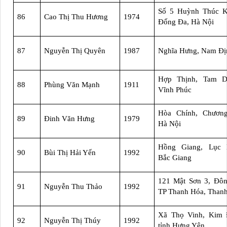
Số 5 Huỳnh Thúc K
86
Cao Thị Thu Hương
1974
Đống Đa, Hà Nội
87
Nguyễn Thị Quyên
1987
Nghĩa Hưng, Nam Đị
Hợp Thịnh, Tam D
88
Phùng Văn Mạnh
1911
Vĩnh Phúc
Hòa Chính, Chươn
89
Đinh Văn Hưng
1979
Hà Nội
Hồng Giang, Lục 
90
Bùi Thị Hải Yến
1992
Bắc Giang
121 Mật Sơn 3, Đôn
91
Nguyễn Thu Thảo
1992
TP Thanh Hóa, Than
Xã Thọ Vinh, Kim 
92
Nguyễn Thị Thúy
1992
tỉnh Hưng Yên