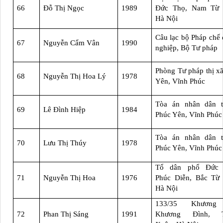
66
Đỗ Thị Ngọc
1989
Đức Thọ, Nam Từ 
Hà Nội
Câu lạc bộ Pháp chế
67
Nguyễn Cẩm Vân
1990
nghiệp, Bộ Tư pháp
Phòng Tư pháp thị x
68
Nguyễn Thị Hoa Lý
1978
Yên, Vĩnh Phúc
Tòa án nhân dân t
69
Lê Đình Hiệp
1984
Phúc Yên, Vĩnh Phúc
Tòa án nhân dân t
70
Lưu Thị Thúy
1978
Phúc Yên, Vĩnh Phúc
Tổ dân phố Đức 
71
Nguyễn Thị Hoa
1976
Phúc Diễn, Bắc Từ 
Hà Nội
133/35 Khương
72
Phan Thị Sáng
1991
Khương Đình, T