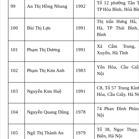
Tố 12 phường Tân T
99
An Thị Hồng Nhung
1992
TP Hòa Bình, Hòà Bì
Thị trấn Hưng Hà,
100
Bùi Thị Lựu
1991
Hà, TP Thái Bình,
Bình
Xã Cẩm Trung,
101
Phạm Thị Dương
1991
Xuyên, Hà Tĩnh
Yên Hòa, Cầu Giấ
102
Phạm Thị Kim Anh
1983
Nội
C8, Tổ 57 Trung Kín
103
Nguyễn Kim Huệ
1991
Hòa, Cầu Giây, Hà N
74 Phan Đình Phùn
104
Nguyễn Quang Dũng
1978
Nội
Tổ 38, Ngọc Thụy,
105
Ngô Thị Thành An
1979
Biên, Hà Nội