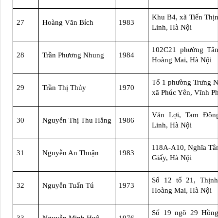
Khu B4, xã Tiến Thị
27
Hoàng Văn Bích
1983
Linh, Hà Nội
102C21 phường Tân
28
Trần Phương Nhung
1984
Hoàng Mai, Hà Nội
Tổ 1 phường Trưng Nh
29
Trần Thị Thủy
1970
xã Phúc Yên, Vĩnh P
Văn Lợi, Tam Đôn
30
Nguyễn Thị Thu Hằng
1986
Linh, Hà Nội
118A-A10, Nghĩa Tâ
31
Nguyễn An Thuận
1983
Giấy, Hà Nội
Số 12 tổ 21, Thịnh
32
Nguyễn Tuấn Tú
1973
Hoàng Mai, Hà Nội
Số 19 ngõ 29 Hồng