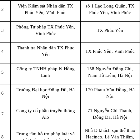
Viện Kiểm sát Nhân dân TX
số 1 Lạc Long Quân, TX
2
Phúc Yên, Vĩnh Phúc
Phúc Yên, Vĩnh Phúc
Phòng Tư pháp TX Phúc Yên,
3
TX Phúc Yên
Vĩnh Phúc
Thanh tra Nhân dân TX Phúc
4
TX Phúc Yên, Vĩnh Phúc
Yên
Công ty TNHH pháp lý Hồng
158 Nguyễn Đổng Chi,
5
Lĩnh
Nam Từ Liêm, Hà Nội
Trường Đại học Đông Đô, Hà
170 Phạm Văn Đồng, Hà
6
Nội
Nội
Công ty cổ phần truyền thông
71 Nguyễn Chí Thanh,
7
Alo
Đống Đa, Hà Nội
Nhà D khách sạn thể thao
Trung tâm hỗ trợ pháp luật và
8
Hacinco, Lê Văn Thiêm,