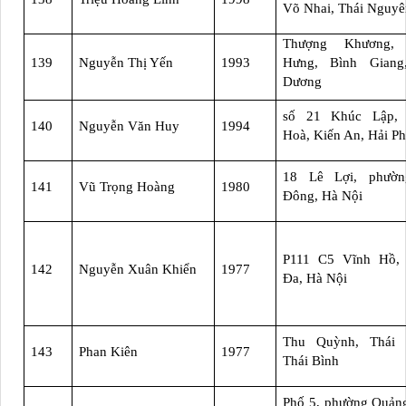
Võ Nhai, Thái Nguyê
Thượng Khương,
139
Nguyễn Thị Yến
1993
Hưng, Bình Giang
Dương
số 21 Khúc Lập,
140
Nguyễn Văn Huy
1994
Hoà, Kiến An, Hải P
18 Lê Lợi, phườ
141
Vũ Trọng Hoàng
1980
Đông, Hà Nội
P111 C5 Vĩnh Hồ,
142
Nguyễn Xuân Khiển
1977
Đa, Hà Nội
Thu Quỳnh, Thái 
143
Phan Kiên
1977
Thái Bình
Phố 5, phường Quản