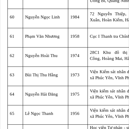
Uông Bí, Quảng Nin
72 Nguyễn Thiệp,
60
Nguyễn Ngọc Linh
1984
Xuân, Hoàn Kiếm, H
61
Phạm Văn Nhương
1958
Cục I Thanh tra Chín
28C1 Khu đô thị
62
Nguyễn Hoài Thu
1974
Công, Hoàng Mai, H
Viện Kiểm sát nhân d
63
Bùi Thị Thu Hằng
1973
xã Phúc Yên, Vĩnh P
Viện kiểm sát nhân d
64
Nguyễn Hải Đăng
1975
xã Phúc Yên, Vĩnh P
Viện kiếm sát nhân d
65
Lê Ngọc Thanh
1956
xã Phúc Yên, Vĩnh P
Học viện Tư pháp - s