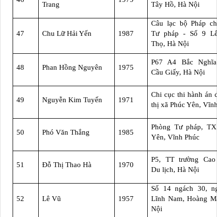
Trang
Tây Hồ, Hà Nội
Câu lạc bộ Pháp ch
47
Chu Lữ Hải Yến
1987
Tư pháp - Số 9 L
Thọ, Hà Nội
P67 A4 Bắc Nghĩa
48
Phan Hồng Nguyên
1975
Cầu Giấy, Hà Nội
Chi cục thi hành án 
49
Nguyễn Kim Tuyến
1971
thị xã Phúc Yên, Vĩn
Phòng Tư pháp, TX
50
Phó Văn Thắng
1985
Yên, Vĩnh Phúc
P5, TT trường Cao
51
Đỗ Thị Thao Hà
1970
Du lịch, Hà Nội
Số 14 ngách 30, n
52
Lê Vũ
1957
Lĩnh Nam, Hoàng Ma
Nội