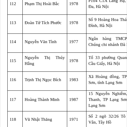
P104 C1A Láng Hạ,
112
Phạm Thị Hoài Bắc
1978
Đa, Hà Nội
Số 9 Hoàng Hoa Thá
113
Đoàn Tử Tích Phước
1978
Đình, Hà Nội
Ngân hàng TMCP
114
Nguyễn Văn Tình
1977
Chúng chi nhánh Đà
Nguyễn Thị Thúy
Tổ 33 phường Quan
115
1978
Hằng
Cầu Giấy, Hà Nội
Xã Hoàng đồng, TP
116
Trịnh Thị Ngọc Bích
1983
Sơn, tỉnh Lạng Sơn
15 Nguyễn Nghiễm
117
Hoàng Thành Minh
1987
Thanh, TP Lạng Sơn
Lạng Sơn
Số 2 ngõ 32/26 Tô
118
Vũ Nhật Thăng
1971
Vân, Tây Hồ