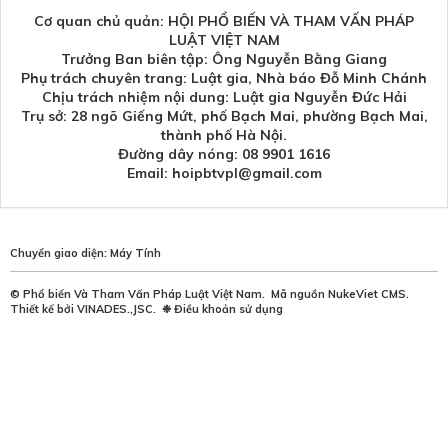
Cơ quan chủ quản: HỘI PHỔ BIẾN VÀ THAM VẤN PHÁP
LUẬT VIỆT NAM
Trưởng Ban biên tập: Ông Nguyễn Bằng Giang
Phụ trách chuyên trang: Luật gia, Nhà báo Đỗ Minh Chánh
Chịu trách nhiệm nội dung: Luật gia Nguyễn Đức Hải
Trụ sở: 28 ngõ Giếng Mứt, phố Bạch Mai, phường Bạch Mai,
thành phố Hà Nội.
Đường dây nóng: 08 9901 1616
Email: hoipbtvpl@gmail.com
Chuyển giao diện:
Máy Tính
©
Phổ biến Và Tham Vấn Pháp Luật Việt Nam
.
Mã nguồn
NukeViet CMS
.
Thiết kế bởi
VINADES.,JSC
.
❉
Điều khoản sử dụng