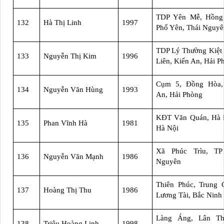
TDP Yên Mễ, Hồng 
132
Hà Thị Linh
1997
Phố Yên, Thái Nguyê
TDP Lý Thường Kiệt 
133
Nguyễn Thị Kim
1996
Liên, Kiến An, Hải P
Cụm 5, Đồng Hòa,
134
Nguyễn Văn Hùng
1993
An, Hải Phòng
KĐT Văn Quán, Hà 
135
Phan Vĩnh Hà
1981
Hà Nội
Xã Phúc Trìu, TP
136
Nguyễn Văn Mạnh
1986
Nguyên
Thiên Phúc, Trung 
137
Hoàng Thị Thu
1986
Lương Tài, Bắc Ninh
Làng Áng, Lân Th
138
Triệu Hoàng Linh
1998