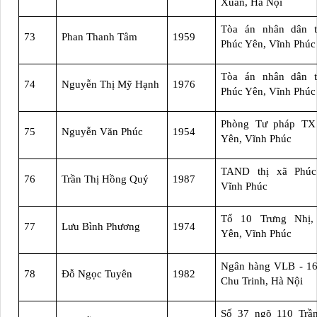
Xuân, Hà Nội
Tòa án nhân dân t
73
Phan Thanh Tâm
1959
Phúc Yên, Vĩnh Phúc
Tòa án nhân dân t
74
Nguyễn Thị Mỹ Hạnh
1976
Phúc Yên, Vĩnh Phúc
Phòng Tư pháp TX
75
Nguyễn Văn Phúc
1954
Yên, Vĩnh Phúc
TAND thị xã Phúc
76
Trần Thị Hồng Quý
1987
Vĩnh Phúc
Tổ 10 Trưng Nhị,
77
Lưu Bình Phương
1974
Yên, Vĩnh Phúc
Ngân hàng VLB - 16
78
Đỗ Ngọc Tuyên
1982
Chu Trinh, Hà Nội
Số 37 ngõ 110 Trầ