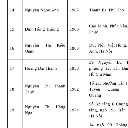
14
Nguyễn Ngọc Ánh
1987
Thanh Ba, Phú Thọ
Cao Minh, Phúc Yên
15
Đinh Hồng Trường
1983
Phúc
Nguyễn Thị Kiều
Dục Nội, Việt Hùng
16
1983
Oanh
Anh, Hà Nội
39 Nguyễn Bá T
17
Hoàng Đại Thanh
1953
phường 12, Tân Bìn
Hồ Chí Minh
Tổ 21, phường Tân 
Nguyễn Thị Thanh
18
1962
Tuyên Quang, T
Thuỷ
Quang
Số 32 tầng 6 Chung
Nguyễn Thị Hằng
19
1974
tầng, ngõ 198 Trần
Nga
Hà Nội
14 ngõ 90 Hoàn