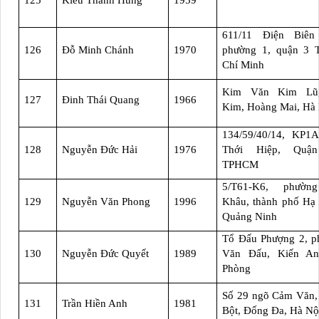
125
Kiều Thanh Hùng
1959
611/11 Điện Biên
126
Đỗ Minh Chánh
1970
phường 1, quận 3 
Chí Minh
Kim Văn Kim Lũ
127
Đinh Thái Quang
1966
Kim, Hoàng Mai, Hà
134/59/40/14, KP1A
128
Nguyễn Đức Hải
1976
Thới Hiệp, Quậ
TPHCM
5/T61-K6, phườ
129
Nguyễn Văn Phong
1996
Khâu, thành phố Hạ
Quảng Ninh
Tổ Đấu Phượng 2, p
130
Nguyễn Đức Quyết
1989
Văn Đấu, Kiến An
Phòng
Số 29 ngõ Cảm Văn,
131
Trần Hiền Anh
1981
Bột, Đống Đa, Hà Nộ