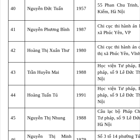
55 Phan Chu Trinh,
40
Nguyễn Đức Tuấn
1957
Kiếm, Hà Nội
Chi cục thi hành án 
41
Nguyễn Phương Bình
1987
xã Phúc Yên, VP
Chi cục thi hành án 
42
Hoàng Thị Xuân Thư
1980
thị xã Phúc Yên, Vĩn
Học viện Tư pháp, 
43
Trần Huyền Mai
1988
pháp, số 9 Lê Đức T
Nội
Học viện Tư pháp, 
44
Hoàng Tuấn Tú
1991
pháp, số 9 Lê Đức T
Nội
Câu lạc bộ Pháp Ch
45
Nguyễn Thị Nhung
1988
Tư pháp, số 9 Lê Đứ
Hà Nội
Nguyễn Thị Minh
Số 3 tổ 14 phường Tứ
46
1979