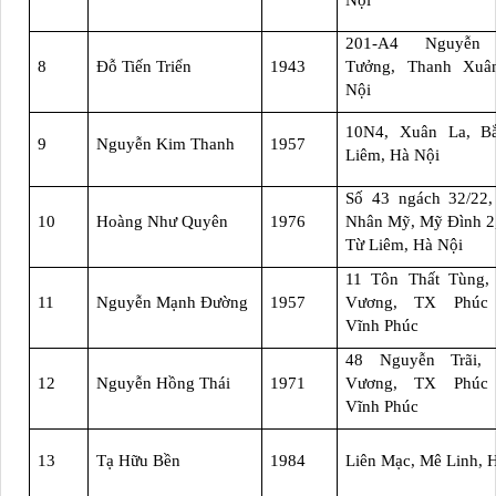
Nội
201-A4 Nguyễn
8
Đỗ Tiến Triển
1943
Tưởng, Thanh Xuâ
Nội
10N4, Xuân La, B
9
Nguyễn Kim Thanh
1957
Liêm, Hà Nội
Số 43 ngách 32/22
10
Hoàng Như Quyên
1976
Nhân Mỹ, Mỹ Đình 2
Từ Liêm, Hà Nội
11 Tôn Thất Tùng,
11
Nguyễn Mạnh Đường
1957
Vương, TX Phúc
Vĩnh Phúc
48 Nguyễn Trãi,
12
Nguyễn Hồng Thái
1971
Vương, TX Phúc
Vĩnh Phúc
13
Tạ Hữu Bền
1984
Liên Mạc, Mê Linh, 