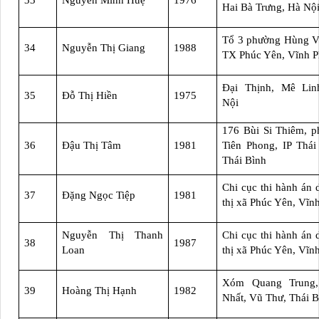
33
Nguyễn Minh Huệ
1976
Hai Bà Trưng, Hà Nộ
Tổ 3 phường Hùng V
34
Nguyễn Thị Giang
1988
TX Phúc Yên, Vĩnh 
Đại Thịnh, Mê Lin
35
Đỗ Thị Hiền
1975
Nội
176 Bùi Si Thiêm, 
36
Đậu Thị Tâm
1981
Tiên Phong, IP Thái
Thái Bình
Chi cục thi hành án 
37
Đặng Ngọc Tiệp
1981
thị xã Phúc Yên, Vĩn
Nguyễn Thị Thanh
Chi cục thi hành án 
38
1987
Loan
thị xã Phúc Yên, Vĩn
Xóm Quang Trung
39
Hoàng Thị Hạnh
1982
Nhất, Vũ Thư, Thái B