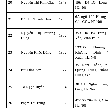
20
Nguyễn Thị Kim Giao
1949
Tiếp, Bồ Đề, Long 
Hà Nội
6A ngõ 109 Hoàng 
21
Bùi Thị Thanh Thuý
1980
Cầu Giấy, Hà Nội
Nguyễn Thị Phương
353 Hai Bà Trưng,
22
1982
Dung
Yên, Vĩnh Phúc
133/35 Khương
23
Nguyễn Khắc Dũng
1982
Khương Đình, T
Xuân, Hà Nội
35 Nam Thành, p
24
Bùi Đình Sơn
1977
Quang Trung, thàn
Hưng Yên
301C1 Nghĩa Tân
25
Tô Ngọc Tuyên
1954
Giấy, Hà Nội
47/105 Yên Hoà, Cầu
26
Phạm Thị Trang
1992
Hà Nội