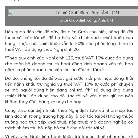
Tài xế Grab đình công. Ảnh: C.N
Liên quan đến vấn đề này, đại diện Grab cho biết, hãng đã đối
thoại với các tài xế, để họ hiểu về chính sách chiết khấu của
hãng. Thực chất chiết khấu vẫn là 20%, còn phần tăng thêm là
thuế VAT áp dụng theo Nghị định 26.
"Theo quy định của Nghị định 126, thuế VAT 10% được áp dụng
cho toàn bộ doanh thu từ hoạt động kinh doanh vận tải, bao
gồm cả phần doanh thu vận tải của đối tác tài xế.
Do đó, chúng tôi đã đề xuất giá cước mới phù hợp, đồng thời
tiến hành khấu trừ nghĩa vụ thuế VAT 10% từ cước phí chuyến
xe mà người dùng hiện đang chi trả. ​Phí sử dụng ứng dụng
(chiết khấu) áp dụng cho đối tác tài xế vẫn được giữ nguyên
không thay đổi", hãng xe này cho hay.
Cũng theo đại diện Grab, theo Nghị định 126, cá nhân hợp tác
kinh doanh (trong trường hợp này là đối tác tài xế) không thuộc
trường hợp trực tiếp khai thuế, nộp thuế; mà doanh nghiệp có
trách nhiệm thu hộ, nộp hộ thuế cho đối tác tài xế.
Vì vậy, việc Grab tiến hành khấu trừ khoản thuế phải nộp, kê