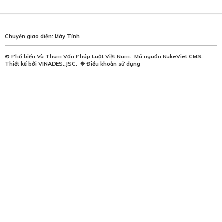
Chuyển giao diện:
Máy Tính
©
Phổ biến Và Tham Vấn Pháp Luật Việt Nam
.
Mã nguồn
NukeViet CMS
.
Thiết kế bởi
VINADES.,JSC
.
❉
Điều khoản sử dụng