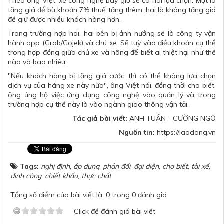
Theo ông Việt, xe công nghệ bây giờ sẽ có hai lựa chọn: Một là
tăng giá để bù khoản 7% thuế tăng thêm; hai là không tăng giá
để giữ được nhiều khách hàng hơn.
Trong trường hợp hai, hai bên bị ảnh hưởng sẽ là công ty vận
hành app (Grab/Gojek) và chủ xe. Sẽ tuỳ vào điều khoản cụ thể
trong hợp đồng giữa chủ xe và hãng để biết ai thiệt hại như thế
nào và bao nhiêu.
"Nếu khách hàng bị tăng giá cước, thì có thể không lựa chọn
dịch vụ của hãng xe này nữa", ông Việt nói, đồng thời cho biết,
ông ủng hộ việc ứng dụng công nghệ vào quản lý và trong
trường hợp cụ thể này là vào ngành giao thông vận tải.
Tác giả bài viết:
ANH TUẤN - CƯỜNG NGÔ
Nguồn tin:
https://laodong.vn
Tags:
nghị định
,
áp dụng
,
phản đối
,
đại diện
,
cho biết
,
tài xế
,
đình công
,
chiết khấu
,
thực chất
Tổng số điểm của bài viết là: 0 trong 0 đánh giá
Click để đánh giá bài viết