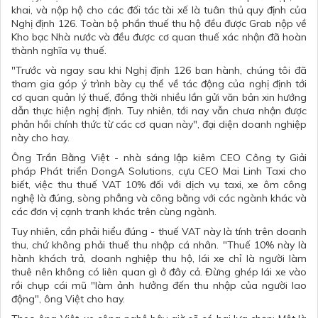
khai, và nộp hộ cho các đối tác tài xế là tuân thủ quy định của
Nghị định 126. Toàn bộ phần thuế thu hộ đều được Grab nộp về
Kho bạc Nhà nước và đều được cơ quan thuế xác nhận đã hoàn
thành nghĩa vụ thuế.
"Trước và ngay sau khi Nghị định 126 ban hành, chúng tôi đã
tham gia góp ý trình bày cụ thể về tác động của nghị định tới
cơ quan quản lý thuế, đồng thời nhiều lần gửi văn bản xin hướng
dẫn thực hiện nghị định. Tuy nhiên, tới nay vẫn chưa nhận được
phản hồi chính thức từ các cơ quan này", đại diện doanh nghiệp
này cho hay.
Ông Trần Bằng Việt - nhà sáng lập kiêm CEO Công ty Giải
pháp Phát triển DongA Solutions, cựu CEO Mai Linh Taxi cho
biết, việc thu thuế VAT 10% đối với dịch vụ taxi, xe ôm công
nghệ là đúng, sòng phẳng và công bằng với các ngành khác và
các đơn vị cạnh tranh khác trên cùng ngành.
Tuy nhiên, cần phải hiểu đúng - thuế VAT này là tính trên doanh
thu, chứ không phải thuế thu nhập cá nhân. "Thuế 10% này là
hành khách trả, doanh nghiệp thu hộ, lái xe chỉ là người làm
thuê nên không có liên quan gì ở đây cả. Đừng ghép lái xe vào
rồi chụp cái mũ "làm ảnh hưởng đến thu nhập của người lao
động", ông Việt cho hay.