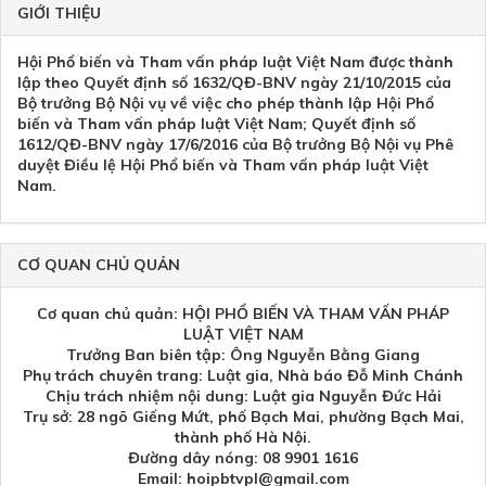
GIỚI THIỆU
Hội Phổ biến và Tham vấn pháp luật Việt Nam được thành
lập theo Quyết định số 1632/QĐ-BNV ngày 21/10/2015 của
Bộ trưởng Bộ Nội vụ về việc cho phép thành lập Hội Phổ
biến và Tham vấn pháp luật Việt Nam; Quyết định số
1612/QĐ-BNV ngày 17/6/2016 của Bộ trưởng Bộ Nội vụ Phê
duyệt Điều lệ Hội Phổ biến và Tham vấn pháp luật Việt
Nam.
CƠ QUAN CHỦ QUẢN
Cơ quan chủ quản: HỘI PHỔ BIẾN VÀ THAM VẤN PHÁP
LUẬT VIỆT NAM
Trưởng Ban biên tập: Ông Nguyễn Bằng Giang
Phụ trách chuyên trang: Luật gia, Nhà báo Đỗ Minh Chánh
Chịu trách nhiệm nội dung: Luật gia Nguyễn Đức Hải
Trụ sở: 28 ngõ Giếng Mứt, phố Bạch Mai, phường Bạch Mai,
thành phố Hà Nội.
Đường dây nóng: 08 9901 1616
Email: hoipbtvpl@gmail.com