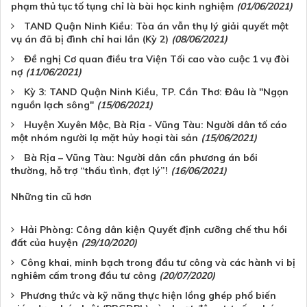
phạm thủ tục tố tụng chỉ là bài học kinh nghiệm
(01/06/2021)
TAND Quận Ninh Kiều: Tòa án vẫn thụ lý giải quyết một
vụ án đã bị đình chỉ hai lần (Kỳ 2)
(08/06/2021)
Đề nghị Cơ quan điều tra Viện Tối cao vào cuộc 1 vụ đòi
nợ
(11/06/2021)
Kỳ 3: TAND Quận Ninh Kiều, TP. Cần Thơ: Đâu là "Ngọn
nguồn lạch sông"
(15/06/2021)
Huyện Xuyên Mộc, Bà Rịa - Vũng Tàu: Người dân tố cáo
một nhóm người lạ mặt hủy hoại tài sản
(15/06/2021)
Bà Rịa – Vũng Tàu: Người dân cần phương án bồi
thường, hỗ trợ “thấu tình, đạt lý”!
(16/06/2021)
Những tin cũ hơn
Hải Phòng: Công dân kiện Quyết định cưỡng chế thu hồi
đất của huyện
(29/10/2020)
Công khai, minh bạch trong đầu tư công và các hành vi bị
nghiêm cấm trong đầu tư công
(20/07/2020)
Phương thức và kỹ năng thực hiện lồng ghép phổ biến