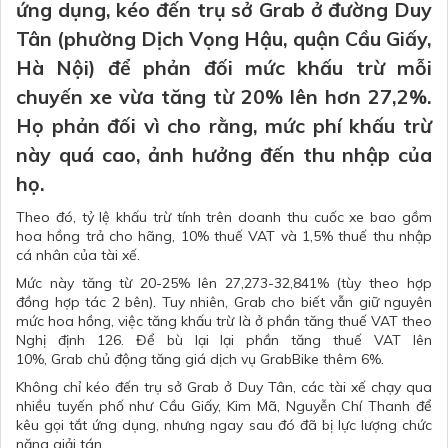
ứng dụng, kéo đến trụ sở Grab ở đường Duy
Tân (phường Dịch Vọng Hậu, quận Cầu Giấy,
Hà Nội) để phản đối mức khấu trừ mỗi
chuyến xe vừa tăng từ 20% lên hơn 27,2%.
Họ phản đối vì cho rằng, mức phí khấu trừ
này quá cao, ảnh hưởng đến thu nhập của
họ.
Theo đó, tỷ lệ khấu trừ tính trên doanh thu cuốc xe bao gồm
hoa hồng trả cho hãng, 10% thuế VAT và 1,5% thuế thu nhập
cá nhân của tài xế.
Mức này tăng từ 20-25% lên 27,273-32,841% (tùy theo hợp
đồng hợp tác 2 bên). Tuy nhiên, Grab cho biết vẫn giữ nguyên
mức hoa hồng, việc tăng khấu trừ là ở phần tăng thuế VAT theo
Nghị định 126. Để bù lại lại phần tăng thuế VAT lên
10%,
Grab
chủ động tăng giá dịch vụ GrabBike thêm 6%.
Không chỉ kéo đến trụ sở Grab ở Duy Tân, các tài xế chạy qua
nhiều tuyến phố như Cầu Giấy, Kim Mã, Nguyễn Chí Thanh để
kêu gọi tắt ứng dụng, nhưng ngay sau đó đã bị lực lượng chức
năng giải tán.