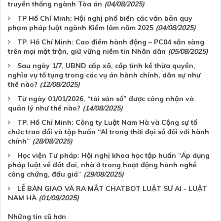
truyền thống ngành Tòa án
(04/08/2025)
TP Hồ Chí Minh: Hội nghị phổ biến các văn bản quy
phạm pháp luật ngành Kiểm lâm năm 2025
(04/08/2025)
TP. Hồ Chí Minh: Cao điểm hành động – PC04 sẵn sàng
trên mọi mặt trận, giữ vững niềm tin Nhân dân
(05/08/2025)
Sau ngày 1/7, UBND cấp xã, cấp tỉnh kế thừa quyền,
nghĩa vụ tố tụng trong các vụ án hành chính, dân sự như
thế nào?
(12/08/2025)
Từ ngày 01/01/2026, “tài sản số” được công nhận và
quản lý như thế nào?
(14/08/2025)
TP. Hồ Chí Minh: Công ty Luật Nam Hà và Cộng sự tổ
chức trao đổi và tập huấn “AI trong thời đại số đối với hành
chính”
(28/08/2025)
Học viện Tư pháp: Hội nghị khoa học tập huấn “Áp dụng
pháp luật về đất đai, nhà ở trong hoạt động hành nghề
công chứng, đấu giá”
(29/08/2025)
LỄ BÀN GIAO VÀ RA MẮT CHATBOT LUẬT SƯ AI - LUẬT
NAM HÀ
(01/09/2025)
Những tin cũ hơn