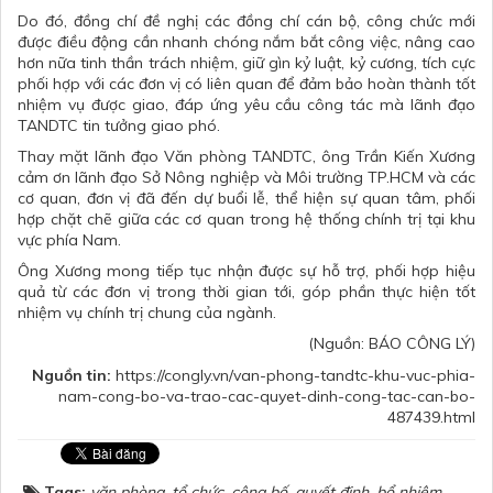
Do đó, đồng chí đề nghị các đồng chí cán bộ, công chức mới
được điều động cần nhanh chóng nắm bắt công việc, nâng cao
hơn nữa tinh thần trách nhiệm, giữ gìn kỷ luật, kỷ cương, tích cực
phối hợp với các đơn vị có liên quan để đảm bảo hoàn thành tốt
nhiệm vụ được giao, đáp ứng yêu cầu công tác mà lãnh đạo
TANDTC tin tưởng giao phó.
Thay mặt lãnh đạo Văn phòng TANDTC, ông Trần Kiến Xương
cảm ơn lãnh đạo Sở Nông nghiệp và Môi trường TP.HCM và các
cơ quan, đơn vị đã đến dự buổi lễ, thể hiện sự quan tâm, phối
hợp chặt chẽ giữa các cơ quan trong hệ thống chính trị tại khu
vực phía Nam.
Ông Xương mong tiếp tục nhận được sự hỗ trợ, phối hợp hiệu
quả từ các đơn vị trong thời gian tới, góp phần thực hiện tốt
nhiệm vụ chính trị chung của ngành.
(Nguồn: BÁO CÔNG LÝ)
Nguồn tin:
https://congly.vn/van-phong-tandtc-khu-vuc-phia-
nam-cong-bo-va-trao-cac-quyet-dinh-cong-tac-can-bo-
487439.html
Tags:
văn phòng
,
tổ chức
,
công bố
,
quyết định
,
bổ nhiệm
,