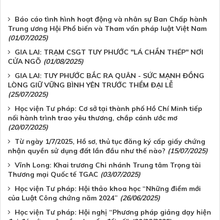
Báo cáo tình hình hoạt động và nhân sự Ban Chấp hành
Trung ương Hội Phổ biến và Tham vấn pháp luật Việt Nam
(01/07/2025)
GIA LAI: TRẠM CSGT TUY PHƯỚC "LÁ CHẮN THÉP" NƠI
CỬA NGÕ
(01/08/2025)
GIA LAI: TUY PHƯỚC BẮC RA QUÂN - SỨC MẠNH ĐỒNG
LÒNG GIỮ VỮNG BÌNH YÊN TRƯỚC THỀM ĐẠI LỄ
(25/07/2025)
Học viện Tư pháp: Cơ sở tại thành phố Hồ Chí Minh tiếp
nối hành trình trao yêu thương, chắp cánh ước mơ
(20/07/2025)
Từ ngày 1/7/2025, Hồ sơ, thủ tục đăng ký cấp giấy chứng
nhận quyền sử dụng đất lần đầu như thế nào?
(15/07/2025)
Vĩnh Long: Khai trương Chi nhánh Trung tâm Trọng tài
Thương mại Quốc tế TGAC
(03/07/2025)
Học viện Tư pháp: Hội thảo khoa học “Những điểm mới
của Luật Công chứng năm 2024”
(26/06/2025)
Học viện Tư pháp: Hội nghị “Phương pháp giảng dạy hiện